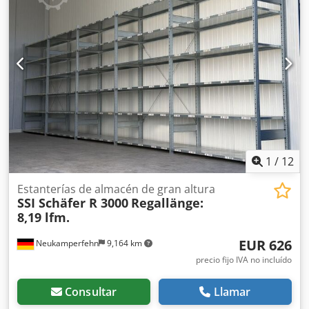
Actualmente en stock: 1.338 uds. Sus personas de contacto
en nuestra empresa: Sr. Andre Evering Sr. Mario Klöver Sr.
Falk Deutsch Información general sobre el artículo: Este
artículo solo se ofrece para recogida. El transporte
adicional o el envío de este artículo conlleva costes
adicionales, que pueden consultarse con nosotros según
el lugar de entrega y/o el volumen del envío.
1
/
12
Estanterías de almacén de gran altura
SSI Schäfer R 3000
Regallänge:
8,19 lfm.
EUR 626
Neukamperfehn
9,164 km
precio fijo IVA no incluído
Consultar
Llamar