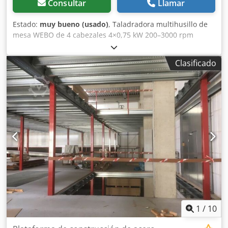
Consultar
Llamar
Estado:
muy bueno (usado)
, Taladradora multihusillo de
mesa WEBO de 4 cabezales 4×0,75 kW 200–3000 rpm
Dkjdpfx Aszkmfxecqor
Clasificado
1
/
10