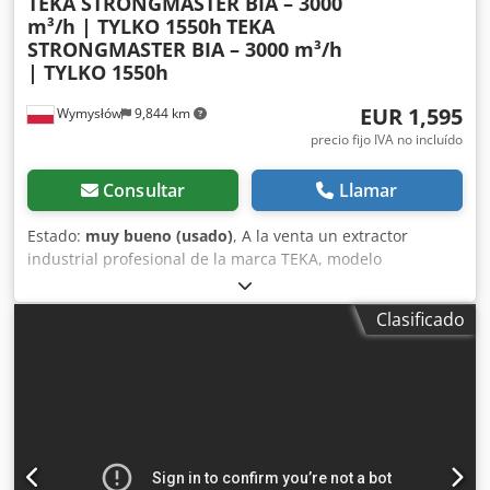
TEKA STRONGMASTER BIA – 3000
m³/h | TYLKO 1550h
TEKA
STRONGMASTER BIA – 3000 m³/h
| TYLKO 1550h
EUR 1,595
Wymysłów
9,844 km
precio fijo IVA no incluído
Consultar
Llamar
Estado:
muy bueno (usado)
, A la venta un extractor
industrial profesional de la marca TEKA, modelo
STRONGMASTER BIA, diseñado para la extracción de
humos de soldadura y contaminantes del aire. ‼️ USO MUY
Clasificado
BAJO – SOLO 1550 HORAS DE TRABAJO (lo cual es poco
común para este tipo de equipos) ⚙️ Especificaciones
técnicas: Fabricante: TEKA (Alemania) Modelo:
STRONGMASTER BIA Caudal: 3000 m³/h Máx. depresión:
2500 Pa Potencia del motor: 1,1 kW Alimentación: 400V
(3PH + N + PE) Frecuencia: 50 Hz Corriente nominal: 2,5 A
Grado de protección: IP54 Tensión de control: 24V Peso:
aprox. 130 kg 🔧 Equipamiento: Brazo de extracción