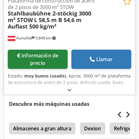
Plataforma de construcción de acero
de 2 pisos de 3000 m² STOW
Stahlbaubühne 2-stöckig 3000
m² STOW
L 58,5 m B 54,6 m
Auflast 500 kg/m²
Aumühle
9,848 km
Información de
Llamar
precio
Estado:
muy bueno (usado)
, Aprox. 3000 m² de plataforma
de estructura de acero de 2 pisos. Artículo usado, buen
estado, ver imágenes. Fabricante: STOW Longitud aprox.
58,5 m Ancho aprox. 54,6 m Altura borde inferior 3,4 m
Altura borde superior 3,7 m Carga máxima 500 kg/m²
Descubra más máquinas usadas
Construcción con perfiles en C y perfiles Sigma Fijado con
tornillos y tuercas Distancias entre soportes ajustables en
longitud La estructura del suelo es de tablero de partículas
l
de 38 mm, de alta densidad, con sistema de
Almacenes a gran altura
Dexion
Refrigera
machihembrado Parte inferior blanca, parte superior