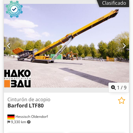
Clasificado
tiene una anchura de 250 mm Véase el vídeo adjunto
Precio: 7.500 € Dsdpfx Aey Rvfqecqekr Podemos organizar
el transporte y la entrega.
1
/
9
Cinturón de acopio
Barford
LTF80
Hessisch Oldendorf
9,330 km