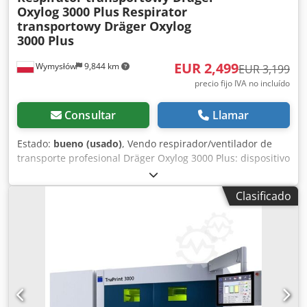
Oxylog 3000 Plus
Respirator
transportowy Dräger Oxylog
3000 Plus
EUR 2,499
Wymysłów
9,844 km
EUR 3,199
precio fijo IVA no incluído
Consultar
Llamar
Estado:
bueno (usado)
, Vendo respirador/ventilador de
transporte profesional Dräger Oxylog 3000 Plus: dispositivo
utilizado en servicios de emergencia médica, ambulancias
y centros de atención sanitaria. Estado: el equipo se
Clasificado
enciende y funciona correctamente. La pantalla es legible,
los botones y mandos están operativos. Presenta signos
normales de uso visibles. La carcasa tiene daños
cosméticos localizados que no afectan en absoluto al
funcionamiento ni a la operatividad del dispositivo.
Funciones: ventilación de transporte para adultos y niños;
modos de ventilación compatibles con el modelo Oxylog
3000 Plus; ajuste de parámetros respiratorios; pantalla