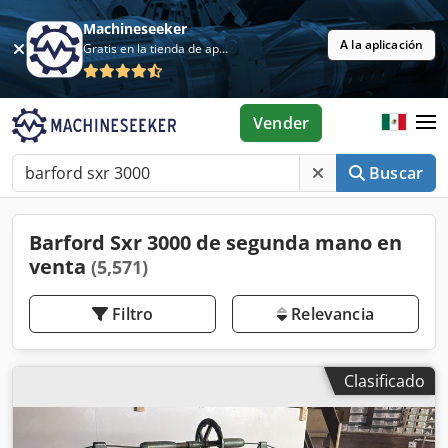
Machineseeker
A la aplicación
Gratis en la tienda de aplicaciones
Vender
Buscar
Barford Sxr 3000 de segunda mano en
venta
(5,571)
Filtro
Relevancia
Clasificado