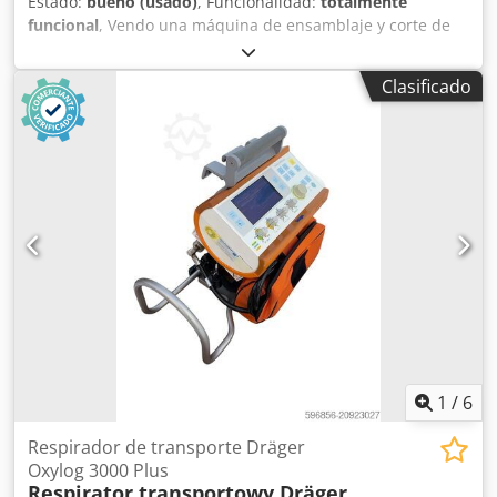
Estado:
bueno (usado)
, Funcionalidad:
totalmente
funcional
, Vendo una máquina de ensamblaje y corte de
precisión Scheer FM 2-30000, procedente de mi taller de
carpintería. La máquina se encuentra en buen estado,
Clasificado
pero ya no se utiliza. Por este motivo, la pongo a la venta.
Dodpeztgnlsfx Acqskr La máquina puede ser
inspeccionada y probada en nuestras instalaciones en
Stuttgart.
1
/
6
Respirador de transporte Dräger
Oxylog 3000 Plus
Respirator transportowy Dräger