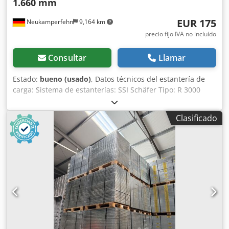
1.660 mm
EUR 175
Neukamperfehn
9,164 km
precio fijo IVA no incluído
Consultar
Llamar
Estado:
bueno (usado)
, Datos técnicos del estantería de
carga: Sistema de estanterías: SSI Schäfer Tipo: R 3000
Datos técnicos de la instalación: Número de filas de
estantería: 01 ud. Longitud de estantería: 1.660 mm
Clasificado
Número de módulos por fila de estantería: 01 ud. Incluido
en el alcance de suministro: 02x bastidores para estantería
de carga, usados Color material: galvanizado sendzimir
Ejecución: ranurado Paso de ajuste: 26,5 | 26,5 mm Perfil
de bastidor: 31 x 60 x 0,88 mm Peso por pieza: aprox. 8,92
kg Incl. refuerzo diagonal y placas base (Los bastidores se
entregan premontados) Dsdpfjyzwz Uex Acqekr Altura:
2.490 mm Fondo: 600 mm 06x estantes, usados Color
material: galvanizado sendzimir Para profundidad de
bastidor: aprox. 600 mm Ancho total: aprox. 1.600 mm