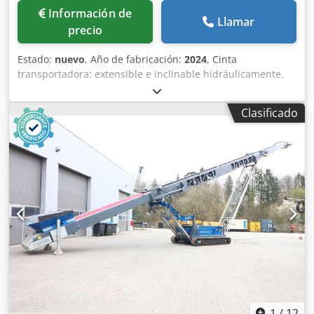
Información de
Llamar
precio
Estado:
nuevo
, Año de fabricación:
2024
, Cinta
transportadora: extensible e inclinable hidráulicamente.
Rascadores: rascador delantero y trasero. Dedjikqxtopfx
Acqjkr Longitud de la cinta transportadora: 25 000 mm.
Clasificado
Motor: motor Caterpillar 4.4 de velocidad fija, 133 CV. Tren
de rodaje sobre orugas: placas de base de 400 mm. Altura
de descarga 22,5° / 27,5°: 8 820 / 11 000 mm. Ancho de la
cinta transportadora: 1 200 mm. Tolva de alimentación:
capacidad de 8 m³.
1
/
12