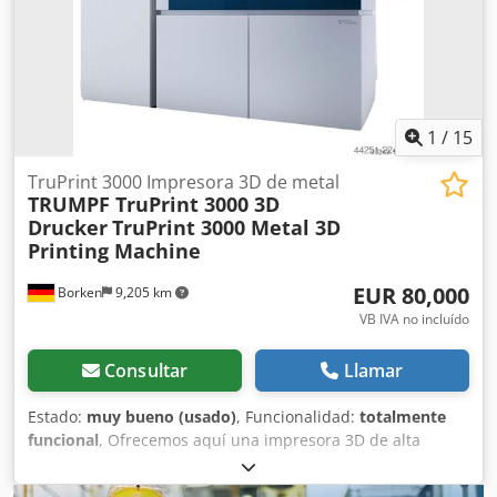
clara con alarmas. Equipamiento: respirador Dräger
Oxylog 3000 Plus, bolsa de transporte, cables y conexiones
según se muestra en las fotos. Información adicional:
equipo médico de segunda mano, vendido en el estado
exacto que se muestra en las fotos, ideal como respirador
de transporte de repuesto para ambulancias, hospitales o
1
/
15
unidades técnicas. Dedpfox Tuyxjx Acqekr
TruPrint 3000 Impresora 3D de metal
TRUMPF TruPrint 3000 3D
Drucker
TruPrint 3000 Metal 3D
Printing Machine
EUR 80,000
Borken
9,205 km
VB IVA no incluído
Consultar
Llamar
Estado:
muy bueno (usado)
, Funcionalidad:
totalmente
funcional
, Ofrecemos aquí una impresora 3D de alta
productividad para la producción industrial en serie.
Trumpf TruPrint 3000 G02 con las opciones de sensor