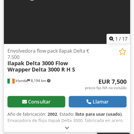
(flexible) Filtro industrial Panel de control Contador de
horas de trabajo Construcción móvil con ruedas 🔍 Estado:
Equipo de segunda mano, en buen estado técnico. Signos
normales de uso visibles. ✅ Bajo kilometraje – solo 1550h
Dedpfjyz Dilox Acqekr ➡️ Equipo con poco uso ➡️ Gran
potencial de funcionamiento futuro
1
/
17
Envolvedora flow pack Ilapak Delta €
7.500
Ilapak Delta 3000 Flow
Wrapper
Delta 3000 R H S
EUR 7,500
Irlanda
8,194 km
precio fijo IVA no incluído
Consultar
Llamar
Año de fabricación:
2002
, Estado:
listo para usar (usado)
,
Envasadora de flujo Ilapak Delta 3000, fabricada en acero
inoxidable Con sistema de inyección de gas Actualmente
en uso diario Lista para ser retirada La barra de sellado