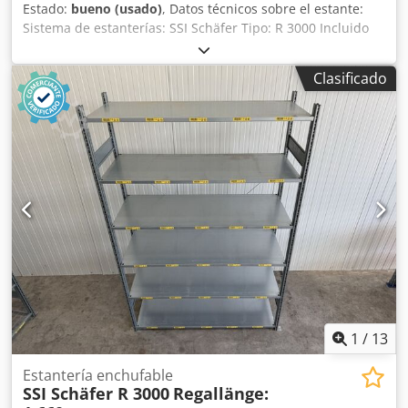
Estado:
bueno (usado)
, Datos técnicos sobre el estante:
Sistema de estanterías: SSI Schäfer Tipo: R 3000 Incluido
en el suministro: Estantes, usados Color del material:
galvanizado Sendzimir Ancho total: aprox. 994 mm
Clasificado
Profundidad total: aprox. 594 mm Para profundidad de
bastidor: aprox. 600 mm Altura: aprox. 30 mm Peso por
unidad: aprox. 5,16 kg Sus personas de contacto en
nuestra empresa: Sr. Andre Evering Sr. Mario Klöver
Dkodpfx Acey Ex Rleqer Sr. Falk Deutsch Información
general sobre el artículo: Este artículo solo se ofrece para
recogida. Si se desea un transporte o envío, esto conlleva
costes adicionales, que pueden consultarse dependiendo
del destino o el alcance de la entrega.
1
/
13
Estantería enchufable
SSI Schäfer R 3000
Regallänge: