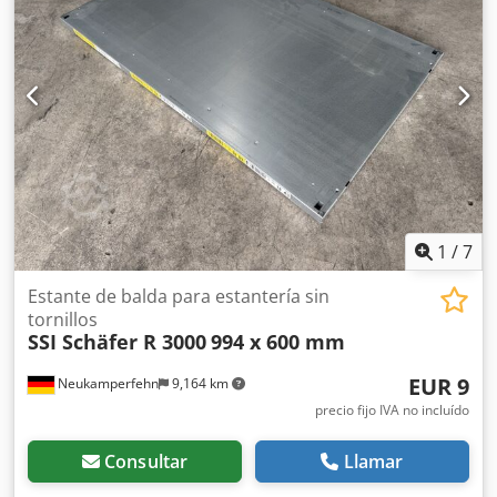
Dsfx Acqekr
1
/
7
Estante de balda para estantería sin
tornillos
SSI Schäfer R 3000
994 x 600 mm
EUR 9
Neukamperfehn
9,164 km
precio fijo IVA no incluído
Consultar
Llamar