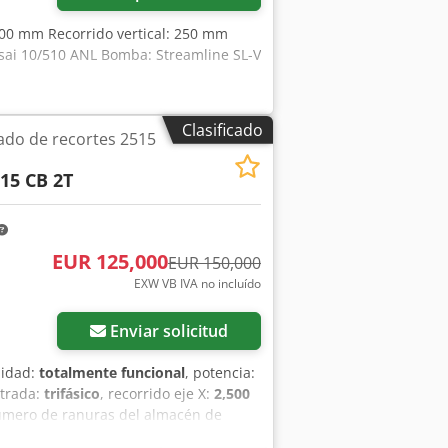
2000 mm Recorrido vertical: 250 mm
sai 10/510 ANL Bomba: Streamline SL-V
Clasificado
ado de recortes 2515
15 CB 2T
EUR 125,000
EUR 150,000
EXW VB IVA no incluído
ás fotos
Enviar solicitud
lidad:
totalmente funcional
, potencia:
ntrada:
trifásico
, recorrido eje X:
2,500
úmero de ranuras del almacén de
trolador:
sinumerik 840D
, avance eje