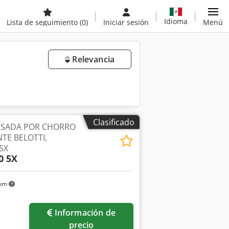
Idioma
Lista de seguimiento
(0)
Iniciar sesión
Menú
Relevancia
Clasificado
USADA POR CHORRO
TE BELOTTI,
5X
0 5X
 km
Información de
precio