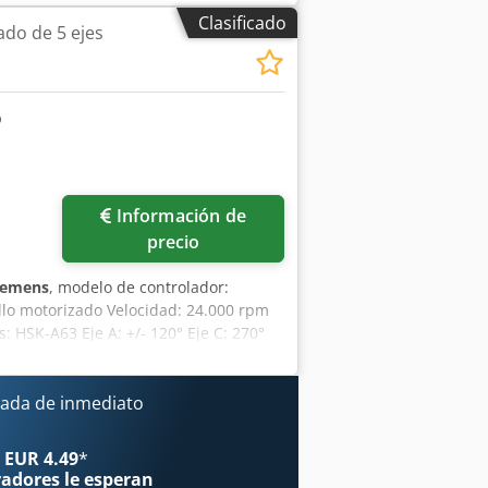
potencia del motor del husillo:
6,500 W
,
Clasificado
do de 5 ejes
usillo:
HSK F50
, velocidad del cabezal
ro de mecanizado CNC de 5 ejes para
nmediata. Construcción de puente
es sin escobillas, sistemas de piñón y
ecargados. X 2500mm 80m/min Y 1500mm
ia con orificios de montaje y
5kW (S1) HSK F50 36.000 rpm refrigerado
ática Tensión de alimentación: 3 x
Información de
tición
precio
iemens
, modelo de controlador:
illo motorizado Velocidad: 24.000 rpm
 HSK-A63 Eje A: +/- 120° Eje C: 270°
ogtsf Superficie de sujeción: 2.350 x
esorios: Medición de la pieza:
 Control de rotura de herramienta:
ada de inmediato
ico Extrusora 3D: CEAD S25
friador de husillo
 EUR 4.49
*
radores
le esperan