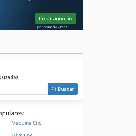
Crear anuncio
*por anuncio / mes
 usadas.
Buscar
opulares:
Maquina Cnc
Mkm Cnc