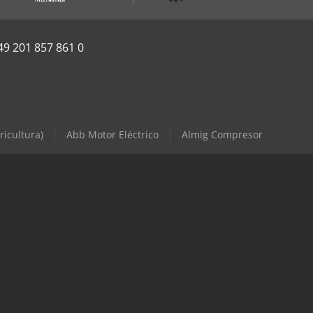
49 201 857 861 0
ricultura)
Abb Motor Eléctrico
Almig Compresor