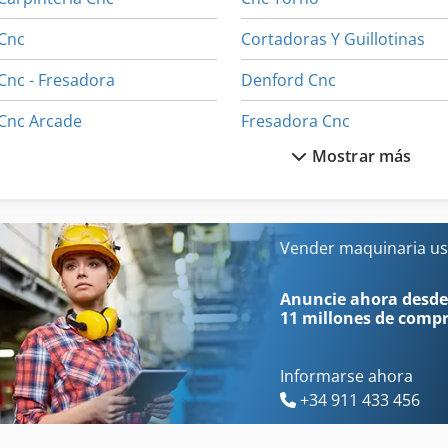
Cnc
Cortadoras Y Guillotinas
Cnc - Fresadora
Denford Cnc
Cnc Arcade
Fresadora Cnc
Mostrar más
Cnc Baz Vertikal
Fresadoras Cnc
Cnc Bearbeitungszentrum
Isel Cnc
Cnc Morbidelli
Maka Cnc
Vender maquinaria us
Cnc Morbidelli Author 504
Mandrinadora Cnc
Anuncie ahora desde
11 millones de comp
Informarse ahora
+34 911 433 456