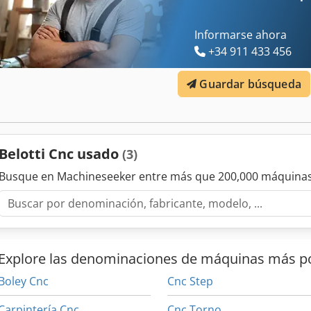
Informarse ahora
+34 911 433 456
Guardar búsqueda
Belotti Cnc usado
(3)
Busque en Machineseeker entre más que 200,000 máquinas
Explore las denominaciones de máquinas más p
Boley Cnc
Cnc Step
Carpintería Cnc
Cnc Torno