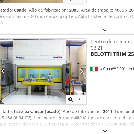
Estado:
usado
, Año de fabricación:
2005
, Área de trabajo: 4000 x 
Grosor máximo: 80 mm Cjdpezgaq Tefx Agtjrf Sistema de control: O
50
Centro de mecaniz
CB 2T
BELOTTI
TRIM 25
La Croce
9,901 km
Pedir m
1
/
1
Estado:
listo para usar (usado)
, Año de fabricación:
2011
, Funciona
6.5 kW (8.84 CV)
, tensión de entrada:
400 V
, tipo de corriente de e
mm
, recorrido del eje Y:
1,500 mm
, recorrido del eje Z:
900 mm
, n
herramientas:
16
, fabricante de controles:
siemens
, modelo de con