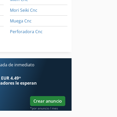
Mori Seiki Cnc
Muega Cnc
Perforadora Cnc
Plegadora Cnc
Taladro Cnc
ada de inmediato
 EUR 4.49
*
radores
le esperan
Crear anuncio
*por anuncio / mes