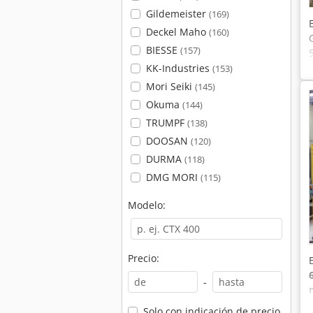
Gildemeister
(169)
Deckel Maho
(160)
BIESSE
(157)
KK-Industries
(153)
Mori Seiki
(145)
Okuma
(144)
TRUMPF
(138)
DOOSAN
(120)
DURMA
(118)
DMG MORI
(115)
Modelo:
Precio:
-
Solo con indicación de precio