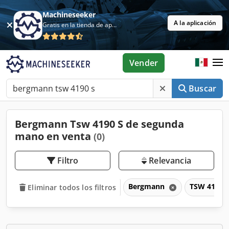
Machineseeker
A la aplicación
Gratis en la tienda de aplicaciones
Vender
Buscar
Bergmann Tsw 4190 S de segunda
mano en venta
(0)
Filtro
Relevancia
Bergmann
TSW 4190 
Eliminar todos los filtros