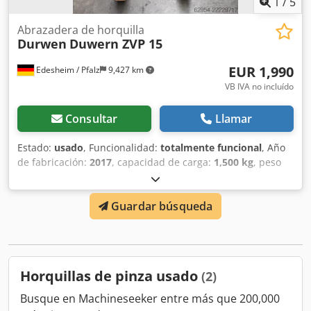
1
/
5
corresponden a la fecha de publicación. Venta previa,
modificaciones y errores reservados.
Abrazadera de horquilla
Durwen
Duwern ZVP 15
EUR 1,990
Edesheim / Pfalz
9,427 km
VB IVA no incluído
Consultar
Llamar
Estado:
usado
, Funcionalidad:
totalmente funcional
, Año
de fabricación:
2017
, capacidad de carga:
1,500 kg
, peso
en vacío:
333 kg
, ancho de construcción:
760 mm
,
Horquilla de sujeción Centro de gravedad de la carga: 500
Guardar búsqueda
Clase ISO: Clase ISO 2 = 1.000 - 2.500 kg Estado: Lista para
su uso y completamente funcional Estado técnico: bueno
Djdpfozhp Azjx Amyjck Descripción: Si tiene alguna
pregunta, no dude en llamarnos. Además de este modelo,
tenemos aproximadamente 150 vehículos más para la
Horquillas de pinza usado
(2)
manipulación de materiales en stock. Eche un vistazo a
nuestra página web, fleischmann-foerdertechnik, para
Busque en Machineseeker entre más que 200,000
obtener más información. Estaremos encantados de