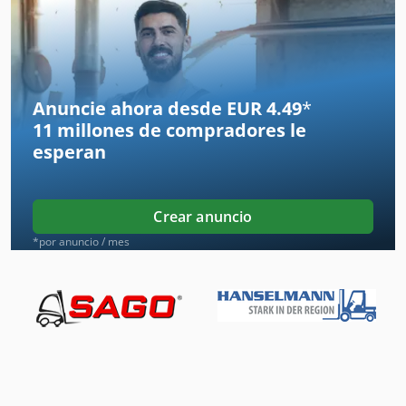
Maquina De Picar
Máquina De Corte De Pin
Pasador De Alambre
Anuncie ahora desde EUR 4.49
*
11 millones de compradores
le
Pinchos De Liberación Rápida
esperan
Pinza
Pinza De Madera
Crear anuncio
Pinzas
*por anuncio / mes
Pinzas Balas
Pinzas Bordillo
Pinzas De
Pinzas De Freno