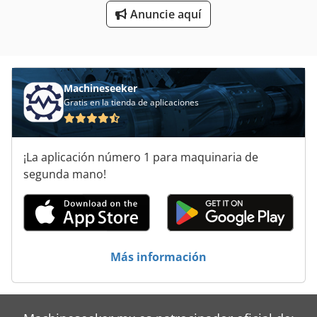
Anuncie aquí
Pinzas De Piedra
Pinzas Impresionante
Prensa De La Manguera
Machineseeker
Prensas Hidraulicas
Gratis en la tienda de aplicaciones
Prensas Neumaticas
¡La aplicación número 1 para maquinaria de
Punto De
segunda mano!
Ranura Y La Máquina De Pin
Más información