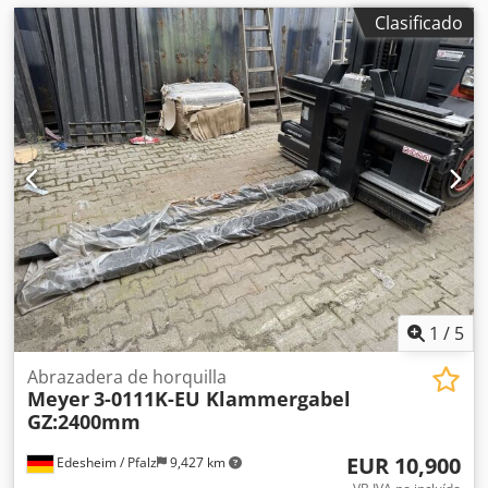
Clasificado
1
/
5
Abrazadera de horquilla
Meyer
3-0111K-EU Klammergabel
GZ:2400mm
EUR 10,900
Edesheim / Pfalz
9,427 km