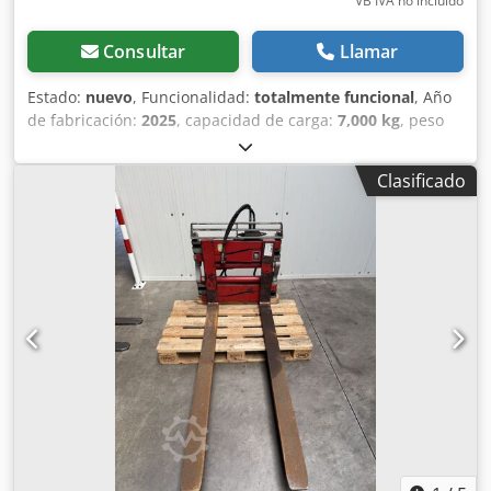
VB IVA no incluído
Consultar
Llamar
Estado:
nuevo
, Funcionalidad:
totalmente funcional
, Año
de fabricación:
2025
, capacidad de carga:
7,000 kg
, peso
en vacío:
1,360 kg
, altura de construcción:
1,100 mm
,
ancho de construcción:
1,800 mm
, ancho de apertura:
Clasificado
2,180 mm
, Pinza para horquillas Centro de carga: 600
Clase ISO: ISO clase 4 = 5.000 - 10.000 kg Dodpfxszllgqe
Amysck Estado: Equipo nuevo Estado técnico: Nuevo
Descripción: Longitud de horquilla 2400 x 150 x 65 mm.
Capacidad de carga como porta horquillas: 7.000 kg; como
pinza: 5.000 kg. Nuevo dispositivo disponible para entrega
inmediata. Si tiene más preguntas, no dude en llamarnos.
Además de este modelo, disponemos de unos 150
vehículos industriales más en stock. Visite nuestra página
web fleischmann-foerdertechnik. Le ofrecemos opciones
de leasing y financiación y podemos solicitar un envío
económico para usted. También aceptamos equipos Linde
como parte de pago, incluso si no compra una máquina
con nosotros. Las horas de funcionamiento indicadas