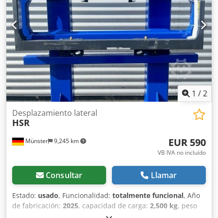
1
/
2
Desplazamiento lateral
HSR
EUR 590
Münster
9,245 km
VB IVA no incluído
Consultar
Llamar
Estado:
usado
, Funcionalidad:
totalmente funcional
, Año
de fabricación:
2025
, capacidad de carga:
2,500 kg
, peso
en vacío:
50 kg
, longitud total:
1,040 mm
, ancho de