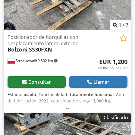
1
/
7
Posicionador de horquillas con
desplazamiento lateral externo
Bolzoni
SS30FXN
EUR 1,200
Strzałkowo
9,802 km
VB IVA no incluído
Consultar
Llamar
Estado:
usado
, Funcionalidad:
totalmente funcional
, Año
de fabricación:
2022
, capacidad de carga:
3,000 kg
,
Desplazador lateral Clase ISO: ISO clase 3 = 2.500 - 4.999
kg Cedpoyi Nclsfx Ad Ierf Estado: Listo para utilizar y
Clasificado
totalmente funcional Estado técnico: bueno Descripción:
Año 2022 ISO 3A (51 cm) Capacidad 3.000 kg Desplazador
lateral doble Ancho 1.900 mm Horquillas 1.100 mm ID