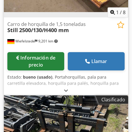
1
/
8
Carro de horquilla de 1,5 toneladas
Still
2500/130/H400 mm
Wiefelstede
9,201 km
Información de
Llamar
precio
Estado:
bueno (usado)
, Portahorquillas, pala para
carretilla elevadora, horquilla para palés, horquilla para
carretilla elevadora, para cargadora de ruedas, carretilla
elevadora, manipuladora telescópica, apilador, tractor -
Clasificado
Carro de horquillas: sin horquillas Crsdov Hxubopfx Ad Ief
-Capacidad de carga: 1500 kg -Ancho de viga: 2500 mm -
Horquillas: disponibles en una amplia selección. -
Dimensiones totales: 2500/130/H400 mm -Peso: 370 kg