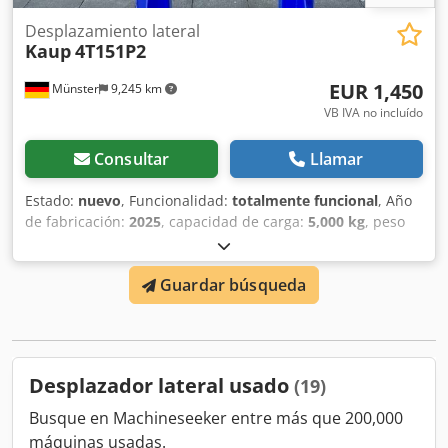
Desplazamiento lateral
Kaup
4T151P2
EUR 1,450
Münster
9,245 km
VB IVA no incluído
Consultar
Llamar
Estado:
nuevo
, Funcionalidad:
totalmente funcional
, Año
de fabricación:
2025
, capacidad de carga:
5,000 kg
, peso
en vacío:
156 kg
, longitud total:
1,300 mm
, ancho de
construcción:
1,300 mm
, Desplazador lateral Crjdpsrf
Guardar búsqueda
Ilbofx Ad Iof Centro de carga: 500 mm Clase ISO: ISO clase
3 = 2.500 - 4.999 kg Estado: Equipo nuevo Estado técnico:
Nuevo Descripción: Modelo de alto rendimiento de
desplazador lateral. Desplazamiento lateral: +/- 100 mm
con SMOOTHROLL – guiado por rodillos de soporte en las
Desplazador lateral usado
(19)
horquillas inferiores para un movimiento lateral suave,
incluso en ambientes polvorientos, y SOFTSTOP –
Busque en Machineseeker entre más que 200,000
amortiguación automática en fin de recorrido para
máquinas usadas.