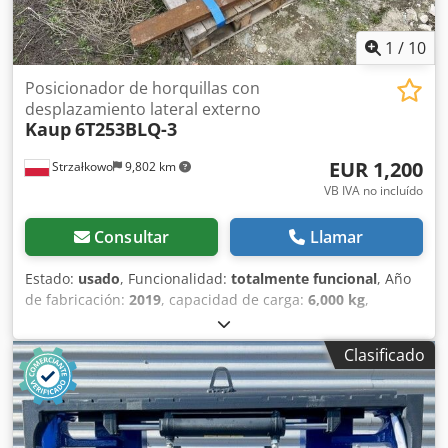
1
/
10
Posicionador de horquillas con
desplazamiento lateral externo
Kaup
6T253BLQ-3
EUR 1,200
Strzałkowo
9,802 km
VB IVA no incluído
Consultar
Llamar
Estado:
usado
, Funcionalidad:
totalmente funcional
, Año
de fabricación:
2019
, capacidad de carga:
6,000 kg
,
Desplazador lateral Cjdpfx Aoyzvmijd Ijrf Clase ISO: Clase
ISO 2 = 1.000 - 2.500 kg Estado: Listo para su uso y
Clasificado
completamente funcional Estado técnico: bueno
Descripción: Desplazador lateral triple, año 2019, ISO 4A
(61 cm), capacidad 6.000 kg, ancho 3.050 mm, horquillas 6
x 1.200 mm, ID OS1948