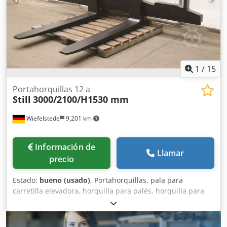
1
/
15
Portahorquillas 12 a
Still
3000/2100/H1530 mm
Wiefelstede
9,201 km
Información de
Llamar
precio
Estado:
bueno (usado)
, Portahorquillas, pala para
carretilla elevadora, horquilla para palés, horquilla para
carretilla elevadora, para cargadora de ruedas, carretilla
elevadora, manipulador telescópico, carretilla elevadora -
Carro de horquillas: con horquillas -Capacidad de carga: