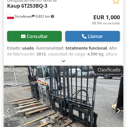
Kaup
6T253BQ-3
EUR 1,000
Strzałkowo
9,802 km
VB IVA no incluído
Consultar
Llamar
Estado:
usado
, Funcionalidad:
totalmente funcional
, Año
de fabricación:
2013
, capacidad de carga:
4,500 kg
, altura
de construcción:
610 mm
, peso en vacío:
645 kg
, ancho de
construcción:
2,940 mm
, desplazamiento lateral Cedpfst S
Clasificado
N Ixsx Ad Ijrf Centro de carga: 600 Clase ISO: Clase ISO 4 =
5.000 - 10.000 kg Estado técnico: bueno Descripción:
Horquillas ISO 3A (51 cm)