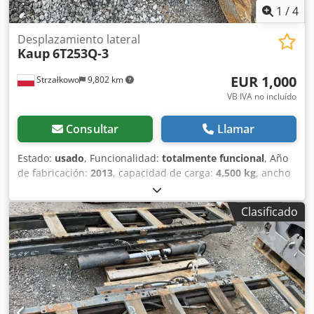
1
/
4
Desplazamiento lateral
Kaup
6T253Q-3
EUR 1,000
Strzałkowo
9,802 km
VB IVA no incluído
Consultar
Llamar
Estado:
usado
, Funcionalidad:
totalmente funcional
, Año
de fabricación:
2013
, capacidad de carga:
4,500 kg
, ancho
de construcción:
2,400 mm
, desplazamiento lateral Clase
ISO: Clase ISO 4 = 5.000 - 10.000 kg Estado técnico: bueno
Clasificado
Descripción: Horquillas ISO 4A (61 cm) Horquillas ISO 3A
(51 cm) Capacidad 4500 kg Ancho 2400 mm Año 2013 ID
OS730 Crjdpfx Aet S N Ilsd Ief