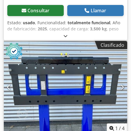
Consultar
Llamar
Estado:
usado
, Funcionalidad:
totalmente funcional
, Año
de fabricación:
2025
, capacidad de carga:
3,500 kg
, peso
en vacío:
75 kg
, longitud total:
1,200 mm
, ancho de
construcción:
1,200 mm
, Deslizador lateral Centro de
Clasificado
gravedad de la carga: 500 Clase ISO: Clase ISO 3 = 2500 -
4999 kg Cedpfx Aolapzgjd Iorf Estado técnico: Nuevo
Descripción: Tipo: Deslizador lateral ISO/FEM con fijación
mediante raíles deslizantes. Clase de fijación (ISO 2328):
FEM3. Capacidad en el centro de gravedad de la carga (Q1)
(kg): 3500. Centro de gravedad de la carga (LC) (mm): 500.
Grosor de la instalación (LL) (mm): 68. Carrera total del
deslizador lateral: 100 + 100 mm. Ancho mínimo del
soporte de la horquilla (W6) (mm): 980. Ancho máximo del
chasis (W4) (mm): 1200. Centro de gravedad de la carga,
horizontal (HCG) (mm): 29. Peso del dispositivo de
acoplamiento (G) (kg): 75. Modelo del dispositivo de
acoplamiento: 1. Presión máxima de trabajo – empuje
lateral (bar): 220.
1
/
4