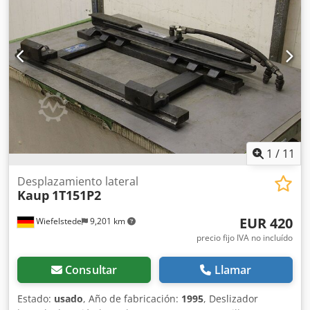
1
/
11
Desplazamiento lateral
Kaup
1T151P2
EUR 420
Wiefelstede
9,201 km
precio fijo IVA no incluído
Consultar
Llamar
Estado:
usado
, Año de fabricación:
1995
, Deslizador