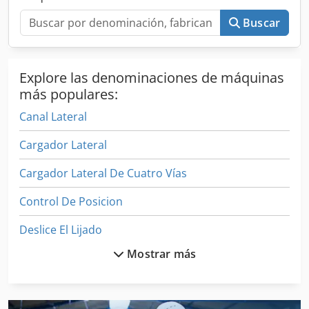
proteger los perfiles del mástil. Ancho del portahorquillas:
1.300 mm Capacidad de carga: 5.000 kg a 500 mm LSP
Buscar
Distancia de avance: 82 mm Centro de gravedad propio a
44 mm Peso: aprox. 156 kg Pintura: RAL 7021 (gris
negruzco)
Explore las denominaciones de máquinas
más populares:
Canal Lateral
Cargador Lateral
Cargador Lateral De Cuatro Vías
Control De Posicion
Deslice El Lijado
Mostrar más
Dispositivo De Conducción
Dispositivo De Elevación