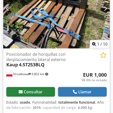
1
/
10
Posicionador de horquillas con
desplazamiento lateral externo
Kaup
4.5T253BLQ
EUR 1,000
Strzałkowo
9,802 km
VB IVA no incluído
Consultar
Llamar
Estado:
usado
, Funcionalidad:
totalmente funcional
, Año
de fabricación:
2019
, capacidad de carga:
4,000 kg
,
Deslizador lateral Clase ISO: Clase ISO 3 = 2500 - 4999 kg