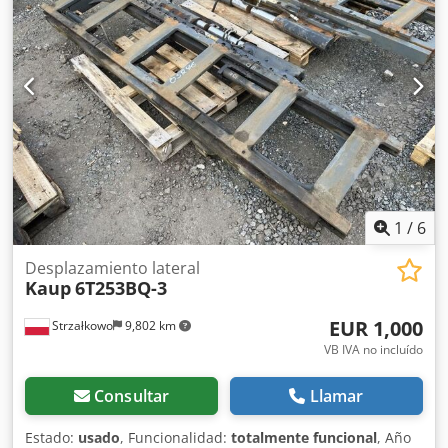
OS1882
1
/
6
Desplazamiento lateral
Kaup
6T253BQ-3
EUR 1,000
Strzałkowo
9,802 km
VB IVA no incluído
Consultar
Llamar
Estado:
usado
, Funcionalidad:
totalmente funcional
, Año