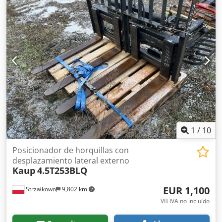
3A (51 cm)
1
/
10
Posicionador de horquillas con
desplazamiento lateral externo
Kaup
4.5T253BLQ
EUR 1,100
Strzałkowo
9,802 km
VB IVA no incluído