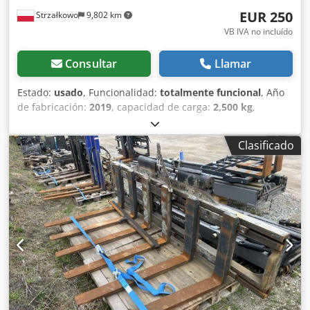
EUR 250
Strzałkowo
9,802 km
VB IVA no incluído
Consultar
Llamar
Estado:
usado
, Funcionalidad:
totalmente funcional
, Año
de fabricación:
2019
, capacidad de carga:
2,500 kg
,
Desplazador lateral Clase ISO: Clase ISO 2 = 1.000 - 2.500
kg Estado: Listo para usar y completamente funcional
Clasificado
Estado técnico: bueno Descripción: Año 2019 ISO 2A (41
cm) Capacidad 2.500 kg Ancho 1.000 mm ID OS1913
Credpoyzdb Iofx Ad Iof