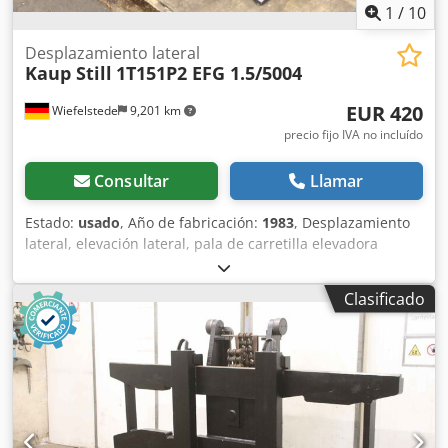
1
/
10
Desplazamiento lateral
Kaup Still
1T151P2 EFG 1.5/5004
EUR 420
Wiefelstede
9,201 km
precio fijo IVA no incluído
Consultar
Llamar
Estado:
usado
, Año de fabricación:
1983
, Desplazamiento
lateral, elevación lateral, pala de carretilla elevadora
Credjtzf Rbjpfx Ad Iof -Fabricante: Kaup, desplazador
lateral tipo 1T151P2 de carretilla elevadora Aún EFG
Clasificado
1.5/5004 -Capacidad de carga: 1600 kg -Dimensión frontal:
67 mm -Dimensiones: 950/100/H600 mm -Peso: 78 kg