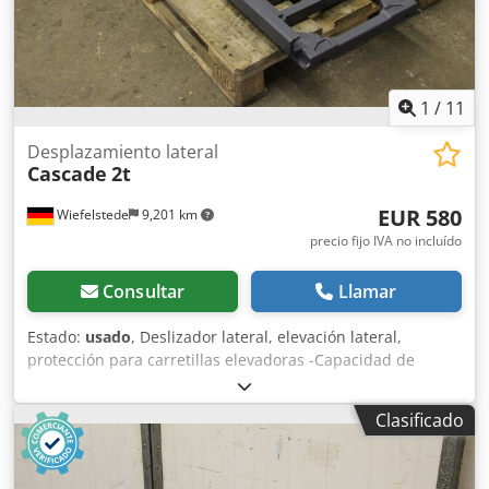
1
/
11
Desplazamiento lateral
Cascade
2t
EUR 580
Wiefelstede
9,201 km
precio fijo IVA no incluído
Consultar
Llamar
Estado:
usado
, Deslizador lateral, elevación lateral,
protección para carretillas elevadoras -Capacidad de
carga: 2000 kg Crsdpfx Aded Iflrj Ijf -Ancho de la
protección: 1500 mm -Altura de la protección: 400 mm -
Clasificado
Altura de elevación: 400 mm -Dimensiones: 1500/480/A90
mm -Peso: 89 kg