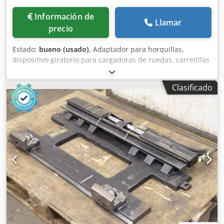
Información de
Llamar
precio
Estado:
bueno (usado)
, Adaptador para horquillas,
dispositivo giratorio para cargadoras de ruedas, carretillas
elevadoras, carretillas elevadoras telescópicas, carretillas
elevadoras, dispositivo giratorio, rotador para carretillas
Clasificado
elevadoras -Fabricante: Stabau, rotador para carretillas
elevadoras, dispositivo giratorio de 360° con rotación
continua Credpfxozkg U Ho Ad Isf -Tipo: lamentablemente,
sin identificación de tipo -Capacidad de carga:
aproximadamente 2.500 kg -Dimensiones de montaje: ver
fotos -Dimensiones: 1050/205/A755 mm -Peso: 353 kg