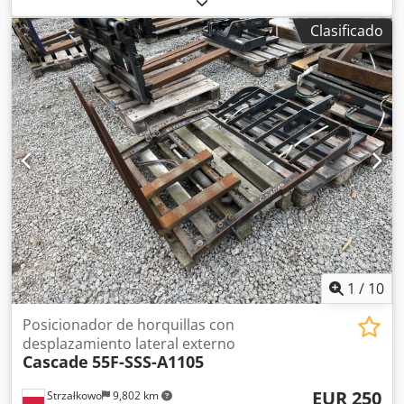
Estado: Listo para su uso y totalmente funcional Estado
Clasificado
técnico: bueno Descripción: Año: 2019 Cedpfxezllwvo Ad
Iorf ISO 3A (51 cm) Capacidad: 4000 kg Ancho: 1550 mm
Horquillas: 2A, 1200 mm ID: OS2039
1
/
10
Posicionador de horquillas con
desplazamiento lateral externo
Cascade
55F-SSS-A1105
EUR 250
Strzałkowo
9,802 km