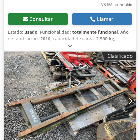
VB IVA no incluído
Consultar
Llamar
Estado:
usado
, Funcionalidad:
totalmente funcional
, Año
de fabricación:
2016
, capacidad de carga:
2,500 kg
,
Deslizador lateral Clase ISO: Clase ISO 2 = 1000 - 2500 kg
Estado: Listo para su uso y totalmente operativo Estado
Clasificado
técnico: bueno Crsdezi H Spopfx Ad Iof