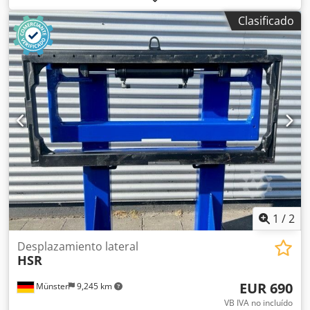
construcción:
1,040 mm
, Deslizador lateral Crjdpfjlapzcjx
Clasificado
Ad Isf Centro de gravedad de la carga: 500 Clase ISO: Clase
ISO 2 = 1000 - 2500 kg Estado técnico: Nuevo Descripción:
Tipo: Deslizador lateral ISO/FEM con fijación mediante
raíles deslizantes. Clase de fijación (ISO 2328): FEM2.
Capacidad en el centro de gravedad de la carga (Q1) (kg):
2500. Centro de gravedad de la carga (LC) (mm): 500.
Grosor de montaje (LL) (mm): 58. Carrera total del
deslizador lateral: 100+100 mm. Anchura mínima del
soporte de la horquilla (W6) (mm): 780. Anchura máxima
del chasis (W4) (mm): 1040. Centro de gravedad horizontal
(HCG) (mm): 23. Peso del accesorio (G) (kg): 50. Modelo del
accesorio: 1.
1
/
2
Desplazamiento lateral
HSR
EUR 690
Münster
9,245 km
VB IVA no incluído