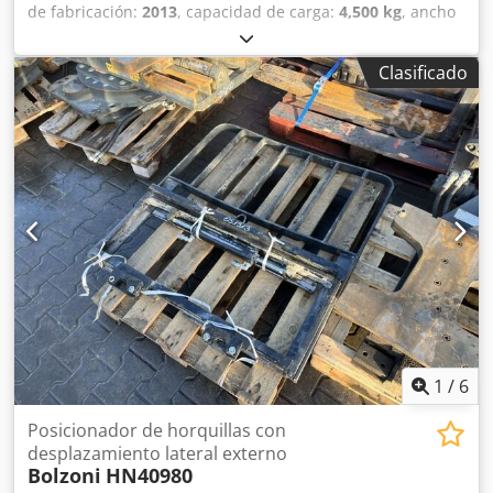
de fabricación:
2013
, capacidad de carga:
4,500 kg
, ancho
de construcción:
2,460 mm
, desplazamiento lateral Clase
ISO: Clase ISO 4 = 5.000 - 10.000 kg Estado técnico: bueno
Clasificado
Codpet S N Ifjfx Ad Isrf Descripción: Horquillas ISO 4A (61
cm) Horquillas ISO 3A (51 cm)
1
/
6
Posicionador de horquillas con
desplazamiento lateral externo
Bolzoni
HN40980