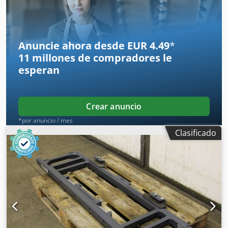
12.000 kg -Hacer: Todavía -Horquillas: longitud 1600 mm /
200 x 100 mm -Dimensiones de instalación: ver fotos
Codpeu Inqfefx Ad Ierf -Dimensiones totales:
3000/2100/H1530 mm -Peso: 2480 kg
Anuncie ahora desde EUR 4.49
*
11 millones de compradores
le
esperan
Crear anuncio
*por anuncio / mes
Clasificado