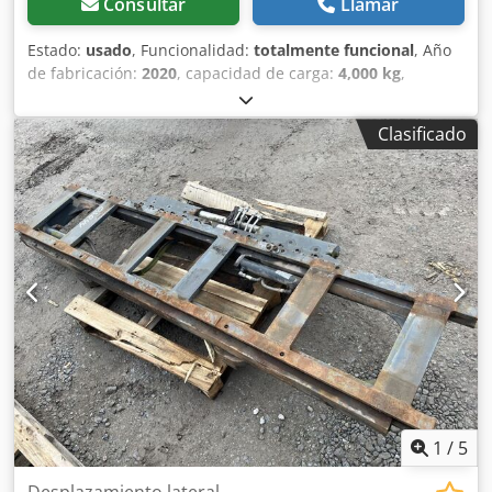
Consultar
Llamar
Estado:
usado
, Funcionalidad:
totalmente funcional
, Año
de fabricación:
2020
, capacidad de carga:
4,000 kg
,
Desplazador lateral Cedpfxjyi I U Hj Ad Ierf Clase ISO: ISO
Clase 3 = 2.500 - 4.999 kg Estado: Listo para usar y
Clasificado
totalmente funcional Condición técnica: buena
Descripción: Año 2020 ISO 3A (51 cm) Capacidad 4.000 kg
Doble desplazador lateral Ancho 1.550 mm Horquillas
1.200 mm ID OS1868
1
/
5
Desplazamiento lateral