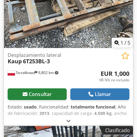
1
/
5
Desplazamiento lateral
Kaup
6T253BL-3
EUR 1,000
Strzałkowo
9,802 km
VB IVA no incluído
Consultar
Llamar
Estado:
usado
, Funcionalidad:
totalmente funcional
, Año
de fabricación:
2013
, capacidad de carga:
4,500 kg
, ancho
de construcción:
2,320 mm
, desplazamiento lateral Clase
ISO: Clase ISO 4 = 5.000 - 10.000 kg Estado técnico: muy
Clasificado
bueno Crodpfx Adjt S N Irj Isf Descripción: Horquillas ISO