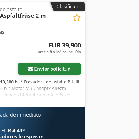
LVO, SCANIA, CON EQUIPAMIENTO
Clasificado
de asfalto
ERRAS CATERPILLAR, FIAT HITACHI,
 Aspfaltfräse 2 m
m
EUR 39,900
precio fijo IVA no incluído
Enviar solicitud
13,300 h
, * Fresadora de asfalto Bitelli
.000 h * Motor MB Chsdpfx Ahezm
accionada hidráulicamente * Peso:
p * La información se ofrece sin
ada de inmediato
 EUR 4.49
*
radores
le esperan