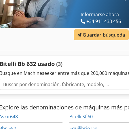
Informarse ahora
+34 911 433 456
Guardar búsqueda
Bitelli Bb 632 usado
(3)
Busque en Machineseeker entre más que 200,000 máquinas
Explore las denominaciones de máquinas más p
Aszx 648
Bitelli Sf 60
Bbs 550
Equilibrio De