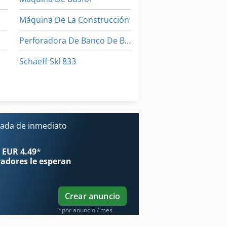
Máquina De La Construcción
Perforadora De Banco De Beckum Brian
Schaeff Skl 833
Skyjack Sj 6832 Rt
Tablón De
ada de inmediato
 EUR 4.49
*
radores
le esperan
Crear anuncio
*por anuncio / mes