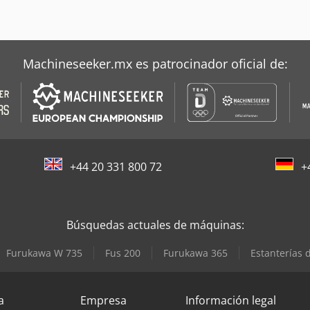
Machineseeker.mx es patrocinador oficial de:
+44 20 331 800 72
+
Búsquedas actuales de máquinas:
Furukawa W 735
Fus 200
Furukawa 365
Estanterías 
a
Empresa
Información legal