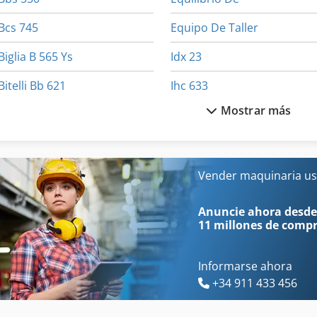
Bcs 745
Equipo De Taller
Biglia B 565 Ys
Idx 23
Bitelli Bb 621
Ihc 633
Mostrar más
Bitelli Bb 630
International 433
Bitelli Bb 650
International 434
Bitelli Bb 730
International 633
Vender maquinaria us
Bitelli Sf 102
Kobelco Sk 330 Lc
Anuncie ahora desde
11 millones de comp
Informarse ahora
+34 911 433 456