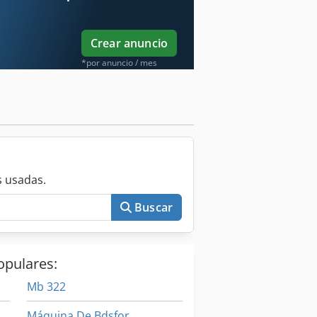
Crear anuncio
*por anuncio / mes
 usadas.
Buscar
opulares:
Mb 322
Máquina De Bdsfor