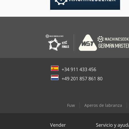
+34 911 433 456
+49 201 857 861 80
Fuw
Aperos de labranza
Vender
Servicio y ayud