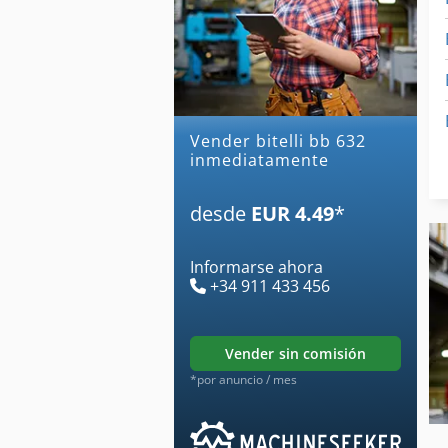
Vender bitelli bb 632
inmediatamente
desde
EUR 4.49
*
Informarse ahora
+34 911 433 456
vender sin comisión
*por anuncio / mes