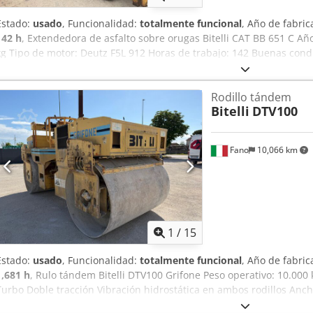
Estado:
usado
, Funcionalidad:
totalmente funcional
, Año de fabric
142 h
, Extendedora de asfalto sobre orugas Bitelli CAT BB 651 C A
kg Tipo de motor: Deutz F5L 912 Horas de trabajo: 142 Buenas co
PERMUTAS DE VEHÍCULOS DE TODAS LAS MARCAS, MAN, MERCEDES,
EQUIPO CIFA, SERMAC, PUTZMEISTER; O MAQUINARIA DE MOVIMIEN
Rodillo tándem
HITACHI, KOMATSU Chjdjzqu Sgepfx Ahzja
Bitelli
DTV100
Fano
10,066 km
1
/
15
Estado:
usado
, Funcionalidad:
totalmente funcional
, Año de fabric
1,681 h
, Rulo tándem Bitelli DTV100 Grifone Peso operativo: 10.000
Turbo Doble tracción Vibración hidrostática en ambos rodillos An
Codozqu Stspfx Ahzjha Horas de trabajo: 1.901 Buen estado gen