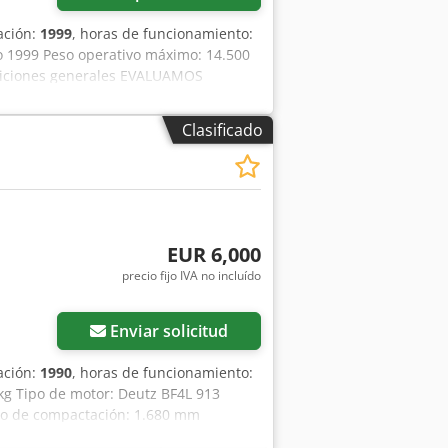
ación:
1999
, horas de funcionamiento:
ño 1999 Peso operativo máximo: 14.500
ndiciones generales EVALUAMOS
 DAF, RENAULT, VOLVO, SCANIA, CON
TO DE TIERRAS CATERPILLAR, FIAT
Clasificado
EUR 6,000
precio fijo IVA no incluído
Enviar solicitud
ación:
1990
, horas de funcionamiento:
 kg Tipo de motor: Deutz BF4L 913
cho de compactación: 1.680 mm
eral ACEPTAMOS VEHÍCULOS EN PARTE DE