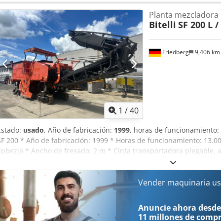
PAGO DE TODAS LAS MARCAS: MAN, MERCEDES, DAF, RENAULT, VO
Planta mezcladora 
CIFA, SERMAC, PUTZMEISTER; O MAQUINARIA DE MOVIMIENTO DE TI
Bitelli
SF 200 L /
KOMATSU.
Friedberg
9,406 k
1
/
40
Estado:
usado
, Año de fabricación:
1999
, horas de funcionamiento:
SF 200 * Año de fabricación: 1999 * Horas de funcionamiento: 13
Epbezja * Ancho de fresado: 2 m * Cinta transportadora plegable, 
29.000 kg * Más imágenes y vídeos disponibles a través de WhatsAp
garantía y está sujeta a posibles ventas intermedias.
Vender maquinaria us
Anuncie ahora desde
11 millones de comp