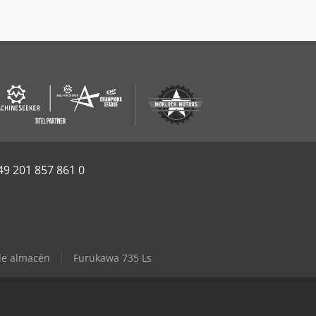
49 201 857 861 0
de almacén
Furukawa 735 Ls