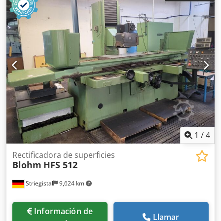
1
/
4
Rectificadora de superficies
Blohm
HFS 512
Striegistal
9,624 km
Información de
Llamar