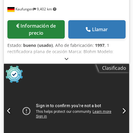
Kaufungen
9,402 km
Información de
Llamar
precio
Estado:
bueno (usado)
, Año de fabricación:
1997
, 1
rectificadora plana de ocasión Marca: Blohm Modelo:
Planomat 408 Año de fabricación: 1997 Datos técnicos:
Longitud de rectificado: 800 mm Ancho de rectificado: 400
Clasificado
mm Placa magnética: 800 x 400 mm Diámetro de la muela:
400 mm Ancho de la muela: 80 mm Peso de la máquina:
aprox. 4,5 t Dimensiones aprox. (L x An x Al): 3200 x 2300 x
2200 mm Dkodexr Dzgepfx Aiger Equipada con sistema de
filtro de banda