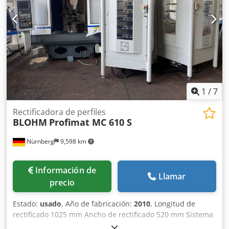
electromagnética Sistema de limpieza de refrigerante
Dodpfjxl Sifox Aigekr
1
/
7
Rectificadora de perfiles
BLOHM
Profimat MC 610 S
Nürnberg
9,598 km
Información de
Llamar
precio
Estado:
usado
, Año de fabricación:
2010
, Longitud de
rectificado 1025 mm Ancho de rectificado 520 mm Sistema
de control SINUMERIK 840 D Portaherramientas HSK-A 63