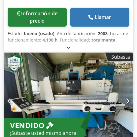
Información de
Llamar
precio
Estado:
bueno (usado)
, Año de fabricación:
2008
, horas de
funcionamiento:
4,198 h
, Funcionalidad:
totalmente
funcional
, número de máquina/vehículo:
5070-0016
,
longitud de rectificado:
600 mm
, ancho de lijado:
300 mm
,
Subasta
diámetro de disco rectificador:
300 mm
, distancia de la
mesa al centro del husillo:
575 mm
, ancho de disco
rectificador:
50 mm
, peso total:
3,000 kg
, espacio
necesario altura:
2,300 mm
, espacio necesario longitud:
2,960 mm
, espacio necesario anchura:
3,200 mm
,
Rectificadora plana de segunda mano Dkodpfxsy Ry Dqs
Aigsr Estado muy cuidado
VENDIDO
¡Subaste usted mismo ahora!