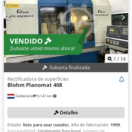
VENDIDO
¡Subaste usted mismo ahora!
1
/
14
Subasta finalizada
Rectificadora de superficies
Blohm
Planomat 408
Gelderland
9,141 km
Detalles
Estado:
listo para usar (usado)
, Año de fabricación:
1999
,
Funcionalidad:
totalmente funcional
, número de