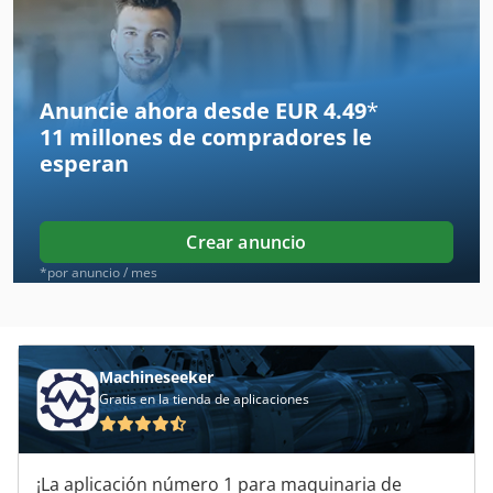
C Gestell Presse
Hakomatic B 655
Hakomatic B 655 S
Anuncie ahora desde EUR 4.49
*
11 millones de compradores
le
Hakomatic B 910
esperan
Hbm 480
Heller Bea 07
Crear anuncio
Heller Bea 1
*por anuncio / mes
Heller Bzh 07
Heller Mc 16
Machineseeker
Gratis en la tienda de aplicaciones
Hhs
Hinkel Maschine
¡La aplicación número 1 para maquinaria de