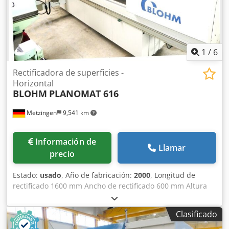
1
/
6
Rectificadora de superficies -
Horizontal
BLOHM
PLANOMAT 616
Metzingen
9,541 km
Información de
Llamar
precio
Estado:
usado
, Año de fabricación:
2000
, Longitud de
rectificado 1600 mm Ancho de rectificado 600 mm Altura
de la pieza de trabajo 500 mm Requerimiento total de
potencia 50 kW OFERTA Podemos ofrecerle información sin
Clasificado
compromiso de stock, errores y ventas previas. reservado,
oferta: B L O H M Rectificadora de superficies de precisión