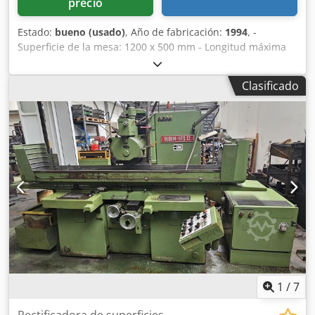
precio
Estado:
bueno (usado)
, Año de fabricación:
1994
, -
Superficie de la mesa: 1200 x 500 mm - Longitud máxima
de lijado: 1200 mm Djdpfx Aszl Tmfjigekr - Anchura
máxima de lijado: 500 mm
Clasificado
1
/
7
Rectificadora de superficies