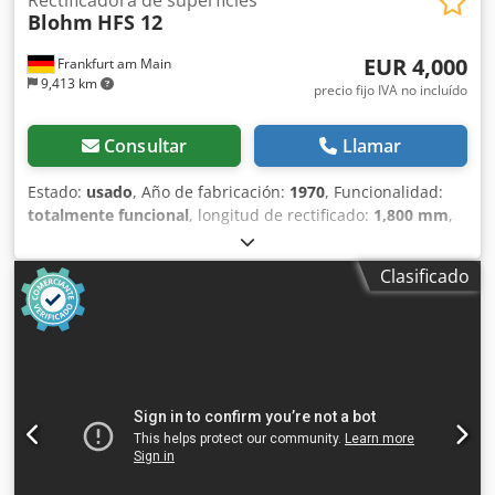
Blohm
HFS 12
EUR 4,000
Frankfurt am Main
9,413 km
precio fijo IVA no incluído
Consultar
Llamar
Estado:
usado
, Año de fabricación:
1970
, Funcionalidad:
totalmente funcional
, longitud de rectificado:
1,800 mm
,
ancho de lijado:
400 mm
, longitud de la mesa:
1,350 mm
,
ancho de la mesa:
350 mm
, ¡¡¡VENTA EN LOCALIZACIÓN D-
Clasificado
74219 MÖCKMÜHL Rectificadora plana BLOHM HFS 12 Año
de fabricación: 1970 Longitud de rectificado: 1800 mm
Ancho de rectificado: 400 mm Djdpfx Aezamf Esigokr
Tamaño del plato magnético: 1.350x350 mm Accesorios:
Sistema de refrigeración (KSS-ANLAGE) Diversas muelas
abrasivas La máquina está en funcionamiento y puede
inspeccionarse bajo tensión en cualquier momento.