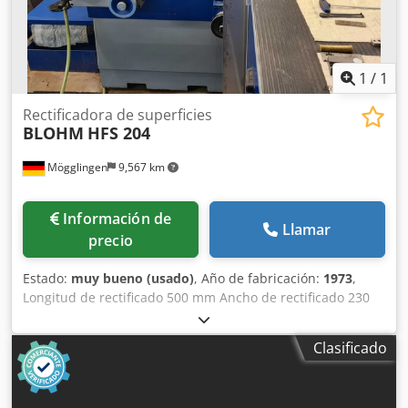
adyacente (800 x 500 mm) - Panel de control giratorio -
Manual de operación y manual de piezas de repuesto
Espacio requerido (largo x ancho x alto): 3000 x 2200 x 2100
mm Peso de la máquina de rectificado plano: 3000 kg Peso
1
/
1
del armario de control: 200 kg Buen estado
Rectificadora de superficies
BLOHM
HFS 204
Mögglingen
9,567 km
Información de
Llamar
precio
Estado:
muy bueno (usado)
, Año de fabricación:
1973
,
Longitud de rectificado 500 mm Ancho de rectificado 230
mm Tamaño de la mesa 760 x 200 mm Entrega automática
Dksdpfx Aijwn Tdxjgsr placa magnética sistema de filtrado
Clasificado