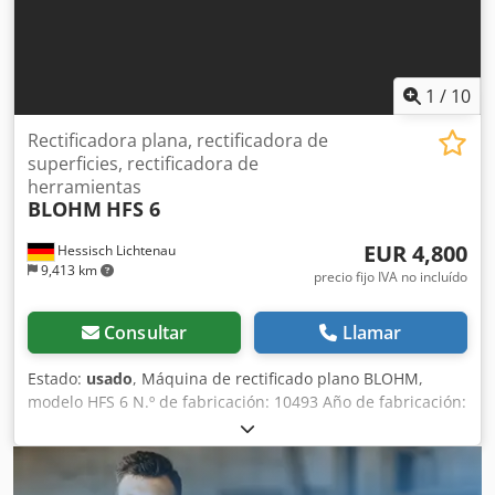
1
/
10
Rectificadora plana, rectificadora de
superficies, rectificadora de
herramientas
BLOHM
HFS 6
EUR 4,800
Hessisch Lichtenau
9,413 km
precio fijo IVA no incluído
Consultar
Llamar
Estado:
usado
, Máquina de rectificado plano BLOHM,
modelo HFS 6 N.º de fabricación: 10493 Año de fabricación:
1973 Plato de sujeción electromagnético de 600 x 300 mm
Longitud de rectificado: 600 mm Anchura de rectificado:
400 mm Recorrido longitudinal de la mesa: máx. 650 mm
Recorrido transversal: 350 mm Distancia entre el centro