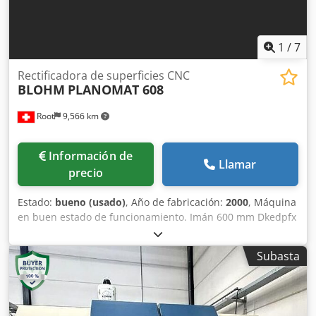
1
/
7
Rectificadora de superficies CNC
BLOHM
PLANOMAT 608
Root
9,566 km
Información de
Llamar
precio
Estado:
bueno (usado)
, Año de fabricación:
2000
, Máquina
en buen estado de funcionamiento. Imán 600 mm Dkedpfx
Ajrh Ipaeigsr
Subasta