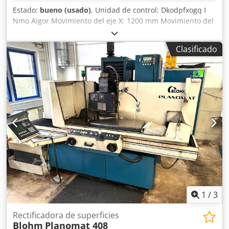
Estado:
bueno (usado)
, Unidad de control: Dkodpfxogq I
Nmo Aigor Movimiento del eje X: 1200 mm Movimiento del
eje Y: 400 mm Longitud de la mesa de trabajo: 1200 mm
Ancho de la mesa de trabajo: 350 mm Conexión electrónica
Clasificado
principal: 380 V Requisito de potencia total: 24 kVA
Refrigeración interna: sí. Ancho: 4.500 mm Profundidad:
2000 mm Altura: 2200 mm Peso: 4.500 kilogramos
1
/
3
Rectificadora de superficies
Blohm
Planomat 408