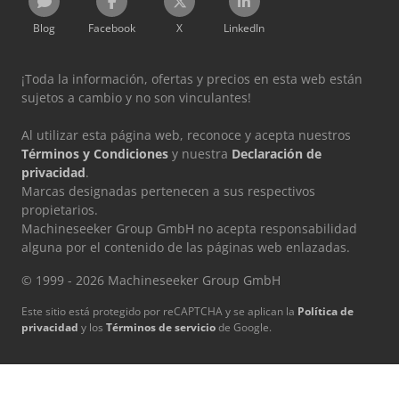
Blog
Facebook
X
LinkedIn
¡Toda la información, ofertas y precios en esta web están
sujetos a cambio y no son vinculantes!
Al utilizar esta página web, reconoce y acepta nuestros
Términos y Condiciones
y nuestra
Declaración de
privacidad
.
Marcas designadas pertenecen a sus respectivos
propietarios.
Machineseeker Group GmbH no acepta responsabilidad
alguna por el contenido de las páginas web enlazadas.
© 1999 - 2026 Machineseeker Group GmbH
Este sitio está protegido por reCAPTCHA y se aplican la
Política de
privacidad
y los
Términos de servicio
de Google.