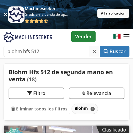
Machineseeker
A la aplicación
Gratis en la tienda de aplicaciones
Vender
Buscar
Blohm Hfs 512 de segunda mano en
venta
(18)
Filtro
Relevancia
Blohm
Eliminar todos los filtros
Clasificado