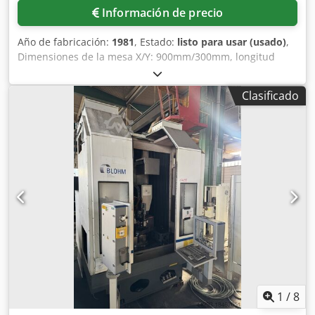
suministro central.
Información de precio
Año de fabricación:
1981
, Estado:
listo para usar (usado)
,
Dimensiones de la mesa X/Y: 900mm/300mm, longitud
máxima de rectificado: 900mm, anchura máxima de
rectificado: 350mm, distancia máxima entre el centro de la
Clasificado
mesa y el husillo: 575mm, carga máxima de la mesa:
670kg, movimiento longitudinal/transversal máximo de la
mesa: 859mm/300mm, velocidad del husillo de rectificado:
2800 rpm, diámetro exterior de la muela mín./máx.:
400mm/165mm, diámetro del orificio para 400mm:
127mm. Dimensiones de la máquina X/Y: aprox.
1100mm/1100mm, peso: aprox. 3100kg. Documentación
disponible. Es posible una inspección in situ. Dodpfx Aiox
Tul Uogokr
1
/
8