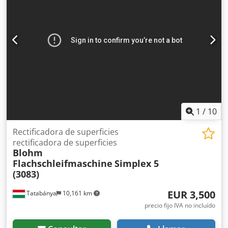
1
/
10
Rectificadora de superficies
rectificadora de superficies
Blohm
Flachschleifmaschine
Simplex 5
(3083)
EUR 3,500
Tatabánya
10,161 km
precio fijo IVA no incluído