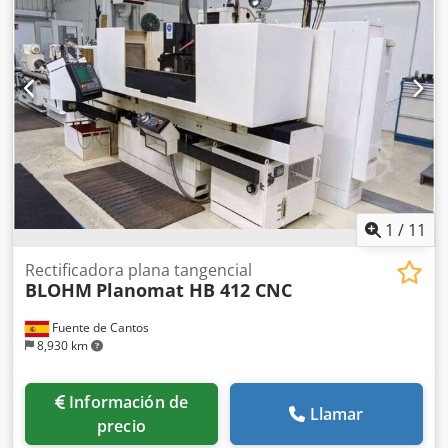
1
/
11
Rectificadora plana tangencial
BLOHM
Planomat HB 412 CNC
Fuente de Cantos
8,930 km
Información de
Llamar
precio