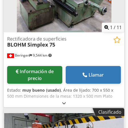
1
/
11
Rectificadora de superficies
BLOHM
Simplex 75
Beringen
9,544 km
Información de
Llamar
precio
Estado:
muy bueno (usado)
, Área de lijado: 700 x 550 x
500 mm Dimensiones de la mesa: 1320 x 500 mm Plato
magnético: 700 x 500 mm Dimensiones del disco de lijado:
diámetro x anchura x orificio: 400 x 80 x 127 mm Velocidad
Clasificado
de rotación del disco de lijado: 1400 / 2800 rpm Diversos
accesorios Dkedpfx Aozhl Rnoigsr MARCELS MASCHINEN
AG