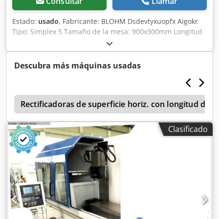
Consultar
Llamar
Estado:
usado
, Fabricante: BLOHM Dsdevtyxuopfx Aigokr
Tipo: Simplex 5 Tamaño de la mesa: 900x300mm Longitud
de trabajo: 600x300mm ¡Sin mesa magnética!
Descubra más máquinas usadas
l
Rectificadoras de superficie horiz. con longitud de 
Clasificado