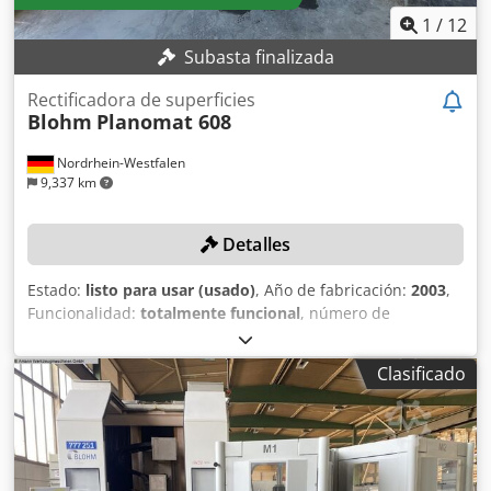
1
/
12
Subasta finalizada
Rectificadora de superficies
Blohm
Planomat 608
Nordrhein-Westfalen
9,337 km
Detalles
Estado:
listo para usar (usado)
, Año de fabricación:
2003
,
Funcionalidad:
totalmente funcional
, número de
máquina/vehículo:
15135
, longitud de rectificado:
800 mm
,
ancho de lijado:
600 mm
, altura de rectificado:
500 mm
,
Clasificado
diámetro de disco rectificador:
400 mm
, tipo de control:
Control NC
, DETALLES TÉCNICOS Control: NC Ergomatic
Longitud de rectificado: 800 mm Ancho de rectificado: 600
mm Altura de rectificado: 500 mm Diámetro de la muela:
400 mm EQUIPAMIENTO Placa de sujeción