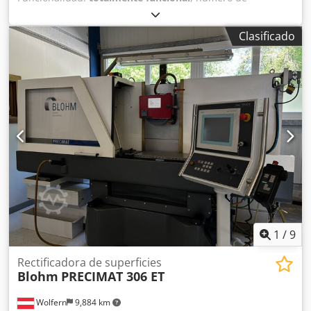
máquina/vehículo:
14556
, diámetro de disco rectificador:
400 mm
, recorrido eje X:
900 mm
, recorrido del eje Y:
550
Clasificado
mm
, recorrido del eje Z:
360 mm
, velocidad del husillo de
rectificado:
3,400 rpm
, DETALLES TÉCNICOS Recorrido eje
X: 900 mm Recorrido eje Y: 550 mm Recorrido eje Z: 360
mm Ancho de la mesa: 790 mm Profundidad de la mesa:
380 mm Diámetro máx. de la muela: 400 mm Velocidad
máx. del husillo: 3.400 rpm EQUIPAMIENTO
Dsdpfxoyuamxs Aigskr Marcado CE Documentación
1
/
9
Rectificadora de superficies
Blohm
PRECIMAT 306 ET
Wolfern
9,884 km