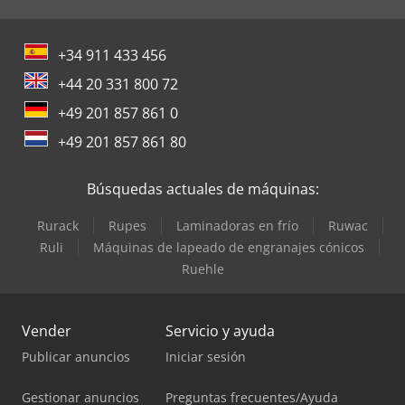
+34 911 433 456
+44 20 331 800 72
+49 201 857 861 0
+49 201 857 861 80
Búsquedas actuales de máquinas:
Rurack
Rupes
Laminadoras en frío
Ruwac
Ruli
Máquinas de lapeado de engranajes cónicos
Ruehle
Vender
Servicio y ayuda
Publicar anuncios
Iniciar sesión
Gestionar anuncios
Preguntas frecuentes/Ayuda