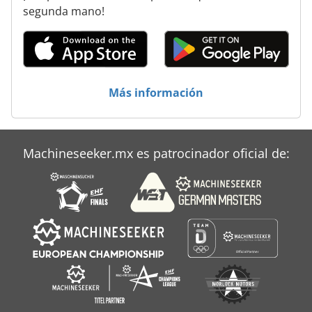
Hitachi Seiki Hg 500
segunda mano!
Hofmann
Klaeger Plus 400
Plan
Más información
Prensa Caliente
Recipientes A Presión
Machineseeker.mx es patrocinador oficial de:
Schechtl Hbm 310