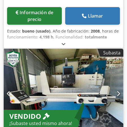
Información de
Llamar
precio
Estado:
bueno (usado)
, Año de fabricación:
2008
, horas de
funcionamiento:
4,198 h
, Funcionalidad:
totalmente
funcional
, número de máquina/vehículo:
5070-0016
,
longitud de rectificado:
600 mm
, ancho de lijado:
300 mm
,
Subasta
diámetro de disco rectificador:
300 mm
, distancia de la
mesa al centro del husillo:
575 mm
, ancho de disco
rectificador:
50 mm
, peso total:
3,000 kg
, espacio
necesario altura:
2,300 mm
, espacio necesario longitud:
2,960 mm
, espacio necesario anchura:
3,200 mm
,
Rectificadora plana de segunda mano Dcjdpfxey Ry Dqj
Adqek Estado muy cuidado
VENDIDO
¡Subaste usted mismo ahora!