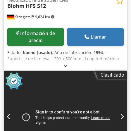
Blohm
HFS 512
Striegistal
9,624 km
Información de
Llamar
precio
Estado:
bueno (usado)
, Año de fabricación:
1994
, -
Superficie de la mesa: 1200 x 500 mm - Longitud máxima
de lijado: 1200 mm Dcodpfxozl Tmfe Adqjk - Anchura
máxima de lijado: 500 mm
Clasificado