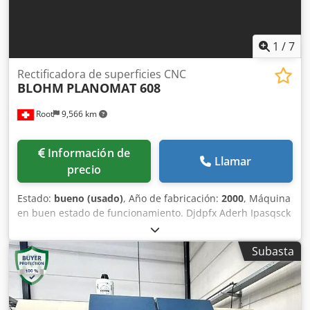
1
/
7
Rectificadora de superficies CNC
BLOHM
PLANOMAT 608
Root
9,566 km
Información de
Llamar
precio
Estado:
bueno (usado)
, Año de fabricación:
2000
, Máquina
en buen estado de funcionamiento. Djdpfx Aderh Ipasqsck
Imán 600 mm
Subasta