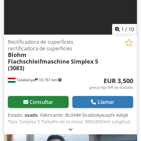
1
/
10
Rectificadora de superficies
rectificadora de superficies
Blohm
Flachschleifmaschine
Simplex 5
(3083)
EUR 3,500
Tatabánya
10,161 km
precio fijo IVA no incluído
Consultar
Llamar
Estado:
usado
, Fabricante: BLOHM Dcodsvtyxuspfx Adqjk
Tipo: Simplex 5 Tamaño de la mesa: 900x300mm Longitud
de trabajo: 600x300mm ¡Sin mesa magnética!