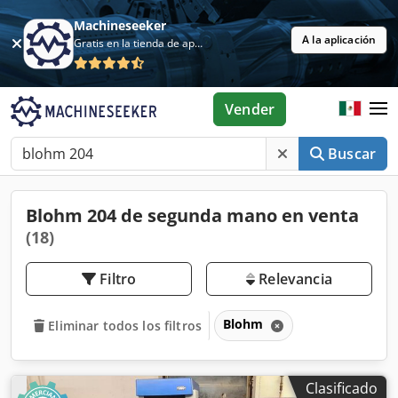
Machineseeker
A la aplicación
Gratis en la tienda de aplicaciones
Vender
Buscar
Blohm 204 de segunda mano en venta
(18)
Filtro
Relevancia
Blohm
Eliminar todos los filtros
Clasificado