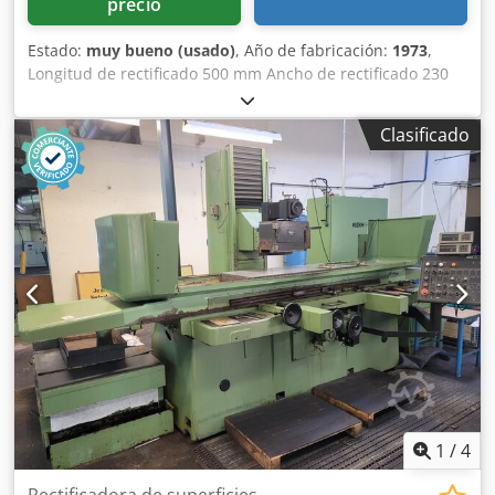
precio
Estado:
muy bueno (usado)
, Año de fabricación:
1973
,
Longitud de rectificado 500 mm Ancho de rectificado 230
mm Tamaño de la mesa 760 x 200 mm Entrega automática
Dcjdpfx Aswn Tdxedqok placa magnética sistema de
Clasificado
filtrado
1
/
4
Rectificadora de superficies