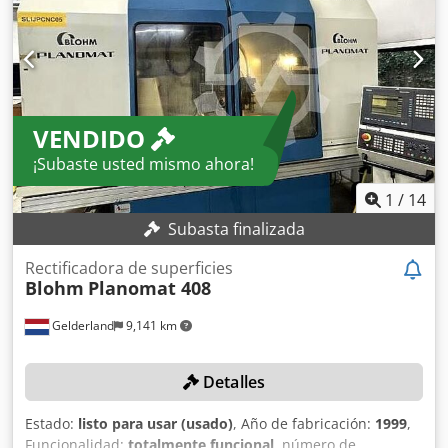
VENDIDO
¡Subaste usted mismo ahora!
1
/
14
Subasta finalizada
Rectificadora de superficies
Blohm
Planomat 408
Gelderland
9,141 km
Detalles
Estado:
listo para usar (usado)
, Año de fabricación:
1999
,
Funcionalidad:
totalmente funcional
, número de