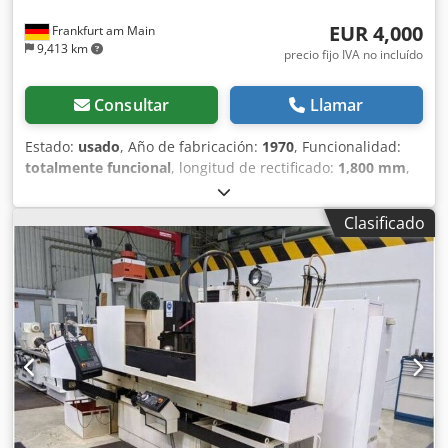
EUR 4,000
Frankfurt am Main
9,413 km
precio fijo IVA no incluído
Consultar
Llamar
Estado:
usado
, Año de fabricación:
1970
, Funcionalidad:
totalmente funcional
, longitud de rectificado:
1,800 mm
,
ancho de lijado:
400 mm
, longitud de la mesa:
1,350 mm
,
ancho de la mesa:
350 mm
, ¡¡¡VENTA EN LOCALIZACIÓN D-
Clasificado
74219 MÖCKMÜHL Rectificadora plana BLOHM HFS 12 Año
de fabricación: 1970 Longitud de rectificado: 1800 mm
Ancho de rectificado: 400 mm Djdjzamf Ejpfx Adqsck
Tamaño del plato magnético: 1.350x350 mm Accesorios:
Sistema de refrigeración (KSS-ANLAGE) Diversas muelas
abrasivas La máquina está en funcionamiento y puede
inspeccionarse bajo tensión en cualquier momento.