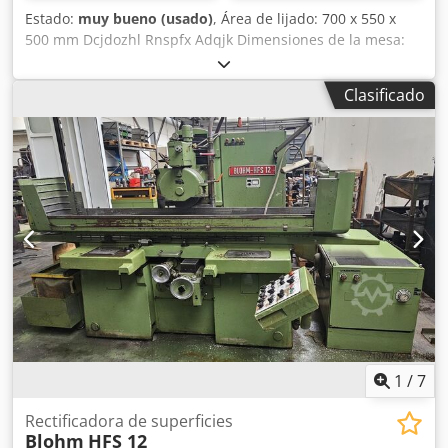
Estado:
muy bueno (usado)
, Área de lijado: 700 x 550 x
500 mm Dcjdozhl Rnspfx Adqjk Dimensiones de la mesa:
1320 x 500 mm Plato magnético: 700 x 500 mm
Dimensiones del disco de lijado: diámetro x anchura x
Clasificado
orificio: 400 x 80 x 127 mm Velocidad de rotación del disco
de lijado: 1400 / 2800 rpm Diversos accesorios MARCELS
MASCHINEN AG
1
/
7
Rectificadora de superficies
Blohm
HFS 12