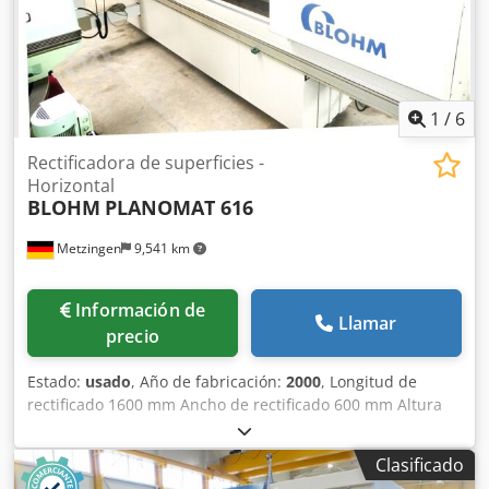
1
/
6
Rectificadora de superficies -
Horizontal
BLOHM
PLANOMAT 616
Metzingen
9,541 km
Información de
Llamar
precio
Estado:
usado
, Año de fabricación:
2000
, Longitud de
rectificado 1600 mm Ancho de rectificado 600 mm Altura
de la pieza de trabajo 500 mm Requerimiento total de
potencia 50 kW OFERTA Podemos ofrecerle información sin
Clasificado
compromiso de stock, errores y ventas previas. reservado,