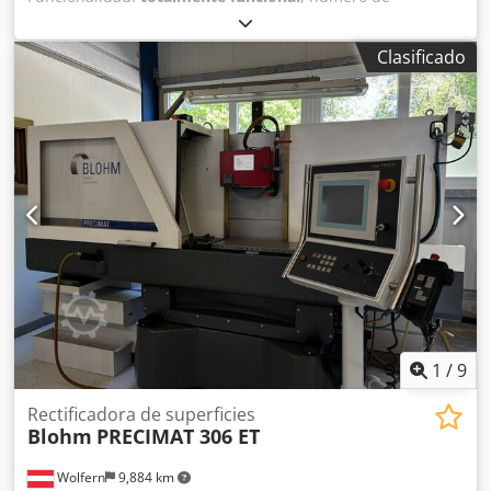
máquina/vehículo:
14556
, diámetro de disco rectificador:
400 mm
, recorrido eje X:
900 mm
, recorrido del eje Y:
550
Clasificado
mm
, recorrido del eje Z:
360 mm
, velocidad del husillo de
rectificado:
3,400 rpm
, DETALLES TÉCNICOS Recorrido eje
X: 900 mm Recorrido eje Y: 550 mm Recorrido eje Z: 360
mm Ancho de la mesa: 790 mm Profundidad de la mesa:
380 mm Dcjdpfxsyuamxs Adqsk Diámetro máx. de la
muela: 400 mm Velocidad máx. del husillo: 3.400 rpm
EQUIPAMIENTO Marcado CE Documentación
1
/
9
Rectificadora de superficies
Blohm
PRECIMAT 306 ET
Wolfern
9,884 km