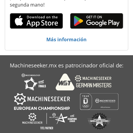
Plan
segunda mano!
Planta De Fabricación
Posmill C 1050
Rehm Rd 280
Más información
Rehm Rp 462
Schechtl Hbm 310
Machineseeker.mx es patrocinador oficial de:
Weinig Profimat 22