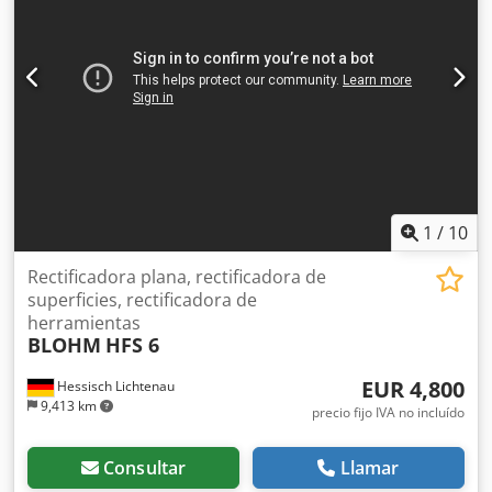
1
/
10
Rectificadora plana, rectificadora de
superficies, rectificadora de
herramientas
BLOHM
HFS 6
EUR 4,800
Hessisch Lichtenau
9,413 km
precio fijo IVA no incluído
Consultar
Llamar