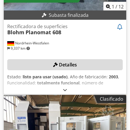
1
/
12
Subasta finalizada
Rectificadora de superficies
Blohm
Planomat 608
Nordrhein-Westfalen
9,337 km
Detalles
Estado:
listo para usar (usado)
, Año de fabricación:
2003
,
Funcionalidad:
totalmente funcional
, número de
máquina/vehículo:
15135
, longitud de rectificado:
800 mm
,
ancho de lijado:
600 mm
, altura de rectificado:
500 mm
,
Clasificado
diámetro de disco rectificador:
400 mm
, tipo de control:
Control NC
, DETALLES TÉCNICOS Dedpfxexl Sifo Adqeck
Control: NC Ergomatic Longitud de rectificado: 800 mm
Ancho de rectificado: 600 mm Altura de rectificado: 500
mm Diámetro de la muela: 400 mm EQUIPAMIENTO Placa