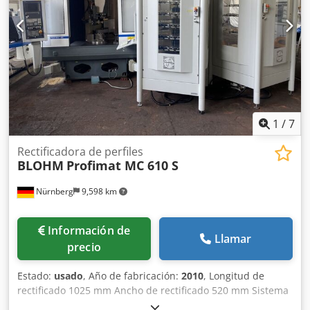
de sujeción electromagnética Sistema de limpieza de
refrigerante
1
/
7
Rectificadora de perfiles
BLOHM
Profimat MC 610 S
Nürnberg
9,598 km
Información de
Llamar
precio
Estado:
usado
, Año de fabricación:
2010
, Longitud de
rectificado 1025 mm Ancho de rectificado 520 mm Sistema
de control SINUMERIK 840 D Portaherramientas HSK-A 63