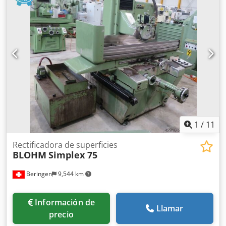
1030/870/H1510 mm -Peso total: 403 kg
1
/
11
Rectificadora de superficies
BLOHM
Simplex 75
Beringen
9,544 km
Información de
Llamar
precio