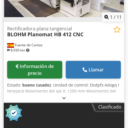
1
/
11
Rectificadora plana tangencial
BLOHM
Planomat HB 412 CNC
Fuente de Cantos
8,930 km
Información de
Llamar
precio
Estado:
bueno (usado)
, Unidad de control: Dsdpfx Adogq I
Nmjqeck Movimiento del eje X: 1200 mm Movimiento del
eje Y: 400 mm Longitud de la mesa de trabajo: 1200 mm
Ancho de la mesa de trabajo: 350 mm Conexión electrónica
Clasificado
principal: 380 V Requisito de potencia total: 24 kVA
Refrigeración interna: sí. Ancho: 4.500 mm Profundidad:
2000 mm Altura: 2200 mm Peso: 4.500 kilogramos