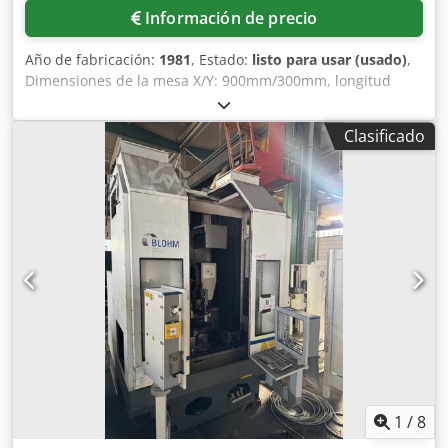
suministro central.
Información de precio
Año de fabricación:
1981
, Estado:
listo para usar (usado)
,
Dimensiones de la mesa X/Y: 900mm/300mm, longitud
máxima de rectificado: 900mm, anchura máxima de
rectificado: 350mm, distancia máxima entre el centro de la
Clasificado
mesa y el husillo: 575mm, carga máxima de la mesa:
670kg, movimiento longitudinal/transversal máximo de la
mesa: 859mm/300mm, velocidad del husillo de rectificado:
2800 rpm, diámetro exterior de la muela mín./máx.:
400mm/165mm, diámetro del orificio para 400mm:
127mm. Dimensiones de la máquina X/Y: aprox.
1100mm/1100mm, peso: aprox. 3100kg. Documentación
disponible. Es posible una inspección in situ. Dodpfx Adjx
Tul Ueqeck
1
/
8