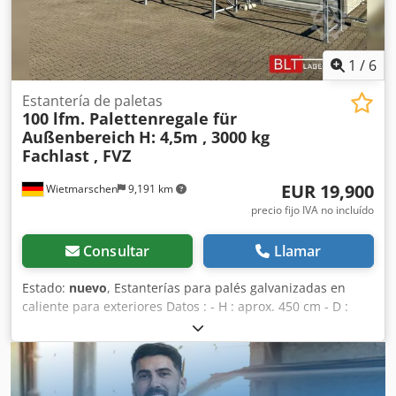
PLN Precio neto: 6.160 EUR (en función del cambio de 4,2
EUR) (Los precios pueden variar según fluctuaciones
importantes)
1
/
6
Estantería de paletas
100 lfm. Palettenregale für
Außenbereich
H: 4,5m , 3000 kg
Fachlast , FVZ
EUR 19,900
Wietmarschen
9,191 km
precio fijo IVA no incluído
Consultar
Llamar
Estado:
nuevo
, Estanterías para palés galvanizadas en
caliente para exteriores Datos : - H : aprox. 450 cm - D :
aprox. 110 cm - L : aprox. 100,16 metros lineales - Carga:
3000 kg de carga en estantería - Soporte galvanizado en
caliente - Travesaños 270 x 14 x 5 cm, T30 - Vigas
transversales galvanizadas en caliente - Nuevo BLT / PR45