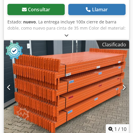
Consultar
Llamar
Estado:
nuevo
, La entrega incluye 100x cierre de barra
doble, como nuevo para cinta de 35 mm Color del material:
galvanizado sendzimir Longitud total: aprox. 83 mm
Anchura total: aprox. 54 mm Anchura interior: aprox. 35
Clasificado
mm Grosor del material: aprox. 4,00 mm Carga de rotura:
1,600 kg Peso | unidad: 0,090 kg Su persona de contacto
en nuestra empresa: Cjdpfx Aopuz I Sjgxjrf Sr: Andre
Evering Sr.: Mario Klöver Sr.: Falk Deutsch Información
general sobre el artículo: Este artículo se ofrece
únicamente para su recogida. Cualquier transporte o envío
adicional de este artículo envío de este artículo está
asociado a costes adicionales, que pueden solicitarse por
separado en función del lugar de entrega o del alcance de
la entrega.
1
/
10