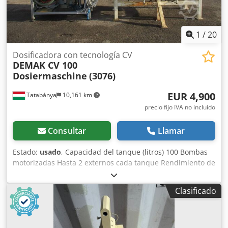
puede descartar con un galvanizado en caliente de alta
calidad. Si tiene alguna duda, póngase en contacto con
nosotros.
1
/
20
Dosificadora con tecnología CV
DEMAK CV 100
Dosiermaschine
(3076)
EUR 4,900
Tatabánya
10,161 km
precio fijo IVA no incluído
Consultar
Llamar
Estado:
usado
, Capacidad del tanque (litros) 100 Bombas
motorizadas Hasta 2 externos cada tanque Rendimiento de
dosificación Máx. 50 cc/seg. por bomba Soporte técnico
remoto Crjdevpfhyepfx Agxjf
Clasificado