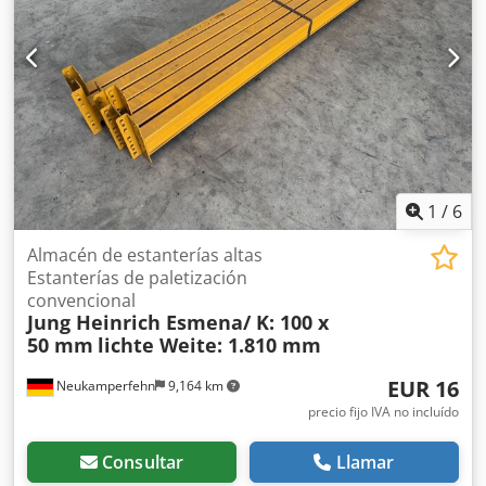
seguridad, usados Ejecución: totalmente galvanizados Para
asegurar los largueros contra el levantamiento accidental
Personas de contacto en nuestra empresa: Sr. Andre
Evering Sr. Mario Klöver Crodpfx Agsxzyi Sexjf Sr. Falk
Deutsch Información general sobre el artículo: Este
artículo solo se ofrece para recogida. Si se requiere
transporte o envío de este artículo, genera costes
adicionales que pueden consultarse con nosotros
dependiendo del destino y del alcance de la entrega.
1
/
6
Almacén de estanterías altas
Estanterías de paletización
convencional
Jung Heinrich Esmena/ K: 100 x
50 mm
lichte Weite: 1.810 mm
EUR 16
Neukamperfehn
9,164 km
precio fijo IVA no incluído
Consultar
Llamar