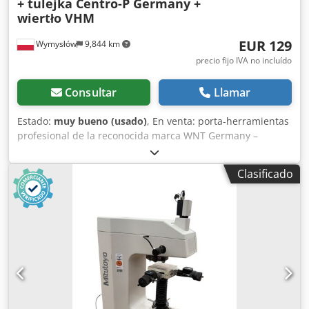
+ tulejka Centro-P Germany +
wiertło VHM
EUR 129
Wymysłów
9,844 km
precio fijo IVA no incluído
Consultar
Llamar
Estado:
muy bueno (usado)
, En venta: porta-herramientas
profesional de la reconocida marca WNT Germany –
modelo B40 ER16M A=100. El porta-herramientas está
equipado con un casquillo de precisión Centro-P Germany
Clasificado
HPC16MS-DI, que garantiza la máxima precisión y
estabilidad de sujeción de herramientas. El conjunto
incluye también una broca VHM, por lo que el kit está listo
para trabajar directamente en una máquina CNC. Estado
muy bueno, el porta-herramientas es funcional, sin
holguras, con signos normales de uso. Equipo de clase
premium – ideal para centros de mecanizado
profesionales donde la precisión y fiabilidad son
fundamentales. Codpfx Ajw Rr A Dogxjrf