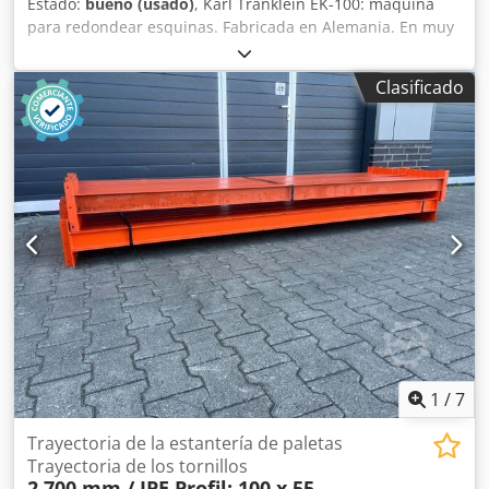
Estado:
bueno (usado)
, Karl Tranklein EK-100: máquina
para redondear esquinas. Fabricada en Alemania. En muy
buen estado. Se trata de una máquina profesional para
redondear esquinas, apta para la producción en serie. Su
Clasificado
robusta estructura de hierro fundido y su potente presión
garantizan un funcionamiento preciso. Cuchillas
reemplazables. Márgenes ajustables. Se incluye un juego
de cuchillas con un radio de 12 mm. Altura máxima de la
pila: 100 mm. Peso: 130 kg. Cjdpozdar Tsfx Agxsrf Ciclos
por minuto: 50 ciclos/min. Alimentación eléctrica: 400 V.
Los residuos se dirigen hacia el exterior de la máquina, a
través de unas canalizaciones. Este es el modelo que se
fabrica actualmente.
1
/
7
Trayectoria de la estantería de paletas
Trayectoria de los tornillos
2.700 mm / IPE Profil: 100 x 55