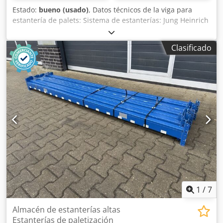
Estado:
bueno (usado)
, Datos técnicos de la viga para
estantería de palets: Sistema de estanterías: Jung Heinrich
Tipo: Esmena El suministro incluye: 01x viga para
estantería de palets, usada Color del material: RAL1007
Clasificado
amarillo Crjdoxb Ricjpfx Agxsf Perfil tubular: 100 x 50 mm
Tipo de viga: N100x50|SEG5 Conector: 5 ganchos Luz libre:
1.810 mm Sus personas de contacto en nuestra empresa:
Sr. Andre Evering Sr. Mario Klöver Sr. Falk Deutsch
Información general sobre el artículo: Este artículo solo
está disponible para recogida. Si se requiere transporte o
envío, esto conllevará costes adicionales, los cuales se
podrán consultar aparte según destino y volumen de
entrega. Consulte con nosotros para más detalles.
1
/
7
Almacén de estanterías altas
Estanterías de paletización