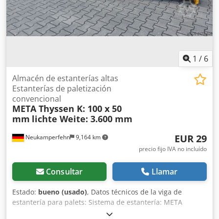
Cualquier transporte adicional solicitado o el envío de este
artículo está sujeto a costes adicionales, que se cobrarán
aparte. Se pueden solicitar en función del lugar de entrega
o del alcance del suministro.
1
/
6
Almacén de estanterías altas
Estanterías de paletización
convencional
META Thyssen K: 100 x 50
mm
lichte Weite: 3.600 mm
EUR 29
Neukamperfehn
9,164 km
precio fijo IVA no incluído
Consultar
Llamar
Estado:
bueno (usado)
, Datos técnicos de la viga de
estantería para palets: Sistema de estantería: META
Thyssen Incluido en la entrega: 01x viga de estantería para