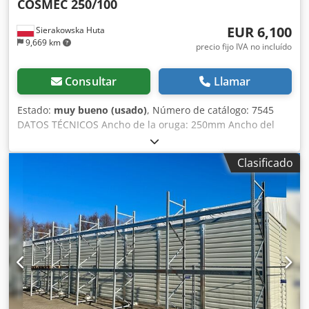
COSMEC 250/100
EUR 6,100
Sierakowska Huta
9,669 km
precio fijo IVA no incluído
Consultar
Llamar
Estado:
muy bueno (usado)
, Número de catálogo: 7545
DATOS TÉCNICOS Ancho de la oruga: 250mm Ancho del
eje: 220mm Diámetro máximo del disco: 300mm Diámetro
del orificio del disco: 60mm Altura de corte: 100mm Ancho
Clasificado
de la mesa: 650mm Longitud de la mesa: 1460mm – Parte
superior: 2 filas de trinquetes Eje de avance liso Eje con
sierras Eje liso de avance – Parte inferior: Guía Trinquetes
Oruga Credpfx Agjztad Tsxjf 2 velocidades de avance +
ajuste progresivo Lubricación centralizada Motor de
avance: 1,2kW Motor principal: 21kW Diámetro de la boca
de extracción: 180mm Dimensiones totales L/A/A:
1700x1450x1500mm Peso: aprox. 1800kg – Fabricación
italiana – Documentación técnica DTR – Máquina robusta –
Multisierra usada, en muy buen estado Precio neto: 25.900