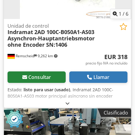
1
/
6
Unidad de control
Indramat
2AD 100C-B050A1-AS03
Asynchron-Hauptantriebsmotor
ohne Encoder SN:1406
EUR 318
Remscheid
9,262 km
precio fijo IVA no incluído
Consultar
Llamar
Estado:
listo para usar (usado)
, Indramat 2AD 100C-
B050A1-AS03 motor principal asíncrono sin encoder
SN:1406, usado, con leves signos de uso, 100% funcional,
alcance de la entrega según las fotos ATENCIÓN: ¡Solicite
Clasificado
los costes de embalaje y envío por separado! Crodsy Npd
Repfx Agxjf