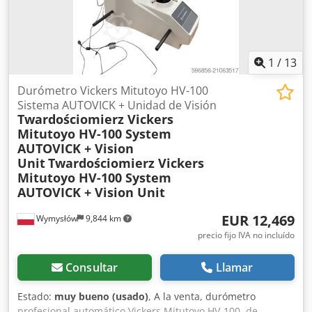
1
/
13
Durómetro Vickers Mitutoyo HV-100
Sistema AUTOVICK + Unidad de Visión
Twardościomierz Vickers
Mitutoyo HV-100 System
AUTOVICK + Vision
Unit
Twardościomierz Vickers
Mitutoyo HV-100 System
AUTOVICK + Vision Unit
EUR 12,469
Wymysłów
9,844 km
precio fijo IVA no incluído
Consultar
Llamar
Estado:
muy bueno (usado)
, A la venta, durómetro
profesional automático Vickers Mitutoyo HV-100, de