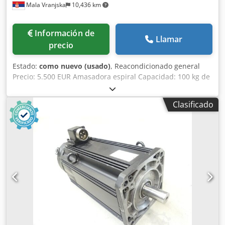
Mala Vranjska
10,436 km
Sistema automático AUTOVICK • Juego completo de pesos •
Accesorios y soportes originales • Cajas de transporte con
equipamiento • Documentación e instrucciones originales
Información de
de Mitutoyo • Peso 65 kg.
Llamar
precio
Estado:
como nuevo (usado)
, Reacondicionado general
Precio: 5.500 EUR Amasadora espiral Capacidad: 100 kg de
harina 160/180 kg de masa Diosna Volumen de la cuba:
260 litros Potencia eléctrica: 380V / 50Hz / 3N/PE Dos
Clasificado
temporizadores Dos velocidades Opción de retroceso
Media tapa con interruptor de seguridad Ruedas con freno
Codpox N Ed Tofx Agxsrf