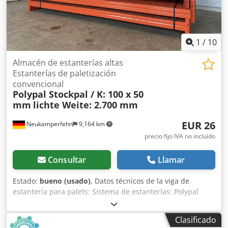
1
/
10
Almacén de estanterías altas
Estanterías de paletización
convencional
Polypal Stockpal / K: 100 x 50
mm
lichte Weite: 2.700 mm
EUR 26
Neukamperfehn
9,164 km
precio fijo IVA no incluído
Consultar
Llamar
Estado:
bueno (usado)
, Datos técnicos de la viga de
estantería para palets: Sistema de estanterías: Polypal
Tipo: Stockpal El suministro incluye: 01x Viga de estantería
para palets, usada Codpfx Ajxz Aphogxorf Color del
Clasificado
material: naranja Perfil: 100 x 50 mm Tipo: SKVBN