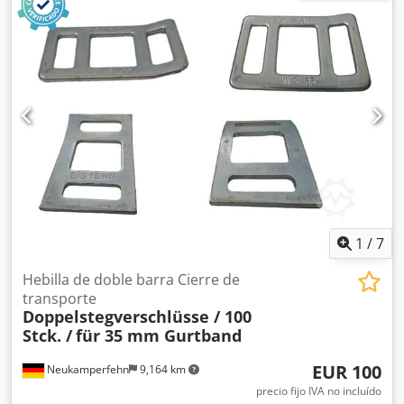
09850NP33 Anclaje: 3 HK (ganchos) Luz libre: 2.700 mm
Carga máxima por par de vigas: 1.600 kg (con carga
uniformemente distribuida) 02x Pasadores de seguridad,
usados Versión: completamente galvanizados Para
asegurar las vigas longitudinales Contra el levantamiento
accidental Personas de contacto en nuestra empresa: Sr.
Andre Evering Sr. Mario Klöver Sr. Falk Deutsch
Información general sobre el artículo: Este artículo solo se
ofrece para recogida en las instalaciones. El transporte o
envío tendrá costes adicionales, que pueden ser
consultados según la ubicación de entrega y el volumen
del pedido.
1
/
7
Hebilla de doble barra Cierre de
transporte
Doppelstegverschlüsse / 100
Stck. /
für 35 mm Gurtband
EUR 100
Neukamperfehn
9,164 km
precio fijo IVA no incluído