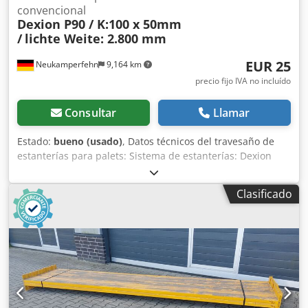
convencional
Dexion P90 / K:100 x 50mm
/
lichte Weite: 2.800 mm
EUR 25
Neukamperfehn
9,164 km
precio fijo IVA no incluído
Consultar
Llamar
Estado:
bueno (usado)
, Datos técnicos del travesaño de
estanterías para palets: Sistema de estanterías: Dexion
Tipo: P 90 El alcance de suministro incluye: 01x viga para
estantería de palets, usada Color del material: galvanizado
Clasificado
sendzimir Perfil de caja: 100 x 50 mm Tipo de armadura:
SLB 100|13 Cierre: 5 HK Ancho libre: 2.800 mm 02x
pasador de bloqueo, usado Acabado: galvanizado
sendzimir Para asegurar las vigas longitudinales Sus
personas de contacto en nuestra empresa: Señor: André
Evering Cjdpfewfmynjx Agxjrf Señor: Mario Klöver Señor:
Falk Deutsch Información general sobre el artículo: Este
artículo está disponible únicamente para recogida.