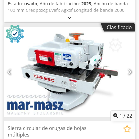
Estado:
usado
, Año de fabricación:
2025
, Ancho de banda
100 mm Credpoxcg Evefx Agxof Longitud de banda 2000
mm Velocidad de banda 15/30 m/seg Diámetro del tubo 20
- 76 mm Ángulo ajustable de 30° a 90° Tensión de
Clasificado
conexión 400 V Potencia total requerida 2,5 / 3,3 kW Peso
de la máquina aprox. 0,32 t Espacio necesario aprox. 1,2 x
0,75 x 1,4 m Máquina de exposición, sin usar. Lijadora de
banda con - banda abrasiva K 40 - con 8 rodillos de lijado
1
/
22
Sierra circular de orugas de hojas
múltiples