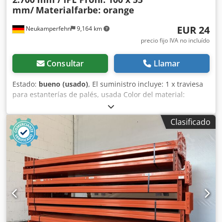
mm/
Materialfarbe: orange
EUR 24
Neukamperfehn
9,164 km
precio fijo IVA no incluído
Consultar
Llamar
Estado:
bueno (usado)
, El suministro incluye: 1 x traviesa
para estanterías de palés, usada Color del material:
naranja Perfil IPE: 100 x 55 mm Soportes: 3 orificios Luz
útil: aproximadamente 2.700 mm Por soporte, 3 orificios
Clasificado
Distancia entre orificios: aproximadamente 100 mm
Cjdjibzftopfx Agxerf Diámetro de los orificios:
aproximadamente 11 mm 1 x juego de material de fijación
que consta de: 6 x tornillos M10 6 x tuercas 6 x arandelas