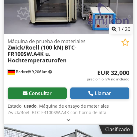
1
/
20
Máquina de prueba de materiales
Zwick/Roell (100 kN)
BTC-
FR100SW.A4K u.
Hochtemperaturofen
EUR 32,000
Borken
9,206 km
precio fijo IVA no incluído
Consultar
Llamar
Estado:
usado
, Máquina de ensayo de materiales
Zwick/Roell BTC-FR100SW.A4K con horno de alta
temperatura MAYTEC HTO-09/2 1200°C-SG y célula de
carga TC-LC100KN.G02 (100 kN). El software testXpert III 1.6
Clasificado
se utiliza como sistema de control y evaluación para las