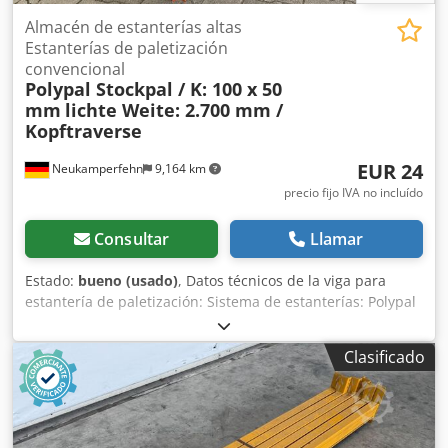
Almacén de estanterías altas
Estanterías de paletización
convencional
Polypal Stockpal / K: 100 x 50
mm
lichte Weite: 2.700 mm /
Kopftraverse
EUR 24
Neukamperfehn
9,164 km
precio fijo IVA no incluído
Consultar
Llamar
Estado:
bueno (usado)
, Datos técnicos de la viga para
estantería de paletización: Sistema de estanterías: Polypal
Tipo: Stockpal El suministro incluye: 01x Viga de estantería
para palets, usada Ejecución: travesa superior Color del
Clasificado
material: naranja Perfil de caja: 100 x 50 mm Tipo: SKVBN
09850NP22 Enganche: 2 HK (ganchos) Luz libre: 2.700 mm
Carga máxima por pareja de travesaños: 1.500 kg, con
carga uniformemente distribuida 02x Pasadores de