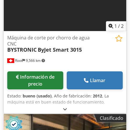
3000 x 1500 mm Tipo de láser: CO2 Longitud de onda: 10,6
µm 2x cabezal de corte 5" 1x cabezal de corte 7,5" Varios
toberas de cobre
1
/
2
Máquina de corte por chorro de agua
CNC
BYSTRONIC
ByJet Smart 3015
Root
9,566 km
Información de
Llamar
precio
Estado:
bueno (usado)
, Año de fabricación:
2012
, La
máquina está en buen estado de funcionamiento.
Cedpsylx Hrsfx Ag Doha
Clasificado