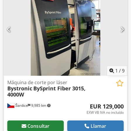
Recorrido del eje Y: 772 mm Recorrido del eje Z: 100 mm
Espesor del material (hierro): 15 mm Velocidades rápidas
X-Y-Z: 100 - 100 m/min Área de trabajo: 1.500 x 3.000 mm
Cedpfsy D Iklsx Ag Dsha DETALLES DE LA MÁQUINA Unidad
de control: BySOFT Fuente láser: Bylaser 2200 Potencia
láser: 2.200 W Peso: 13.500 kg Horas de funcionamiento:
15.000 h
1
/
9
Máquina de corte por láser
Bystronic
BySprint Fiber 3015,
4000W
EUR 129,000
Šardice
9,985 km
EXW VB IVA no incluído
Consultar
Llamar