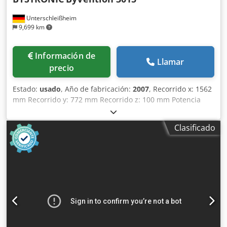
Unterschleißheim
9,699 km
Información de
Llamar
precio
Estado:
usado
, Año de fabricación:
2007
, Recorrido x: 1562
mm Recorrido y: 772 mm Recorrido z: 100 mm Potencia
láser en vatios: 2200 Velocidad de posicionamiento x 100 /
y 100 m/min. Área de trabajo 3000 x 1500 mm Protección
Clasificado
en la línea: 80 A Potencia conectada: 37 kVA Peso de la
máquina aprox. 13,5 t Dimensiones requeridas aprox. 13,5
x 2,2 x 5,60 m Láser CO2 ByLaser 2200M Extracción de
humos con refrigeración por agua WKL 300-F Csdjy R
Ecxspfx Ag Dsha Potencia láser: 2,2 kW (2200 W) Espesor
máx. de chapa (acero al carbono): 8 mm Espesor máx. de
chapa (acero inoxidable): 6 mm Espesor máx. de chapa
(acero resistente a ácidos): 6 mm Espesor máx. de chapa
(aluminio): 4 mm Dimensiones máximas de pieza (L x A):