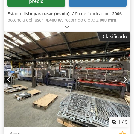
precio
Estado:
listo para usar (usado)
, Año de fabricación:
2006
,
potencia del láser:
4,400 W
, recorrido eje X:
3,000 mm
,
recorrido del eje Y:
1,500 mm
, número de ejes:
3
, Esta
máquina Bystronic BySpeed 3015 de 3 ejes se fabricó en
Clasificado
2006. Cuenta con un potente resonador de CO₂ de 4,4 kW y
admite chapas de un tamaño máximo de 3000 x 1500 mm.
La máquina incluye 20 posiciones de palé para un
funcionamiento eficiente. Si busca obtener capacidades de
corte por láser de alta calidad, considere la máquina de
corte por láser de CO₂ Bystronic BySpeed 3015 que
tenemos a la venta. Póngase en contacto con nosotros para
obtener más detalles. Codpezl D N Dofx Ag Deha
1
/
9
Láser