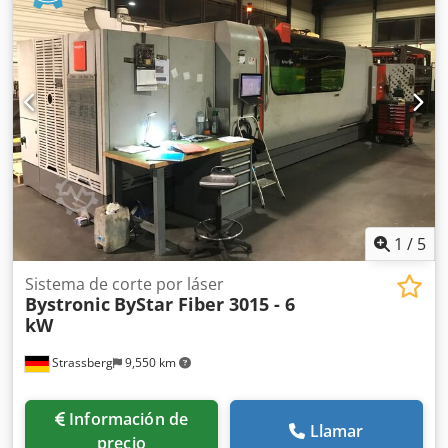
1
/
5
Sistema de corte por láser
Bystronic
ByStar Fiber 3015 - 6
kW
Strassberg
9,550 km
Información de
Llamar
precio