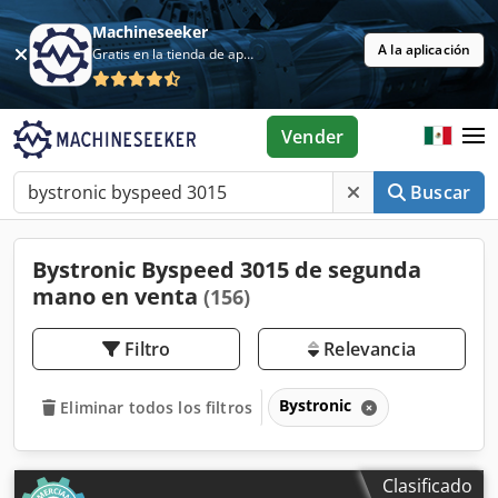
Machineseeker
A la aplicación
Gratis en la tienda de aplicaciones
Vender
Buscar
Bystronic Byspeed 3015 de segunda
mano en venta
(156)
Filtro
Relevancia
Bystronic
Eliminar todos los filtros
Clasificado