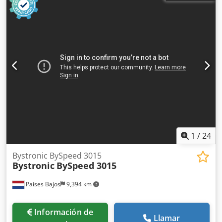
1
/
24
Bystronic BySpeed 3015
Bystronic
BySpeed 3015
Países Bajos
9,394 km
Información de
Llamar