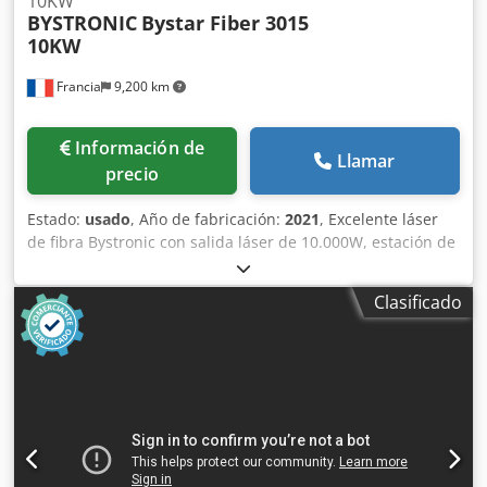
10KW
BYSTRONIC
Bystar Fiber 3015
10KW
Francia
9,200 km
Información de
Llamar
precio
Estado:
usado
, Año de fabricación:
2021
, Excelente láser
de fibra Bystronic con salida láser de 10.000W, estación de
carga automática y 2 torres de almacenamiento. Puede ser
inspeccionada en funcionamiento bajo cita previa.
Clasificado
Disponibilidad: 10/2026 Incluye: Cambio automático de
boquillas (64 boquillas) Csdpfx Asy T Nc Usg Doha Cámara
de detección Kerfscan Control de corte Centrado
automático del haz láser y la boquilla Ejes lineales
Especificaciones técnicas completas disponibles bajo
demanda. Dimensiones de trabajo: 3000 x 1500 mm
Potencia láser: 10.000W Automatización: ByTrans Modular
3015 Flex + Antil AWL9 2T (V1) Horas de corte: 6105h