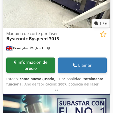
Nuevo turbo 2016 / turbina y cristalería Nueva bomba de
vacío instalada (2022) Entrega, instalación y formación
disponible
1
/
6
Máquina de corte por láser
Bystronic
Byspeed 3015
Birmingham
8,639 km
Información de
Llamar
precio
Estado:
como nuevo (usado)
, Funcionalidad:
totalmente
funcional
, Año de fabricación:
2007
, potencia del láser:
4,400 W
, Láser CNC Bystronic Byspeed 3015 usado muy
limpio de 4,4kw en venta Venta de láseres Bystronic 4.4kw
usados VIDEO ABAJO: Byspeed 3015 4.4kw - Sistema de
carga en el video no incluido Instalado nuevo/año 2007
Fabricante: Bystronic Bystronic Modelo: Byspeed 3015