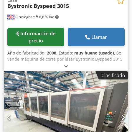
Bystronic
Byspeed 3015
Birmingham
8,639 km
Información de
Llamar
precio
Año de fabricación:
2008
, Estado:
muy bueno (usado)
, Se
vende máquina de corte por láser Bystronic Byspeed 3015
cnc usada, totalmente revisada y en buen estado Byspeed
3015 5.2kw - mantenida cada 6 meses con Bystronic bajo
Clasificado
contrato de servicio Instalado nuevo/año: 2008 Fabricante:
Bystronic Bystronic Csdpep Eb R Uofx Ag Djha Modelo:
Byspeed 3015 Tamaño de la hoja: 3metros x 1,5metros /
3000mm x 1500mm Potencia del láser: 5,2kw / 5200 vatios
Automatización con Bytrans 3015 para la carga y descarga
automática de pliegos "producción a la luz". Año: 2008
Estado: buen estado de funcionamiento Información más
reciente: Renovación completa en el resonador hace 18
meses llevada a cabo por Bystronic uk, que consiste en: