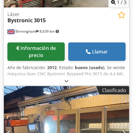
1
/
3
Láser
Bystronic
3015
Birmingham
8,639 km
Información de
Llamar
precio
Año de fabricación:
2012
, Estado:
bueno (usado)
, Se vende
máquina láser CNC Bystronic Byspeed Pro 3015 de 4,4 kW,
usada. Fabricante: Bystronic Modelo: BySpeed Pro 3015 4,4
kW Año: 2012 Fuente láser: Resonador CO2 HF Bylaser de
Clasificado
4,4 kW – a confirmar / 4400 vatios Chodpfegxqd Rex Ag Dea
Pocas horas de uso: Horas de funcionamiento: 6799 Horas
de corte: 3633 Control: Control táctil ByVision Totalmente
revisada por Bystronic UK.