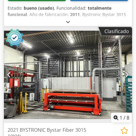
Estado:
bueno (usado)
, Funcionalidad:
totalmente
funcional
, Año de fabricación:
2011
, Bystronic Bystar 3015
láser de cama plana CO² + Bytrans Cross 3015
(automatización de chapa) Medio láser: CO2
Clasificado
Chedpfxjyztche Ag Dea Diámetro del haz: 20 mm Potencia
del láser: 4,4 kW Dimensiones de la máquina (L/A/H):
9500/6500/3500 (con extracción Doldson) Longitud y ancho
de la mesa: 3000/1500 mm Área de corte -x/-y: 3000/1500
mm Espesor chapa acero: 25 mm Espesor chapa
inoxidable: 20 mm Espesor chapa aluminio: 12 mm Horas
de funcionamiento máquina: 106.367 h Horas de
funcionamiento láser (módulo de excitación): 73.725 h
Horas de haz encendido: 50.873 h Incluye: Sistema de
extracción Depro 6-SPRK Resonador Bylaser 4400 Unidad
enfriadora WKL 430 Venta intermedia, modificaciones y
errores reservados!
1
/
8
2021 BYSTRONIC Bystar Fiber 3015