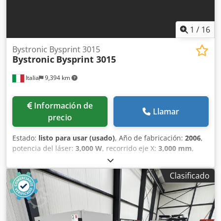
1
/
16
Bystronic Bysprint 3015
Bystronic
Bysprint 3015
Italia
9,394 km
Información de
Llamar
precio
Estado:
listo para usar (usado)
, Año de fabricación:
2006
,
potencia del láser:
3,000 W
, recorrido eje X:
3,000 mm
,
recorrido del eje Y:
1,500 mm
, número de ejes:
3
, Esta
máquina de corte por láser de CO₂ Bystronic Bysprint 3015
Clasificado
de 3 ejes se fabricó en 2006. Cuenta con un área de
trabajo de 3.000 × 1.500 mm e incluye un cambiador
automático de mesa y dos cabezales de corte. La máquina
tiene una capacidad máxima de corte de 12 mm para
acero inoxidable y de 20 mm para acero dulce. Si busca