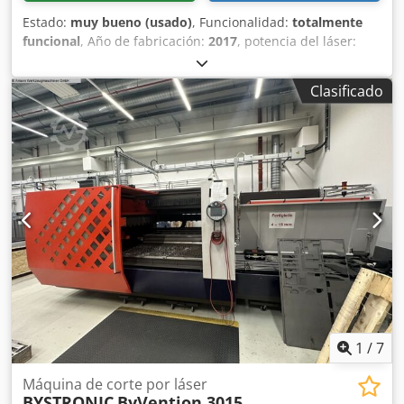
Estado:
muy bueno (usado)
, Funcionalidad:
totalmente
funcional
, Año de fabricación:
2017
, potencia del láser:
4,000 W
, espesor chapa acero (máx.):
20 mm
, espesor de
chapa de aluminio (máx.):
15 mm
, espesor de chapa latón
Clasificado
(máx.):
8 mm
, longitud total:
3,000 mm
, rango de trabajo:
1,500 mm
, Equipamiento:
barrera fotoeléctrica de
seguridad
, Bystronic BySprint Fiber 3015, 4000W
Chedpfxoup Tfcj Ag Dja Área máxima de corte: Eje X: 3048
mm, Eje Y: 1524 mm, Eje Z: 70 mmTamaño nominal de la
chapa: 1500 x 3000Materiales y espesores máximos de los
materiales a cortar: Acero 20 mm, Acero inoxidable 15 mm,
Aluminio 15 mm, Latón y cobre 8 mm.Precisión de corte:
0,1 mmPrecisión de corte: 0,05 mmPeso máximo de la
pieza: 890 kg
1
/
7
Máquina de corte por láser
BYSTRONIC
ByVention 3015