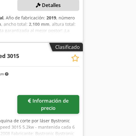
Detalles
al
, Año de fabricación:
2019
, número
m
, ancho total:
2,100 mm
, altura total:
ta garantizada al mejor postor! ¡La
morf DATOS TÉCNICOS Área de carga de
 (L x A x H): 5.300 x 2.100 x 2.300
Clasificado
ed 3015
 km
Información de
precio
quina de corte por láser Bystronic
speed 3015 5.2kw - mantenida cada 6
 2008 Fabricante: Bystronic Bystronic