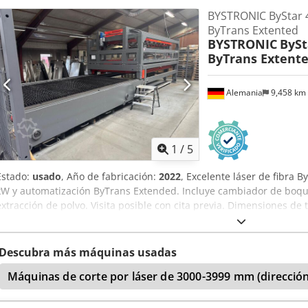
actualmente está en servicio. No se conocen defectos. Alcance del s
BYSTRONIC ByStar 
Crodpfxszhmh Io Acmjf Sistema de carga ByTrans para la carga y 
ByTrans Extented
manual de instrucciones disponibles Pequeña cantidad de piezas de
BYSTRONIC
BySt
Ubicación: ASCO Anlagenbau Visita: Posible, previa cita Carga: Posib
ByTrans Extent
Alemania
9,458 km
1
/
5
Estado:
usado
, Año de fabricación:
2022
, Excelente láser de fibra 
kW y automatización ByTrans Extended. Incluye cambiador de boquil
extracción de polvo. Visita posible con cita previa. Dimensiones de
láser: 15000W Automatización: ByTrans Extended Horas de funcion
Cjdpfx Acsy Erfvemjrf
Descubra más máquinas usadas
Máquinas de corte por láser de 3000-3999 mm (dirección