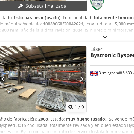
Subasta finalizada
Estado:
listo para usar (usado)
, Funcionalidad:
totalmente funcion
de máquina/vehículo:
10089060/30042621
, longitud total:
5,300 m
2,300 mm
, año de la última revisión:
2024
, ¡Sin precio mínimo! ¡Ven
máquina fue revisada por última vez en 2024! Cjdpfx Acey Nkzqo
material: 4.000 mm x 2.000 mm DETALLES DE LA MÁQUINA Dimensiones
Láser
mm EQUIPAMIENTO Historial de servicio e inspección desde 2019
Bystronic
Byspe
Birmingham
8,639
1
/
9
Año de fabricación:
2008
, Estado:
muy bueno (usado)
, Se vende má
Byspeed 3015 cnc usada, totalmente revisada y en buen estado By
meses con Bystronic bajo contrato de servicio Instalado nuevo/año: