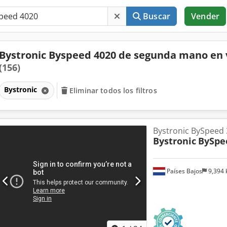
Buscar
Vender
Bystronic Byspeed 4020 de segunda mano en
(156)
Bystronic
Eliminar todos los filtros
Bystronic BySpeed
Bystronic
BySpe
Países Bajos
9,394