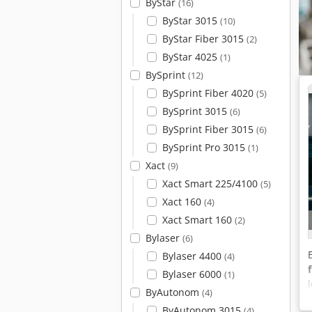
ByStar
(16)
ByStar 3015
(10)
ByStar Fiber 3015
(2)
ByStar 4025
(1)
BySprint
(12)
BySprint Fiber 4020
(5)
BySprint 3015
(6)
BySprint Fiber 3015
(6)
BySprint Pro 3015
(1)
Xact
(9)
Xact Smart 225/4100
(5)
Xact 160
(4)
Xact Smart 160
(2)
Bylaser
(6)
Bylaser 4400
(4)
Bylaser 6000
(1)
ByAutonom
(4)
ByAutonom 3015
(4)