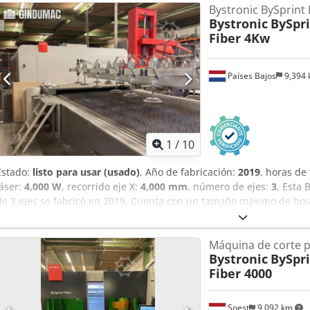
Bystronic BySprint 
Bystronic
BySpri
Fiber 4Kw
Países Bajos
9,394
1
/
10
Estado:
listo para usar (usado)
, Año de fabricación:
2019
, horas de
láser:
4,000 W
, recorrido eje X:
4,000 mm
, número de ejes:
3
, Esta 
de 3 ejes se fabricó en 2019. Cuenta con un tamaño máximo de ho
láser de 4000 vatios. Si está buscando obtener capacidades de corte 
considere la máquina Bystronic BySprint Fiber 4020 Fiber 4Kw que 
Máquina de corte p
nosotros para más detalles. • La máquina tiene un nuevo cabezal de
Bystronic
BySpri
Acmef • Tamaño máx. de hoja: 4000 x 2000 mm Equipamiento adicion
Fiber 4000
Soest
9,092 km