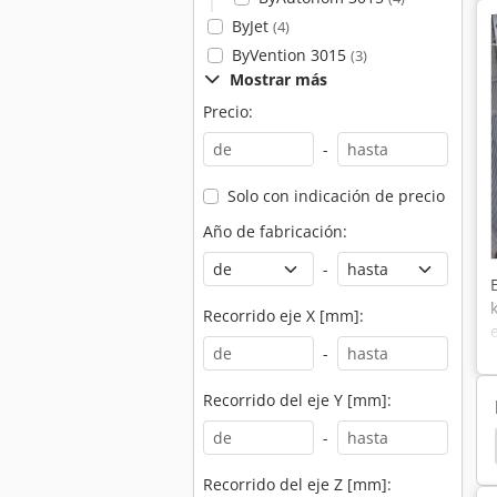
ByJet
(4)
ByVention 3015
(3)
Mostrar más
Precio:
-
Solo con indicación de precio
Año de fabricación:
-
Recorrido eje X [mm]:
-
Recorrido del eje Y [mm]:
-
ora
Prensas Plegadoras
Plegadora Hidraulica
Recorrido del eje Z [mm]: