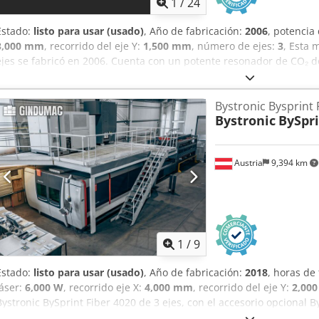
1
/
24
Estado:
listo para usar (usado)
, Año de fabricación:
2006
, potencia 
3,000 mm
, recorrido del eje Y:
1,500 mm
, número de ejes:
3
, Esta 
ejes se fabricó en 2006. Cuenta con un potente resonador de CO₂ 
tamaño máximo de 3000 x 1500 mm. La máquina incluye 20 posicio
eficiente. Si busca obtener capacidades de corte por láser de alta 
Bystronic Bysprint 
por láser de CO₂ Bystronic BySpeed 3015 que tenemos a la venta. 
Bystronic
BySpri
obtener más detalles. Crjdpfxjzl D N Ds Acmjf
Austria
9,394 km
1
/
9
Estado:
listo para usar (usado)
, Año de fabricación:
2018
, horas de
láser:
6,000 W
, recorrido eje X:
4,000 mm
, recorrido del eje Y:
2,00
Bystronic BySprint Fiber 4020 de 3 ejes, con el accesorio opcional 
2018. Cuenta con un potente láser de fibra de 6 kW y un área de t