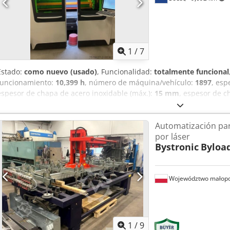
1
/
7
Estado:
como nuevo (usado)
, Funcionalidad:
totalmente funcional
funcionamiento:
10,399 h
, número de máquina/vehículo:
1897
, esp
espesor de chapa de acero inoxidable (máx.):
15 mm
, espesor de c
longitud de la mesa:
4,000 mm
, ancho de la mesa:
2,000 mm
, año 
Bystronic BySprint Fiber 4020 4kW de 3 ejes fue fabricada en 201
Automatización pa
chapa de 4000 x 2000 mm y un potente láser de 4000 vatios. Si bus
por láser
fibra de alta calidad, considere la máquina Bystronic BySprint Fib
Bystronic
Byloa
información. • La máquina dispone de una nueva cabeza de corte (
4000 x 2000 mm Equipamiento adicional • ByLoader (incluido) Crsdpf
Województwo małopo
1
/
9