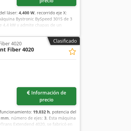
precio
del láser:
4,400 W
, recorrido eje X:
máquina Bystronic BySpeed 3015 de 3
de 4,4 kW y admite chapas de un
nes de palé para un funcionamiento
calidad, considere la máquina de corte
Clasificado
Fiber 4020
Póngase en contacto con nosotros para
nt Fiber 4020
Información de
precio
 funcionamiento:
19,032 h
, potencia del
0 mm
, número de ejes:
3
, Esta máquina
ByTrans Extendend 4020, se fabricó en
rabajo de 4.000 × 2.000 mm. La máquina