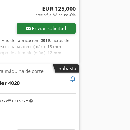
EUR 125,000
precio fijo IVA no incluído
Enviar solicitud
, Año de fabricación:
2019
, horas de
esor chapa acero (máx.):
15 mm
,
hapa de aluminio (máx.):
12 mm
,
de la última revisión:
2025
, Esta
9. Dispone de un tamaño máximo de
Subasta
ra máquina de corte
ca capacidades de corte por láser de
er 4020 4kW. Contáctenos para más
der 4020
abril 2026) • Tamaño máximo de chapa:
x Ajy I Strjcmef
lskie
10,169 km