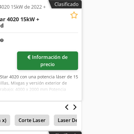
uministro El suministro incluye:
Clasificado
4020 15kW de 2022 +
descarga automática Documentación y
 desgaste Ubicación y visita
ar 4020 15kW +
le Disponibilidad: Previa cita
ed
Información de
precio
ByStar 4020 con una potencia láser de 15
las, Mixgas y versión exterior de
 trabajo: 4000 x 2000 mm Potencia
amiento: 5734h Horas de corte: 1570h
 x)
Corte Laser
Laser De Corte
Corte Del La