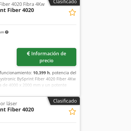
Clasificado
Fiber 4020 Fibra 4Kw
nt Fiber 4020
 km
Información de
precio
 funcionamiento:
10,399 h
, potencia del
Bystronic BySprint Fiber 4020 Fiber 4Kw
ja de 4000 x 2000 mm y un potente
por láser de fibra de alta calidad,
tenemos a la venta. Contacte con
Clasificado
or láser
 corte (ca abril 2026) Credpsy A Inhsfx
nt Fiber 4020
al • ByLoader (incluido)