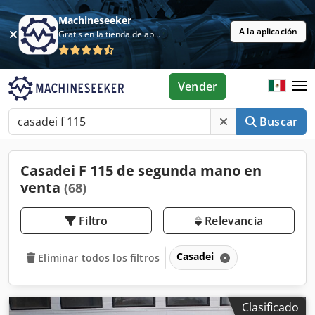
Machineseeker
A la aplicación
Gratis en la tienda de aplicaciones
Vender
Buscar
Casadei F 115 de segunda mano en
venta
(68)
Filtro
Relevancia
Casadei
Eliminar todos los filtros
Clasificado