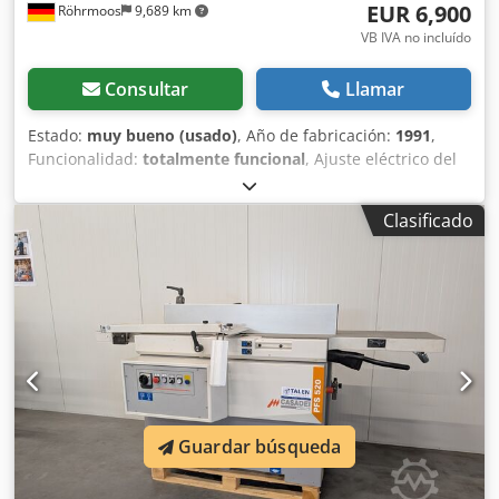
EUR 6,900
Röhrmoos
9,689 km
VB IVA no incluído
Consultar
Llamar
Estado:
muy bueno (usado)
, Año de fabricación:
1991
,
Funcionalidad:
totalmente funcional
, Ajuste eléctrico del
espesor con ajuste fino. Potencia del motor: 4 kW. Ancho
de cepillado: 510 mm. Longitud total de la mesa de
Clasificado
cepillado: 2200 mm. Eje de cepillado de 4 cuchillas.
Velocidad del eje: 4700 rpm. Altura de cepillado: 3 - 230
mm. Velocidades de avance: 8 + 14 m/min. Dedpfxozhuz
Ao Al Rjkr Peso: aproximadamente 750 kg.
Guardar búsqueda