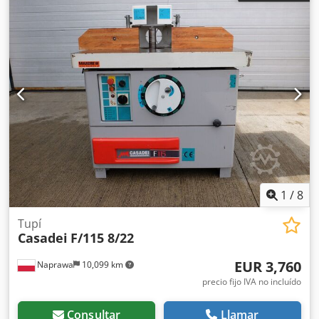
1
/
8
Tupí
Casadei
F/115 8/22
EUR 3,760
Naprawa
10,099 km
precio fijo IVA no incluído
Consultar
Llamar