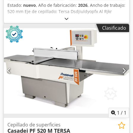
Estado:
nuevo
, Año de fabricación:
2026
, Ancho de trabajo:
520 mm Eje de cepillado: Tersa Dsdjiuldyopfx Al Rjkr
Número de cuchillas: 4 Longitud de la mesa de ajuste:
2300 mm Ángulo ajustable del tope de ajuste: sí Elevación
Clasificado
de la mesa de ajuste: neumática Espesor máximo de paso
en la cepilladora de desbaste: 250 mm Ajuste de altura de
la mesa de desbaste: eléctrico Indicador del grosor de
cepillado: digital Velocidad de avance: 5/8/12/18 m/min
Rodillo de alimentación: acero Rodillo de extracción: goma
Barra de presión: articulada Rodillos de la mesa: no
Potencia del motor: 7 kW Freno del motor: sí, automático
Conexión para aspiración: 160 mm Longitud de la
máquina: 2300 mm Ancho de la máquina: 1100 mm Peso:
980
1
/
1
Cepillado de superficies
Casadei
PF 520 M TERSA