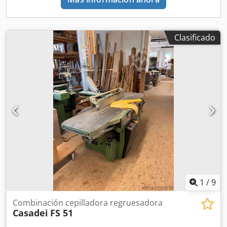
recomendada para la instalación de la máquina. Altura
mínima de trabajo: 3,5 mm Altura máxima de trabajo: 250
mm Arranque de viruta máx.: 8 mm Tensión de conexión:
400 V Fases: 3 Ph Tipo de corriente: AC Frecuencia de red:
Clasificado
50 Hz Tipo: TERSA Diámetro: 120 mm Número de cuchillas:
4 uds Velocidad: 5000 rpm Ancho máximo de cepillado:
520 mm Velocidad de avance: 5/8/12/18 m/min
Disponibilidad: inmediata Ubicación en almacén: Solingen
1
/
9
Combinación cepilladora regruesadora
Casadei
FS 51