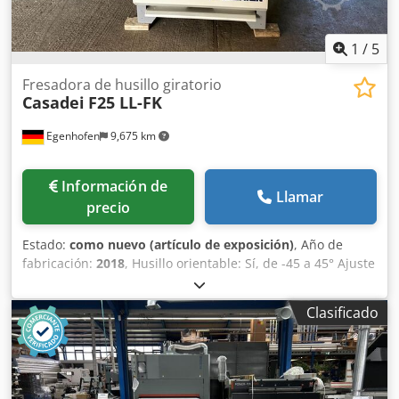
1
/
5
Fresadora de husillo giratorio
Casadei
F25 LL-FK
Egenhofen
9,675 km
Información de
Llamar
precio
Estado:
como nuevo (artículo de exposición)
, Año de
fabricación:
2018
, Husillo orientable: Sí, de -45 a 45° Ajuste
de altura: rueda manual Ajuste de orientación: rueda
manual Ajuste del tope: manual Indicador de altura:
Clasificado
contador mecánico Indicador del ángulo de orientación:
contador mecánico Indicador del tope de fresado:
contador mecánico Dksdpfogyzzmjx Al Rsr Diámetro del
husillo: 30 mm Velocidades de giro: 3000, 4500, 6000, 8000,
10000 RPM Potencia absorbida: 7 kW Freno del motor: Sí,