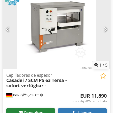
Diámetro del husillo: Velocidades de giro: ajustables de
forma continua de 900 a 12 000 min⁻¹ Potencia absorbida:
7,5 kW Freno del motor: sí, automático Conexión para la
extracción de polvo: 3 x 100 mm, 1 x 120 mm Longitud de
la máquina: 2540 mm Ancho de la máquina: 1195 mm
Peso: 950 kg
1
/
5
Cepilladoras de espesor
Casadei / SCM
PS 63 Tersa -
sofort verfügbar -
EUR 11,890
Bitburg
9,289 km
precio fijo IVA no incluído
Consultar
Llamar