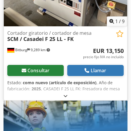
1
/
9
Cortador giratorio / cortador de mesa
SCM / Casadei
F 25 LL - FK
EUR 13,150
Bitburg
9,289 km
precio fijo IVA no incluído
Consultar
Llamar
Estado:
como nuevo (artículo de exposición)
, Año de
fabricación:
2025
, CASADEI F 25 LL FK: Fresadora de mesa
con husillo de fresado oscilante y extensiones de mesa
Fresadora de mesa con husillo de fresado oscilante de -45°
a +45° Estructura estable de acero fundido Grupo de
fresado dinámicamente equilibrado, anclado a la mesa de
trabajo Construcción especialmente robusta
Funcionamiento suave gracias a componentes de precisión