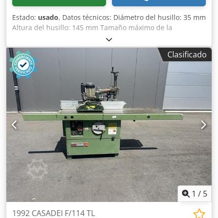
Estado:
usado
, Datos técnicos: Diámetro del husillo: 35 mm
Altura del husillo: 145 mm Tamaño máximo de la
herramienta: 220 mm Velocidades:
2900/4400/6000/8000/10000 rpm Ajuste manual de la
Clasificado
altura del husillo Bloqueo del husillo Dimensiones de la
mesa de trabajo: 300x1100 mm Brazos del carro guía
ajustables Potencia del motor: 5,5 kW Alimentación: 380 V
Fabricante: Casadei Dimensiones totales: Longitud: 1170
mm Anchura: 800 mm Altura: 1230 mm Dkjdjh Dzxzjpfx Al
Rsr
1
/
5
1992 CASADEI F/114 TL