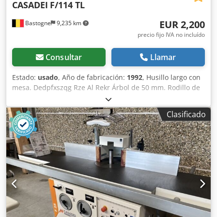
CASADEI
F/114 TL
EUR 2,200
Bastogne
9,235 km
precio fijo IVA no incluído
Consultar
Llamar
Estado:
usado
, Año de fabricación:
1992
, Husillo largo con
mesa. Dedpfxszqg Rze Al Rekr Árbol de 50 mm. Rodillo de
entrenamiento, 3 unidades. Pieza de sujeción del actuador
de transmisión que necesita reparación. Se vende en las
Clasificado
condiciones en que se encuentra.