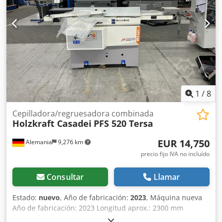
automático Conexión para la extracción de polvo: 1 x 120
mm, 2 x 80 mm Longitud de la máquina: 2500 mm Ancho
de la máquina: 1250 mm Peso: 510 kg
1
/
8
Cepilladora/regruesadora combinada
Holzkraft Casadei
PFS 520 Tersa
EUR 14,750
Alemania
9,276 km
precio fijo IVA no incluído
Consultar
Llamar
Estado:
nuevo
, Año de fabricación:
2023
, Máquina nueva
Año de fabricación: 2023 Longitud aprox.: 2300 mm
Ancho/profundidad aprox.: 1100 mm Peso aprox.: 980 kg