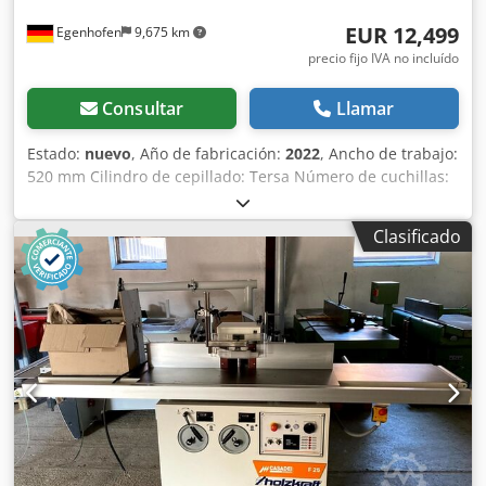
EUR 12,499
Egenhofen
9,675 km
precio fijo IVA no incluído
Consultar
Llamar
Estado:
nuevo
, Año de fabricación:
2022
, Ancho de trabajo:
520 mm Cilindro de cepillado: Tersa Número de cuchillas:
4 Longitud de la mesa de regrueso: 3000 mm Dodpfjiqg
Nwox Al Rjkr Ajuste de la mesa de regrueso: motorizado
Clasificado
Indicador de extracción de virutas: digital Ángulo ajustable
del tope de regrueso: sí Potencia del motor: 7 kW Conexión
para sistema de extracción: 120 mm Longitud de la
máquina: 3005 mm Ancho de la máquina: 1460 mm Peso:
870 kg