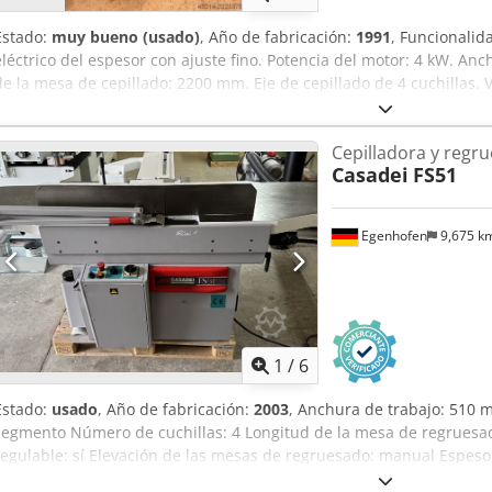
Estado:
muy bueno (usado)
, Año de fabricación:
1991
, Funcionalid
eléctrico del espesor con ajuste fino. Potencia del motor: 4 kW. Anc
de la mesa de cepillado: 2200 mm. Eje de cepillado de 4 cuchillas. 
cepillado: 3 - 230 mm. Velocidades de avance: 8 + 14 m/min. Peso
Aspfx Af Aoha
Cepilladora y regr
Casadei
FS51
Egenhofen
9,675 k
1
/
6
Estado:
usado
, Año de fabricación:
2003
, Anchura de trabajo: 510 m
segmento Número de cuchillas: 4 Longitud de la mesa de regruesa
regulable: sí Elevación de las mesas de regruesado: manual Espeso
regrueso: 230 mm Ajuste de altura de la mesa de grueso: eléctrico I