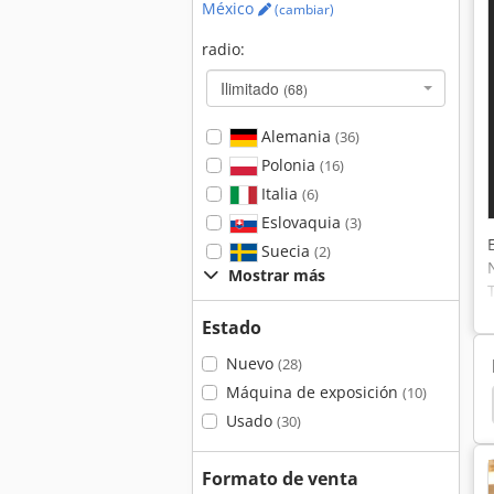
México
(cambiar)
radio:
Ilimitado
(68)
Alemania
(36)
Polonia
(16)
Italia
(6)
Eslovaquia
(3)
Suecia
(2)
Mostrar más
Estado
Nuevo
(28)
Máquina de exposición
(10)
 De Espesor
Cepilladoras De Espesor
Casadei
Usado
(30)
Formato de venta