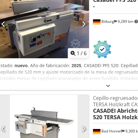
-
Bitburg
9,289 km
1
/
6
Estado:
nuevo
, Año de fabricación:
2025
, CASADEI PFS 520: Cepill
cepillado de 520 mm y ajuste motorizado de la mesa de regruesado
Grandes mesas de cepillado acanaladas de acero fundido, tratadas
deformaciones Funcionamiento suave gracias al elevado peso propi
velocidades de avance Carrera motorizada de la mesa de regruesado
Cepillo-regruesado
digital Zapatas de presión articuladas en la entrada Eje de cuchilla
TERSA Holzkraft C
precisión Rodillo de alimentación de acero con dientes helicoidale
CASADEI
Abricht
especialmente uniforme y suave Rodillo de extracción con recubri
520 TERSA Holzk
inclinable, con lectura frontal de 90° a 45° De serie con tope auxilia
de cuchillas Tersa Cambio de cuchillas en segundos Al arrancar la 
automáticamente las cuchillas: autoajuste El saliente de las cuchil
Bad Honnef
9,300 
necesidad de ajustes ni tornillos La mesa de cepillado se ajusta 