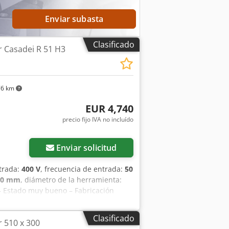
transporte con la flota de MDD,
o financiero en forma de leasing o
Enviar subasta
Clasificado
r Casadei R 51 H3
76 km
EUR 4,740
precio fijo IVA no incluído
Enviar solicitud
ntrada:
400 V
, frecuencia de entrada:
50
10 mm
, diámetro de la herramienta:
 – Estado muy bueno – Fabricación
CTERÍSTICAS TÉCNICAS: – Ancho de
or: 4 kW – Número de cuchillas: 4
Clasificado
r 510 x 300
 mesa – Ajuste eléctrico de la altura –