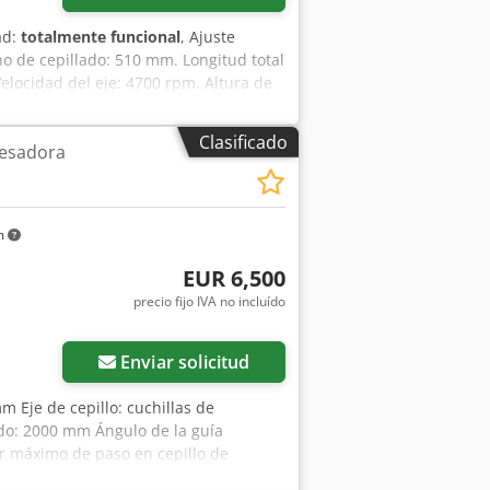
ad:
totalmente funcional
, Ajuste
ho de cepillado: 510 mm. Longitud total
Velocidad del eje: 4700 rpm. Altura de
: aproximadamente 750 kg. Cedjzhuz
Clasificado
uesadora
m
EUR 6,500
precio fijo IVA no incluído
Enviar solicitud
m Eje de cepillo: cuchillas de
do: 2000 mm Ángulo de la guía
r máximo de paso en cepillo de
ndicación del espesor del cepillado: