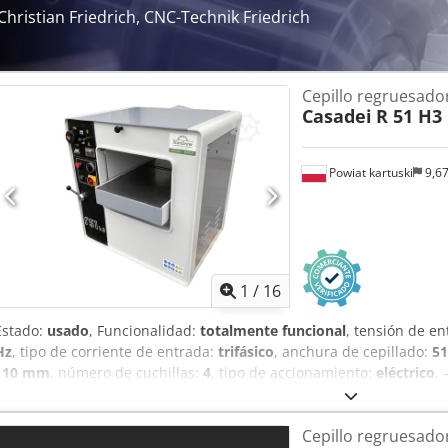
Chjdpoytpk Dsfx Af Aja Financiación y transporte: • Organizamos el 
Christian Friedrich, CNC-Technik Friedrich
empresas de paquetería o transportistas externos • Ofrecemos apoy
préstamo leasing
Cepillo regruesado
Casadei
R 51 H3
Powiat kartuski
9,6
1
/
16
Estado:
usado
, Funcionalidad:
totalmente funcional
, tensión de e
Hz
, tipo de corriente de entrada:
trifásico
, anchura de cepillado:
5
110 mm
, número de cuchillas:
4
, tipo de accionamiento:
eléctrico
,
italiana – Funcionamiento silencioso Csdpfx Aozcpf Tsf Aoha CARA
cepillado: 510 mm – Altura de cepillado: 250 mm – Potencia del mot
Cepillo regruesado
unidades – Diámetro del eje: 110 mm – Rodillo de alimentación en la