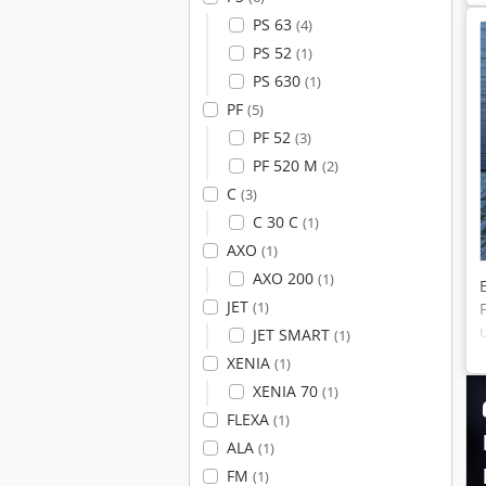
PS 63
(4)
PS 52
(1)
PS 630
(1)
PF
(5)
PF 52
(3)
PF 520 M
(2)
C
(3)
C 30 C
(1)
AXO
(1)
AXO 200
(1)
JET
(1)
JET SMART
(1)
XENIA
(1)
XENIA 70
(1)
FLEXA
(1)
ALA
(1)
FM
(1)