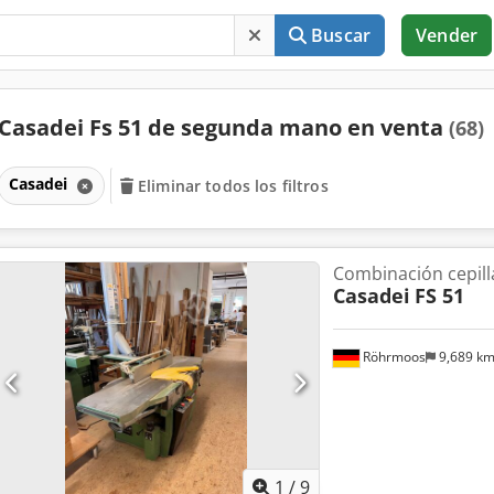
Buscar
Vender
Casadei Fs 51 de segunda mano en venta
(68)
Casadei
Eliminar todos los filtros
Combinación cepil
Casadei
FS 51
Röhrmoos
9,689 k
1
/
9