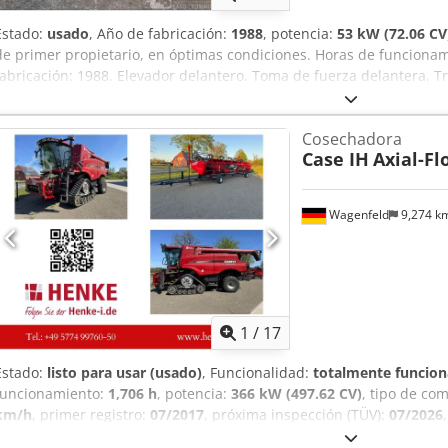
Estado:
usado
, Año de fabricación:
1988
, potencia:
53 kW (72.06 CV
de primer propietario, en óptimas condiciones. Horas de funcion
fabricación: 1988. Elevador delantero. Toma de fuerza delantera. T
24.500,00 euros, sin IVA. Ubicación: null. Csdpfx Aezdmutsiierf
Cosechadora
Case IH
Axial-Fl
Wagenfeld
9,274 k
1
/
17
Estado:
listo para usar (usado)
, Funcionalidad:
totalmente funcion
funcionamiento:
1,706 h
, potencia:
366 kW (497.62 CV)
, tipo de co
km/h
, primer registro:
07/2017
, próxima inspección (TÜV):
07/2026
R24
, número de máquina/vehículo:
YHG233775
, Equipamiento:
air