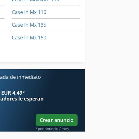
Case Ih Mx 110
Case Ih Mx 135
Case Ih Mx 150
Case Ih Mx 230
Case Ih Mxm 130
ada de inmediato
 EUR 4.49
*
radores
le esperan
Crear anuncio
*por anuncio / mes