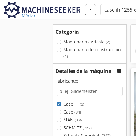
México
Categoría
Maquinaria agrícola
(2)
Maquinaria de construcción
(1)
Detalles de la máquina
Fabricante:
Case IH
(3)
Case
(34)
MAN
(379)
SCHMITZ
(362)
Schmitz Cargobull
(342)