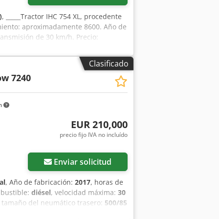
)
, _____Tractor IHC 754 XL, procedente
amiento: aproximadamente 8600. Año de
ransmisión de 30 km/h. Precio:
Clasificado
ow 7240
m
EUR 210,000
precio fijo IVA no incluído
Enviar solicitud
al
, Año de fabricación:
2017
, horas de
mbustible:
diésel
, velocidad máxima:
30
, tamaño del neumático trasero:
500/85
e acondicionado, cabina, cortadora de