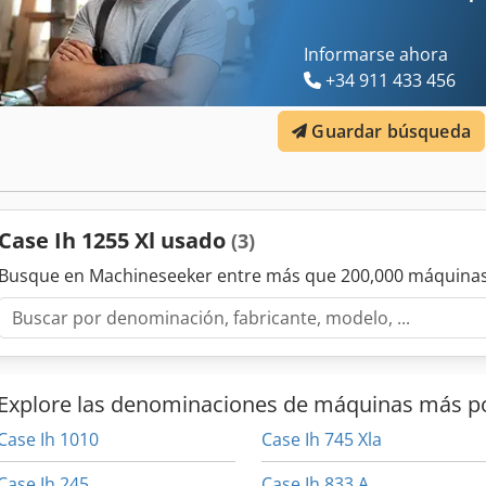
Informarse ahora
+34 911 433 456
Guardar búsqueda
Case Ih 1255 Xl usado
(3)
Busque en Machineseeker entre más que 200,000 máquinas
Explore las denominaciones de máquinas más p
Case Ih 1010
Case Ih 745 Xla
Case Ih 245
Case Ih 833 A