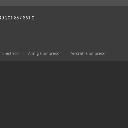
49 201 857 861 0
 Eléctrico
Almig Compresor
Aircraft Compresor