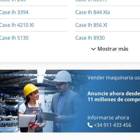
Case Ih 3394
Case Ih 844 Xla
Case Ih 4210 Xl
Case Ih 856 Xl
Case Ih 5130
Case Ih 8930
Mostrar más
Case Ih 5400
Case Ih Cs 100
Case Ih 7250
Case Ih Cs 110
Case Ih 733 A
Case Ih Cs 94
Vender maquinaria us
Case Ih 745 Xl
Case Ih Cvx 1155
Anuncie ahora desde
11 millones de comp
Informarse ahora
+34 911 433 456