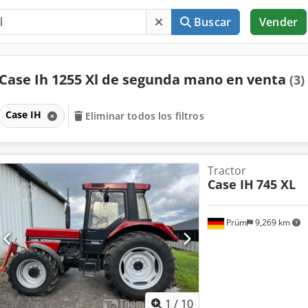
Buscar
Vender
Case Ih 1255 Xl de segunda mano en venta
(3)
Case IH
Eliminar todos los filtros
Tractor
Case IH
745 XL
Prüm
9,269 km
1
/
10