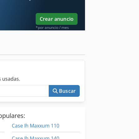
Crear anuncio
*por anuncio / mes
 usadas.
Buscar
opulares:
Case Ih Maxxum 110
Case Ih Maxxum 140