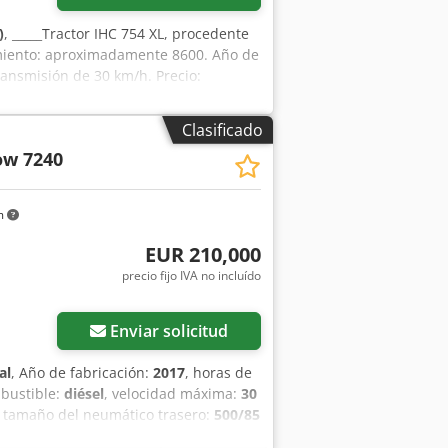
)
, _____Tractor IHC 754 XL, procedente
amiento: aproximadamente 8600. Año de
ransmisión de 30 km/h. Precio:
Clasificado
ow 7240
m
EUR 210,000
precio fijo IVA no incluído
Enviar solicitud
al
, Año de fabricación:
2017
, horas de
mbustible:
diésel
, velocidad máxima:
30
, tamaño del neumático trasero:
500/85
e acondicionado, cabina, cortadora de