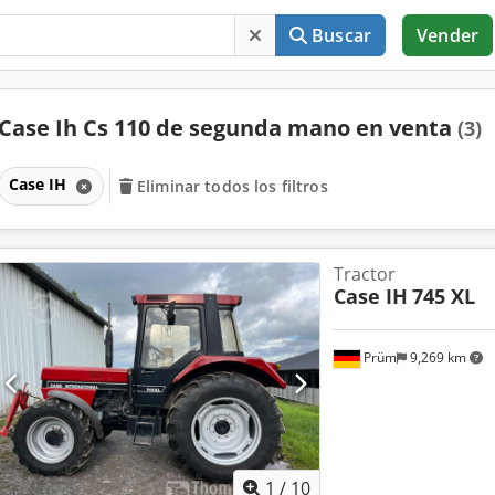
Buscar
Vender
Case Ih Cs 110 de segunda mano en venta
(3)
Case IH
Eliminar todos los filtros
Tractor
Case IH
745 XL
Prüm
9,269 km
1
/
10