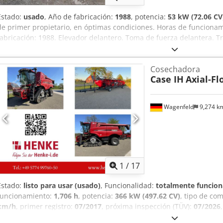
Estado:
usado
, Año de fabricación:
1988
, potencia:
53 kW (72.06 CV
de primer propietario, en óptimas condiciones. Horas de funcion
fabricación: 1988. Elevador delantero. Toma de fuerza delantera. T
24.500,00 euros, sin IVA. Ubicación: null. Cjdpfxjzdmutj Ag Sjha
Cosechadora
Case IH
Axial-Fl
Wagenfeld
9,274 k
1
/
17
Estado:
listo para usar (usado)
, Funcionalidad:
totalmente funcion
funcionamiento:
1,706 h
, potencia:
366 kW (497.62 CV)
, tipo de co
km/h
, primer registro:
07/2017
, próxima inspección (TÜV):
07/2026
R24
, número de máquina/vehículo:
YHG233775
, Equipamiento:
air