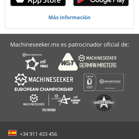
Case Ih Maxxum 110
Case Ih Maxxum 140
Más información
Case Ih Mx 110
Case Ih Mx 135
Machineseeker.mx es patrocinador oficial de:
Case Ih Mx 230
+34 911 433 456