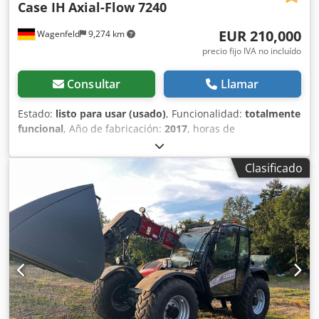
Case IH
Axial-Flow 7240
EUR 210,000
Wagenfeld
9,274 km
precio fijo IVA no incluído
Consultar
Llamar
Estado:
listo para usar (usado)
, Funcionalidad:
totalmente
funcional
, Año de fabricación:
2017
, horas de
funcionamiento:
1,706 h
, potencia:
366 kW (497.62 CV)
,
tipo de combustible:
diésel
, velocidad máxima:
30 km/h
,
Clasificado
primer registro:
07/2017
, próxima inspección (TÜV):
07/2026
, tamaño del neumático trasero:
500/85 R24
,
número de máquina/vehículo:
YHG233775
, Equipamiento:
aire acondicionado, cabina, cortadora de colza, enganche
de remolque, iluminación
, Por encargo de un titular
autorizado, ofrecemos aquí el siguiente artículo usado
para la venta: Cosechadora Case-IH AF 7240 con rotor ST
Nº de chasis: YHG233775 Rotor ST de disposición
longitudinal Versión de 30 km/h Motor de 6 cilindros
Potencia: 366 kW (497 CV) Ruedas delanteras: Oruga