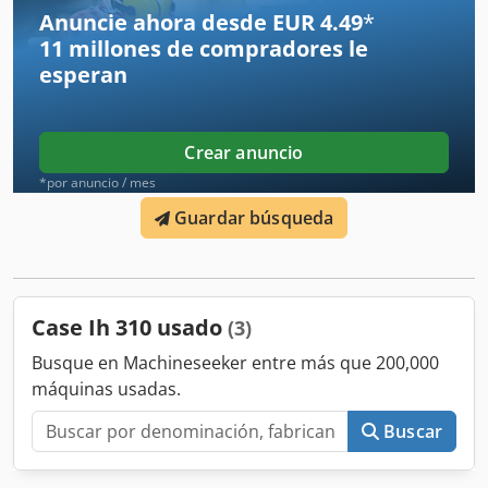
Anuncie ahora desde EUR 4.49
*
El artículo se encuentra en 49419 Wagenfeld-Ströhen,
donde debe ser recogido por el comprador. Esta oferta se
11 millones de compradores
le
refiere exclusivamente al objeto descrito. Otros artículos
esperan
que puedan aparecer en algunas imágenes pueden
formar parte de otra oferta. Sujeto a errores. Número de
inventario: 2926-26
Crear anuncio
*por anuncio / mes
Guardar búsqueda
Case Ih 310 usado
(3)
Busque en Machineseeker entre más que 200,000
máquinas usadas.
Buscar