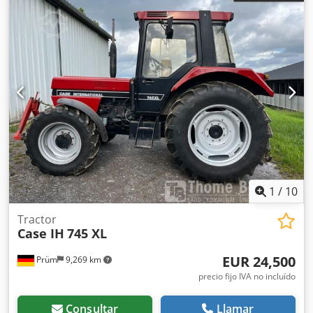
1
/
10
Tractor
Case IH
745 XL
EUR 24,500
Prüm
9,269 km
precio fijo IVA no incluído
Consultar
Llamar