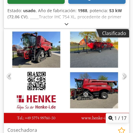
Estado:
usado
, Año de fabricación:
1988
, potencia:
53 kW
(72.06 CV)
, _____Tractor IHC 754 XL, procedente de primer
propietario, en óptimas condiciones. Horas de
funcionamiento: aproximadamente 8600. Año de
Clasificado
fabricación: 1988. Elevador delantero. Toma de fuerza
delantera. Transmisión de 30 km/h. Precio: 24.500,00
euros, sin IVA. Ubicación: null. Dedpfxszdmute Af Eekr
1
/
17
Cosechadora