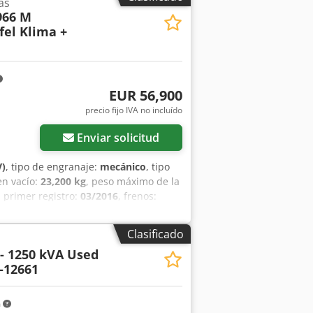
as
966 M
el Klima +
EUR 56,900
precio fijo IVA no incluído
Enviar solicitud
V)
, tipo de engranaje:
mecánico
, tipo
en vacío:
23,200 kg
, peso máximo de la
, primer registro:
03/2016
, frenos:
5,634 h
, cabina del conductor:
cabina
encial, cabina, dirección asistida,
Clasificado
enador de a bordo, pala estándar,
 - 1250 kVA Used
ador, tracción a las cuatro ruedas
, *
-12661
etamente disponible * Estado, ver
l conductor con protección antivuelco
itos de las normas ISO 3471:2008 e
m