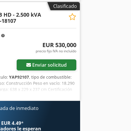
icionales = - Panel de control
Clasificado
B HD - 2.500 kVA
-18107
m
EUR 530,000
precio fijo IVA no incluído
Enviar solicitud
culo:
YAP92107
, tipo de combustible:
uso: Construcción Peso en vacío: 18.290
rga: 638 x 229 x 237 cm Certificación
información. Cedpfoy R I D Sox Agqsha
ada de inmediato
 EUR 4.49
*
radores
le esperan