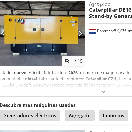
Agregado
Caterpillar
DE16
Stand-by Genera
Dordrecht
9,076 k
1
/
15
Estado:
nuevo
, Año de fabricación:
2026
, número de máquina/vehí
combustible:
diésel
, fabricante de motores:
Caterpillar C7.1
, Uso p
1.926 kg Chedpfx Agswrwk Deqoa Potencia del generador: 165 kVA
carga: 334 x 117 x 175 cm Marcado CE: sí Volumen del depósito de a
equipo de DPX para más información. = Otras opciones y accesorios =
de acero - Depósito
Descubra más máquinas usadas
Generadores eléctricos
Agregado
Cummins