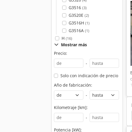
(4)
G3516
(3)
G3520E
(2)
G3516H
(1)
G3516A
(1)
H
(16)
Mostrar más
Precio:
-
Solo con indicación de precio
Año de fabricación:
-
Kilometraje [km]:
 Rueda De Tricera
Alquiler De Cargador De Rueda
-
Potencia [kW]: