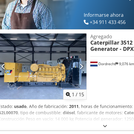
Informarse ahora
+34 911 433 456
Agregado
Caterpillar
3512
Generator - DPX
Dordrecht
9,076 k
1
/
15
Estado:
usado
, Año de fabricación:
2011
, horas de funcionamiento:
G2L00070
, tipo de combustible:
diésel
, fabricante de motores:
Cate
Construcción Peso en vacío: 14 000 kg Potencia del generador: 125
565 x 220 x 230 cm País de fabricación: EE. UU. Póngase en contact
más información. = Opciones y accesorios adicionales = Chjdpfx Aezn