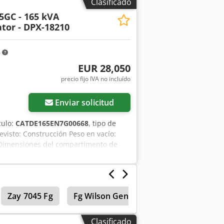
Clasificado
5GC - 165 kVA
tor - DPX-18210
m
EUR 28,050
precio fijo IVA no incluído
Enviar solicitud
culo:
CATDE165EN7G00668
, tipo de
revisto: Construcción Peso en vacío:
 Dimensiones del compartimento de
gua: 325 l Póngase en contacto con el
 - Batería - Panel de control - Techo
Zay 7045 Fg
Fg Wilson Generadores
Cargadora
Clasificado