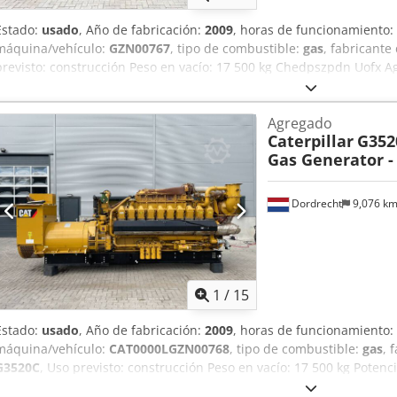
Estado:
usado
, Año de fabricación:
2009
, horas de funcionamiento:
máquina/vehículo:
GZN00767
, tipo de combustible:
gas
, fabricante
previsto: construcción Peso en vacío: 17 500 kg Chedpszpdn Uofx A
Dimensiones de la zona de carga: 7 x 2 x 27 cm Póngase en contact
más información. = Opciones y accesorios adicionales = - Panel de 
Agregado
Caterpillar
G352
Gas Generator -
Dordrecht
9,076 k
1
/
15
Estado:
usado
, Año de fabricación:
2009
, horas de funcionamiento:
máquina/vehículo:
CAT0000LGZN00768
, tipo de combustible:
gas
, 
G3520C
, Uso previsto: construcción Peso en vacío: 17 500 kg Poten
Dimensiones de la zona de carga: 7 x 2 x 27 cm Póngase en contact