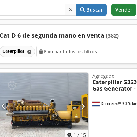
Buscar
Vender
Cat D 6 de segunda mano en venta
(382)
Caterpillar
Eliminar todos los filtros
Agregado
Caterpillar
G352
Gas Generator -
Dordrecht
9,076 k
1
/
15