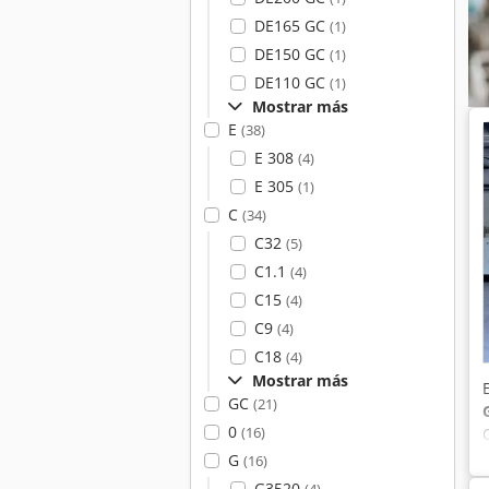
DE165 GC
(1)
DE150 GC
(1)
DE110 GC
(1)
Mostrar más
E
(38)
E 308
(4)
E 305
(1)
C
(34)
C32
(5)
C1.1
(4)
C15
(4)
C9
(4)
C18
(4)
Mostrar más
GC
(21)
0
(16)
G
(16)
G3520