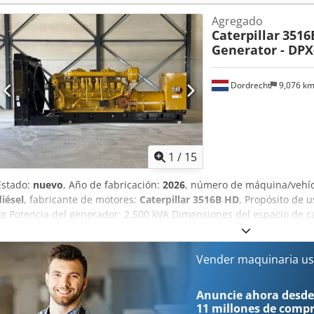
más información. Csdpfxezpdn Io Agqjha = Opciones y accesorios ad
Agregado
Caterpillar
3516
Generator - DPX
Dordrecht
9,076 k
1
/
15
Estado:
nuevo
, Año de fabricación:
2026
, número de máquina/vehí
diésel
, fabricante de motores:
Caterpillar 3516B HD
, Propósito de 
kg Potencia del generador: 2.500 kVA Dimensiones del espacio de ca
CE: sí Póngase en contacto con el equipo de DPX para obtener más 
= Opciones y accesorios adicionales = - Panel de control
Vender maquinaria us
Anuncie ahora desde
11 millones de comp