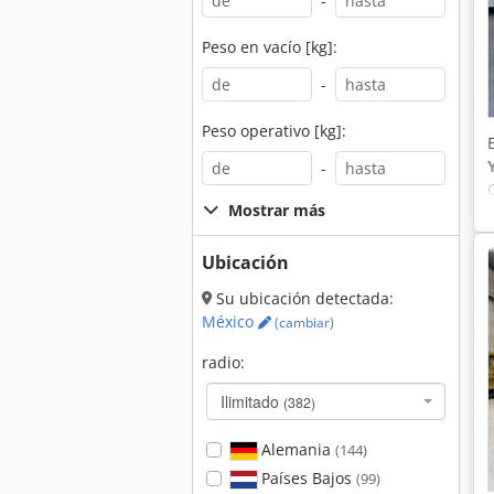
-
Peso en vacío [kg]:
-
Peso operativo [kg]:
-
Mostrar más
Ubicación
Su ubicación detectada:
México
(cambiar)
radio:
Ilimitado
(382)
Alemania
(144)
Países Bajos
(99)