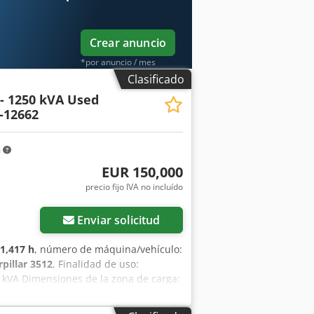
Crear anuncio
*por anuncio / mes
Clasificado
 - 1250 kVA Used
-12662
m
EUR 150,000
precio fijo IVA no incluído
Enviar solicitud
1,417 h
, número de máquina/vehículo:
rpillar 3512
, Finalidad de uso:
0 kVA Dimensiones de la zona de carga:
o con el equipo de DPX para obtener
 Erljgqja - Panel de control