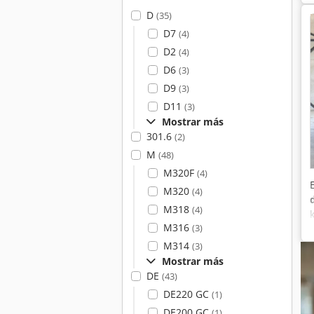
D
(35)
D7
(4)
D2
(4)
D6
(3)
D9
(3)
D11
(3)
Mostrar más
301.6
(2)
M
(48)
M320F
(4)
M320
(4)
M318
(4)
M316
(3)
M314
(3)
Mostrar más
DE
(43)
DE220 GC
(1)
DE200 GC
(1)