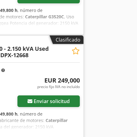
49,800 h
, número de
 de motores:
Caterpillar G3520C
, Uso
gqea Potencia del generador: 2150 kVA
o con el equipo de DPX para obtener
control
Clasificado
0 - 2.150 kVA Used
 DPX-12668
m
EUR 249,000
precio fijo IVA no incluído
Enviar solicitud
49,800 h
, número de
fabricante de motores:
Caterpillar
cia del generador: 2150 kVA
o con el equipo de DPX para obtener