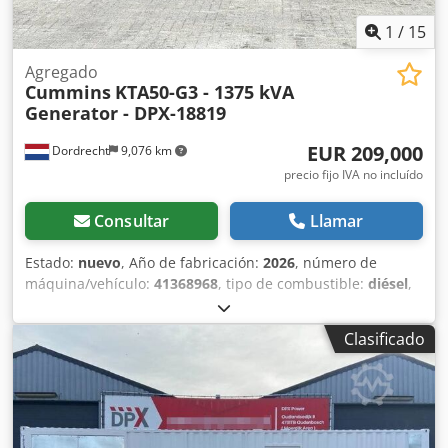
1
/
15
Agregado
Cummins
KTA50-G3 - 1375 kVA
Generator - DPX-18819
EUR 209,000
Dordrecht
9,076 km
precio fijo IVA no incluído
Consultar
Llamar
Estado:
nuevo
, Año de fabricación:
2026
, número de
máquina/vehículo:
41368968
, tipo de combustible:
diésel
,
fabricante de motores:
Cummins KTA50-G3
, Uso previsto:
Construcción Chedpfx Asyxahrodisa Peso en vacío: 17.260
Clasificado
kg Potencia del generador: 1.375 kVA Dimensiones del
espacio de carga: 606 x 244 x 259 cm Marcado CE: sí
Capacidad del depósito de agua: 1.640 l Contacte con el
equipo DPX para más información. = Opciones y accesorios
adicionales = - Batería - Panel de control - Techo de acero -