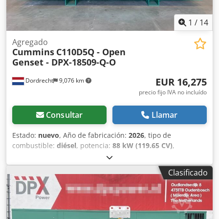
1
/
14
Agregado
Cummins
C110D5Q - Open
Genset - DPX-18509-Q-O
EUR 16,275
Dordrecht
9,076 km
precio fijo IVA no incluído
Consultar
Llamar
Estado:
nuevo
, Año de fabricación:
2026
, tipo de
combustible:
diésel
, potencia:
88 kW (119.65 CV)
,
fabricante de motores:
Cummins 6BTA5.9-G5
, Finalidad de
uso: Construcción Peso en vacío: 1.410 kg Potencia del
Clasificado
generador: 110 kVA Dimensiones del compartimento de
carga: 308 x 115 x 165 cm Marcado CE: sí Capacidad del
depósito de agua: 400 l País de fabricación: Portugal Para
más información, póngase en contacto con el equipo de
DPX. = Más opciones y accesorios = - Batería - Cuadro de