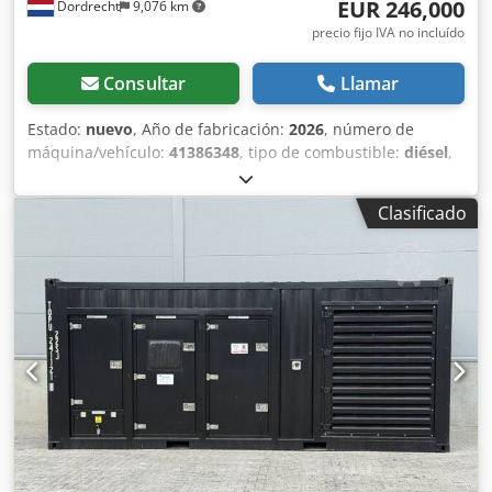
EUR 246,000
Dordrecht
9,076 km
precio fijo IVA no incluído
Consultar
Llamar
Estado:
nuevo
, Año de fabricación:
2026
, número de
máquina/vehículo:
41386348
, tipo de combustible:
diésel
,
fabricante de motores:
Cummins KTA50-GS8
, Uso previsto:
Construcción Peso en vacío: 17.980 kg Potencia del
Clasificado
generador: 1.675 kVA Dimensiones de la zona de carga:
606 x 244 x 290 cm Marcado CE: sí Capacidad del depósito
de agua: 1000 l Póngase en contacto con el equipo de DPX
para obtener más información. = Opciones y accesorios
adicionales = - Batería Csdpfx Adeyxah Esisha - Panel de
control - Techo de acero - Cisterna