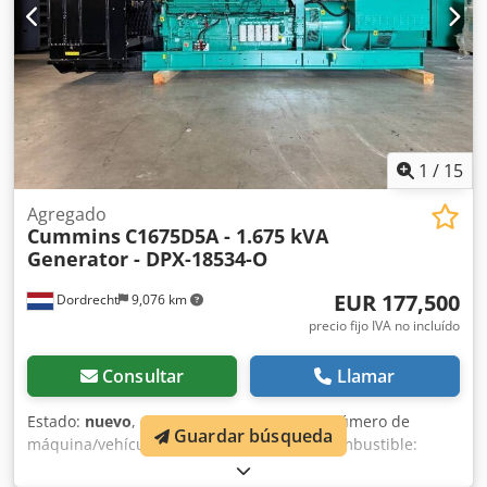
1
/
15
Agregado
Cummins
C1675D5A - 1.675 kVA
Generator - DPX-18534-O
EUR 177,500
Dordrecht
9,076 km
precio fijo IVA no incluído
Consultar
Llamar
Estado:
nuevo
, Año de fabricación:
2025
, número de
Guardar búsqueda
máquina/vehículo:
G25D012870
, tipo de combustible:
diésel
, potencia:
1,340 kW (1,821.89 CV)
, fabricante de