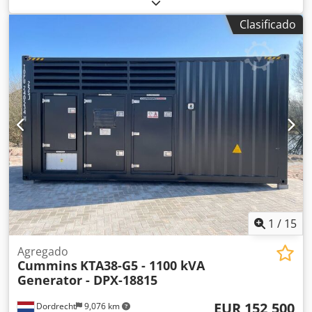
diésel
, potencia:
1,650 kW (2,243.37 CV)
, fabricante de
motores:
KTA50-G16A
, Finalidad: construcción Peso en
Clasificado
vacío: 26.000 kg Potencia del generador: 2.000 kVA
Dimensiones del compartimento de carga: 1219 x 244 x
290 cm Marcado CE: sí Capacidad del depósito de agua:
2000 l Póngase en contacto con el equipo de DPX para
obtener más información. Csdpfjx Uv Rhjx Adisha = Otras
opciones y accesorios = - Batería - Panel de control - Techo
de acero - Cisterna
1
/
15
Agregado
Cummins
KTA38-G5 - 1100 kVA
Generator - DPX-18815
EUR 152,500
Dordrecht
9,076 km