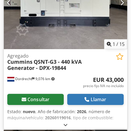
1
/
15
Agregado
Cummins
QSNT-G3 - 440 kVA
Generator - DPX-19844
EUR 43,000
Dordrecht
9,076 km
precio fijo IVA no incluído
Consultar
Llamar
Estado:
nuevo
, Año de fabricación:
2026
, número de
máquina/vehículo:
20260119016
, tipo de combustible:
diésel
, fabricante de motores:
Cummins QSNT-G3
, Uso
previsto: Construcción Peso en vacío: 4.670 kg Potencia del