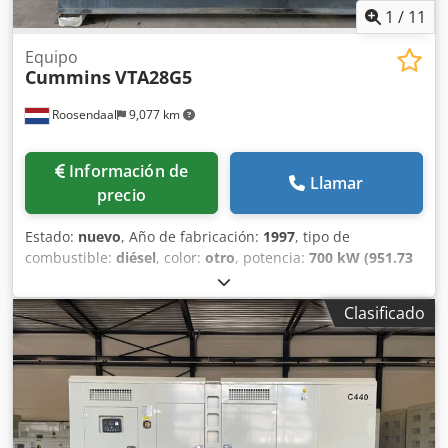
1
/
11
Equipo
Cummins
VTA28G5
Roosendaal
9,077 km
Información de
Llamar
precio
Estado:
nuevo
, Año de fabricación:
1997
, tipo de
combustible:
diésel
, color:
otro
, potencia:
700 kW (951.73
CV)
, longitud total:
4,010 mm
, ancho total:
1,400 mm
,
altura total:
1,850 mm
, Peso en vacío: 6.840 kg Potencia del
Clasificado
generador: 650 kVA Chedpfxjy S U Igs Adiea