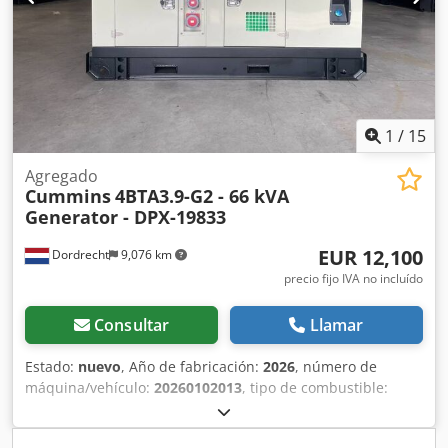
1
/
15
Agregado
Cummins
4BTA3.9-G2 - 66 kVA
Generator - DPX-19833
EUR 12,100
Dordrecht
9,076 km
precio fijo IVA no incluído
Consultar
Llamar
Estado:
nuevo
, Año de fabricación:
2026
, número de
máquina/vehículo:
20260102013
, tipo de combustible:
diésel
, fabricante de motores:
Cummins 4BTA3.9-G2
,
Finalidad de uso: Construcción Peso en vacío: 1.214 kg