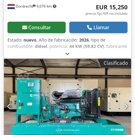
EUR 15,250
Dordrecht
9,076 km
precio fijo IVA no incluído
Consultar
Llamar
Estado:
nuevo
, Año de fabricación:
2026
, tipo de
combustible:
diésel
, potencia:
44 kW (59.82 CV)
, fabricante
de motores:
Cummins 4BTAA3.3-G14
, Finalidad de uso:
construcción Peso en vacío: 1263 kg Potencia del
Clasificado
generador: 55 kVA Dimensiones de la zona de carga: 232 x
102 x 169 cm Certificación CE: sí Chsdpfxev Hk Ero Adisa
Capacidad del depósito de agua: 200 l País de fabricación:
PT Póngase en contacto con el equipo de DPX para obtener
más información. = Opciones y accesorios adicionales = -
Batería - Panel de control - Techo de acero - Cisterna