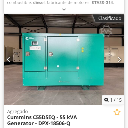
combustible:
diésel
, fabricante de motores:
KTA38-G14
,
Finalidad de uso: Construcción Peso en vacío: 8.380 kg
Potencia del generador: 1.100 kVA Dimensiones del
Clasificado
compartimento de carga: 447 x 178 x 223 cm
Chsdpfxoxtzace Adioa Marcado CE: sí Póngase en contacto
con el equipo de DPX para obtener más información. =
Opciones y accesorios adicionales = - Batería - Panel de
control
1
/
15
Agregado
Cummins
C55D5EQ - 55 kVA
Generator - DPX-18506-Q