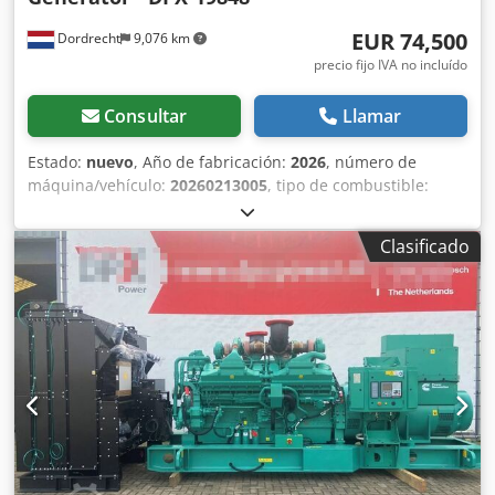
EUR 74,500
Dordrecht
9,076 km
precio fijo IVA no incluído
Consultar
Llamar
Estado:
nuevo
, Año de fabricación:
2026
, número de
máquina/vehículo:
20260213005
, tipo de combustible:
diésel
, fabricante de motores:
Cummins KTAA19-G6A
, Uso
previsto: Construcción Peso en vacío: 6.600 kg Potencia del
Clasificado
generador: 700 kVA Dimensiones del compartimento de
carga: 480 x 195 x 250 cm Marcado CE: sí Volumen del
depósito de agua: 975 l Cedpfjy R I E Njx Adijha Contacte
con el equipo de DPX para más información. = Más
opciones y accesorios = - Batería - Panel de control - Techo
de acero - Depósito