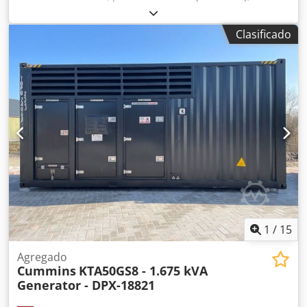
fabricante de motores:
Cummins QSG12-G4
, Finalidad:
Construcción Peso en vacío: 3.840 kg Potencia del
Clasificado
generador: 450 kVA Dimensiones del compartimento de
carga: 402 x 140 x 150 cm Marcado CE: sí Volumen del
depósito de agua: 995 l País de producción: PT Contacte
con el equipo de DPX para más información. = Otras
opciones y accesorios = Codpfx Adswddwheioha - Batería -
Panel de control - Techo de acero - Cisterna
1
/
15
Agregado
Cummins
KTA50GS8 - 1.675 kVA
Generator - DPX-18821