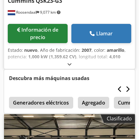
Cummins
QSK23-G3
Roosendaal
9,077 km
Información de
Llamar
precio
Estado:
nuevo
, Año de fabricación:
2007
, color:
amarillo
,
potencia:
1,000 kW (1,359.62 CV)
, longitud total:
4,010
mm
, ancho total:
1,400 mm
, altura total:
1,850 mm
, Peso
en vacío: 5.840 kg Potencia del generador: 750 kVA
Chsdoyxmwyspfx Adiea
Descubra más máquinas usadas
v
Generadores eléctricos
Agregado
Cummin
Clasificado