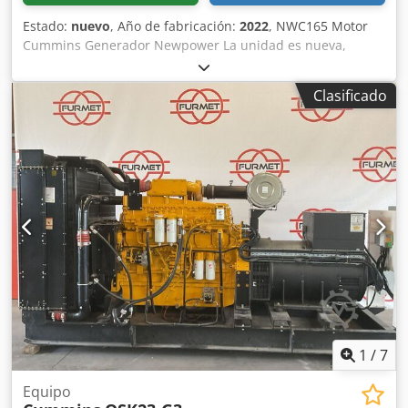
Estado:
nuevo
, Año de fabricación:
2022
, NWC165 Motor
Cummins Generador Newpower La unidad es nueva,
completa con controles, tanque de diesel, escape y
baterías. Especificaciones técnicas Motor: Cummins
Clasificado
6BTAA5.9-G12, 6 cilindros, refrigerado por agua
Generador:Leroy Somer Potencia continua: 120 kW / 150
kVA Potencia máxima: 132 kW / 165 kVA Conexión:
disyuntor 4P, (enchufes opcionales, interruptor de
transferencia automática opcional..) Frecuencia: 50Hz
Voltaje: 400/230V RPM: 1500 rpm. Depósito de gasóleo: 8-
10 horas de funcionamiento Dimensiones (LxAnxAl): 3100x
1100x1745mm Peso: 1700 kg Monitoreo de red,
insonorizado costes adicionales; Cjdeh U Nyropfx Adisha
Contador automático de transferencias: 980€ Envío: - El
transporte mundial, incluida la descarga, es posible por
un cargo adicional - Para poder dar un precio de flete
exacto, por favor envíeme una consulta con sus datos y su
1
/
7
Equipo