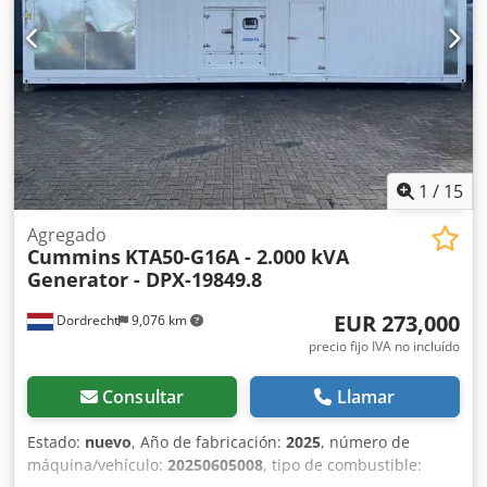
Cisterna
1
/
15
Agregado
Cummins
KTA50-G16A - 2.000 kVA
Generator - DPX-19849.8
EUR 273,000
Dordrecht
9,076 km
precio fijo IVA no incluído
Consultar
Llamar
Estado:
nuevo
, Año de fabricación:
2025
, número de
máquina/vehículo:
20250605008
, tipo de combustible: