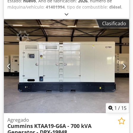
Estado:
nuevo
, Año de fabricación:
2026
, número de
máquina/vehículo:
41401994
, tipo de combustible:
diésel
,
fabricante de motores:
Cummins KTA38-G5
, Finalidad de
uso: Construcción Peso en vacío: 8.250 kg Potencia del
Clasificado
generador: 1.100 kVA Chjdpfx Adeyxahfoiea Dimensiones
del compartimento de carga: 450 x 201 x 235 cm Marcado
CE: sí Contacte al equipo de DPX para más información. =
Otras opciones y accesorios = - Batería - Panel de control
1
/
15
Agregado
Cummins
KTAA19-G6A - 700 kVA
Generator - DPX-19848