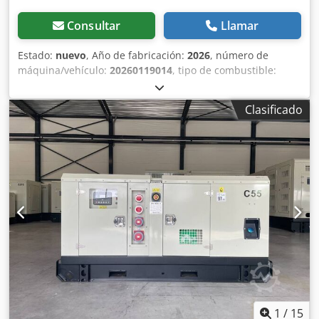
Consultar
Llamar
Estado:
nuevo
, Año de fabricación:
2026
, número de
máquina/vehículo:
20260119014
, tipo de combustible:
diésel
, fabricante de motores:
Cummins 6CTAA8.3-G2
, Uso
previsto: construcción Chodpfxoyg U N Se Adiea Peso en
Clasificado
vacío: 2.482 kg Potencia del generador: 220 kVA
Dimensiones del compartimiento de carga: 331 x 113 x 170
cm Marcado CE: sí Volumen del depósito de agua: 224 l
Póngase en contacto con el equipo de DPX para obtener
más información. = Más opciones y accesorios = - Batería -
Cuadro de control - Techo de acero - Cisterna
1
/
15