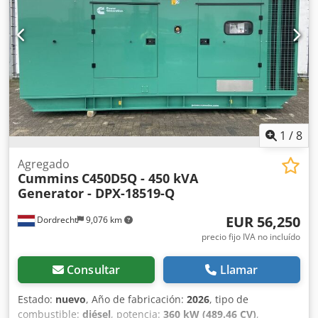
control Chedpfjv Sib Nox Adioa - Depósito
1
/
8
Agregado
Cummins
C450D5Q - 450 kVA
Generator - DPX-18519-Q
EUR 56,250
Dordrecht
9,076 km
precio fijo IVA no incluído
Consultar
Llamar
Estado:
nuevo
, Año de fabricación:
2026
, tipo de
combustible:
diésel
, potencia:
360 kW (489.46 CV)
,