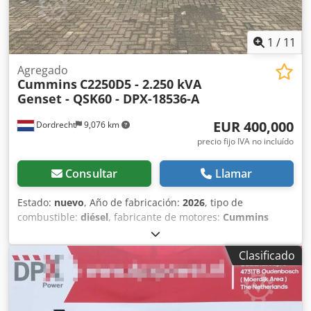
1
/
11
Agregado
Cummins
C2250D5 - 2.250 kVA
Genset - QSK60 - DPX-18536-A
EUR 400,000
Dordrecht
9,076 km
precio fijo IVA no incluído
Consultar
Llamar
Estado:
nuevo
, Año de fabricación:
2026
, tipo de
combustible:
diésel
, fabricante de motores:
Cummins
QSK60-G4
, Propósito de uso: construcción Peso en vacío:
16.160 kg Codpfx Adoxwhuboijha Potencia del generador:
Clasificado
2.250 kVA Dimensiones del compartimento de carga: 618 x
229 x 254 cm Marcado CE: sí Póngase en contacto con el
equipo de DPX para más información. = Otras opciones y
accesorios = - Batería - Panel de control