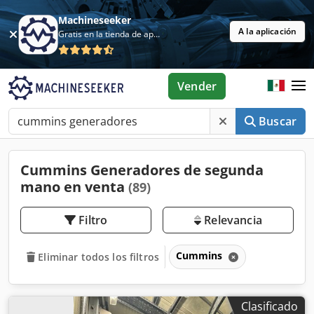
Machineseeker
A la aplicación
Gratis en la tienda de aplicaciones
Vender
Buscar
Cummins Generadores de segunda
mano en venta
(89)
Filtro
Relevancia
Cummins
Eliminar todos los filtros
Clasificado