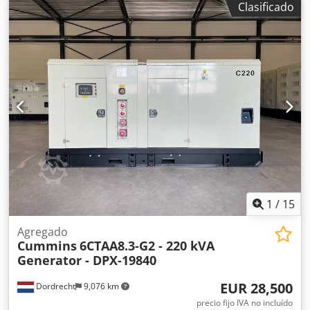
Clasificado
generador: 440 kVA Dimensiones del compartimento de
carga: 415 x 148 x 235 cm Marcado CE: sí Capacidad del
depósito de agua: 650 l Contacte con el equipo DPX para
más información. = Opciones y accesorios adicionales =
Chedpfx Aew R Na Hedisa - Batería - Cuadro de control -
Techo de acero - Cisterna
1
/
15
Agregado
Cummins
6CTAA8.3-G2 - 220 kVA
Generator - DPX-19840
EUR 28,500
Dordrecht
9,076 km
precio fijo IVA no incluído