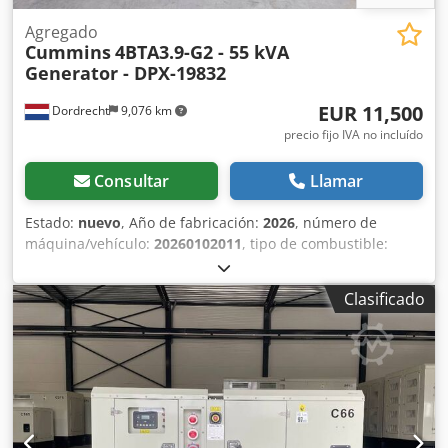
Agregado
Cummins
4BTA3.9-G2 - 55 kVA
Generator - DPX-19832
EUR 11,500
Dordrecht
9,076 km
precio fijo IVA no incluído
Consultar
Llamar
Estado:
nuevo
, Año de fabricación:
2026
, número de
máquina/vehículo:
20260102011
, tipo de combustible:
diésel
, potencia:
50 kW (67.98 CV)
, fabricante de motores:
Cummins 4BTA3.9-G2
, Uso previsto: Construcción Peso en
Clasificado
vacío: 1.176 kg Chodpfeyy H T Rjx Adisa Potencia del
generador: 55 kVA Dimensiones del compartimento de
carga: 250 x 100 x 125 cm Certificación CE: sí Volumen del
depósito de agua: 87 l País de fabricación: China Póngase
en contacto con el equipo de DPX para más información. =
Otras opciones y accesorios = - Batería - Panel de control -
Techo de acero - Depósito