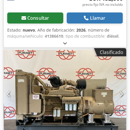
precio fijo IVA no incluído
Consultar
Llamar
Estado:
nuevo
, Año de fabricación:
2026
, número de
máquina/vehículo:
41386610
, tipo de combustible:
diésel
,
fabricante de motores:
Cummins KTA38-G5
, Uso previsto:
construcción Peso en vacío: 14 280 kg Potencia del
Clasificado
generador: 1100 kVA Dimensiones de la plataforma de
carga: 606 x 245 x 290 cm Capacidad del depósito de agua:
1200 l Póngase en contacto con el equipo de DPX para
obtener más información. Chodozm Etmspfx Adija =
Opciones y accesorios adicionales = - Batería - Panel de
control - Techo de acero - Cisterna