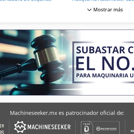
Mostrar más
Cortadora De La Esquina
Husqvarna K 3000
Corte De La Máquina De Corte
Husqva
Cuchilla De Corte
Husqvarna K 760
Econo Cut
Husqvarna K 970
Machineseeker.mx es patrocinador oficial de: