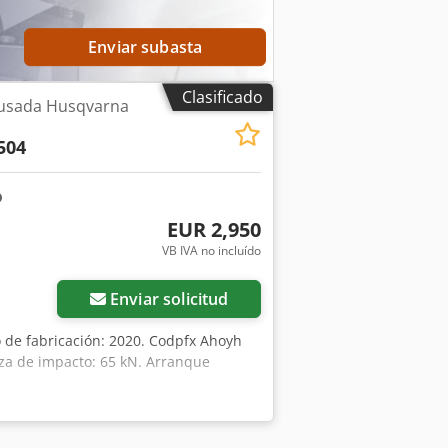
! Si lo necesita, podemos realizar una
Enviar subasta
Clasificado
 usada Husqvarna
504
EUR 2,950
VB IVA no incluído
Enviar solicitud
o de fabricación: 2020. Codpfx Ahoyh
rza de impacto: 65 kN. Arranque