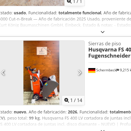
1
/
1
Estado:
usado
, Funcionalidad:
totalmente funcional
, Año de fabric
4000 Cut-n-Break — Año de fabricación 2025 Usado, proveniente del
Kurt König Baumaschinen GmbH, Einbeck. Estado & notas: - Estado:
regularmente - Funcionamiento: Totalmente operativo - Próximamen
interesado, contáctenos para fotos actuales - Inspección posible en
Sierras de piso
Ahey A Haps Ref Precio 1.600 EUR más IVA | EXW Einbeck | Entrega
Husqvarna
FS 4
Fugenschneider 
Schermbeck
9,215
1
/
14
Estado:
nuevo
, Año de fabricación:
2026
, Funcionalidad:
totalmente
CV)
, peso total:
99 kg
, Husqvarna FS 400 LV cortadora de juntas i
FS 400 LV cortadora de juntas incl. disco diamante – NUEVO | Prof
corte de 500 mm | Motor gasolina Honda GX 390 Número de artículo