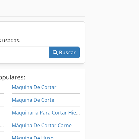
 usadas.
Buscar
opulares:
Maquina De Cortar
Maquina De Corte
Maquinaria Para Cortar Hierro
Husqvarna Automower 220 Ac
Máquina De Cortar Carne
0
Máquina De Huso