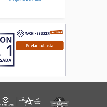
Sistema De Corte
rna K 3000 Cut N Break
Split
Enviar subasta