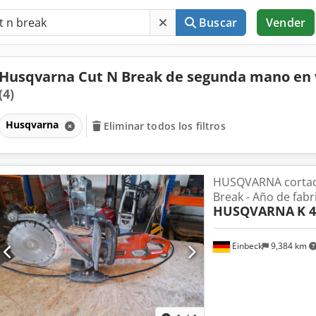
Buscar
Vender
Husqvarna Cut N Break de segunda mano en
(4)
Husqvarna
Eliminar todos los filtros
HUSQVARNA cortado
Break - Año de fabr
HUSQVARNA
K 
Einbeck
9,384 km
Pedir m