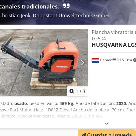
➡️ ¡Solicite información ahora y asegure stock disponible inmediato
canales tradicionales.
inspección virtual de la máquina por videollamada.
Christian Jenk, Doppstadt Umwelttechnik GmbH
Plancha vibratoria
LG504
HUSQVARNA
LG
Gemert
9,151 km
1
/
3
Estado:
usado
, peso en vacío:
469 kg
, Año de fabricación:
2020
, Añ
Rzwe Rsrf Motor: Hatz. 1D81Z Diésel Ancho de la placa: 70 cm. Fue
eléctrico. Avance/Retroceso. Precio: 2.950 €, sin IVA.
Guardar búsqueda