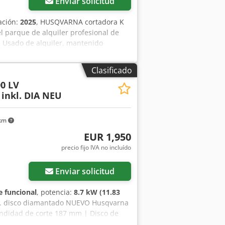
Enviar solicitud
ación:
2025
, HUSQVARNA cortadora K
 parque de alquiler profesional de
 Usado de alquiler, mantenido
te fotos del producto — si está
 37574 Einbeck con cita previa Crjdpfx
Clasificado
 bajo consulta
00 LV
inkl. DIA NEU
 km
EUR 1,950
precio fijo IVA no incluído
Enviar solicitud
 funcional
, potencia:
8.7 kW (11.83
ncl. disco diamantado NUEVO Husqvarna
undidad de corte 187 mm | Disco de
: 967 79 65 01 Datos técnicos: