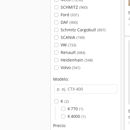
SCHMITZ
(960)
Ford
(931)
DAF
(900)
Schmitz Cargobull
(897)
SCANIA
(749)
VW
(733)
Renault
(684)
Heidenhain
(548)
Volvo
(541)
Modelo:
K
(2)
K 770
(1)
K 4000
(1)
Precio: