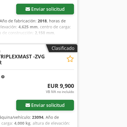
Enviar solicitud
 Año de fabricación:
2018
, horas de
elevación:
4,625 mm
, centro de carga:
ra de construcción:
2,150 mm
,
tal, altura de construcción: 2150 mm,
illas de longitud: 1200 mm, faros de
Clasificado
a
nopedal, batería de 48 V/625 Ah,
TRIPLEXMAST -ZVG
ado técnico en el momento de la venta:
R
reacondicionada! ¡Se ha realizado una
n deficiencias! ¡La carretilla
0 años de experiencia profesional!
m
l horario de atención: de lunes a
EUR 9,900
E: Disponemos de una plataforma baja
VB IVA no incluído
Enviar solicitud
áquina/vehículo:
23094
, Año de
e carga:
4,000 kg
, altura de elevación: