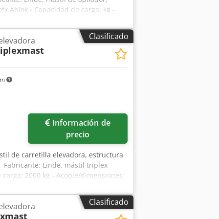
Iofx Ablok - Capacidad de carga: kg -
/1150/Al. 375 mm - Peso: 920 kg
Clasificado
 elevadora
riplexmast
km
Información de
precio
stil de carretilla elevadora, estructura
- Fabricante: Linde, mástil triplex
e carga: 2000 kg - Acople/dimensiones:
: 1070 kg
Clasificado
 elevadora
lexmast