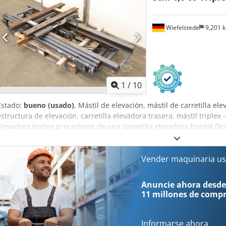
Wiefelstede
9,201 
1
/
10
Estado:
bueno (usado)
, Mástil de elevación, mástil de carretilla elev
estructura de elevación, carretilla elevadora trasera, mástil triplex -F
elevadora triplex procedente de una carretilla elevadora frontal D
carga: 1600 kg -Anclaje/dimensiones: ver fotos/dibujo técnico -Di
573 kg
Vender maquinaria us
Anuncie ahora desde
11 millones de comp
Informarse ahora