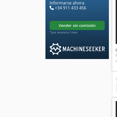
Informarse ahora
+34 911 433 456
vender sin comisión
*por anuncio / mes
el Carretilla Elevadora
Cargador Frontal Principal