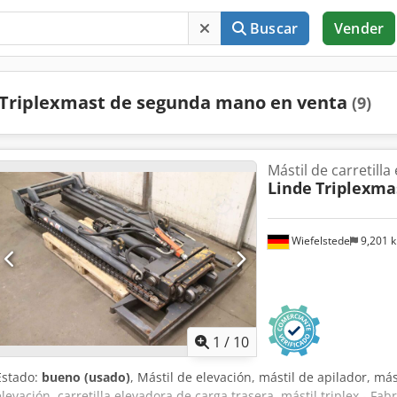
Buscar
Vender
Triplexmast de segunda mano en venta
(9)
Mástil de carretilla
Linde
Triplexma
Wiefelstede
9,201 
1
/
10
Estado:
bueno (usado)
, Mástil de elevación, mástil de apilador, más
elevación, carretilla elevadora de carga trasera, mástil triplex - Fab