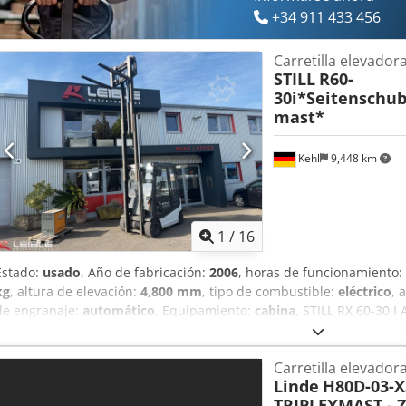
+34 911 433 456
Carretilla elevadora
STILL
R60-
30i*Seitenschub
mast*
Kehl
9,448 km
1
/
16
Estado:
usado
, Año de fabricación:
2006
, horas de funcionamiento:
kg
, altura de elevación:
4,800 mm
, tipo de combustible:
eléctrico
, 
de engranaje:
automático
, Equipamiento:
cabina
, STILL RX 60-30 I
Desplazador lateral | Cargador Número de fábrica: 516039008489 -- 
Modelo: RX 60-30 I - Año de fabricación: 2006 - Horas de funcionamie
Carretilla elevadora
Batería de 80 V -- PESOS -- - Capacidad de carga: 3.000 kg - Peso en 
Linde
H80D-03-X
8.560 kg -- MÁSTIL / EQUIPOS -- - Mástil dúplex - Elevación libre: 1
TRIPLEXMAST - 
Altura total: 2.250 mm - Desplazador lateral KAUP, modelo 3T151P 