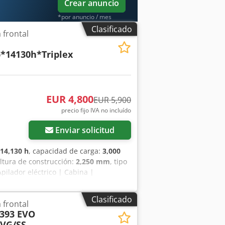
Crear anuncio
*por anuncio / mes
Clasificado
 frontal
*14130h*Triplex
EUR 4,800
EUR 5,900
precio fijo IVA no incluído
Enviar solicitud
14,130 h
, capacidad de carga:
3,000
altura de construcción:
2,250 mm
, tipo
 Apilador eléctrico | Cabina |
GENERAL -- - Fabricante: STILL -
nto: 14.130 h - Tracción eléctrica -
Clasificado
 frontal
vacío: 3.362 kg - Peso bruto admisible:
393 EVO
60 mm - Altura de elevación: 4.800 mm -
ZVG/SS
- Capacidad de carga del desplazador