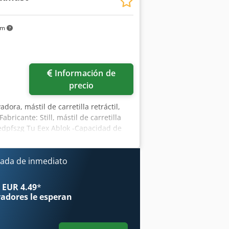
km
Información de
precio
adora, mástil de carretilla retráctil,
abricante: Still, mástil de carretilla
cedpfszg Tu Eex Ablok -Capacidad de
mensiones: 1940/1050/A350 mm -Peso:
ada de inmediato
 EUR 4.49
*
radores
le esperan