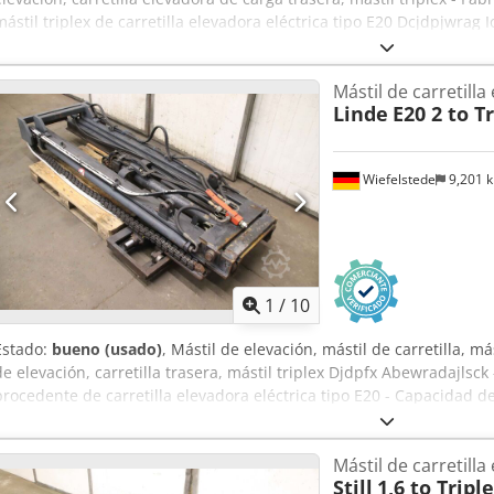
mástil triplex de carretilla elevadora eléctrica tipo E20 Dcjdpjwrag 
Montaje/Dimensiones: ver fotos/dibujo técnico - Dimensiones: 2230
Mástil de carretilla
Linde
E20 2 to T
Wiefelstede
9,201 
1
/
10
Estado:
bueno (usado)
, Mástil de elevación, mástil de carretilla, má
de elevación, carretilla trasera, mástil triplex Djdpfx Abewradajlsck 
procedente de carretilla elevadora eléctrica tipo E20 - Capacidad d
ver fotos / plano técnico - Dimensiones: 2530/1150/H415 mm - Peso
Mástil de carretilla
Still
1,6 to Trip