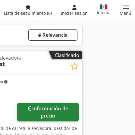
Idioma
Lista de seguimiento
(0)
Iniciar sesión
Menú
Relevancia
Clasificado
 elevadora
st
km
Información de
precio
til de carretilla elevadora, bastidor de
ricante: Linde, mástil de apilador,