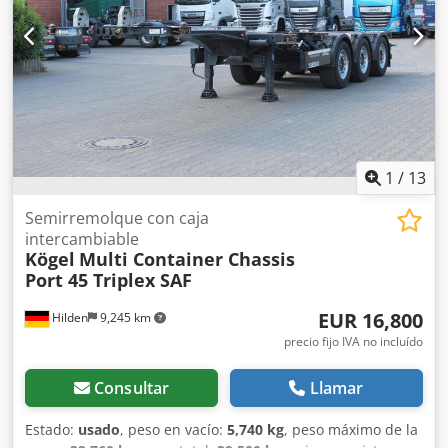
elevación libre (FREELIFT) + desplazamiento lateral
(SIDESHIFT) Neumáticos que no dejan marcas Longitud de
las horquillas: 1.200 mm Batería: 2018 Equipada con
cargador externo Sistema de llenado automático
Próximamente, video.
1
/
13
Semirremolque con caja
intercambiable
Kögel
Multi Container Chassis
Port 45 Triplex SAF
EUR 16,800
Hilden
9,245 km
precio fijo IVA no incluído
Consultar
Llamar
Estado:
usado
, peso en vacío:
5,740 kg
, peso máximo de la