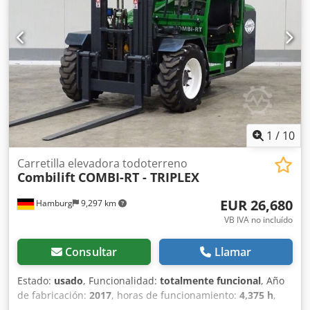
Capacidad de carga: 1,8 toneladas Altura de construcción:
2,12 metros Altura de elevación: 4,60 metros Motor VW de
27 kW - Mástil de elevación triple - Desplazador lateral -
Faro de trabajo - Carretilla en buen estado - Lista para
usar inmediatamente - Buenos neumáticos Dedpezr Ibdofx
Agvjkr Precio de venta: 7.700,00 € (neto) ¡También
ofrecemos entrega a un precio reducido!
1
/
10
Carretilla elevadora todoterreno
Combilift
COMBI-RT - TRIPLEX
EUR 26,680
Hamburg
9,297 km
VB IVA no incluído
Consultar
Llamar
Estado:
usado
, Funcionalidad:
totalmente funcional
, Año
de fabricación:
2017
, horas de funcionamiento:
4,375 h
,
capacidad de carga:
3,000 kg
, altura de elevación:
3,150