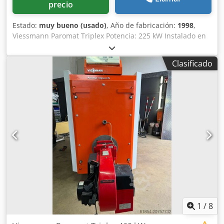
precio
Estado:
muy bueno (usado)
, Año de fabricación:
1998
,
Viessmann Paromat Triplex Potencia: 225 kW Instalado en
un contenedor. Visita sólo por teléfono. Venta preferente a
distribuidores, comerciantes o exportación. Toda la
Clasificado
información sin garantía, errores y venta previa reservada.
Dksdpfx Agst Iuyfovsr El vendedor no asume ninguna
responsabilidad por errores tipográficos y de transmisión
de datos. Por supuesto, también nos encargamos de todas
las formalidades Carga posible
1
/
8