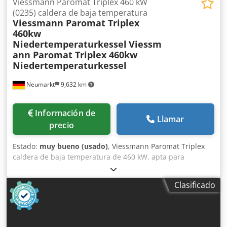
Viessmann Paromat Triplex 460 kW
(0235) caldera de baja temperatura
Viessmann Paromat Triplex
460kw
Niedertemperaturkessel
Viessm
ann Paromat Triplex 460kw
Niedertemperaturkessel
Neumarkt
9,632 km
Información de
Llamar
precio
Estado:
muy bueno (usado)
, Viessmann Paromat Triplex
caldera de baja temperatura de 460 kW, apta para
quemador de gasóleo o gas. Dkodsx Htifspfx Agvsr
Clasificado