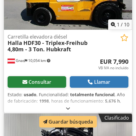
1
/
10
Carretilla elevadora diésel
Halla
HDF30 - Triplex-Freihub
4,80m - 3 Ton. Hubkraft
EUR 7,990
Gnas
10,054 km
VB IVA no incluído
Consultar
Llamar
Estado:
usado
, Funcionalidad:
totalmente funcional
, Año
de fabricación:
1998
, horas de funcionamiento:
5,676 h
,
capacidad de carga:
3,000 kg
, altura de elevación:
4,800
mm
, tipo de combustible:
diésel
, tipo de mástil:
triple
,
Clasificado
altura de construcción:
2,140 mm
, potencia:
37 kW (50.31
Guardar búsqueda
CV)
, tipo de accionamiento:
Diesel
, Apilador diésel Tipo de
mástil: tríplex Estado: listo para usar y totalmente