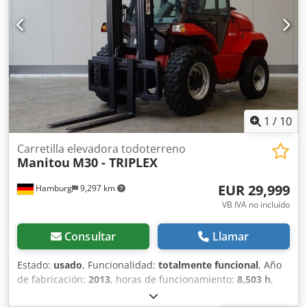
1
/
10
Carretilla elevadora todoterreno
Manitou
M30 - TRIPLEX
EUR 29,999
Hamburg
9,297 km
VB IVA no incluído
Consultar
Llamar
Estado:
usado
, Funcionalidad:
totalmente funcional
, Año
de fabricación:
2013
, horas de funcionamiento:
8,503 h
,
capacidad de carga:
3,000 kg
, altura de elevación:
5,500