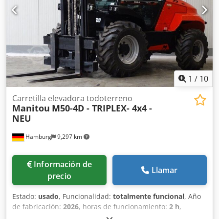
con cargador externo Sistema de llenado automático Vea el
vídeo en YouTube Djdjy Niimopfx Agvskr
1
/
10
Carretilla elevadora todoterreno
Manitou
M50-4D - TRIPLEX- 4x4 -
NEU
Hamburg
9,297 km
Información de
Llamar
precio
Estado:
usado
, Funcionalidad:
totalmente funcional
, Año
de fabricación:
2026
, horas de funcionamiento:
2 h
,
capacidad de carga:
5,000 kg
, altura de elevación:
5,510