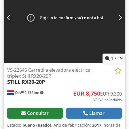
1
/
19
VS-22646 Carretilla elevadora eléctrica
tríplex Still RX20-20P
STILL
RX20-20P
EUR 8,750
Oss
9,132 km
EUR 9,300
VB IVA no incluído
Consultar
Llamar
Estado:
bueno (usado)
, Año de fabricación:
2017
, horas de