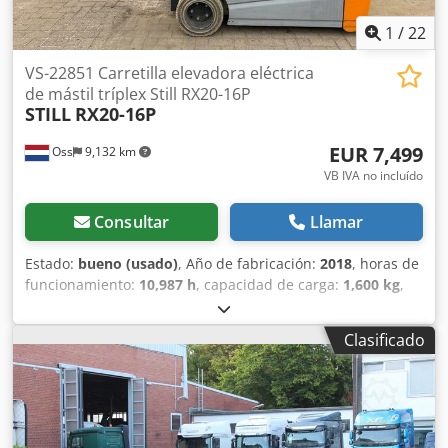
1
/
22
VS-22851 Carretilla elevadora eléctrica
de mástil tríplex Still RX20-16P
STILL
RX20-16P
EUR 7,499
Oss
9,132 km
VB IVA no incluído
Consultar
Llamar
Estado:
bueno (usado)
, Año de fabricación:
2018
, horas de
funcionamiento:
10,987 h
, capacidad de carga:
1,600 kg
,
altura de elevación:
5,220 mm
, tipo de combustible:
eléctrico
, tipo de mástil:
triple
, altura de construcción:
Clasificado
2,260 mm
, peso en vacío:
3,100 kg
, kilometraje:
10,987 km
,
Carretilla elevadora eléctrica de triple mástil Marca: STILL
(Alemania) Año de fabricación: 2018 Capacidad: 1.600 kg
Altura de elevación: 5.220 mm Dkodpjzpfimofx Agver Altura
máxima con la carga elevada: 2.260 mm Equipada con: