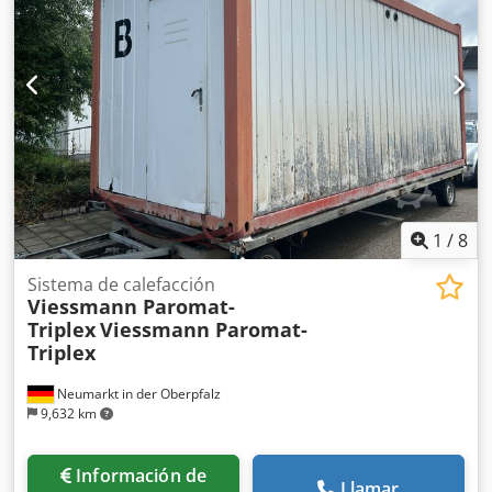
1
/
8
Sistema de calefacción
Viessmann Paromat-
Triplex
Viessmann Paromat-
Triplex
Neumarkt in der Oberpfalz
9,632 km
Información de
Llamar