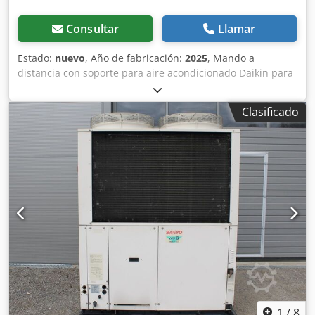
Consultar
Llamar
Estado:
nuevo
, Año de fabricación:
2025
, Mando a
distancia con soporte para aire acondicionado Daikin para
sistema VRV / unidad exterior inverter. 5 unidades
disponibles / precio por unidad. Chsdpfey Udgksx Ai Ioa
Clasificado
1
/
8