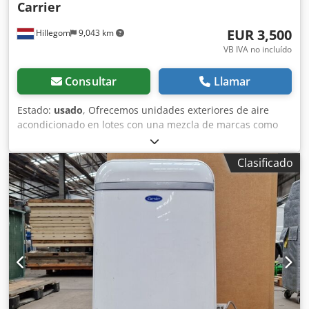
Carrier
EUR 3,500
Hillegom
9,043 km
VB IVA no incluído
Consultar
Llamar
Estado:
usado
, Ofrecemos unidades exteriores de aire
acondicionado en lotes con una mezcla de marcas como
Panasonic, Mitsubishi y Carrier (y otras marcas líderes
similares, según disponibilidad). Estos paquetes son
Clasificado
ideales para comercio, exportación e instaladores que
buscan comprar al por mayor. Los lotes se venden a un
precio único y fijo por paquete. No se venden unidades
sueltas. Chsdpfxsycr Sco Ai Isa Si está interesado, no dude
en enviar un mensaje.