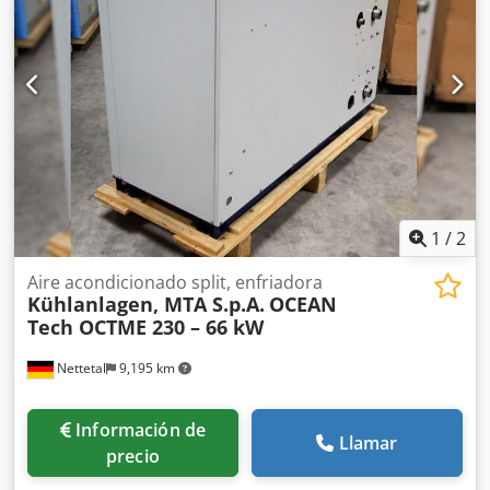
vende en su totalidad. No dude en contactarnos para más
información, precio u opciones de transporte. Se pueden
organizar envíos a nivel mundial.
1
/
2
Aire acondicionado split, enfriadora
Kühlanlagen, MTA S.p.A.
OCEAN
Tech OCTME 230 – 66 kW
Nettetal
9,195 km
Información de
Llamar
precio