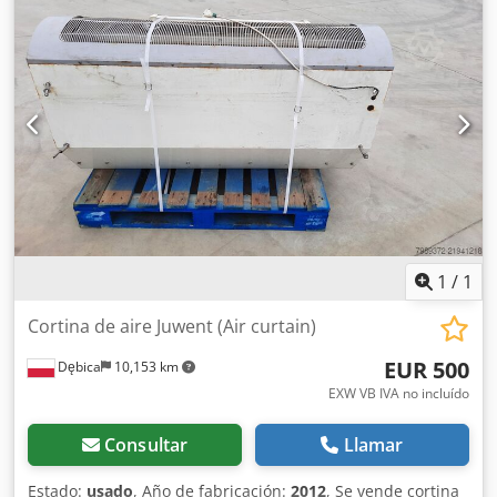
1
/
1
Cortina de aire Juwent (Air curtain)
EUR 500
Dębica
10,153 km
EXW VB IVA no incluído
Consultar
Llamar
Estado:
usado
, Año de fabricación:
2012
, Se vende cortina