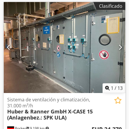
Clasificado
1
/
13
Sistema de ventilación y climatización,
31.000 m³/h
Huber & Ranner GmbH
X-CASE 15
(Anlagenbez.: SPK ULA)
Borken
9,198 km