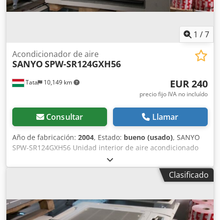
Presión de diseño del lado de alta presión: 30 bares
Presión de diseño del lado de baja presión: 16 bares ¡SOLO
PARA USO EN EXTERIORES! ¡Tenemos 4 unidades en stock!
1
/
7
Acondicionador de aire
SANYO
SPW-SR124GXH56
EUR 240
Tata
10,149 km
precio fijo IVA no incluído
Consultar
Llamar
Año de fabricación:
2004
, Estado:
bueno (usado)
, SANYO
SPW-SR124GXH56 Unidad interior de aire acondicionado
Año de fabricación: 2004 Unidad de refrigeración y
calefacción Salida de aire bidireccional semioculta Cjdpfjd
Clasificado
Tw Tvox Ai Ijha Potencia kW, refrigeración: 3,60,
calefacción: 4,20 Caudal de aire (alto): 576 m³/h Fase: 1, 50
Hz Tensión (AVR): 230 V Corriente nominal: 0,45 / 0,29 A
Potencia: 93 / 61 W Nivel de presión sonora (alto / medio /
bajo): dB-A Ref. diámetro. Tubo estrecho / ancho: 350 x 840