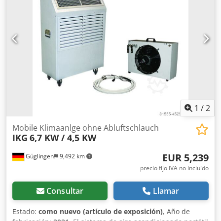
Ejemplos de fotos fotos de ejemplo ¡Una visita en
Wettringen es posible! Para más información, póngase en
contacto con nosotros por correo electrónico. ¡La venta se
realiza exclusivamente a los interesados comerciales con
fines comerciales y bajo exclusión de cualquier garantía
por defectos materiales y legales! Con su compra confirma
que trabaja comercialmente o como autónomo. ¡De lo
contrario, usted está en violación de nuestros términos y
condiciones!
1
/
2
Mobile Klimaanlge ohne Abluftschlauch
IKG
6,7 KW / 4,5 KW
EUR 5,239
Güglingen
9,492 km
precio fijo IVA no incluído
Consultar
Llamar
Estado:
como nuevo (artículo de exposición)
, Año de