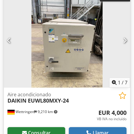
tubo de extracción) en su embalaje original a la venta.
Csdpfx Ajwwrk Aji Ijha Disponibles en las siguientes
capacidades: 2 kW (BTU 7000) para estancias de hasta 23
m² – 213,00 € 2,6 kW (BTU 9000) para estancias de hasta 25
m² – 272,50 € 3,5 kW (BTU 12000) para estancias de hasta
35 m² – 390,00 € 3,5 kW (BTU 12000) para estancias de
hasta 35 m² con WIFI – 451,00 € Gastos de envío en
Alemania por unidad: 25,00 € Fabricante: KALORIK Todos
los precios incluyen IVA.
1
/
7
Aire acondicionado
DAIKIN
EUWL80MXY-24
EUR 4,000
Wettringen
9,210 km
VB IVA no incluído
Consultar
Llamar