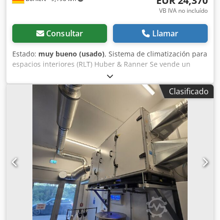
EUR 24,370
VB IVA no incluído
Consultar
Llamar
Estado:
muy bueno (usado)
, Sistema de climatización para
espacios interiores (RLT) Huber & Ranner Se vende un
sistema de ventilación y climatización industrial de alta
calidad, de varias etapas, del fabricante de primera línea
Clasificado
Huber & Ranner. El sistema se utilizaba como unidad de
recirculación para una cabina de pintura y se encuentra
en excelentes condiciones, limpio y con un mantenimiento
profesional. El sistema controla todo el clima del aire
(filtración, refrigeración, humidificación, circulación) y es
ideal para pabellones de producción, talleres de pintura,
procesamiento de madera o metal, así como para grandes
proyectos industriales. Datos técnicos del sistema
completo: Chedpfxezrmcte Ai Ija Fabricante: Huber &
Ranner GmbH (Fabricado en Alemania) Tipo / Tamaño: X-
CASE 15 (Referencia del sistema: SPK ULA) Número de
pedido: 19 0090 Z / P.010 Caudal / Rendimiento del aire:
31.000 m³/h Componentes modulares en detalle: Potente