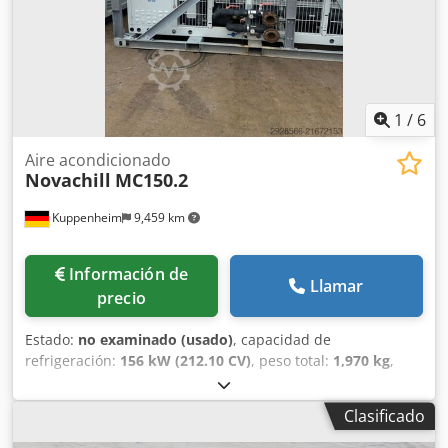
1
/
6
Aire acondicionado
Novachill
MC150.2
Kuppenheim
9,459 km
Información de
Llamar
precio
Estado:
no examinado (usado)
, capacidad de
refrigeración:
156 kW (212.10 CV)
, peso total:
1,970 kg
,
Más detalles en la placa de características. Disponibilidad
en mayores cantidades. También disponible en 80 kW.
Clasificado
Chjdpfsyzph Hsx Ai Iea