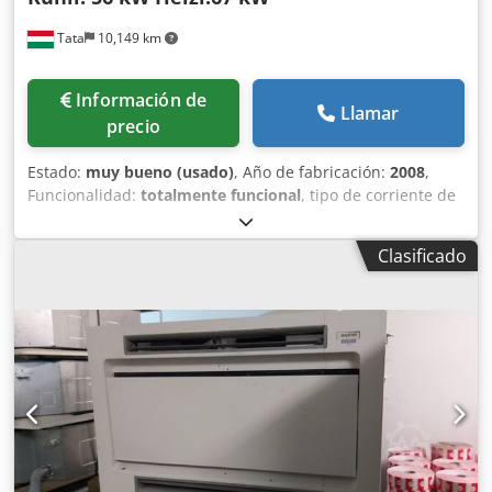
Tata
10,149 km
Información de
Llamar
precio
Estado:
muy bueno (usado)
, Año de fabricación:
2008
,
Funcionalidad:
totalmente funcional
, tipo de corriente de
entrada:
Aire acondicionado
, capacidad de refrigeración:
56 kW (76.14 CV)
, tipo de refrigeración:
agua
, frecuencia
Clasificado
de entrada:
50 Hz
, capacidad de calefacción:
67 kW (91.09
CV)
, tipo de combustible:
gas
, "SANYO" PANASONIC ECO G:
bomba de calor de gas para aire acondicionado Modelo:
SGP-E190J2GU2W Motor Nissan FY5 Fuente de
alimentación: 230 V CA, 1 fase, 50 Hz Potencia eléctrica
máxima: 1,16 kW, 5,4 A (funcionamiento continuo)
Protección del dispositivo: IP24 Capacidad de refrigeración:
56 kW Capacidad de calefacción: 67 kW Csdpfxjd Tiu Eo Ai
Ioha Aporte de calor (HS) (refrigeración): 43,5 kW Aporte de
calor (HS) (calefacción): 46 kW Refrigerante: R407C, 17 kg