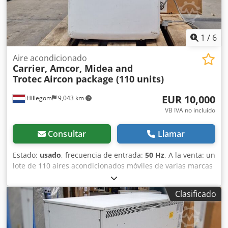
1
/
6
Aire acondicionado
Carrier, Amcor, Midea and
Trotec
Aircon package (110 units)
EUR 10,000
Hillegom
9,043 km
VB IVA no incluído
Consultar
Llamar
Estado:
usado
, frecuencia de entrada:
50 Hz
, A la venta: un
lote de 110 aires acondicionados móviles de varias marcas
y modelos. Resumen de los modelos incluidos en este lote:
Portable 51QPD12N7S – 58 unidades Amcor PCMB 12KE-
Clasificado
410 – 21 unidades Chodpfx Ajyuyxusi Ioa Midea MPK-
10CEN2 – 18 unidades PAC 2600 – 11 unidades Gree KYD-
32Na/D – 2 unidades Total: 110 unidades Este lote se