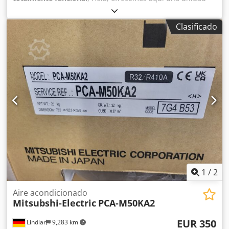
exterior de aire acondicionado Toshiba completamente
nueva. El equipo fue fabricado en 2018, pero nunca se
Clasificado
instaló. Tiene una capacidad de 45 kW. Chsdpfxelc Euko Ai
Ioa
1
/
2
Aire acondicionado
Mitsubshi-Electric
PCA-M50KA2
EUR 350
Lindlar
9,283 km