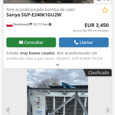
Aire acondicionado bomba de calor
Sanyo
SGP-E240K1GU2W
EUR 3,450
Niedźwiedź
10,113 km
precio fijo IVA no incluído
Consultar
Llamar
Estado:
muy bueno (usado)
, Aire acondicionado con
bomba de calor a gas Sanyo -Modelo: SGP-E240K1GU2W -
Capacidad de refrigeración: 71 kW -Capacidad de
calefacción: 81 kW -Consumo de energía durante la
Clasificado
refrigeración: 54,5 kW -Consumo de energía en
calefacción: 58,6 kW -Nivel de sonoridad: 62 dB -
Refrigerante: R410 -Fuente de alimentación (V/Hz/Ph):
220/50/1 -Dimensiones exteriores: 1750 x 1050 x 2300 mm -
Número de ventiladores: 2 x 730 mm -Peso: 940 kg -Stock:
1 ud. Cedpfx Aiju Ebgus Ioha -Estado: usado