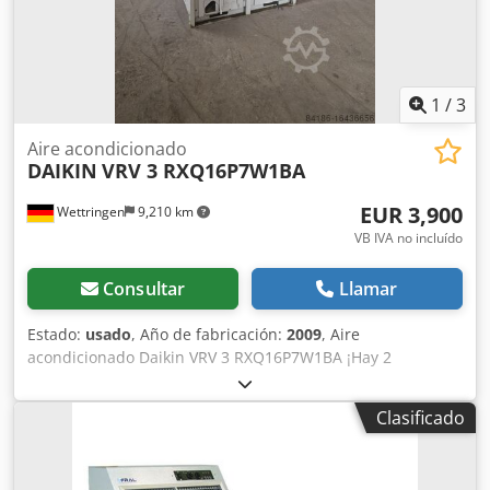
1
/
3
Aire acondicionado
DAIKIN
VRV 3 RXQ16P7W1BA
EUR 3,900
Wettringen
9,210 km
VB IVA no incluído
Consultar
Llamar
Estado:
usado
, Año de fabricación:
2009
, Aire
acondicionado Daikin VRV 3 RXQ16P7W1BA ¡Hay 2
unidades disponibles ! ¡El precio es por aire
acondicionado! más detalles y el alcance de la entrega ver
Clasificado
foto. Datos técnicos ver placa de características. Estado del
artículo: usado, no probado estado: usado, no probado
Chjdpfetzxqujx Ai Ija Sin OVP Sin embalaje original