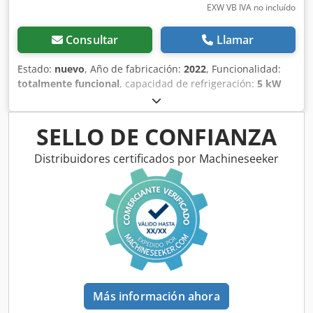
EXW VB IVA no incluído
Consultar
Llamar
Estado:
nuevo
, Año de fabricación:
2022
, Funcionalidad:
totalmente funcional
, capacidad de refrigeración:
5 kW
(6.80 CV)
, peso total:
26 kg
, capacidad de calefacción:
6
kW (8.16 CV)
, Se vende nueva unidad de techo Mitsubishi-
Electric. Refrigerante R32 o R410a. Chsdpfx Aoxu Dcisi Iea
SELLO DE CONFIANZA
Distribuidores certificados por Machineseeker
Más información ahora