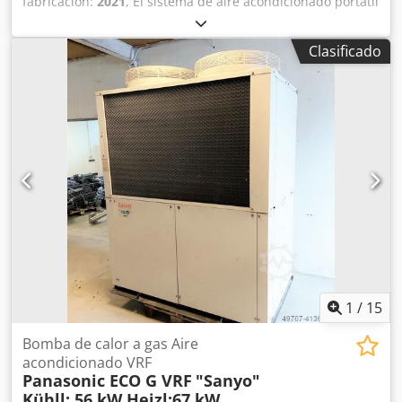
fabricación:
2021
, El sistema de aire acondicionado portátil
y móvil es de uso multifuncional. Gracias a su gran
potencia, de 6,7 kW, es ideal para una amplia variedad de
Clasificado
aplicaciones. Se puede utilizar con una conexión de 230 V
Schuko. La conexión entre la unidad interior y la unidad
exterior es sencilla y puede ser realizada por cualquier
persona, ya que se utiliza un sistema de acoplamiento
rápido. Este sistema se puede utilizar, por ejemplo, como
refrigeración para salas de servidores, para climatizar
oficinas o salas de reuniones, en eventos, ferias o en
procesos de producción. Características: Chjdjfmd Eropfx
Ai Iea Funcionamiento silencioso. Motor con tres
velocidades. Conexión para el desagüe del agua de
condensación. Potencia nominal: 2500 W. Capacidad de
refrigeración: 6650 W. Caudal de aire máximo: 1500 m³/h.
Refrigerante: R410a. Peso: 86 kg.
1
/
15
Bomba de calor a gas Aire
acondicionado VRF
Panasonic ECO G VRF
"Sanyo"
Kühll: 56 kW Heizl:67 kW