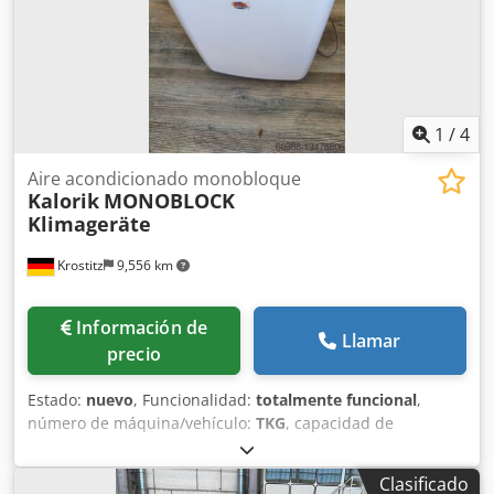
1
/
4
Aire acondicionado monobloque
Kalorik
MONOBLOCK
Klimageräte
Krostitz
9,556 km
Información de
Llamar
precio
Estado:
nuevo
, Funcionalidad:
totalmente funcional
,
número de máquina/vehículo:
TKG
, capacidad de
refrigeración:
3.5 kW (4.76 CV)
, peso total:
40 kg
, tensión
de entrada:
230 V
, duración de la garantía:
12 meses
, tipo
Clasificado
de refrigeración:
aire
, Climatizadores monobloque (con