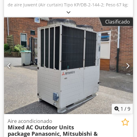
de aire Juwent (Air curtain) Tipo KP/DB-2-144-2; Peso 67 kg;
Año 2012. Precio neto 500 EUR. Precio negociable. Csdey
Sw Ucepfx Ai Ieha
Clasificado
1
/
9
Aire acondicionado
Mixed AC Outdoor Units
package
Panasonic, Mitsubishi &