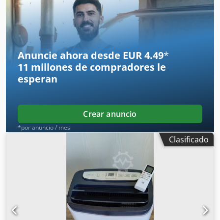
Dimensiones totales: 1055x745x465 mm Consulte las fotos
para ver el diagrama de funcionamiento y los límites
operativos. El refrigerante no está cargado en la máquina.
Anuncie ahora desde EUR 4.49
*
11 millones de compradores
le
esperan
Crear anuncio
*por anuncio / mes
Clasificado