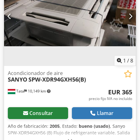
x 600 mm Peso: 23 + 7 kg Unidad interior, alto / ancho /
profundidad: 350 x 840 x 600 mm Panel, alto / ancho: 358 x
1060 x 680 mm • Unidades delgadas, compactas y ligeras •
Diseño silencioso • Proporciona el mejor flujo de aire para
calentar y enfriar • Excelente rendimiento de instalación •
Reducción del consumo de energía de la bomba • Fácil
mantenimiento
1
/
8
Acondicionador de aire
SANYO
SPW-XDR94GXH56(B)
EUR 365
Tata
10,149 km
precio fijo IVA no incluído
Consultar
Llamar
Año de fabricación:
2005
, Estado:
bueno (usado)
, Sanyo
SPW-XDR94GXH56 (B) Flujo de refrigerante variable. Salida
de aire de 4 vías, parcialmente oculta. Capacidad: