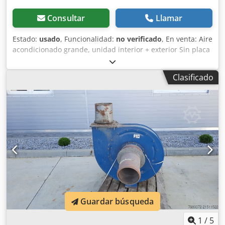
Consultar
Llamar
Estado:
usado
, Funcionalidad:
no verificado
, En venta: Aire
acondicionado grande, unidad interior + exterior Sin placa
de identificación Chsdpjyu Tcyofx Ai Iea Disponemos de 2
unidades de este tipo Precio neto por unidad: 700 euros
Clasificado
Precio negociable
Guardar búsqueda
1
/
5