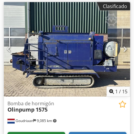
Clasificado
1
/
15
Bomba de hormigón
Olinpump
1575
Goudriaan
9,085 km