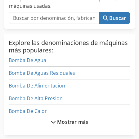
bomba de hormigón EVERDIGM estado como nuevo
máquinas usadas.
garantía de 1 año Dodpsxmkmfefx Anwskr
Buscar
Explore las denominaciones de máquinas
más populares:
Bomba De Agua
Bomba De Aguas Residuales
Bomba De Alimentacion
Bomba De Alta Presion
Bomba De Calor
Mostrar más
Bomba De Concreto
Bomba De Engranajes