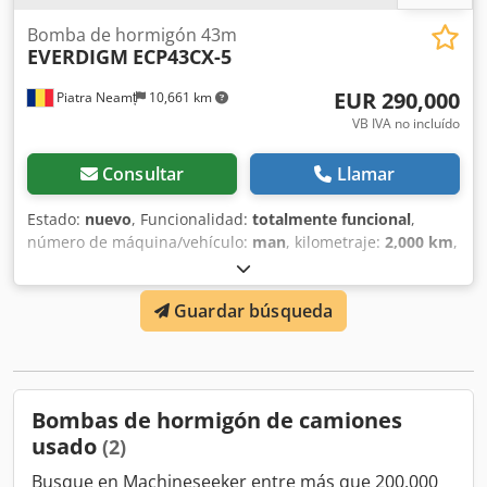
Bomba de hormigón 43m
EVERDIGM
ECP43CX-5
EUR 290,000
Piatra Neamț
10,661 km
VB IVA no incluído
Consultar
Llamar
Estado:
nuevo
, Funcionalidad:
totalmente funcional
,
número de máquina/vehículo:
man
, kilometraje:
2,000 km
,
potencia:
440 kW (598.23 CV)
, primer registro:
10/2024
,
tipo de combustible:
diésel
, peso en vacío:
31,900 kg
, peso
Guardar búsqueda
máximo de la carga:
31,900 kg
, peso total:
31,900 kg
,
tamaño del neumático:
22.5
, configuración de ejes:
8x4
,
combustible:
diésel
, eficiencia energética:
A+
, color:
blanco
, cabina del conductor:
cabina del conductor
, clase
de emisión:
Euro 6
, amortiguación:
hoja parabólica
Bombas de hormigón de camiones
(muelle)
, Año de fabricación:
2024
, horas de
usado
(2)
funcionamiento:
200 h
, peso operativo:
31,900 kg
,
HYUNDAI EVERDIGM 300 horas de funcionamiento!! 2024
Busque en Machineseeker entre más que 200,000