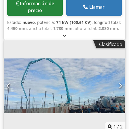
Información de
Llamar
precio
Estado:
nuevo
, potencia:
74 kW (100.61 CV)
, longitud total:
4,450 mm
, ancho total:
1,780 mm
, altura total:
2,080 mm
,
Año de fabricación:
2005
, Material de aplicación: Hormigón
Dkedpfxjy R Tx Is Anwjr Peso en vacío: 2.575 kg
Clasificado
1
/
2