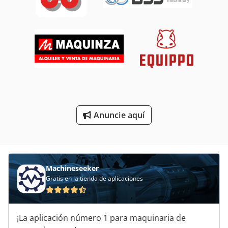
Bomba Hidráulica Manual Con Cilindro
Bomba Neumatica
Bombas De Aguas Residuales
Bombas De Colores
Bombas De Doble Membrana
Anuncie aquí
Bombas De Vacío
Bombas Estándar Química
Machineseeker
Gratis en la tienda de aplicaciones
¡La aplicación número 1 para maquinaria de