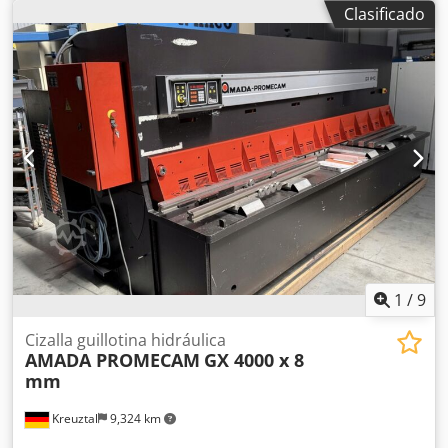
chapa: 8 mm Máx. ancho de corte: 2550 mm Cantidad: 19
Clasificado
mm Número de carreras: 40 Ajuste del ángulo: 0,5 - 2
grados Longitud del tope trasero: 0 - 1000 mm Número de
sujetadores inferiores: 17 Velocidad de descenso: 200
mm/seg. Dkodpfexdb Eyjx Ai Rjr Potencia: 15 kW Longitud:
3400 mm Anchura: 2300 mm Altura: 2150 mm Peso: 8900
kg Tenga en cuenta: La información en esta página ha sido
recopilada por nosotros según nuestro leal saber y
entender y, en la medida de lo posible, proporcionada por
el fabricante. La información se ofrece de buena fe, pero
no se puede garantizar su exactitud. En consecuencia, no
constituyen ninguna representación o condición
contractual. Le recomendamos verificar todos los detalles
importantes.
1
/
9
Cizalla guillotina hidráulica
AMADA PROMECAM
GX 4000 x 8
mm
Kreuztal
9,324 km