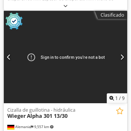
corte: 3.100 mm Potencia total requerida: 11 kW Peso
aprox.: 7.500 kg Dimensiones (LxAnxAl): 4.180 x 2.150 x
Clasificado
2.000 mm Dodpeyy Tqcofx Ai Rjkr Datos técnicos: Espesor
de chapa: 8 mm Longitud de corte: 3.100 mm Tope trasero:
motorizado, 1.000 mm Ajuste de separación de corte 11 kW
1
/
9
Cizalla de guillotina - hidráulica
Wieger
Alpha 301 13/30
Alemania
9,557 km