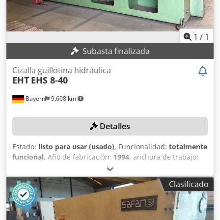
1
/
1
Subasta finalizada
Cizalla guillotina hidráulica
EHT
EHS 8-40
Bayern
9,608 km
Detalles
Estado:
listo para usar (usado)
, Funcionalidad:
totalmente
funcional
, Año de fabricación:
1994
, anchura de trabajo:
4,050 mm
, espesor de chapa (máx.):
8 mm
, DETALLES
TÉCNICOS Ancho de chapa: 4.050 mm Espesor de chapa: 8
Clasificado
mm Dodpfx Ajzapq Doi Rokr Control: convencional