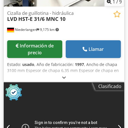
1
/
9
Cizalla de guillotina - hidráulica
LVD
HST-E 31/6 MNC 10
Niederlangen
9,175 km
Información de
Llamar
precio
Estado:
usado
, Año de fabricación:
1997
, Ancho de chapa
3100 mm Espesor de chapa 6,35 mm Espesor de chapa en
acero inoxidable 4,00 mm Ángulo de corte 0,5 - 2,5 ° Ajuste
de la holgura de corte 0,05 - 0,8 mm Número de ciclos 12 -
Clasificado
50 ciclos/min Tope trasero - ajustable 1000 mm Control
DELEM DAC 360 Capacidad de aceite 120 ltr. Potencia del
motor 9,5 kW Peso 7000 kg Dimensiones L-A-H 3950 x 1950
x 1680 mm Estado muy cuidado (!!) Equipada con nuevo
sistema de control DELEM Equipamiento: - Cizalla de
guillotina para chapa, guiado de deslizadera,
electrohidráulica - Unidad de control CNC DELEM tipo DAC