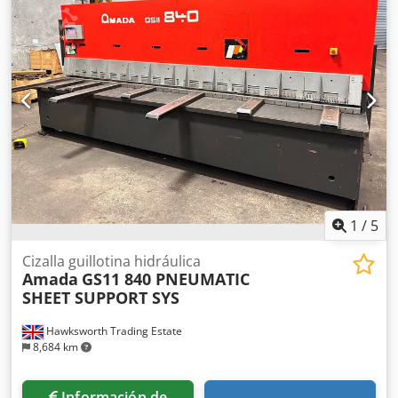
EQUIPAMIENTO DE SERIE GÁLIBO TRASERO MOTORIZADO
PROGRAMABLE GÁLIBO LATERAL DE 1,5 METROS SOPORTE
FRONTAL DE 1,5 METROS LUZ DE LÍNEA DE SOMBRA
PINZAS DE SUJECIÓN HIDRÁULICAS AUTOMÁTICAS
ENGRASE CENTRALIZADO INTERRUPTOR DE PEDAL HAZ DE
LUZ DE SOMBRA CONTADOR DE CICLOS CONTACTOS DE
CIZALLA AUTOMÁTICOS EN EL TOPE TRASERO AJUSTE DE LA
SEPARACIÓN DE LA CUCHILLA Y DEL ÁNGULO DE
INCLINACIÓN TOPES DELANTEROS UN JUEGO DE
CUCHILLAS 4 FILOS DE CORTE CARRERA AJUSTABLE
Dksdpfstrkmnox Ai Rer CANAL DE TRABAJO CUENTA HORAS
AUTODIAGNÓSTICO
1
/
5
Cizalla guillotina hidráulica
Amada
GS11 840 PNEUMATIC
SHEET SUPPORT SYS
Hawksworth Trading Estate
8,684 km
Información de