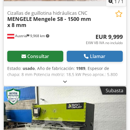
1
/
1
Cizallas de guillotina hidráulicas CNC
MENGELE
Mengele S8 - 1500 mm
x 8 mm
EUR 9,999
Austria
9,968 km
EXW VB IVA no incluído
Consultar
Llamar
Estado:
usado
, Año de fabricación:
1989
, Espesor de
chapa: 8 mm Potencia motriz: 18,5 kW Peso aprox.: 5.800
kg Dimensiones (LxAnxAl): 2.130 x 3.260 x 2.360 mm
Longitud de chapa: 1.550 mm Datos técnicos: Longitud
Subasta
máxima de corte: 1.550 mm Cuelgue lateral en el bastidor:
50 mm Paso de chapa: 16 mm Ángulo de corte ajustable:
0,5° – 2°30′ Ciclos en vacío: 25 – 32 / min Número de
sujetadores: 8 Presión de corte: 280 bar Capacidad de
aceite: 300 litros Potencia total conectada: 20,1 kW
Dimensiones exteriores (L×An×Al): 2.130 × 3.260 × 2.360
mm Equipamiento: Control CNC SIEMENS S5 para plegado