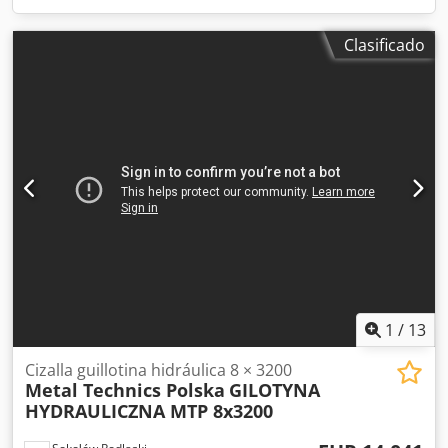
Clasificado
1
/
13
Cizalla guillotina hidráulica 8 × 3200
Metal Technics Polska
GILOTYNA
HYDRAULICZNA MTP 8x3200