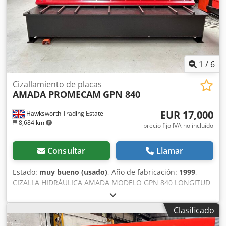
1
/
6
Cizallamiento de placas
AMADA PROMECAM
GPN 840
EUR 17,000
Hawksworth Trading Estate
8,684 km
precio fijo IVA no incluído
Consultar
Llamar
Estado:
muy bueno (usado)
, Año de fabricación:
1999
,
CIZALLA HIDRÁULICA AMADA MODELO GPN 840 LONGITUD
MÁXIMA DE CORTE 4000 mm ESPESOR MÁXIMO M.S. 45
kg/mm/2 8 mm ESPESOR MÁXIMO S.S. 60/kg/mm2 6 mm
Clasificado
RANURAS POR. MIN 10 - 35 GAMA DE LA VUELTA 10 - 1000
mm TAMAÑO DEL MOTOR 15 KW PESO MÁQUINA 10100 kg