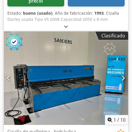
precio
Estado:
bueno (usado)
, Año de fabricación:
1993
, Cizalla
Darley usada Tipo VS 6008 Capacidad 6050 x 8 mm
Dodpfsyzf Snsx Ai Rjkr Máquina totalmente operativa, el
bastidor necesita ser soldado (ver última foto)
Clasificado
1
/
10
Cizalla de guillotina - hidráulica