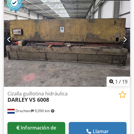
1
/
19
Cizalla guillotina hidráulica
DARLEY
VS 6008
Drachten
9,090 km
Información de
Llamar