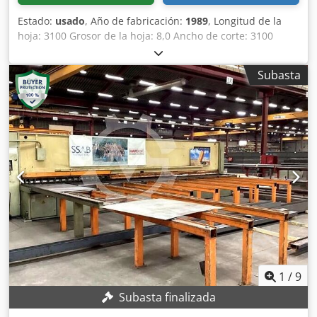
Estado:
usado
, Año de fabricación:
1989
, Longitud de la
hoja: 3100 Grosor de la hoja: 8,0 Ancho de corte: 3100
Requisito total de potencia: 11 Peso aproximado: 7500
Dimensiones (largo x ancho x alto): 4180 x 2150 x 2000
Subasta
Datos técnicos: Espesor de la chapa: 8 mm Longitud de
corte: 3.100 mm Tope trasero: motorizado 1.000 mm Ajuste
de la distancia de corte 11 kW Dkjdpfxoru Un Hj Ai Rsr
1
/
9
Subasta finalizada