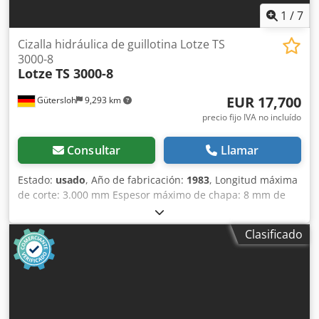
1
/
7
Cizalla hidráulica de guillotina Lotze TS
3000-8
Lotze
TS 3000-8
EUR 17,700
Gütersloh
9,293 km
precio fijo IVA no incluído
Consultar
Llamar
Estado:
usado
, Año de fabricación:
1983
, Longitud máxima
de corte: 3.000 mm Espesor máximo de chapa: 8 mm de
acero Tope trasero motorizado con ajuste fino mediante
volante, hasta 1.000 mm Limitación de longitud de corte
Clasificado
Dksdpfx Aier D Tnwj Ror Cuchillas afiladas Peso: 6.800 kg