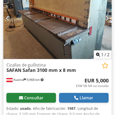
1
/
2
Cizallas de guillotina
SAFAN
Safan 3100 mm x 8 mm
EUR 5,000
Austria
9,968 km
EXW VB IVA no incluído
Consultar
Llamar
Estado:
usado
, Año de fabricación:
1987
, Longitud de
chapa: 3.100 mm Espesor de chapa: 8,0 mm Ancho de