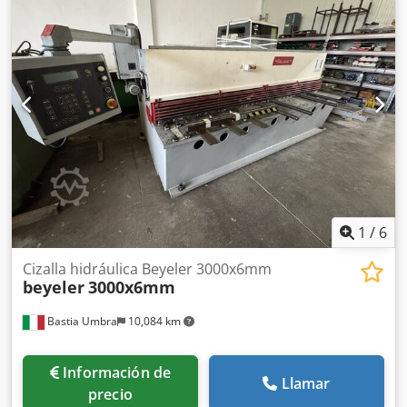
1
/
6
Cizalla hidráulica Beyeler 3000x6mm
beyeler
3000x6mm
Bastia Umbra
10,084 km
Información de
Llamar
precio