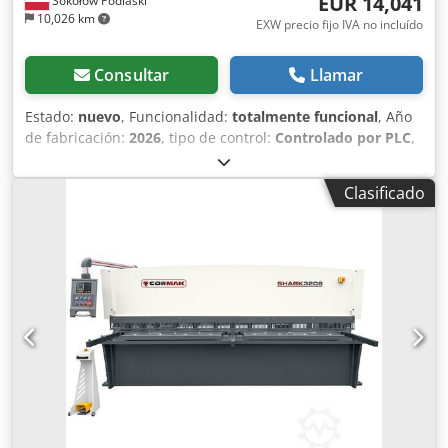
EUR 14,041
Sokołów Podlaski
10,026 km
EXW precio fijo IVA no incluído
Consultar
Llamar
Estado:
nuevo
, Funcionalidad:
totalmente funcional
, Año
de fabricación:
2026
, tipo de control:
Controlado por PLC
,
grado de automatización:
automático
, tipo de
accionamiento:
hidráulico
, fabricante de controles:
ESTUN
Clasificado
Automation
, modelo de controlador:
E21S
, anchura de
trabajo:
3,200 mm
, ángulo de corte (mín.):
1.5 °
, ángulo de
corte (máx.):
1.5 °
, frecuencia de carrera (min.):
12 r/min
,
frecuencia de golpes (máx.):
12 r/min
, espesor de chapa
(máx.):
8 mm
, espesor de chapa de aluminio (máx.):
8 mm
,
espesor de chapa latón (máx.):
8 mm
, espesor de chapa
cobre (máx.):
8 mm
, espesor chapa acero (máx.):
8 mm
,
espesor de chapa de acero inoxidable (máx.):
5 mm
, altura
de la mesa:
800 mm
, ajuste del tope trasero:
accionado
por motor
, calibre trasero:
600 mm
, Recorrido de
retroceso Eje R:
600 mm
, tensión de entrada:
400 V
, tipo
de corriente de entrada:
trifásico
, capacidad del depósito