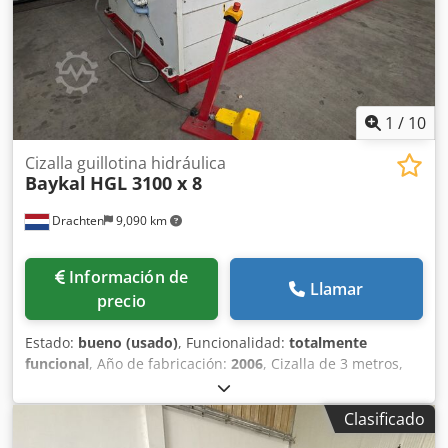
1
/
10
Cizalla guillotina hidráulica
Baykal
HGL 3100 x 8
Drachten
9,090 km
Información de
Llamar
precio
Estado:
bueno (usado)
, Funcionalidad:
totalmente
funcional
, Año de fabricación:
2006
, Cizalla de 3 metros,
usada, marca Baykal. Tipo: HGL 3100 x 8 Capacidad: 3100 x
8 mm (acero) Control numérico (NC) eléctrico para el ajuste
Clasificado
del tope trasero Año de fabricación: 2006 Dkjdpfszgt Tbjx
Ai Rer