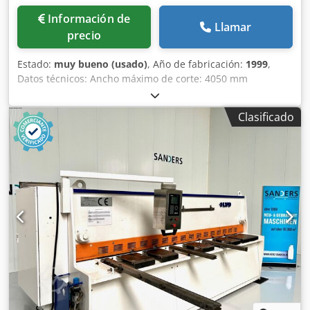
Información de
Llamar
precio
Estado:
muy bueno (usado)
, Año de fabricación:
1999
,
Datos técnicos: Ancho máximo de corte: 4050 mm
Rendimiento máximo de corte en acero: 0,5 - 8,0 mm
Rendimiento máximo de corte en acero inoxidable: 6,0 mm
Clasificado
Guía paralela ajustable mediante motor: 1000 mm Ajuste
programable de la separación de corte Ajuste programable
del ángulo de corte Control NC: AMADA OPE1 Función de
sujeción de la chapa Dksdjzcyn Sjpfx Ai Ror Potencia del
motor: 15 kW Dimensiones (largo x ancho x alto):
aproximadamente 4800 x 2200 x 2150 mm Peso:
aproximadamente 12 toneladas El vendedor no se hace
responsable de errores de escritura o de transmisión de
datos. La máquina presenta, en cuanto a apariencia,
tecnología y desgaste, las características propias de su
antigüedad; las máquinas usadas se venden sin ningún
tipo de garantía.