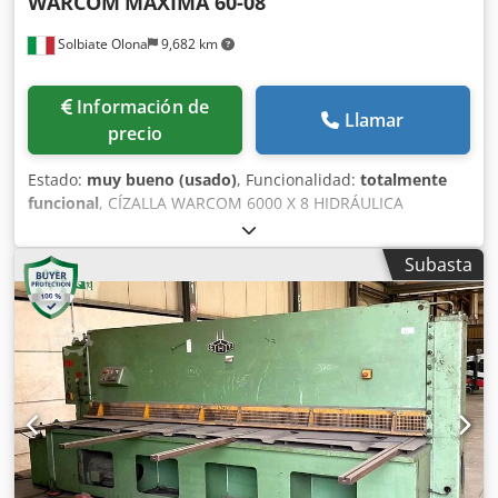
WARCOM
MAXIMA 60-08
Solbiate Olona
9,682 km
Información de
Llamar
precio
Estado:
muy bueno (usado)
, Funcionalidad:
totalmente
funcional
, CÍZALLA WARCOM 6000 X 8 HIDRÁULICA
MODELO MAXIMA 60-08 Djdpfx Aozilt Ssi Rjkr
Subasta