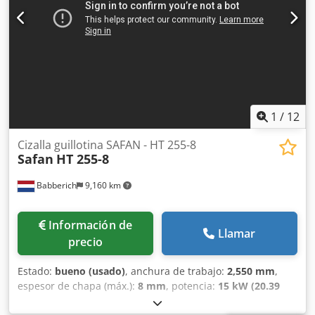
1
/
12
Cizalla guillotina SAFAN - HT 255-8
Safan
HT 255-8
Babberich
9,160 km
Información de
Llamar
precio
Estado:
bueno (usado)
, anchura de trabajo:
2,550 mm
,
espesor de chapa (máx.):
8 mm
, potencia:
15 kW (20.39
CV)
, Tope trasero con pantalla táctil Máx. espesor de