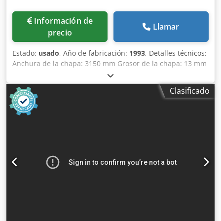
Información de
Llamar
precio
Estado:
usado
, Año de fabricación:
1993
, Detalles técnicos:
Anchura de la chapa: 3150 mm Grosor de la chapa: 13 mm
Anchura del soporte: 3670 mm Longitud de la hoja: 3150
mm Dispositivo de sujeción: 18 piezas Tope trasero:
Clasificado
motorizado 1000 Altura sobre el suelo: 850 mm Número de
horas de funcionamiento: 3256 Tamaño de la mesa: LxA:
3770 x 500 mm Potencia total necesaria: 30 kW Peso de la
máquina aprox.: 12,9 toneladas Dimensiones de la
máquina: 4,4 x 2,8 x 2,4 m Carrera corta Funcionamiento
continuo Iluminación de hendidura Dispositivo hidráulico
de plegado de chapa cortina de luz trasera Tope trasero
posicionable * Dkodpfx Aiju Icnfj Rer