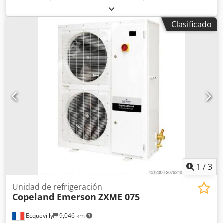
Clasificado
1
/
3
Unidad de refrigeración
Copeland Emerson
ZXME 075
Ecquevilly
9,046 km