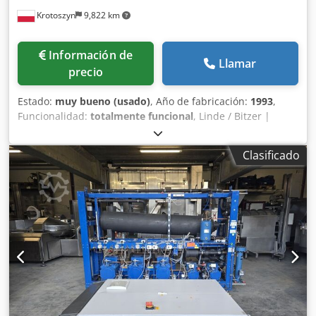
Krotoszyn
9,822 km
Información de
Llamar
precio
Estado:
muy bueno (usado)
, Año de fabricación:
1993
,
Funcionalidad:
totalmente funcional
, Linde / Bitzer |
Unidad de refrigeración industrial con tres compresores
Especificación técnica del bastidor: Fabricante del
Clasificado
conjunto: Linde Aktiengesellschaft Modelo / Tipo: VHM 316-
4521 Número de serie: 10309 Año de fabricación: 1993
Refrigerante: R22 Presión máxima de trabajo permitida: 25
/ 13 bar Dimensiones del bastidor: 2930 × 830 × 1870 mm
Especificación de los compresores instalados (3x Bitzer
Kühlmaschinenbau GmbH): Alimentación: 380–420 V (50
Hz) / 440–480 V (60 Hz) – 3 fases Corriente máxima de
funcionamiento: 24 A (por cada compresor) Capacidad
volumétrica unitaria: 42,3 m³/h (a 50 Hz) / 51,0 m³/h (a 60
Hz) Capacidad volumétrica total del conjunto: 126,9 m³/h (a
50 Hz) / 153,0 m³/h (a 60 Hz) Grado de protección: IP 54