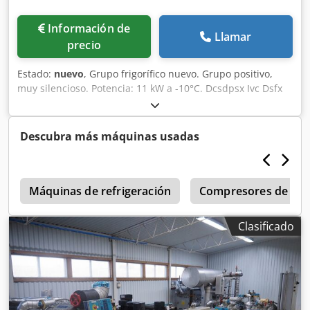
Información de
Llamar
precio
Estado:
nuevo
, Grupo frigorífico nuevo. Grupo positivo,
muy silencioso. Potencia: 11 kW a -10°C. Dcsdpsx Ivc Dsfx
Am Uek
Descubra más máquinas usadas
o
Máquinas de refrigeración
Compresores de refr
Clasificado