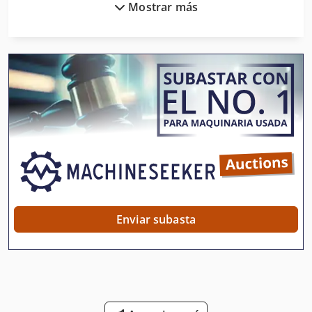
Mostrar más
Compresor De Flaco
Compresor De Piston
Compresor Movil
Condensador De Ajuste
Depósito De Refrigerante
Dispositivos De Enfriamiento
Enfriador De Aire
Envase De Refrigerante
Enviar subasta
Equipo De Compactación
Fábrica De Compresor De Harz
Refrigerador Comercial