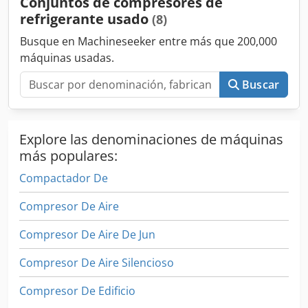
Conjuntos de compresores de
negociable. Se puede organizar una inspección técnica con
refrigerante usado
(8)
al menos 24 horas de antelación a la fecha límite.
Hablamos inglés. Wir sprechen Deutsch. Hablamos
Busque en Machineseeker entre más que 200,000
español. Beszélünk magyarul. Nos reservamos el derecho
máquinas usadas.
a errores, modificaciones y venta previa.
Buscar
Explore las denominaciones de máquinas
más populares:
Compactador De
Compresor De Aire
Compresor De Aire De Jun
Compresor De Aire Silencioso
Compresor De Edificio