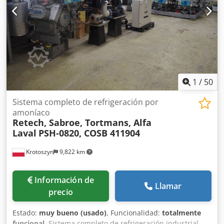
1
/
50
Sistema completo de refrigeración por
amoníaco
Retech, Sabroe, Tortmans, Alfa
Laval
PSH-0820, COSB 411904
Krotoszyn
9,822 km
Información de
Llamar
precio
Estado:
muy bueno (usado)
, Funcionalidad:
totalmente
funcional
, Sistema completo de refrigeración industrial