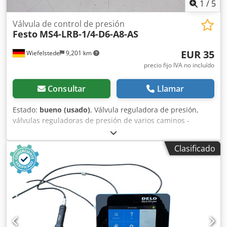
1
/
5
Válvula de control de presión
Festo
MS4-LRB-1/4-D6-A8-AS
EUR 35
Wiefelstede
9,201 km
precio fijo IVA no incluído
Consultar
Llamar
Estado:
bueno (usado)
, Válvula reguladora de presión,
válvulas reguladoras de presión de varios caminos -
Fabricante: Festo -Tipo: MS4-LRB-1/4-D6-A8-AS -Presión de
funcionamiento: 0-10 bar -Cantidad: 1 válvula disponible -
Clasificado
Precio: por unidad -Dimensiones: 130/60/A40 mm -Peso:
0,22 kg Cedpfxjcqvprs Aagsha