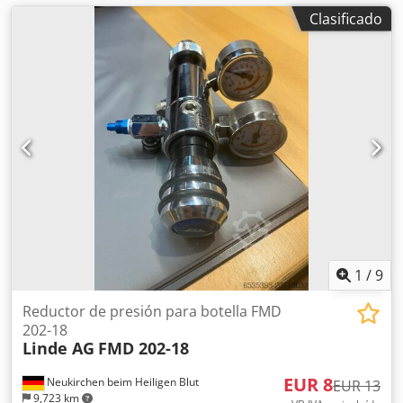
Clasificado
1
/
9
Reductor de presión para botella FMD
202-18
Linde AG
FMD 202-18
EUR 8
Neukirchen beim Heiligen Blut
EUR 13
9,723 km