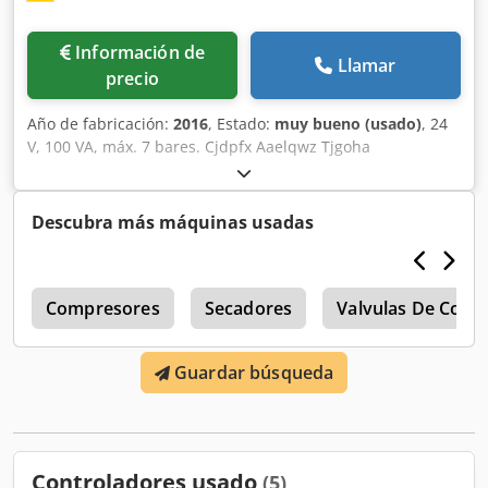
Información de
Llamar
precio
Año de fabricación:
2016
, Estado:
muy bueno (usado)
, 24
V, 100 VA, máx. 7 bares. Cjdpfx Aaelqwz Tjgoha
Descubra más máquinas usadas
o
Compresores
Secadores
Valvulas De Contr
Guardar búsqueda
Controladores usado
(5)