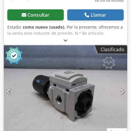
VB IVA no incluído
Consultar
Llamar
Estado:
como nuevo (usado)
, Por la presente, ofrecemos a
la venta este reductor de presión. N.º de artículo:
RS3602021018 Disponibles 5 unidades en condiciones
como nuevas. Precio por la compra de todas las unidades:
Clasificado
40 € (neto). Manual de instrucciones incluido. Posibilidad
de envío. Chsdpfxex Ekrue Aagsa No se aceptan
devoluciones ni se ofrece garantía.