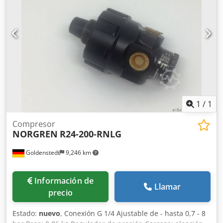
Alemania • marcado CE / UKCA • ideal para plantas de
producción e integradores de procesos
1
/
1
Compresor
NORGREN
R24-200-RNLG
Goldenstedt
9,246 km
Información de
Llamar
precio
Estado:
nuevo
, Conexión G 1/4 Ajustable de - hasta 0,7 - 8