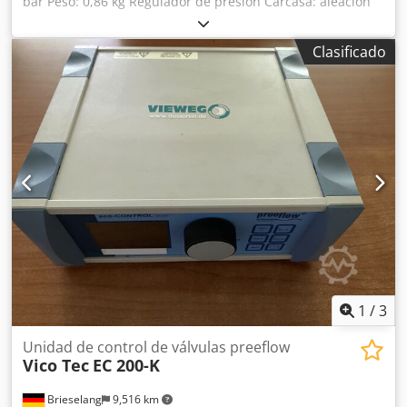
bar Peso: 0,86 kg Regulador de presión Carcasa: aleación
de zinc Sin manómetro Incluye manual de instrucciones
¡Hay 10 unidades disponibles! Cedpfxod Ih N Sj Aageha
Clasificado
1
/
3
Unidad de control de válvulas preeflow
Vico Tec
EC 200-K
Brieselang
9,516 km