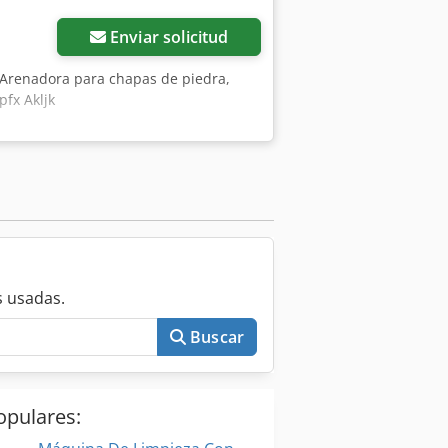
Enviar solicitud
 Arenadora para chapas de piedra,
pfx Akljk
 usadas.
Buscar
opulares: