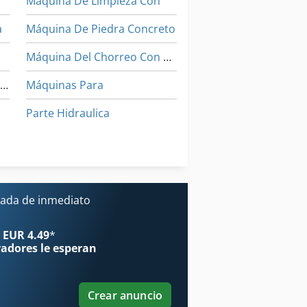
Máquina De Limpieza Con
a
Máquina De Piedra Concreto
Máquina Del Chorreo Con Arena De Ibix
Gabinete De Chorro De Arena
Máquinas Para
Parte Hidraulica
ora De Chorro De Tinta
Sistema De Chorro De Agua
Áreas De Aplicación
ua
ada de inmediato
ón
 EUR 4.49
*
radores
le esperan
Crear anuncio