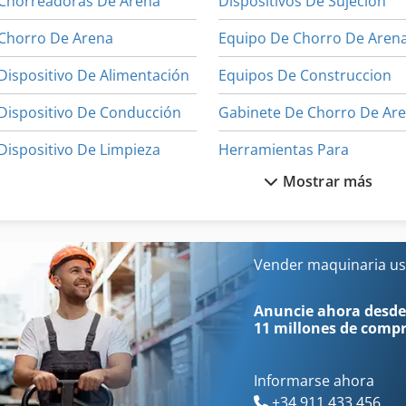
Chorreadoras De Arena
Dispositivos De Sujecion
Chorro De Arena
Equipo De Chorro De Aren
Dispositivo De Alimentación
Equipos De Construccion
Dispositivo De Conducción
Dispositivo De Limpieza
Herramientas Para
Mostrar más
Dispositivo De Puesta A
Impres
Dispositivo De Torneado
Lavado De Camiones
Dispositivos De Mando
Máquina De Chorro De Ag
Vender maquinaria us
Dispositivos De Medición
Máquina De La Construcci
Anuncie ahora desde
11 millones de comp
Informarse ahora
+34 911 433 456