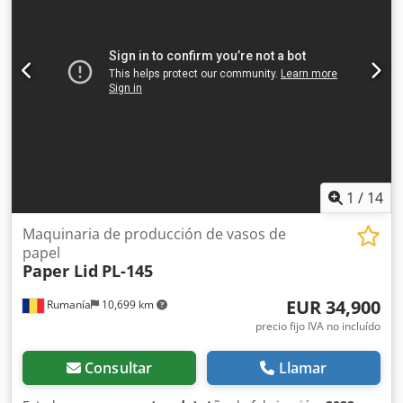
1
/
14
Maquinaria de producción de vasos de
papel
Paper Lid
PL-145
EUR 34,900
Rumanía
10,699 km
precio fijo IVA no incluído
Consultar
Llamar