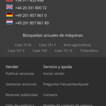
+34 911 433 456
+44 20 331 800 72
+49 201 857 861 0
+49 201 857 861 80
Búsquedas actuales de máquinas:
Case 75 Xt
Case 721 F
Rulo (agricultura)
Case 721 E
Case 730
Case 721 D
Trituradora
Vender
Servicio y ayuda
Publicar anuncios
Iniciar sesión
Gestionar anuncios
Preguntas frecuentes/Ayuda
Reservar publicidad
Contacto
Sello de confianza
Modelo de contrato de compra