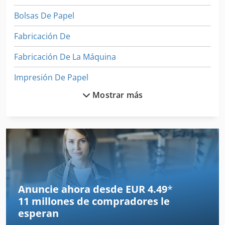
Bolsas De Papel
Fabricación De
Fabricación De La Máquina
Impresión De Papel
Mostrar más
Maquina De Corte De Papel
Maquina De Embalaje
Maquina De Envase
Maquina De Papel
Maquina Para
Anuncie ahora desde EUR 4.49
*
11 millones de compradores
le
Maquinaria De Construccion
esperan
Maquinaria De Construcción Vial