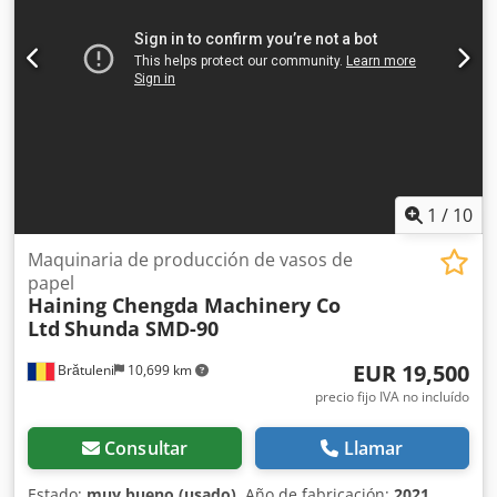
1
/
10
Maquinaria de producción de vasos de
papel
Haining Chengda Machinery Co
Ltd
Shunda SMD-90
EUR 19,500
Brătuleni
10,699 km
precio fijo IVA no incluído
Consultar
Llamar
Estado:
muy bueno (usado)
, Año de fabricación:
2021
,