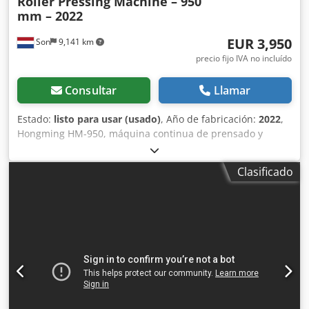
Roller Pressing Machine – 950
mm – 2022
EUR 3,950
Son
9,141 km
precio fijo IVA no incluído
Consultar
Llamar
Estado:
listo para usar (usado)
, Año de fabricación:
2022
,
Hongming HM-950, máquina continua de prensado y
aplanado con rodillos, adecuada para la producción de
cubiertas duras, portadas de libros, carpetas, materiales
Clasificado
de presentación, cajas rígidas y otros productos de cartón
o papel encolados. La máquina alimenta el material de
forma continua mediante una cinta transportadora que lo
hace pasar por un rodillo de presión de gran tamaño. Esto
proporciona un resultado de prensado uniforme, mejora la
adhesión entre las capas encoladas y ayuda a eliminar las
burbujas de aire y las irregularidades atrapadas. La
presión y la altura de trabajo se pueden ajustar
manualmente en ambos lados de la máquina.
Especificaciones técnicas: * Fabricante: Hongming *