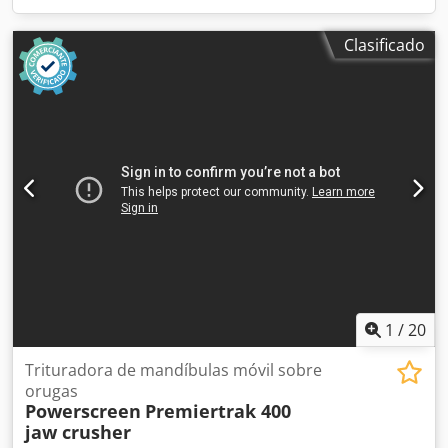
Clasificado
1
/
20
Trituradora de mandíbulas móvil sobre
orugas
Powerscreen
Premiertrak 400
jaw crusher