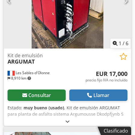
1
/
6
Kit de emulsión
ARGUMAT
EUR 17,000
Les Sables-d'Olonne
8,910 km
precio fijo IVA no incluído
Consultar
Llamar
Estado:
muy bueno (usado)
, Kit de emulsión ARGUMAT
para planta de asfalto sistema Argumousse Dkodpfjynb S
Ajx Abzor
Clasificado