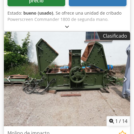
precio
Estado:
bueno (usado)
, Se ofrece una unidad de cribado
Powerscreen Commander 1800 de segunda mano.
Plataforma de cribado, caja de cribado, dos cintas
transportadoras, cinta de capotaje, ancho de cinta 80,
Clasificado
motor Deutz de 4 cilindros, nuevas líneas hidráulicas y
conexiones, cableado eléctrico nuevo. Dkjdpfx Aonnz
Tkobzsr Totalmente funcional.
1
/
14
Molino de impacto