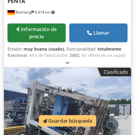
PENTA
Rohrberg
9,418 km
Información de
Llamar
precio
Estado:
muy bueno (usado)
, Funcionalidad:
totalmente
funcional
, Año de fabricación:
2002
, En oferta es un usado
PENTA rumbling sistema de adoquines, año de
construcción 2002. Djdperzt Nkjfx Abzjkr Totalmente
Clasificado
funcional, muy buen estado.
Guardar búsqueda