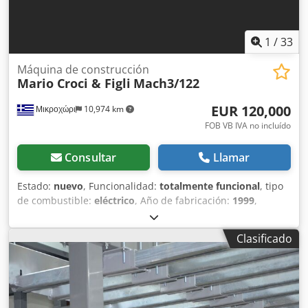
1
/
33
Máquina de construcción
Mario Croci & Figli
Mach3/122
EUR 120,000
Μικροχώρι
10,974 km
FOB VB IVA no incluído
Consultar
Llamar
Estado:
nuevo
, Funcionalidad:
totalmente funcional
, tipo
de combustible:
eléctrico
, Año de fabricación:
1999
,
Máquina italiana para tubos de hormigón Mario Croci &
Figli. En excelente estado (la máquina es nueva y nunca ha
Clasificado
fabricado ni un solo tubo). Protegida contra la intemperie y
almacenada en un almacén seco. Produce tubos de 2 y 2,5
metros de longitud, con diámetros desde D30 hasta D120
cm. Se entrega con moldes de D300, D400, D500, D600 y
sus correspondientes anillos. Ubicada en Drama, Grecia.