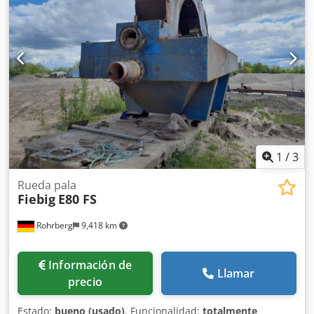
1
/
3
Rueda pala
Fiebig
E80 FS
Rohrberg
9,418 km
Información de
Llamar
precio
Estado:
bueno (usado)
, Funcionalidad:
totalmente