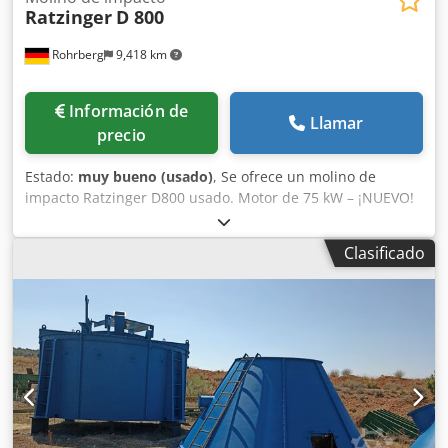
Ratzinger
D 800
Rohrberg
9,418 km
Información de
Llamar
precio
Estado:
muy bueno (usado)
, Se ofrece un molino de
impacto Ratzinger D800 usado. Motor de 75 kW – ¡NUEVO!
Reacondicionado completamente. Piezas de desgaste
reemplazadas. Estructura de acero incluida. Dkjdpow H
Clasificado
Savjfx Abzsr