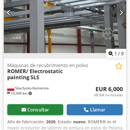
¡Excelente oportunidad! Dsdpfxsza H U Tj Abzskr
1
/
9
Máquinas de recubrimiento en polvo
ROMER/ Electrostatic
painting
SLS
EUR 6,000
Skarżysko-Kamienna
10,049 km
VB IVA no incluído
Consultar
Llamar
Año de fabricación:
2020
, Estado:
nuevo
, ROMER® es el
mayor productor de talleres de pintura en polvo de Polonia