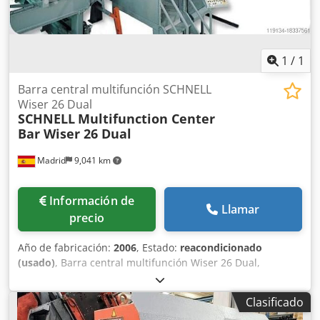
1
/
1
Barra central multifunción SCHNELL
Wiser 26 Dual
SCHNELL
Multifunction Center
Bar Wiser 26 Dual
Madrid
9,041 km
Información de
Llamar
precio
Año de fabricación:
2006
, Estado:
reacondicionado
(usado)
, Barra central multifunción Wiser 26 Dual,
fabricada por SCHNELL Completamente renovada "como
nueva" 1 barra hasta: 8/22 mm 2 barras hasta: 8/20 mm 3
Clasificado
barras hasta: 8/12 mm Longitud de la barra: 12 m 1 barra