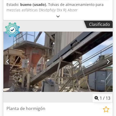
Estado:
bueno (usado)
, Tolvas de almacenamiento para
mezclas asfálticas Dksdpfxjy Dix Rj Abzer
Clasificado
1
/
13
Planta de hormigón