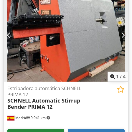
hasta: 8/22 mm 2 barras hasta: 8/20 mm Dkodsvtx E Hspfx
Abzjr 3 barras hasta: 8/12 mm Longitud de la barra: 12 m
1
/
4
Estribadora automática SCHNELL
PRIMA 12
SCHNELL
Automatic Stirrup
Bender PRIMA 12
Madrid
9,041 km