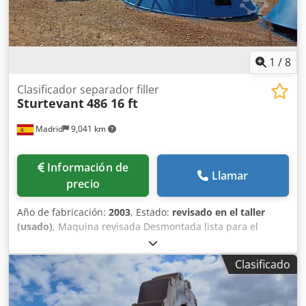
1
/
8
Clasificador separador filler
Sturtevant
486 16 ft
Madrid
9,041 km
Información de
Llamar
precio
Año de fabricación:
2003
, Estado:
revisado en el taller
(usado)
, Maquina revisada Desmontada lista para el
transporte en contenedor (2) Dkjdpfjizkxwox Abzer Forros
antidesgaste Rodamientos nuevos Capacidad de pase 160
Clasificado
Tm hora Motor de 50 kw a 150 Kw dependiendo de
necesidades. Motor actual instalado 75 kw