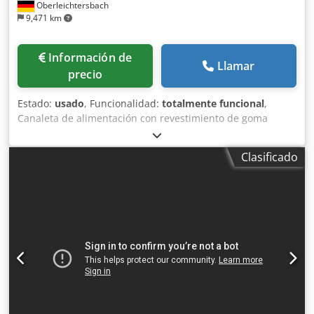
Oberleichtersbach
9,471 km
Información de
Llamar
precio
Estado:
usado
, Funcionalidad:
totalmente funcional
,
Canaleta de alimentación con revestimiento de goma
Tambor mezclador con paletas, diámetro aprox. 1.600 mm,
longitud aprox. 4.000 mm Dedpoxrn Anjfx Abzjkr gran
Clasificado
capacidad de producción diseño sencillo y robusto en
remolque de 2 ejes