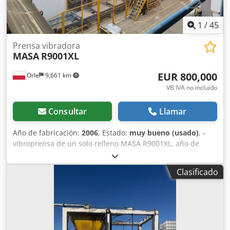
1
/
45
Prensa vibradora
MASA
R9001XL
EUR 800,000
Orle
9,661 km
VB IVA no incluído
Consultar
Llamar
Año de fabricación:
2006
, Estado:
muy bueno (usado)
, -
vibroprensa de un solo relleno MASA R9001XL, año de
fabricación 2006 - alimentador para el elevador
acumulador - elevador acumulador - carro multifurca
Clasificado
Liftmobil II - elevador desacumulador - área de
maduración (estanterías) para 4200 palets - centrador -
alimentador para el pinzador - pinzador de embalaje -
cepillo de limpieza - aceitado de palets - volteador de
palets - almacén de palets para 20 uds. - alimentador de
retorno a la vibroprensa - transportador de rodillos para