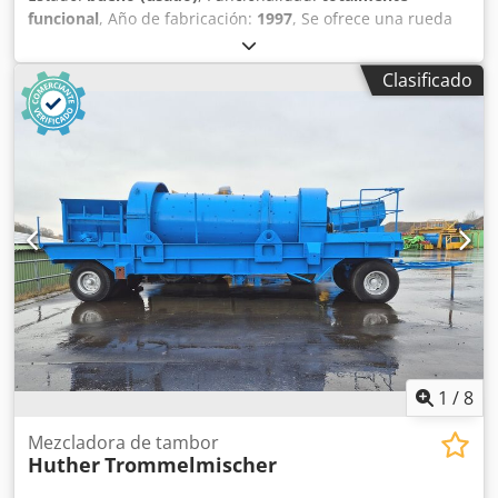
funcional
, Año de fabricación:
1997
, Se ofrece una rueda
de cangilones usada de la marca Fiebig. Modelo: E80 FS,
año de fabricación 1997, Capacidad: 80 m³/h, Mezcla: 300
Clasificado
m³/h Dkodpfezbawksx Abzer Accionamiento: 4 kW,
Longitud: 4,00 m, Anchura: 2,60 m, Diámetro de la rueda:
3,60 m, Número de cangilones: 14, Ancho de rueda: 700
mm.
1
/
8
Mezcladora de tambor
Huther
Trommelmischer