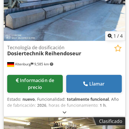
1
/
4
Tecnología de dosificación
Dosiertechnik
Reihendoseur
Altenburg
9,585 km
Información de
Llamar
precio
Estado:
nuevo
, Funcionalidad:
totalmente funcional
, Año
de fabricación:
2026
, horas de funcionamiento:
1 h
,
Sistemas dosificadores en línea para la producción de
materiales de construcción. Dksdpozlxqcjfx Abzor
Clasificado
Búnkeres dispuestos en línea según sus necesidades.