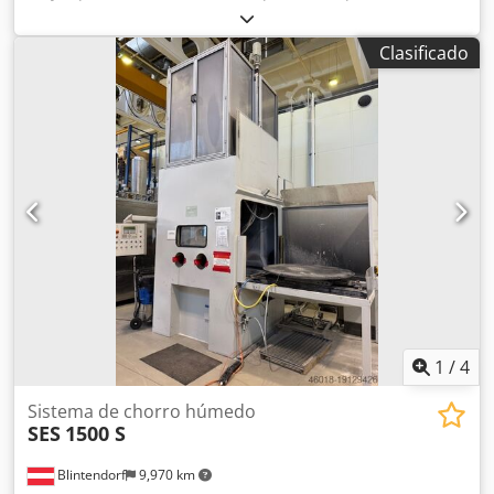
y uno de los más grandes de Europa. ROMER® tiene más
de 10,000 dispositivos fabricados que operan en más de
Clasificado
45 países de todo el mundo. ROMER® produce equipos
tecnológicos únicos para talleres de pintura en polvo, así
como talleres completos de pintura llave en mano
completamente automáticos. ROMER® proporciona
soluciones de calefacción para las industrias aeronáutica y
automotriz para las mayores preocupaciones del mundo.
Dedpfefz U Tisx Abzekr
1
/
4
Sistema de chorro húmedo
SES
1500 S
Blintendorf
9,970 km