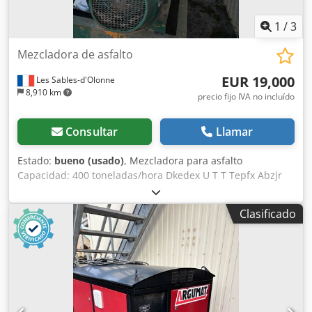
1
/
3
Mezcladora de asfalto
EUR 19,000
Les Sables-d'Olonne
8,910 km
precio fijo IVA no incluído
Consultar
Llamar
Estado:
bueno (usado)
, Mezcladora para asfalto
Capacidad: 400 toneladas/hora Dkedex U T T Tepfx Abzjr
Clasificado