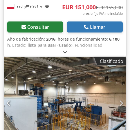
EUR 151,000
Trachy
9,981 km
EUR 155,000
precio fijo IVA no incluído
Consultar
Llamar
Año de fabricación:
2016
, horas de funcionamiento:
6,100
h
, Estado:
listo para usar (usado)
, Funcionalidad:
totalmente funcional
, Terex Pegson Premiertrak 400 Año
2016 6100 horas Entrada: 1100 x 700 mm Terex Pegson
Clasificado
Metrotrak 900 x 600 Año 2016 Dksdpfx Aoxvcduobzor 6100
horas Entrada: 1100 x 700 mm Motor: Scania DC09 Rango
de tamaño de cribado (CSS): de 0-65 a 0-150 mm
Capacidad: de 150 a 250 toneladas por hora, según el
material Peso: 45 toneladas Equipado con transportador
lateral Equipado con imán de separación de material
Equipado con báscula de cinta Nueva mordaza oscilante
18 % Mn 2 % Cr y nuevas cuñas para mordazas La
máquina está en excelentes condiciones de
funcionamiento y lista para trabajar, como si fuera NUEVA.