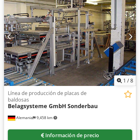
Capacidad de los búnkeres: 2 tamaños de 15 m³ y 40 m³.
Sistema completo con control que permite almacenar
hasta 999 recetas. Rendimiento por hora de hasta 700
toneladas. Cinta transportadora de almacenamiento, fija o
basculante. Con o sin mezclador de paletas. Precio y
alcance del suministro a consultar.
1
/
8
Línea de producción de placas de
baldosas
Belagsysteme GmbH
Sonderbau
Alemania
9,458 km
Información de precio