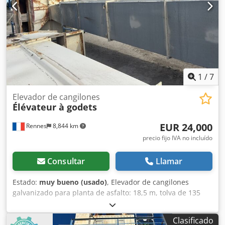
1
/
7
Elevador de cangilones
Élévateur à godets
EUR 24,000
Rennes
8,844 km
precio fijo IVA no incluído
Consultar
Llamar
Estado:
muy bueno (usado)
, Elevador de cangilones
galvanizado para planta de asfalto: 18,5 m, tolva de 135
cm, capacidad de 150 a 200 toneladas/hora Dedsy Diyhjpfx
Abzokr
Clasificado