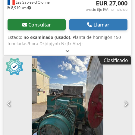
EUR 27,000
Les Sables-d'Olonne
8,910 km
precio fijo IVA no incluído
Consultar
Llamar
Estado:
no examinado (usado)
, Planta de hormigón 150
toneladas/hora Dkjdpjynb Nzjfx Abzjr
Clasificado