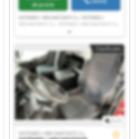
Llamar
de precio
SISTEMES I MECANITZATS S.L. SISTEMES I
MECANITZATS S.L. SISTEMES I MECANITZATS S.L.
SISTEMES I MECANITZATS S.L. SISTEMES I
MECANITZATS S.L. SISTEMES I MECANITZATS S.L.
SISTEMES I MECANITZATS S.L. SISTEMES I
Clasificado
MECANITZATS S.L. SISTEMES I MECANITZATS S.L.
SISTEMES I MECANITZATS S.L. SISTEMES I
MECANITZATS S.L. SISTEMES I MECANITZATS S.L.
SISTEMES I MECANITZATS S.L. SISTEMES I
MECANITZATS S.L. SISTEMES I MECANITZATS S.L.
SISTEMES I MECANITZATS S.L. SISTEMES I
MECANITZATS S.L. SISTEMES I MECANITZATS S.L.
SISTEMES I MECANITZATS S.L. SISTEMES I
MECANITZATS S.L.
1
/
1
SISTEMES I MECANITZATS S.L.