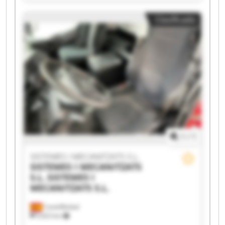
MECANITZATS S.L. SISTEMES I MECANITZATS S.L.
SISTEMES I MECANITZATS S.L. SISTEMES I
Clasificado
MECANITZATS S.L. SISTEMES I MECANITZATS S.L.
SISTEMES I MECANITZATS S.L. SISTEMES I
MECANITZATS S.L. SISTEMES I MECANITZATS S.L.
SISTEMES I MECANITZATS S.L. SISTEMES I
MECANITZATS S.L. SISTEMES I MECANITZATS S.L.
SISTEMES I MECANITZATS S.L. SISTEMES I
MECANITZATS S.L. SISTEMES I MECANITZATS S.L.
SISTEMES I MECANITZATS S.L. SISTEMES I
MECANITZATS S.L.
1
/
1
SISTEMES I MECANITZATS S.L.
SISTEMES I MECANITZATS
S.L.
SISTEMES I
MECANITZATS S.L.
Castellbisbal
9,423 km