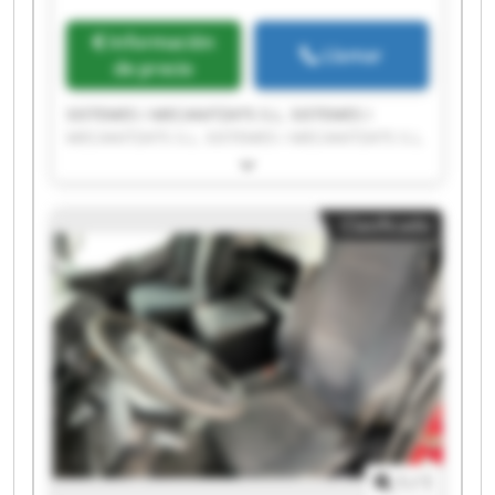
Información
Llamar
de precio
SISTEMES I MECANITZATS S.L. SISTEMES I
MECANITZATS S.L. SISTEMES I MECANITZATS S.L.
SISTEMES I MECANITZATS S.L. SISTEMES I
MECANITZATS S.L. SISTEMES I MECANITZATS S.L.
SISTEMES I MECANITZATS S.L. SISTEMES I
Clasificado
MECANITZATS S.L. SISTEMES I MECANITZATS S.L.
SISTEMES I MECANITZATS S.L. SISTEMES I
MECANITZATS S.L. SISTEMES I MECANITZATS S.L.
SISTEMES I MECANITZATS S.L. SISTEMES I
MECANITZATS S.L. SISTEMES I MECANITZATS S.L.
SISTEMES I MECANITZATS S.L. SISTEMES I
MECANITZATS S.L. SISTEMES I MECANITZATS S.L.
SISTEMES I MECANITZATS S.L. SISTEMES I
MECANITZATS S.L.
1
/
1