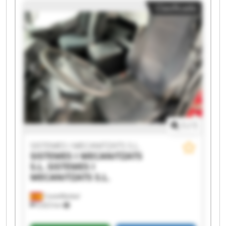
Clasificado
1
/
1
SISTEMES I MECANITZATS S.L.
SISTEMES I MECANITZATS
S.L.
SISTEMES I
MECANITZATS S.L.
Castellbisbal
9,423 km