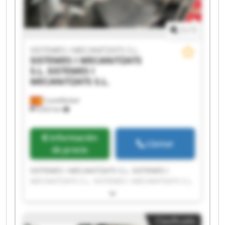
1
/
1
SISTEMES I MECANITZATS S.L.
SISTEMES I MECANITZATS
S.L.
SISTEMES I
MECANITZATS S.L.
Castellbisbal
9,423 km
Información
Llamar
de precio
SISTEMES I MECANITZATS S.L. SISTEMES I
MECANITZATS S.L. SISTEMES I MECANITZATS S.L.
SISTEMES I MECANITZATS S.L. SISTEMES I
MECANITZATS S.L. SISTEMES I MECANITZATS S.L.
SISTEMES I MECANITZATS S.L. SISTEMES I
Clasificado
MECANITZATS S.L. SISTEMES I MECANITZATS S.L.