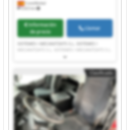
Castellbisbal
9,423 km
Información
Llamar
de precio
SISTEMES I MECANITZATS S.L. SISTEMES I
MECANITZATS S.L. SISTEMES I MECANITZATS S.L.
SISTEMES I MECANITZATS S.L. SISTEMES I
MECANITZATS S.L. SISTEMES I MECANITZATS S.L.
SISTEMES I MECANITZATS S.L. SISTEMES I
Clasificado
MECANITZATS S.L. SISTEMES I MECANITZATS S.L.
SISTEMES I MECANITZATS S.L. SISTEMES I
MECANITZATS S.L. SISTEMES I MECANITZATS S.L.
SISTEMES I MECANITZATS S.L. SISTEMES I
MECANITZATS S.L. SISTEMES I MECANITZATS S.L.
SISTEMES I MECANITZATS S.L. SISTEMES I
MECANITZATS S.L. SISTEMES I MECANITZATS S.L.
SISTEMES I MECANITZATS S.L. SISTEMES I
MECANITZATS S.L.