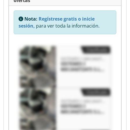
ofertas
Nota:
Regístrese gratis o inicie
sesión,
para ver toda la información.
Clasificado
SISTEMES I MECANITZATS S.L.
SISTEMES I
MECANITZATS S.L.
SISTEMES I
MECANITZATS S.L.
Clasificado
SISTEMES I MECANITZATS S.L.
SISTEMES I
MECANITZATS S.L.
SISTEMES I
MECANITZATS S.L.