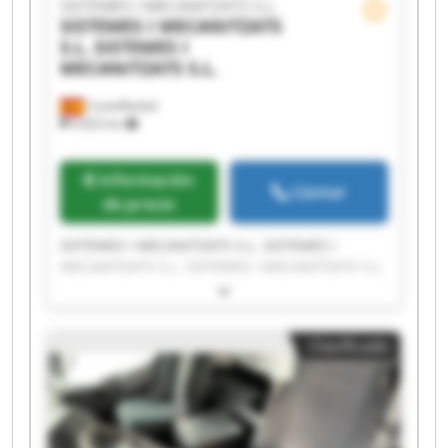
SISTEMES I MECANITZATS S.L.
SISTEMES I MECANITZATS
S.L.
SISTEMES I
MECANITZATS S.L.
Castellbisbal
9,423 km
Información
Llamar
de precio
SISTEMES I MECANITZATS S.L. SISTEMES I
MECANITZATS S.L. SISTEMES I MECANITZATS S.L.
SISTEMES I MECANITZATS S.L. SISTEMES I
MECANITZATS S.L. SISTEMES I MECANITZATS S.L.
SISTEMES I MECANITZATS S.L. SISTEMES I
Clasificado
MECANITZATS S.L. SISTEMES I MECANITZATS S.L.
SISTEMES I MECANITZATS S.L. SISTEMES I
MECANITZATS S.L. SISTEMES I MECANITZATS S.L.
SISTEMES I MECANITZATS S.L. SISTEMES I
MECANITZATS S.L. SISTEMES I MECANITZATS S.L.