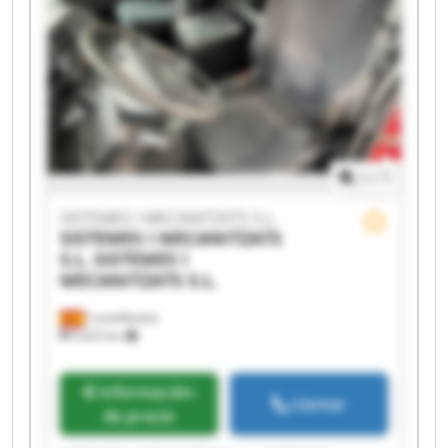
SISTEMES I MECANITZATS S.L. SISTEMES I
MECANITZATS S.L. SISTEMES I MECANITZATS S.L.
SISTEMES I MECANITZATS S.L. SISTEMES I
MECANITZATS S.L. SISTEMES I MECANITZATS S.L.
SISTEMES I MECANITZATS S.L. SISTEMES I
MECANITZATS S.L.
1
/
1
SISTEMES I MECANITZATS S.L.
SISTEMES I MECANITZATS
S.L.
SISTEMES I
MECANITZATS S.L.
Castellbisbal
9,423 km
Información
Llamar
de precio