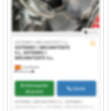
SISTEMES I MECANITZATS S.L. SISTEMES I
MECANITZATS S.L. SISTEMES I MECANITZATS S.L.
SISTEMES I MECANITZATS S.L. SISTEMES I
MECANITZATS S.L.
1
/
1
SISTEMES I MECANITZATS S.L.
SISTEMES I MECANITZATS
S.L.
SISTEMES I
MECANITZATS S.L.
Castellbisbal
9,423 km
Información
Llamar
de precio
SISTEMES I MECANITZATS S.L. SISTEMES I
MECANITZATS S.L. SISTEMES I MECANITZATS S.L.