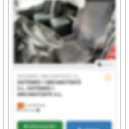
SISTEMES I MECANITZATS S.L. SISTEMES I
MECANITZATS S.L. SISTEMES I MECANITZATS S.L.
SISTEMES I MECANITZATS S.L. SISTEMES I
MECANITZATS S.L. SISTEMES I MECANITZATS S.L.
SISTEMES I MECANITZATS S.L. SISTEMES I
MECANITZATS S.L. SISTEMES I MECANITZATS S.L.
SISTEMES I MECANITZATS S.L. SISTEMES I
MECANITZATS S.L.
1
/
1
SISTEMES I MECANITZATS S.L.
SISTEMES I MECANITZATS
S.L.
SISTEMES I
MECANITZATS S.L.
Castellbisbal
9,423 km
Información