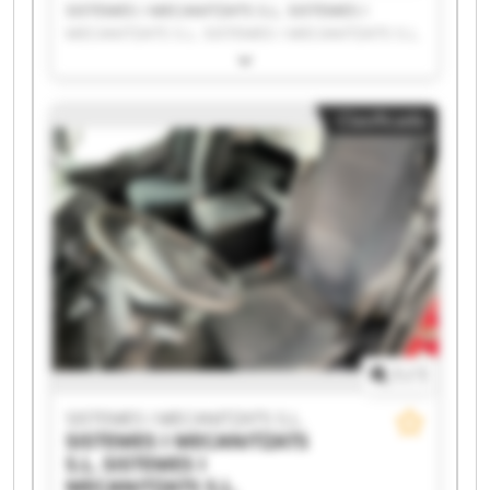
SISTEMES I MECANITZATS S.L. SISTEMES I
MECANITZATS S.L. SISTEMES I MECANITZATS S.L.
SISTEMES I MECANITZATS S.L. SISTEMES I
MECANITZATS S.L. SISTEMES I MECANITZATS S.L.
SISTEMES I MECANITZATS S.L. SISTEMES I
Clasificado
MECANITZATS S.L. SISTEMES I MECANITZATS S.L.
SISTEMES I MECANITZATS S.L. SISTEMES I
MECANITZATS S.L. SISTEMES I MECANITZATS S.L.
SISTEMES I MECANITZATS S.L. SISTEMES I
MECANITZATS S.L. SISTEMES I MECANITZATS S.L.
SISTEMES I MECANITZATS S.L. SISTEMES I
MECANITZATS S.L. SISTEMES I MECANITZATS S.L.
SISTEMES I MECANITZATS S.L. SISTEMES I
MECANITZATS S.L.
1
/
1
SISTEMES I MECANITZATS S.L.
SISTEMES I MECANITZATS
S.L.
SISTEMES I
MECANITZATS S.L.