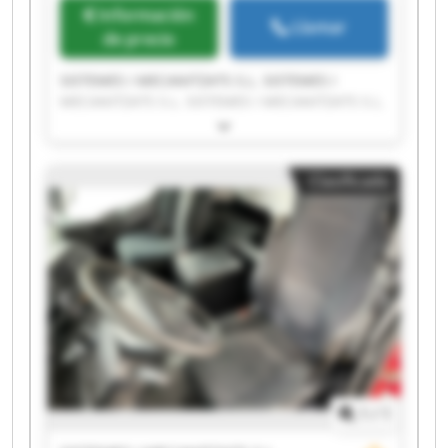
Información
Llamar
de precio
SISTEMES I MECANITZATS S.L. SISTEMES I
MECANITZATS S.L. SISTEMES I MECANITZATS S.L.
SISTEMES I MECANITZATS S.L. SISTEMES I
MECANITZATS S.L. SISTEMES I MECANITZATS S.L.
SISTEMES I MECANITZATS S.L. SISTEMES I
Clasificado
MECANITZATS S.L. SISTEMES I MECANITZATS S.L.
SISTEMES I MECANITZATS S.L. SISTEMES I
MECANITZATS S.L. SISTEMES I MECANITZATS S.L.
SISTEMES I MECANITZATS S.L. SISTEMES I
MECANITZATS S.L. SISTEMES I MECANITZATS S.L.
SISTEMES I MECANITZATS S.L. SISTEMES I
MECANITZATS S.L. SISTEMES I MECANITZATS S.L.
SISTEMES I MECANITZATS S.L. SISTEMES I
MECANITZATS S.L.
1
/
1