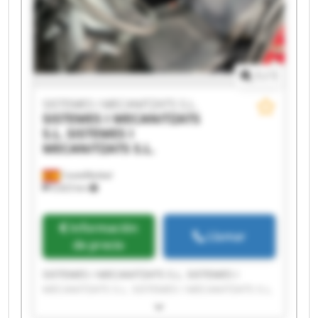
MECANITZATS S.L. SISTEMES I MECANITZATS S.L.
SISTEMES I MECANITZATS S.L. SISTEMES I
MECANITZATS S.L.
1
/
1
SISTEMES I MECANITZATS S.L.
SISTEMES I MECANITZATS
S.L.
SISTEMES I
MECANITZATS S.L.
Castellbisbal
9,423 km
Información
Llamar
de precio
SISTEMES I MECANITZATS S.L. SISTEMES I
MECANITZATS S.L. SISTEMES I MECANITZATS S.L.
SISTEMES I MECANITZATS S.L. SISTEMES I