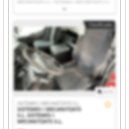
MECANITZATS S.L. SISTEMES I MECANITZATS S.L.
SISTEMES I MECANITZATS S.L. SISTEMES I
MECANITZATS S.L. SISTEMES I MECANITZATS S.L.
SISTEMES I MECANITZATS S.L. SISTEMES I
Clasificado
MECANITZATS S.L. SISTEMES I MECANITZATS S.L.
SISTEMES I MECANITZATS S.L. SISTEMES I
MECANITZATS S.L. SISTEMES I MECANITZATS S.L.
SISTEMES I MECANITZATS S.L. SISTEMES I
MECANITZATS S.L. SISTEMES I MECANITZATS S.L.
SISTEMES I MECANITZATS S.L. SISTEMES I
MECANITZATS S.L. SISTEMES I MECANITZATS S.L.
SISTEMES I MECANITZATS S.L. SISTEMES I
MECANITZATS S.L.
1
/
1
SISTEMES I MECANITZATS S.L.
SISTEMES I MECANITZATS
S.L.
SISTEMES I
MECANITZATS S.L.