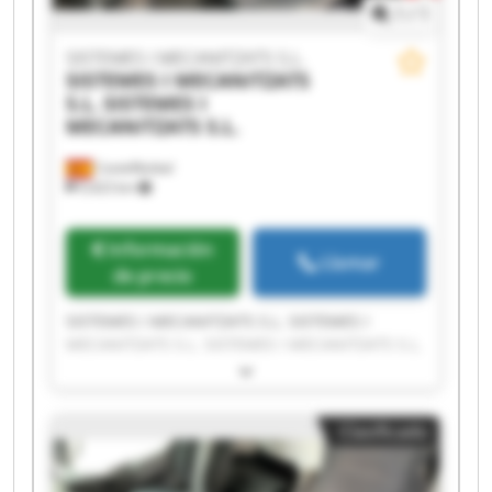
1
/
1
SISTEMES I MECANITZATS S.L.
SISTEMES I MECANITZATS
S.L.
SISTEMES I
MECANITZATS S.L.
Castellbisbal
9,423 km
Información
Llamar
de precio
SISTEMES I MECANITZATS S.L. SISTEMES I
MECANITZATS S.L. SISTEMES I MECANITZATS S.L.
SISTEMES I MECANITZATS S.L. SISTEMES I
MECANITZATS S.L. SISTEMES I MECANITZATS S.L.
SISTEMES I MECANITZATS S.L. SISTEMES I
Clasificado
MECANITZATS S.L. SISTEMES I MECANITZATS S.L.
SISTEMES I MECANITZATS S.L. SISTEMES I
MECANITZATS S.L. SISTEMES I MECANITZATS S.L.