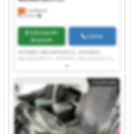
Castellbisbal
9,423 km
Información
Llamar
de precio
SISTEMES I MECANITZATS S.L. SISTEMES I
MECANITZATS S.L. SISTEMES I MECANITZATS S.L.
SISTEMES I MECANITZATS S.L. SISTEMES I
MECANITZATS S.L. SISTEMES I MECANITZATS S.L.
SISTEMES I MECANITZATS S.L. SISTEMES I
Clasificado
MECANITZATS S.L. SISTEMES I MECANITZATS S.L.
SISTEMES I MECANITZATS S.L. SISTEMES I
MECANITZATS S.L. SISTEMES I MECANITZATS S.L.
SISTEMES I MECANITZATS S.L. SISTEMES I
MECANITZATS S.L. SISTEMES I MECANITZATS S.L.
SISTEMES I MECANITZATS S.L. SISTEMES I
MECANITZATS S.L. SISTEMES I MECANITZATS S.L.
SISTEMES I MECANITZATS S.L. SISTEMES I
MECANITZATS S.L.