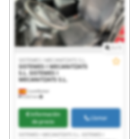
MECANITZATS S.L. SISTEMES I MECANITZATS S.L.
SISTEMES I MECANITZATS S.L. SISTEMES I
MECANITZATS S.L. SISTEMES I MECANITZATS S.L.
SISTEMES I MECANITZATS S.L. SISTEMES I
MECANITZATS S.L.
1
/
1
SISTEMES I MECANITZATS S.L.
SISTEMES I MECANITZATS
S.L.
SISTEMES I
MECANITZATS S.L.
Castellbisbal
9,423 km
Información
Llamar
de precio
SISTEMES I MECANITZATS S.L. SISTEMES I