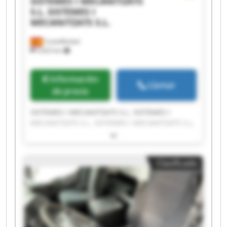
SISTEMES I MECANITZATS
S.L.
SISTEMES I
MECANITZATS S.L.
Castellbisbal
9,423 km
Información
Llamar
de precio
SISTEMES I MECANITZATS S.L. SISTEMES I
MECANITZATS S.L. SISTEMES I MECANITZATS S.L.
SISTEMES I MECANITZATS S.L. SISTEMES I
MECANITZATS S.L. SISTEMES I MECANITZATS S.L.
SISTEMES I MECANITZATS S.L. SISTEMES I
Clasificado
MECANITZATS S.L. SISTEMES I MECANITZATS S.L.
SISTEMES I MECANITZATS S.L. SISTEMES I
MECANITZATS S.L. SISTEMES I MECANITZATS S.L.
SISTEMES I MECANITZATS S.L. SISTEMES I
MECANITZATS S.L. SISTEMES I MECANITZATS S.L.
SISTEMES I MECANITZATS S.L. SISTEMES I