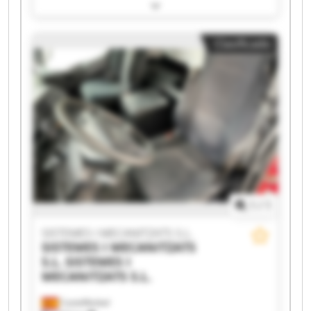
SISTEMES I MECANITZATS S.L. SISTEMES I
MECANITZATS S.L. SISTEMES I MECANITZATS S.L.
SISTEMES I MECANITZATS S.L. SISTEMES I
Clasificado
MECANITZATS S.L. SISTEMES I MECANITZATS S.L.
SISTEMES I MECANITZATS S.L. SISTEMES I
MECANITZATS S.L. SISTEMES I MECANITZATS S.L.
SISTEMES I MECANITZATS S.L. SISTEMES I
MECANITZATS S.L. SISTEMES I MECANITZATS S.L.
SISTEMES I MECANITZATS S.L. SISTEMES I
MECANITZATS S.L. SISTEMES I MECANITZATS S.L.
SISTEMES I MECANITZATS S.L. SISTEMES I
MECANITZATS S.L.
1
/
1
SISTEMES I MECANITZATS S.L.
SISTEMES I MECANITZATS
S.L.
SISTEMES I
MECANITZATS S.L.
Castellbisbal