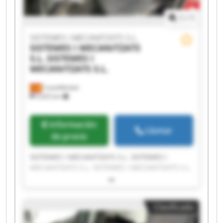
1
/
1
SISTEMES I MECANITZATS S.L.
SISTEMES I MECANITZATS
S.L.
SISTEMES I
MECANITZATS S.L.
Castellbisbal
9,423 km
Información
Llamar
de precio
SISTEMES I MECANITZATS S.L. SISTEMES I
MECANITZATS S.L. SISTEMES I MECANITZATS S.L.
SISTEMES I MECANITZATS S.L. SISTEMES I
MECANITZATS S.L. SISTEMES I MECANITZATS S.L.
SISTEMES I MECANITZATS S.L. SISTEMES I
Clasificado
MECANITZATS S.L. SISTEMES I MECANITZATS S.L.
SISTEMES I MECANITZATS S.L. SISTEMES I