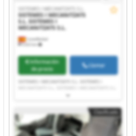
SISTEMES I MECANITZATS S.L.
SISTEMES I MECANITZATS
S.L.
SISTEMES I
MECANITZATS S.L.
Castellbisbal
9,423 km
Información
Llamar
de precio
SISTEMES I MECANITZATS S.L. SISTEMES I
MECANITZATS S.L. SISTEMES I MECANITZATS S.L.
SISTEMES I MECANITZATS S.L. SISTEMES I
MECANITZATS S.L. SISTEMES I MECANITZATS S.L.
SISTEMES I MECANITZATS S.L. SISTEMES I
Clasificado
MECANITZATS S.L. SISTEMES I MECANITZATS S.L.
SISTEMES I MECANITZATS S.L. SISTEMES I
MECANITZATS S.L. SISTEMES I MECANITZATS S.L.
SISTEMES I MECANITZATS S.L. SISTEMES I