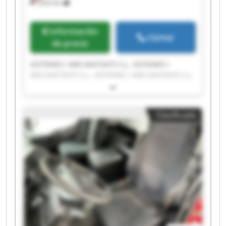
9,423 km
Información
Llamar
de precio
SISTEMES I MECANITZATS S.L. SISTEMES I
MECANITZATS S.L. SISTEMES I MECANITZATS S.L.
SISTEMES I MECANITZATS S.L. SISTEMES I
MECANITZATS S.L. SISTEMES I MECANITZATS S.L.
SISTEMES I MECANITZATS S.L. SISTEMES I
Clasificado
MECANITZATS S.L. SISTEMES I MECANITZATS S.L.
SISTEMES I MECANITZATS S.L. SISTEMES I
MECANITZATS S.L. SISTEMES I MECANITZATS S.L.
SISTEMES I MECANITZATS S.L. SISTEMES I
MECANITZATS S.L. SISTEMES I MECANITZATS S.L.
SISTEMES I MECANITZATS S.L. SISTEMES I
MECANITZATS S.L. SISTEMES I MECANITZATS S.L.
SISTEMES I MECANITZATS S.L. SISTEMES I
MECANITZATS S.L.