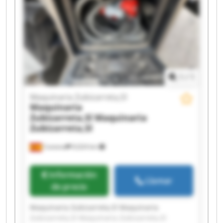
Zubizarreta,Sl Maquinaria Zubizarreta,Sl
Maquinaria Zubizarreta,Sl Maquinaria
Zubizarreta,Sl Maquinaria Zubizarreta,Sl
Maquinaria Zubizarreta,Sl Maquinaria
Zubizarreta,Sl
1
/
1
Maquinaria Zubizarreta,Sl
Maquinaria
Zubizarreta,Sl
Maquinaria
Zubizarreta,Sl
Cestona
9,024 km
Información
Llamar
de precio
Maquinaria Zubizarreta,Sl Maquinaria
Zubizarreta,Sl Maquinaria Zubizarreta,Sl