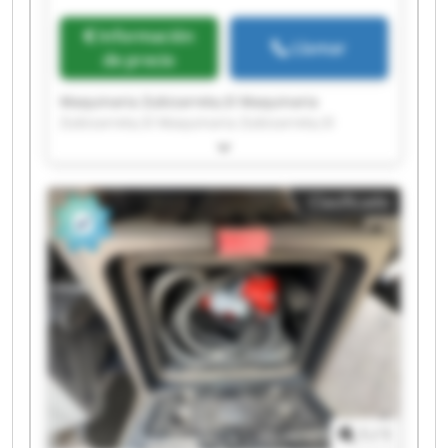
Información
Llamar
de precio
Maquinaria Zubizarreta,Sl Maquinaria
Zubizarreta,Sl Maquinaria Zubizarreta,Sl
Maquinaria Zubizarreta,Sl Maquinaria
Zubizarreta,Sl Maquinaria Zubizarreta,Sl
Maquinaria Zubizarreta,Sl Maquinaria
Clasificado
Zubizarreta,Sl Maquinaria Zubizarreta,Sl
Maquinaria Zubizarreta,Sl Maquinaria
Zubizarreta,Sl Maquinaria Zubizarreta,Sl
Maquinaria Zubizarreta,Sl Maquinaria
Zubizarreta,Sl Maquinaria Zubizarreta,Sl
Maquinaria Zubizarreta,Sl Maquinaria
Zubizarreta,Sl Maquinaria Zubizarreta,Sl
Maquinaria Zubizarreta,Sl Maquinaria
Zubizarreta,Sl
1
/
1