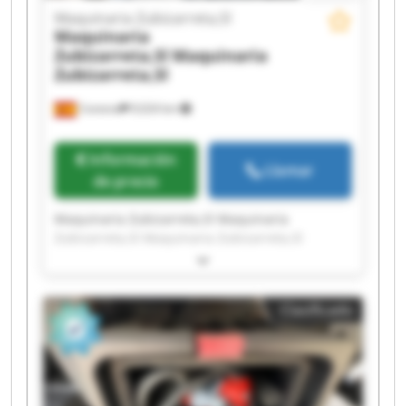
Maquinaria Zubizarreta,Sl
Maquinaria
Zubizarreta,Sl
Maquinaria
Zubizarreta,Sl
Cestona
9,024 km
Información
Llamar
de precio
Maquinaria Zubizarreta,Sl Maquinaria
Zubizarreta,Sl Maquinaria Zubizarreta,Sl
Maquinaria Zubizarreta,Sl Maquinaria
Zubizarreta,Sl Maquinaria Zubizarreta,Sl
Maquinaria Zubizarreta,Sl Maquinaria
Clasificado
Zubizarreta,Sl Maquinaria Zubizarreta,Sl
Maquinaria Zubizarreta,Sl Maquinaria
Zubizarreta,Sl Maquinaria Zubizarreta,Sl
Maquinaria Zubizarreta,Sl Maquinaria
Zubizarreta,Sl Maquinaria Zubizarreta,Sl