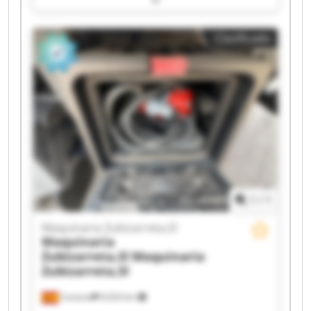
Zubizarreta,Sl Maquinaria Zubizarreta,Sl
Maquinaria Zubizarreta,Sl Maquinaria
Clasificado
Zubizarreta,Sl Maquinaria Zubizarreta,Sl
Maquinaria Zubizarreta,Sl Maquinaria
Zubizarreta,Sl Maquinaria Zubizarreta,Sl
Maquinaria Zubizarreta,Sl Maquinaria
Zubizarreta,Sl Maquinaria Zubizarreta,Sl
Maquinaria Zubizarreta,Sl Maquinaria
Zubizarreta,Sl Maquinaria Zubizarreta,Sl
Maquinaria Zubizarreta,Sl Maquinaria
Zubizarreta,Sl
1
/
1
Maquinaria Zubizarreta,Sl
Maquinaria
Zubizarreta,Sl
Maquinaria
Zubizarreta,Sl
Cestona
9,024 km