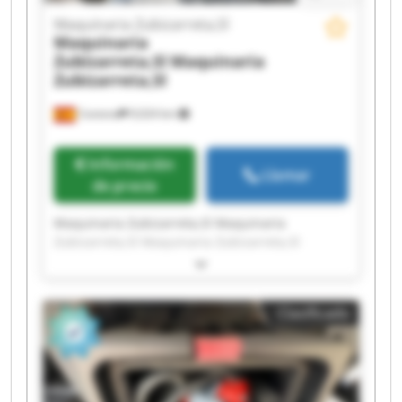
Maquinaria Zubizarreta,Sl
Maquinaria
Zubizarreta,Sl
Maquinaria
Zubizarreta,Sl
Cestona
9,024 km
Información
Llamar
de precio
Maquinaria Zubizarreta,Sl Maquinaria
Zubizarreta,Sl Maquinaria Zubizarreta,Sl
Maquinaria Zubizarreta,Sl Maquinaria
Zubizarreta,Sl Maquinaria Zubizarreta,Sl
Maquinaria Zubizarreta,Sl Maquinaria
Clasificado
Zubizarreta,Sl Maquinaria Zubizarreta,Sl
Maquinaria Zubizarreta,Sl Maquinaria
Zubizarreta,Sl Maquinaria Zubizarreta,Sl
Maquinaria Zubizarreta,Sl Maquinaria
Zubizarreta,Sl Maquinaria Zubizarreta,Sl