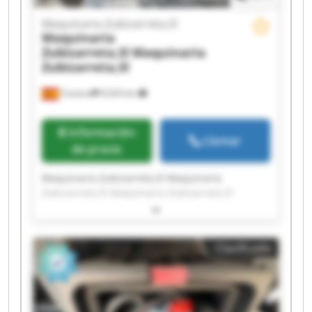
Maquinaria Zubizarreta,Sl
Maquinaria
Zubizarreta,Sl
Maquinaria
Zubizarreta,Sl
Cestona
9,024 km
Información
Llamar
de precio
Maquinaria Zubizarreta,Sl Maquinaria
Zubizarreta,Sl Maquinaria Zubizarreta,Sl
Maquinaria Zubizarreta,Sl Maquinaria
Zubizarreta,Sl Maquinaria Zubizarreta,Sl
Maquinaria Zubizarreta,Sl Maquinaria
Clasificado
Zubizarreta,Sl Maquinaria Zubizarreta,Sl
Maquinaria Zubizarreta,Sl Maquinaria
Zubizarreta,Sl Maquinaria Zubizarreta,Sl
Maquinaria Zubizarreta,Sl Maquinaria
Zubizarreta,Sl Maquinaria Zubizarreta,Sl