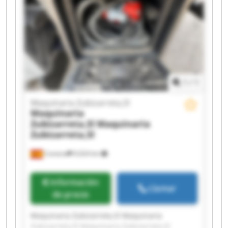
1
/
1
Maquinaria Zubizarreta,Sl
Maquinaria
Zubizarreta,Sl
Maquinaria
Zubizarreta,Sl
Cestona
9,024 km
Información
Llamar
de precio
Maquinaria Zubizarreta,Sl Maquinaria
Zubizarreta,Sl Maquinaria Zubizarreta,Sl