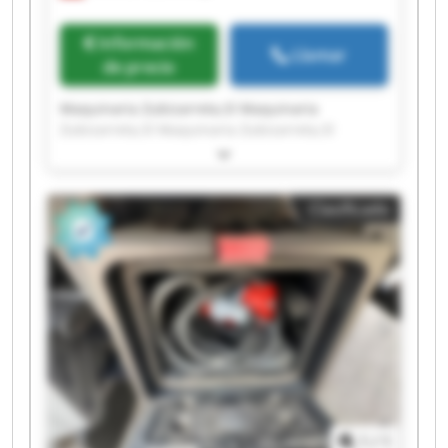
Información
Llamar
de precio
Maquinaria Zubizarreta,Sl Maquinaria
Zubizarreta,Sl Maquinaria Zubizarreta,Sl
Maquinaria Zubizarreta,Sl Maquinaria
Zubizarreta,Sl Maquinaria Zubizarreta,Sl
Maquinaria Zubizarreta,Sl Maquinaria
Clasificado
Zubizarreta,Sl Maquinaria Zubizarreta,Sl
Maquinaria Zubizarreta,Sl Maquinaria
Zubizarreta,Sl Maquinaria Zubizarreta,Sl
Maquinaria Zubizarreta,Sl Maquinaria
Zubizarreta,Sl Maquinaria Zubizarreta,Sl
Maquinaria Zubizarreta,Sl Maquinaria
Zubizarreta,Sl Maquinaria Zubizarreta,Sl
Maquinaria Zubizarreta,Sl Maquinaria
Zubizarreta,Sl
1
/
1