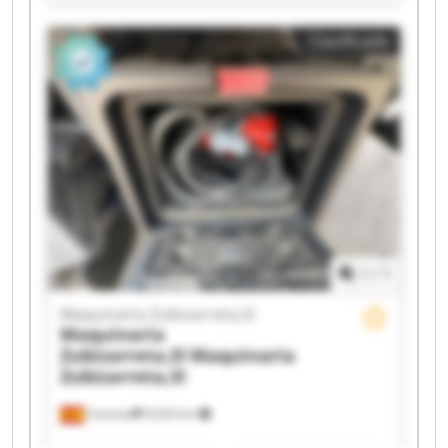
Zubizarreta,Sl Maquinaria Zubizarreta,Sl
Maquinaria Zubizarreta,Sl Maquinaria
Clasificado
Zubizarreta,Sl Maquinaria Zubizarreta,Sl
Maquinaria Zubizarreta,Sl Maquinaria
Zubizarreta,Sl Maquinaria Zubizarreta,Sl
Maquinaria Zubizarreta,Sl Maquinaria
Zubizarreta,Sl Maquinaria Zubizarreta,Sl
Maquinaria Zubizarreta,Sl Maquinaria
Zubizarreta,Sl Maquinaria Zubizarreta,Sl
Maquinaria Zubizarreta,Sl Maquinaria
Zubizarreta,Sl
1
/
1
Maquinaria Zubizarreta,Sl
Maquinaria
Zubizarreta,Sl
Maquinaria
Zubizarreta,Sl
Cestona
9,024 km