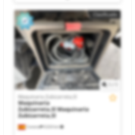
Zubizarreta,Sl Maquinaria Zubizarreta,Sl
Maquinaria Zubizarreta,Sl Maquinaria
Clasificado
Zubizarreta,Sl Maquinaria Zubizarreta,Sl
Maquinaria Zubizarreta,Sl Maquinaria
Zubizarreta,Sl Maquinaria Zubizarreta,Sl
Maquinaria Zubizarreta,Sl Maquinaria
Zubizarreta,Sl Maquinaria Zubizarreta,Sl
Maquinaria Zubizarreta,Sl Maquinaria
Zubizarreta,Sl Maquinaria Zubizarreta,Sl
Maquinaria Zubizarreta,Sl Maquinaria
Zubizarreta,Sl
1
/
1
Maquinaria Zubizarreta,Sl
Maquinaria
Zubizarreta,Sl
Maquinaria
Zubizarreta,Sl
Cestona
9,024 km