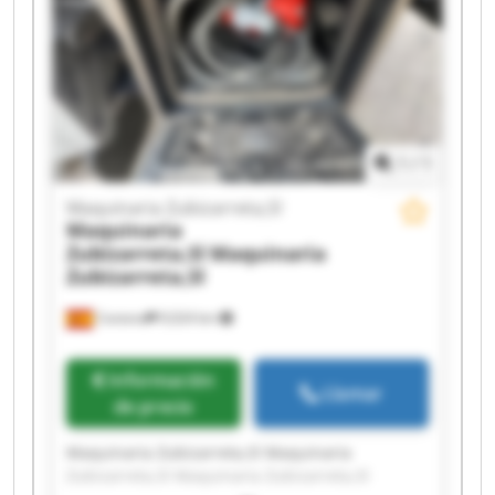
Zubizarreta,Sl Maquinaria Zubizarreta,Sl
Maquinaria Zubizarreta,Sl Maquinaria
Zubizarreta,Sl Maquinaria Zubizarreta,Sl
Maquinaria Zubizarreta,Sl Maquinaria
Zubizarreta,Sl
1
/
1
Maquinaria Zubizarreta,Sl
Maquinaria
Zubizarreta,Sl
Maquinaria
Zubizarreta,Sl
Cestona
9,024 km
Información
Llamar
de precio
Maquinaria Zubizarreta,Sl Maquinaria
Zubizarreta,Sl Maquinaria Zubizarreta,Sl