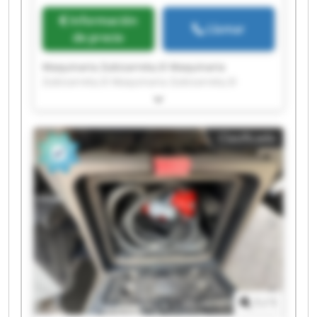
Información
Llamar
de precio
Maquinaria Zubizarreta,Sl Maquinaria
Zubizarreta,Sl Maquinaria Zubizarreta,Sl
Maquinaria Zubizarreta,Sl Maquinaria
Zubizarreta,Sl Maquinaria Zubizarreta,Sl
Maquinaria Zubizarreta,Sl Maquinaria
Clasificado
Zubizarreta,Sl Maquinaria Zubizarreta,Sl
Maquinaria Zubizarreta,Sl Maquinaria
Zubizarreta,Sl Maquinaria Zubizarreta,Sl
Maquinaria Zubizarreta,Sl Maquinaria
Zubizarreta,Sl Maquinaria Zubizarreta,Sl
Maquinaria Zubizarreta,Sl Maquinaria
Zubizarreta,Sl Maquinaria Zubizarreta,Sl
Maquinaria Zubizarreta,Sl Maquinaria
Zubizarreta,Sl
1
/
1