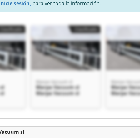
inicie sesión,
para ver toda la información.
Clasificado
Clasificado
Marpa Vacuum sl
Marpa Vacuu
sl
Marpa Vacuum sl
Marpa Vacu
sl
Marpa Vacuum sl
Marpa Vacu
Clasificado
 Vacuum sl