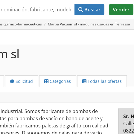
Buscar
Vender
s químico-farmacéuticas
Marpa Vacuum sl - máquinas usadas en Terrassa
m sl
Solicitud
Categorías
Todas las ofertas
 industrial. Somos fabricante de bombas de
Sr. 
etas para bombas de vacío en baño de aceite y
Call
ambién fabricamos paletas de grafito con calidad
0822
resores. Disponemos de palas para de vacío