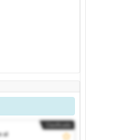
Clasificado
 sl