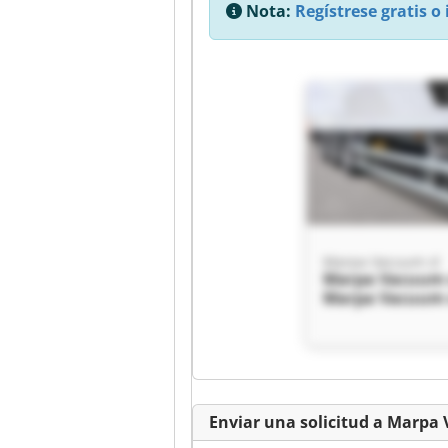
Nota:
Regístrese gratis o 
Marpa Vacuum sl
Marpa Vacuum 
Marpa Vacuum 
Enviar una solicitud a Marpa