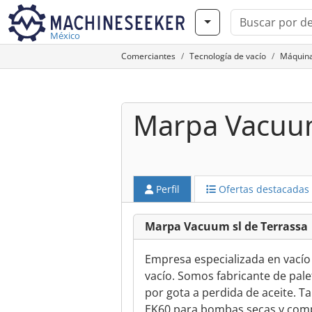
México
Comerciantes
Tecnología de vacío
Máquina
Marpa Vacuu
Perfil
Ofertas destacadas
Marpa Vacuum sl de Terrassa
Empresa especializada en vacío
vacío. Somos fabricante de pal
por gota a perdida de aceite. T
EK60 para bombas secas y comp