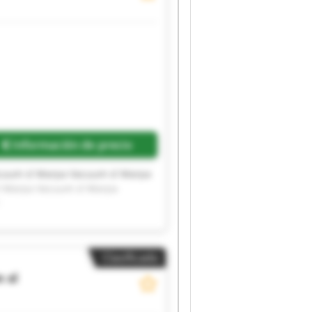
Información de precio
cuum sl Marpa Vacuum sl Marpa
l Marpa Vacuum sl Marpa
Clasificado
 sl