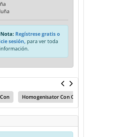
aña
luña
Nota:
Regístrese gratis o
icie sesión,
para ver toda
 información.
 Con
Homogenisator Con Contenedor