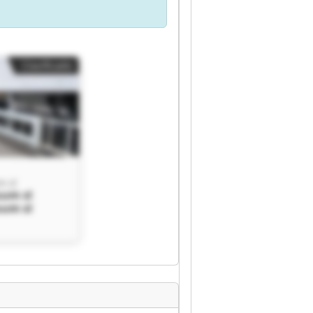
Clasificado
m sl
um sl
um sl