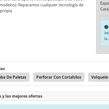
Esp
odelos). Reparamos cualquier tecnología de
Cata
 pròpia
in
la
das
ba De Paletas
Perforar Con Cortahilos
Volquete
 y las mejores ofertas