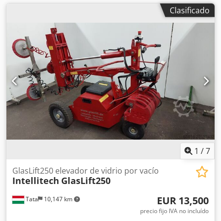
Clasificado
1
/
7
GlasLift250 elevador de vidrio por vacío
Intellitech
GlasLift250
EUR 13,500
Tata
10,147 km
precio fijo IVA no incluído