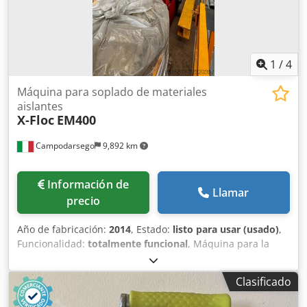
1
/
4
Máquina para soplado de materiales
aislantes
X-Floc
EM400
Campodarsego
9,892 km
Información de
Llamar
precio
Año de fabricación:
2014
, Estado:
listo para usar (usado)
,
Funcionalidad:
totalmente funcional
, Máquina para la
aplicación de aislamiento X-Floc EM400/440 Máquina
profesional de alto rendimiento diseñada para procesar
Clasificado
una amplia gama de materiales de aislamiento y fibras
sueltas. Apta para la aplicación por soplado, inyección en