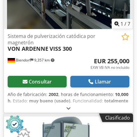
1
/
7
Sistema de pulverización catódica por
magnetrón
VON ARDENNE
VISS 300
EUR 255,000
Biendorf
9,357 km
EXW VB IVA no incluído
Consultar
Llamar
Año de fabricación:
2002
, horas de funcionamiento:
10,000
h
, Estado:
muy bueno (usado)
, Funcionalidad:
totalmente
funcional
, número de máquina/vehículo:
AB 460 200
,
Ofrecemos una instalación vertical de pulverización
Clasificado
catódica usada, modelo ARDENNE VISS 300. Dedpfezp Ep
Tsx Ak Hjck La instalación data de 2002 y fue ampliada en
2016 con una tercera cámara. La instalación cuenta con