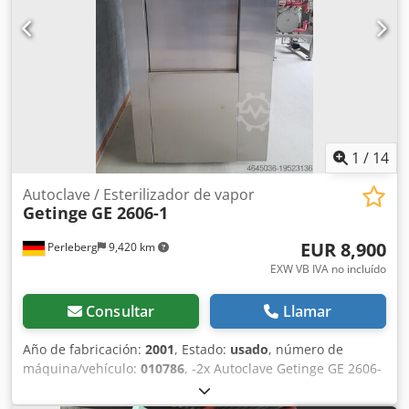
Con un carro interior y un carro exterior - Con 1 juego de
accesorios de instalación - Con sistema de control
automático; la unidad PLC es Siemens Simatic S7 - Con los
accesorios de aire para la instalación - Peso: 1300 kg
1
/
14
Autoclave / Esterilizador de vapor
Getinge
GE 2606-1
EUR 8,900
Perleberg
9,420 km
EXW VB IVA no incluído
Consultar
Llamar
Año de fabricación:
2001
, Estado:
usado
, número de
máquina/vehículo:
010786
, -2x Autoclave Getinge GE 2606-
1 -2x Generador de vapor Getinge 50 litros – 56 kg/h -2x
Bomba de vacío Sterling SIHI Lema 90 AZ Dcodpfx Akjwx