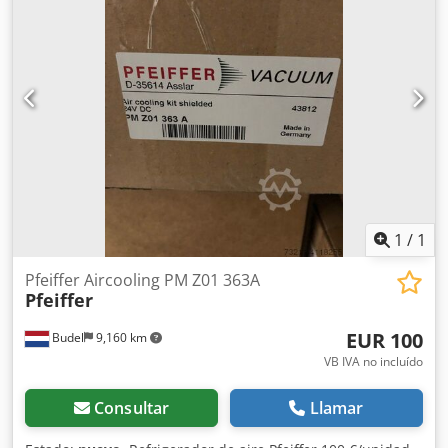
1000ls turbobomba Leybold Dedpfxsuhcpyj Ak Hjck 1x LN2
/ etapa Meissner
1
/
1
Pfeiffer Aircooling PM Z01 363A
Pfeiffer
EUR 100
Budel
9,160 km
VB IVA no incluído
Consultar
Llamar