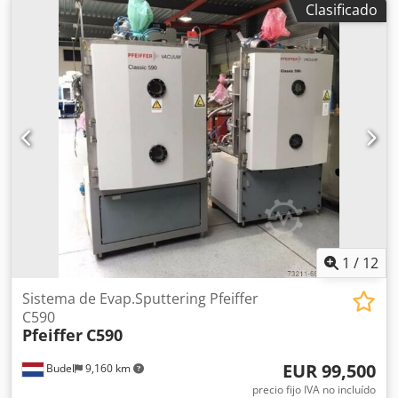
Clasificado
Hwae Hsk
1
/
12
Sistema de Evap.Sputtering Pfeiffer
C590
Pfeiffer
C590
EUR 99,500
Budel
9,160 km
precio fijo IVA no incluído