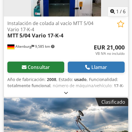
1
/
6
Instalación de colada al vacío MTT 5/04
Vario 17-K-4
MTT
5/04 Vario 17-K-4
EUR 21,000
Altenburg
9,585 km
VB IVA no incluído
Consultar
Llamar
Año de fabricación:
2008
, Estado:
usado
, Funcionalidad:
totalmente funcional
, número de máquina/vehículo:
17-K-
4
, Paquete completo que consta de: 1 x MTT 5/04 VARIO
17-K-4 (en funcionamiento) 1 x MTT 5/04 VARIO 17-K-4
Clasificado
(como fuente de piezas de repuesto) 2 x Cámaras de
secado con recirculación de aire VGO 710 SR Se vende un
sistema completo de colada al vacío que consta de una
máquina de colada al vacío MTT tipo 5/04 VARIO 17-K-4 en
funcionamiento, una máquina idéntica como fuente de