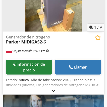
1
/
9
Generador de nitrógeno
Parker
MIDIGAS2-6
Częstochowa
9,978 km
Información de
Llamar
precio
Estado:
nuevo
, Año de fabricación:
2018
, Disponibles: 3
unidades (nuevas) Los generadores de nitrógeno MADIGAS
de Parker se utilizan para producir gas nitrógeno a partir
de aire comprimido y constituyen una alternativa
económica, fiable y segura al suministro tradicional de
nitrógeno en bombonas o en forma líquida. El nitrógeno se