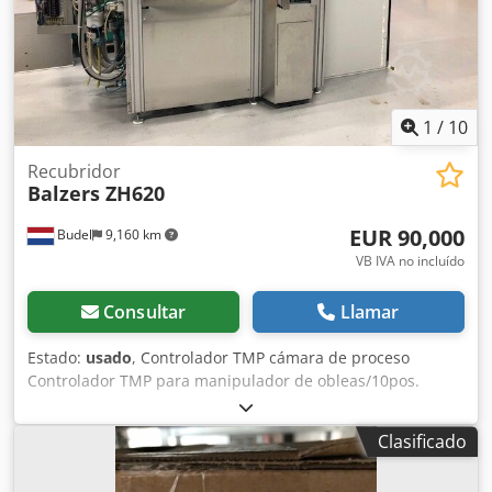
(como Eeam-Sputtering-Evaporation, etc.).
1
/
10
Recubridor
Balzers ZH620
EUR 90,000
Budel
9,160 km
VB IVA no incluído
Consultar
Llamar
Estado:
usado
, Controlador TMP cámara de proceso
Controlador TMP para manipulador de obleas/10pos.
cargador frontal de cassettes Fuente de alimentación 5KW
DC (AE) Fuente de alimentación de RF de 5 kW (Huettinger)
Clasificado
Bomba de proceso Leybold D65 + soplador de raíces
250/500 Manipulador de vacío para sistema de casetes 1x