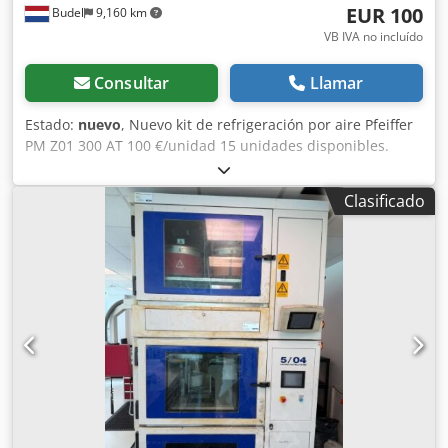
EUR 100
Budel
9,160 km
VB IVA no incluído
Consultar
Llamar
Estado:
nuevo
, Nuevo kit de refrigeración por aire Pfeiffer
PM Z01 300 AT 100 €/unidad 15 unidades disponibles.
Dcodpod Sz Dzsfx Ak Hjk
Clasificado