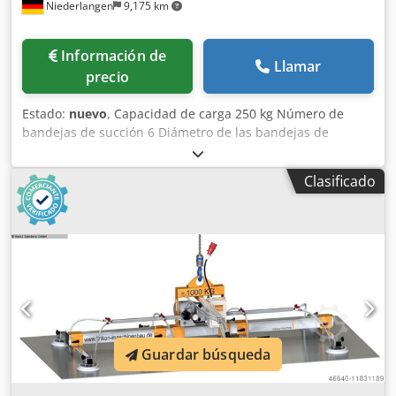
Niederlangen
9,175 km
Información de
Llamar
precio
Estado:
nuevo
, Capacidad de carga 250 kg Número de
bandejas de succión 6 Diámetro de las bandejas de
aspiración 215 mm Elevador por vacío VH 6-250 para el
transporte horizontal de paneles lisos, secos y herméticos.
Clasificado
Robusta estructura portante de acero, pintada en RAL
2000 con bajo peso propio. Compuesta de: - 1x travesaño
longitudinal galvanizado con una longitud de 2.400 mm. -
3x travesaños galvanizados con una longitud de 1.000 mm.
- 6x ventosas articuladas y regulables con resorte - 6x
ventosas Ø 215 mm, en caso de desgaste la junta puede
separarse de su soporte metálico a bajo coste y sin
herramientas. - 6x válvulas de bola para desconectar las
ventosas individuales, de modo que los formatos más
Guardar búsqueda
pequeños puedan pueden elevarse sin tener que mover
las ventosas ni los travesaños. - 1x cable de conexión en
espiral pequeño * con una longitud de prolongación de