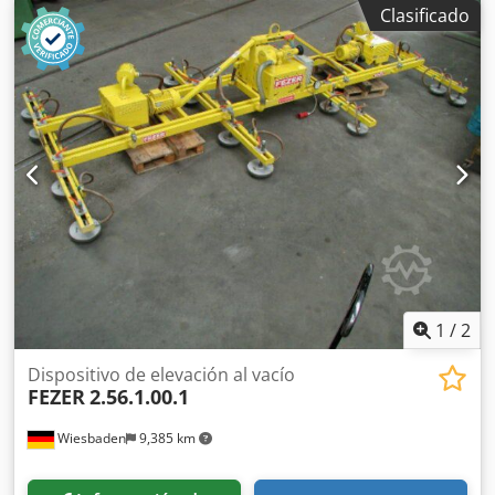
con 2 elevadores de vacío, ya desmontada. Luz: 2 x aprox.
Clasificado
700 cm, motorizada. Incluye elevador de vacío neumático
Framatech, tipo: LNED 230 S70, 2 x 2017. Altura total: 4400
mm. Djdpjy I U Swofx Ak Heck
1
/
2
Dispositivo de elevación al vacío
FEZER
2.56.1.00.1
Wiesbaden
9,385 km