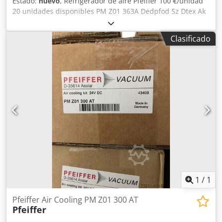
Estado:
nuevo
, Refrigerador de aire Pfeiffer 100 €/unidad
20 unidades disponibles PM Z01 363A Dedpfod Sz Dtex Ak
Hjck
Clasificado
1
/
1
Pfeiffer Air Cooling PM Z01 300 AT
Pfeiffer