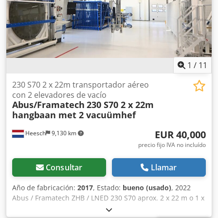
Detalles: Velocidad de elevación: polipasto de cadena, 0–10
m/min Altura de elevación: 2 m Longitud de cadena: 3,5 m
Presión de funcionamiento: 7 bar (se requiere aire
comprimido filtrado) Consumo de aire comprimido: 11 Nl/s
1
/
11
230 S70 2 x 22m transportador aéreo
con 2 elevadores de vacío
Abus/Framatech
230 S70 2 x 22m
hangbaan met 2 vacuümhef
EUR 40,000
Heesch
9,130 km
precio fijo IVA no incluído
Consultar
Llamar
Año de fabricación:
2017
, Estado:
bueno (usado)
, 2022
Abus / Framatech ZHB / LNED 230 S70 aprox. 2 x 22 m o 1 x
44 m Estructura de pista de grúa de acero autoportante