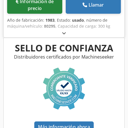
Información de
Llamar
precio
Año de fabricación:
1983
, Estado:
usado
, número de
máquina/vehículo:
80295
, Capacidad de carga: 300 kg
Djdpfx Ake Rw Nqe Hock Peso: 550 kg Altura de
construcción: 1000 mm
SELLO DE CONFIANZA
Distribuidores certificados por Machineseeker
Más información ahora