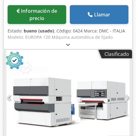
Información de
Llamar
precio
Estado:
bueno (usado)
, Código: 0424 Marca: DMC - ITALIA
Modelo: EUROPA 120 Máquina automática de lijado
calibrador con dos bandas para madera, muebles,
elementos de decoración, marcos de madera, puertas,
Clasificado
paneles, materiales compuestos y otros. Datos técnicos:
Construcción robusta Ancho máximo de trabajo: 1200 mm
Altura máxima de trabajo: 170 mm Dimensiones de la
banda abrasiva: 2200 x 1250 mm 1.º Grupo: Rodillo
calibrador de goma - Diámetro: 220 mm - Soportes
ajustables para la presión de sujeción de la pieza - Motor:
20 CV Dcsdpfx Ajzp D Eaomhok 2.º Grupo: Plato de pulido
con presión ajustable - Motor: 10 CV Sopladores para la
limpieza de la banda abrasiva Variador de velocidad de
avance de la banda, de 3,5 a 17,5 m/min Mesa con sistema
de vacío - Motor: 7,5 CV Elevación automática de la mesa
Posicionamiento automático de la mesa N.º 2 tomas de
aspiración, diámetro: 200 mm Presión de trabajo: 7 bar