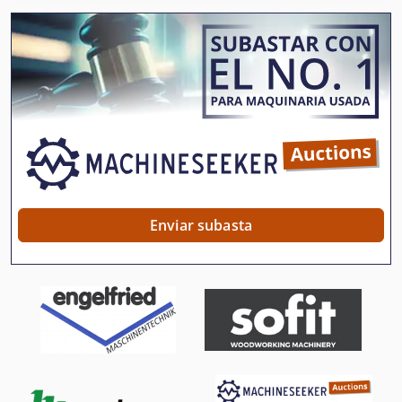
Laminadora De Mesa
Lavadora De Cinturón
Lijadora Automatica
Lijadora De Banda
Lijadora De Banda De Mesa
Lijadora De Banda Horizontal
Enviar subasta
Lijadora De Banda Vertical
Lijadora De Cepillo
Lijadora De Disco
Maquina De Coser
Maquina Para