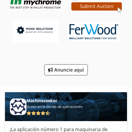
Maquinas De Coser Industriales
Máquina De Lana De Madera
Máquina De Tallado
Máquina Lijadora De Borde
Máquinas Para
Anuncie aquí
Sierras De Cinta
Sistema De Limpieza De Cinta Transportadora
Machineseeker
Gratis en la tienda de aplicaciones
¡La aplicación número 1 para maquinaria de