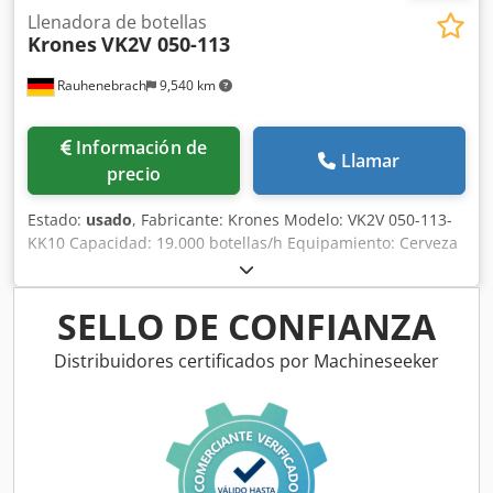
Llenadora de botellas
Krones
VK2V 050-113
Rauhenebrach
9,540 km
Información de
Llamar
precio
Estado:
usado
, Fabricante: Krones Modelo: VK2V 050-113-
KK10 Capacidad: 19.000 botellas/h Equipamiento: Cerveza
en botella de vidrio de 0,5 l Año de fabricación: 1991
Dedpfxjyzhkys Afpjck Alimentación: Bloc Sentido de
trabajo: derecha → izquierda Llenadora: VK2V 050-113
SELLO DE CONFIANZA
División de llenadora: 113 mm Cabezas de llenado: 50
unidades Ejecución: ajuste de altura del tanque de
Distribuidores certificados por Machineseeker
llenado, enjuague automático de fragmentos, sistema de
llenado mecánico, ducha para botellas, HDE Taponadora:
Taponadora de corona 10-113 Ejecución: ajuste de altura
de la parte superior de la taponadora