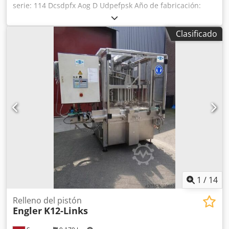
serie: 114 Dcsdpfx Aog D Udpefpsk Año de fabricación:
1992
Clasificado
1
/
14
Relleno del pistón
Engler
K12-Links