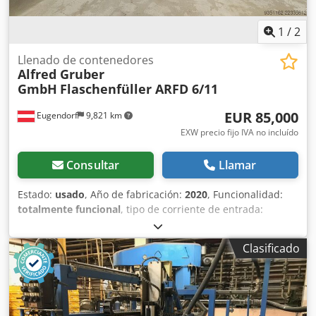
1
/
2
Llenado de contenedores
Alfred Gruber
GmbH
Flaschenfüller ARFD 6/11
EUR 85,000
Eugendorf
9,821 km
EXW precio fijo IVA no incluído
Consultar
Llamar
Estado:
usado
, Año de fabricación:
2020
, Funcionalidad:
totalmente funcional
, tipo de corriente de entrada:
trifásico
, duración de la garantía:
6 meses
, tensión de
entrada:
400 V
, Equipamiento:
documentación / manual
,
Clasificado
Ofrecemos esta máquina usada de Alfred Gruber GmbH,
modelo ARFD 6/11, para el llenado de botellas, con
enjuagadora y tapadora RingBull Off, fabricada en 2020.
Fabricante: Alfred Gruber GmbH Modelo: ARFD 6/11 Año
de fabricación: 2020 Número de fabricación: 2020044