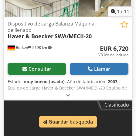
1
/
11
Dispositivo de carga Balanza Máquina
de llenado
Haver & Boecker
SWA/MECII-20
EUR 6,720
Borken
9,198 km
VB IVA no incluído
Consultar
Llamar
Estado:
muy bueno (usado)
, Año de fabricación:
2003
,
Equipo de carga Haver & Boecker SWA/MECII-20 Equipo de
carga a granel Haver & Boecker SWA/MECII-20 con báscula
para la carga de camiones o vagones con materiales a
Clasificado
granel. Apto para materiales a granel de flujo libre y no
polvorientos. Descripción: Marca: Haver & Boecker Tipo:
SWA/MECII-20 Año de fabricación: 2003 Dcjdpfsg Sfa Tox
Guardar búsqueda
Afpjk Límites de temperatura: -10 °C / 40 °C Tensión: 230 V
Frecuencia: 50 Hz Presión neumática: 5 bares; máx. 40 kg,