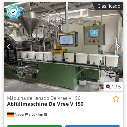
Clasificado
1
/
5
Máquina de llenado De Vree V 156
Abfüllmaschine De Vree
V 156
Nauen
9,507 km