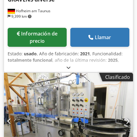
Hofheim am Taunus
9,399 km
Información de
Llamar
precio
Estado:
usado
, Año de fabricación:
2021
, Funcionalidad:
totalmente funcional
, año de la última revisión:
2025
,
Equipamiento:
documentación / manual
, En venta se
ofrece una línea completa de llenado, cierre, etiquetado y
Clasificado
precintado industrial utilizada para el procesamiento
automatizado de latas cilíndricas, que incluye el sistema
de suministro de aire comprimido. La línea está
técnicamente coordinada, se ha utilizado en operación
real y es ideal para un inicio de producción a corto plazo.
Ámbito de aplicación: - Latas cilíndricas de PET, formato de
referencia 75 ml - 400 ml. - Adecuada para tabaco, tabaco
para shisha, productos alimenticios, cosméticos y otros
productos no alimentarios. - Capacidad multiformato