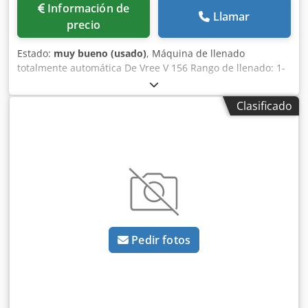
Información de
Llamar
precio
Estado:
muy bueno (usado)
, Máquina de llenado
totalmente automática De Vree V 156 Rango de llenado: 1-
20 litros Dispositivo automático para colocar tapas
Dispositivo automático para cerrar tapas Dcsdpfx Asztc
Clasificado
Sgsfpek En excelente estado, directamente de la línea de
producción.
Pedir fotos