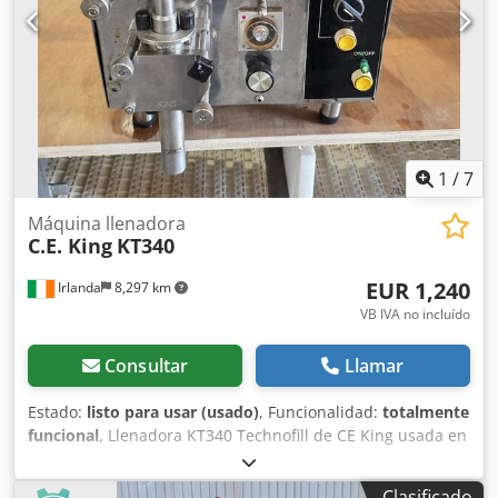
1
/
7
Máquina llenadora
C.E. King
KT340
EUR 1,240
Irlanda
8,297 km
VB IVA no incluído
Consultar
Llamar
Estado:
listo para usar (usado)
, Funcionalidad:
totalmente
funcional
, Llenadora KT340 Technofill de CE King usada en
buen estado – llenadora de líquidos con bomba de
engranajes. Lista para envío internacional. Dedpfjw R Dk
Clasificado