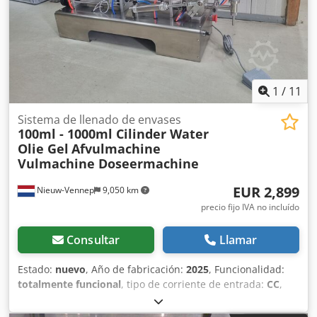
1
/
11
Sistema de llenado de envases
100ml - 1000ml Cilinder Water
Olie Gel
Afvulmachine
Vulmachine Doseermachine
EUR 2,899
Nieuw-Vennep
9,050 km
precio fijo IVA no incluído
Consultar
Llamar
Estado:
nuevo
, Año de fabricación:
2025
, Funcionalidad:
totalmente funcional
, tipo de corriente de entrada:
CC
,
duración de la garantía:
24 meses
, conexión de aire
comprimido:
2 bar
, peso total:
20 kg
, peso de llenado