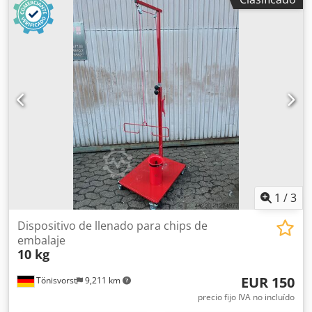
Tox Afpsck Vídeos y más fotos disponibles por WhatsApp.
Podemos ayudar con el envío y la documentación de
exportación.
1
/
3
Dispositivo de llenado para chips de
embalaje
10 kg
EUR 150
Tönisvorst
9,211 km
precio fijo IVA no incluído