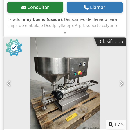
Consultar
Llamar
Estado:
muy bueno (usado)
, Dispositivo de llenado para
chips de embalaje Dcodpsylknbjfx Afpjk soporte colgante
móvil altura máxima de extensión: 3,30 metros capacidad
de carga aprox. 10 kg 4 ruedas giratorias con freno
Clasificado
1
/
5