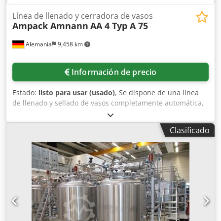
Línea de llenado y cerradora de vasos
Ampack Amnann
AA 4 Typ A 75
Alemania
9,458 km
Información de precio
Estado:
listo para usar (usado)
, Se dispone de una línea
de llenado y sellado de vasos completamente automática,
modelo Ampack Ammann. Diseño: llenadora longitudinal,
número de líneas de vasos: 4, rendimiento máximo: 10 000
Clasificado
vasos/hora, dosificación previa: dosificador de pistón con
válvula, rango de dosificación previa: 10 g a 100 g,
precisión de la dosificación previa: +/- 1 g, viscosidad del
producto: alta, posibilidad de incluir trozos en el producto,
dosificación principal: dosificador de pistón con válvula,
rango de dosificación principal: 80 g a 275 g, precisión de
la dosificación principal: +/- 1 g, posibilidad de limpieza
CIP: sí, tipo de tapa: láminas de aluminio, cabezales de
sellado: 5. Dimensiones de la máquina (X/Y/Z):