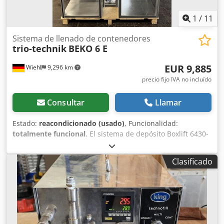
1
/
11
Sistema de llenado de contenedores
trio-technik
BEKO 6 E
EUR 9,885
Wiehl
9,296 km
precio fijo IVA no incluído
Consultar
Llamar
Estado:
reacondicionado (usado)
, Funcionalidad:
totalmente funcional
, El sistema de depósito Boxlift 6430-
6 se vende con un nuevo controlador Siemens SIMATIC
HMI. A continuación, se detallan algunas especificaciones
Clasificado
clave: Dcjdpfx Afjwqpwmjpek Largo: 1600 mm Ancho: 850
mm Alto: 2100 mm - Bastidor base de extrusiones de
aluminio con 6 ranuras para cajas de cartón o polietileno -
Paneles de suelo de acero inoxidable - Canaletas de
transferencia de piezas - Sistema neumático Festo
instalado