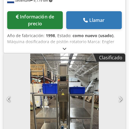
Sevenum
9,179 km
Información de
Llamar
precio
Año de fabricación:
1998
, Estado:
como nuevo (usado)
,
Máquina dosificadora de pistón rotatorio Marca: Engler
Dcedpfxjg D Un Dj Afpsk Modelo: K12, lado izquierdo
Estructura: Totalmente de acero inoxidable Volumen de
Clasificado
llenado ajustable hasta 550 ml Capacidad: Hasta 7.500
botellas por hora Alimentación eléctrica: 380 voltios - 50 Hz
- 4,5 kW Dimensiones: Largo x Ancho x Alto = 2.500 x 2.100
x 2.500 mm Peso: 1.250 kg Características: Altura de la
botella y volumen de llenado ajustables Incluye banda
transportadora Depósito central de producto con control
de nivel