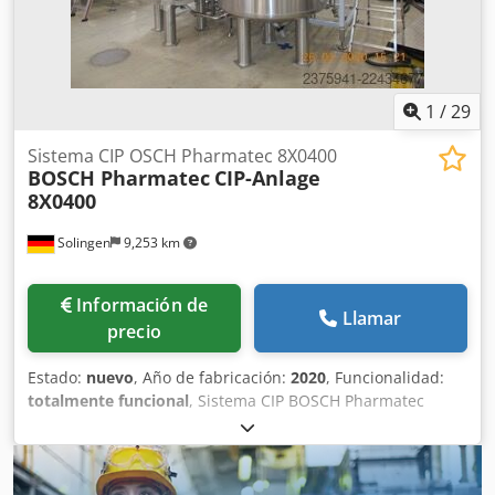
aproximadamente 3450 mm/1350 mm/2100 mm, peso:
aproximadamente 3200 kg. La máquina produce vasos
listos para la venta, con tapa y codificación. Se dispone de
documentación. Es posible realizar una visita in situ.
Djdpfszqfw Tox Afpeck
1
/
29
Sistema CIP OSCH Pharmatec 8X0400
BOSCH Pharmatec
CIP-Anlage
8X0400
Solingen
9,253 km
Información de
Llamar
precio
Estado:
nuevo
, Año de fabricación:
2020
, Funcionalidad:
totalmente funcional
, Sistema CIP BOSCH Pharmatec
8X0400 – Nunca utilizado – Modelo farmacéutico GMP Se
vende un sistema CIP (limpieza en sitio) BOSCH Pharmatec
completo, en condiciones como nuevas (nunca utilizado).
El sistema se fabricó en 2019/2020, pero nunca se puso en