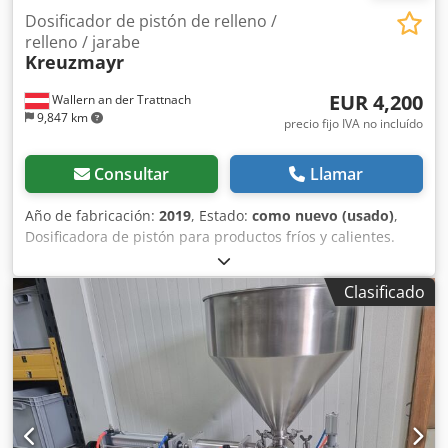
Dosificador de pistón de relleno /
relleno / jarabe
Kreuzmayr
EUR 4,200
Wallern an der Trattnach
9,847 km
precio fijo IVA no incluído
Consultar
Llamar
Año de fabricación:
2019
, Estado:
como nuevo (usado)
,
Dosificadora de pistón para productos fríos y calientes.
Dcedpfoflc E Aex Afpok Volumen de llenado: 50-1000 ml.
Clasificado