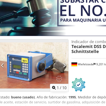
Indicador de combu
Tecalemit
DSS D
Schnittstelle
Wiefelstede
9,201 
1
/
10
Estado:
bueno (usado)
, Año de fabricación:
1995
, Medidor de depós
de aceite, estación de servicio, surtidor de gasolina, adquisición de