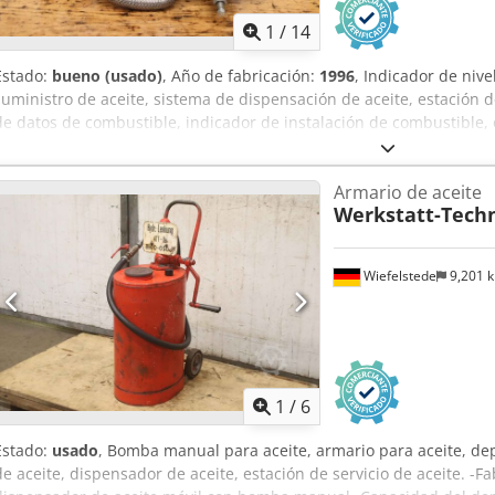
1
/
14
Estado:
bueno (usado)
, Año de fabricación:
1996
, Indicador de niv
suministro de aceite, sistema de dispensación de aceite, estación de
de datos de combustible, indicador de instalación de combustible,
fresco -Fabricante: Tecalemit, bomba eléctrica para aceite fresco -T
l/min Djdpjw A Nddefx Acdjkr -Motor: Hanning 0,55 kW -Depósito a p
Armario de aceite
Componentes individuales: ver fotos -Cantidad: 1 depósito de aceite
Werkstatt-Tech
Dimensiones: 500/480/A250 mm -Peso: 19 kg/unidad
Wiefelstede
9,201 
1
/
6
Estado:
usado
, Bomba manual para aceite, armario para aceite, dep
de aceite, dispensador de aceite, estación de servicio de aceite. -F