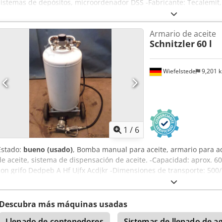
sistemas de depósitos, microordenador DSS -Fabricante: Tecalemit
Acdor .: 2.78 11 10.1 -Cantidad medida más pequeña: 0,5 litros -Cau
Microordenador DSS: 1.575001.1 -Dimensiones: 370/280/H180 mm -P
Armario de aceite
Schnitzler
60 l
Wiefelstede
9,201 
1
/
6
Estado:
bueno (usado)
, Bomba manual para aceite, armario para ac
de aceite, sistema de dispensación de aceite. -Capacidad: aprox. 
con grifo Dedpeb A Hf Ujfx Acdjkr -Dimensiones de transporte: 500
Descubra más máquinas usadas
Llenado de contenedores
Sistemas de llenado de a