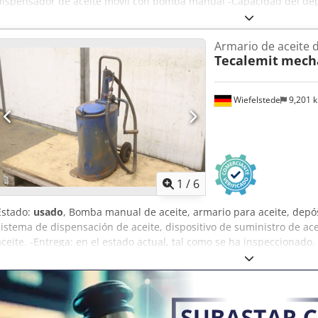
dispensador de aceite móvil con bomba manual -Capacidad del de
Dkodpfjkahldex Acder -Bomba: accionada manualmente -Manguera: 
430/400/A770 mm -Peso: 15 kg
Armario de aceite d
Tecalemit
mecha
Wiefelstede
9,201 
1
/
6
Estado:
usado
, Bomba manual de aceite, armario para aceite, depós
sistema de dispensación de aceite, dispositivo de suministro de acei
aceite. -Entrega: en el estado actual, tal como se ha inspeccionado.
las fotos para ver el estado. -Fabricante: Tecalemit, dispositivo mó
manual. -N.º de referencia: 1.520201.1 Dkjdpokahi Aofx Acdsr -Ca
30 litros. -Bomba: de accionamiento manual. -Manguera: se puede c
Dimensiones: 500/440/A820 mm. -Peso: 17 kg.