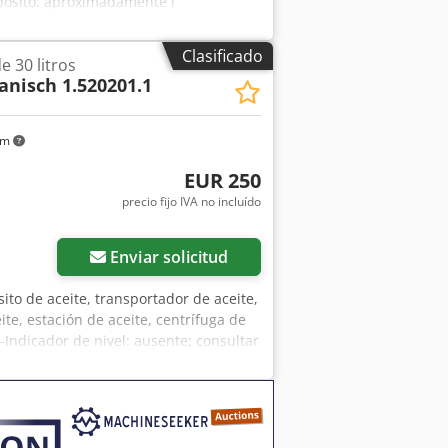
pósito: aproximadamente l
con llave de cierre -Dimensiones:
Clasificado
e 30 litros
nisch 1.520201.1
km
EUR 250
precio fijo IVA no incluído
Enviar solicitud
ito de aceite, transportador de aceite,
te, estación de aceite, centrífuga de
 -Indicador de nivel: ausente; consultar
vil de suministro de aceite con bomba
pacidad del depósito: aproximadamente
errar con una llave de paso. -