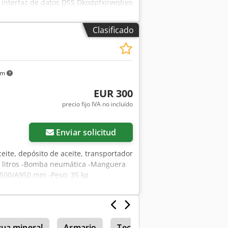
, interfaz de datos DSS Dkodpfxjrwqbyo
dal de volumen: 1 a 10 litros/min -
eso: 8,2 kg
Clasificado
km
EUR 300
precio fijo IVA no incluído
Enviar solicitud
eite, depósito de aceite, transportador
60 litros -Bomba neumática -Manguera
/500/A950 mm -Peso: 35 kg
gua mineral
Armario
Tecalemit Aceite Gabinete