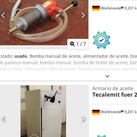
Wiefelstede
9,201 
1
/
7
Estado:
usado
, Bomba manual de aceite, alimentador de aceite, 
de palanca manual, bomba manual, bomba de bidón de aceite, bom
Uofx Acdskr -Fabricante: ABG-Pumpen, bomba manual para aceite y 
barril: M 64 x 4. -Dimensiones: 270/60/H290 mm -Peso: 1,1 kg
Armario de aceite
Tecalemit
fuer 2
Wiefelstede
9,201 