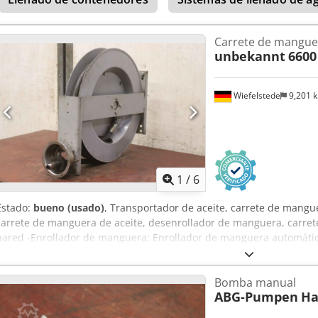
Carrete de mangue
unbekannt
660
Wiefelstede
9,201 
1
/
6
Estado:
bueno (usado)
, Transportador de aceite, carrete de mangu
carrete de manguera de aceite, desenrollador de manguera, carre
pared -Enrollador de manguera: Enrollador de manguera automátic
la manguera: 6600 mm -Dimensiones: 740/150/H52 mm -Peso: 22 k
Bomba manual
ABG-Pumpen
Ha