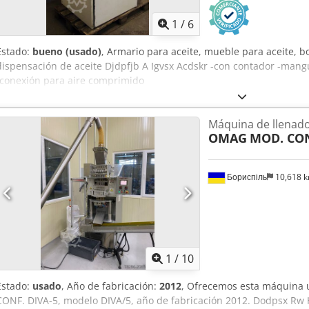
1
/
6
Estado:
bueno (usado)
, Armario para aceite, mueble para aceite, 
dispensación de aceite Djdpfjb A Igvsx Acdskr -con contador -mangu
-conexión para aire comprimido
Máquina de llenado 
OMAG
MOD. CON
Бориспіль
10,618 
1
/
10
Estado:
usado
, Año de fabricación:
2012
, Ofrecemos esta máquina
CONF. DIVA-5, modelo DIVA/5, año de fabricación 2012. Dodpsx Rw