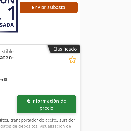
Enviar subasta
Clasificado
stible
aten-
km
Información de
precio
itos, transportador de aceite, surtidor
 datos de depósitos, visualización de