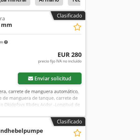
Clasificado
ra
0 mm
km
EUR 280
precio fijo IVA no incluído
Enviar solicitud
era, carrete de manguera automático,
te de manguera de tanque, carrete de
o Dkjdpfsvx Rbdex Acdsr -Longitud de
g
Clasificado
ndhebelpumpe