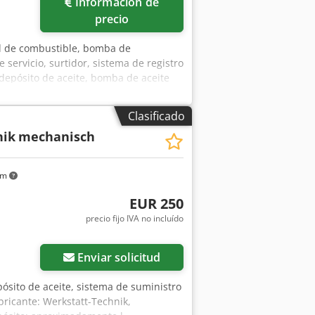
Información de
precio
el de combustible, bomba de
 servicio, surtidor, sistema de registro
 depósito de aceite, bomba de aceite
ipo: 1.54 80 01.4 -Caudal: de 1 a 10
resión: volumen de 2,8 litros -
Clasificado
 disponible -Precio: por unidad -
nik
mechanisch
km
EUR 250
precio fijo IVA no incluído
Enviar solicitud
ósito de aceite, sistema de suministro
abricante: Werkstatt-Technik,