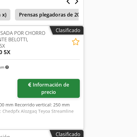
para abrasivo Dosificador de abrasivo
et Flowcut Corte por chorro de agua
 x)
Prensas plegadoras de 200-299 t de presión
Trumpf Accurl Bodor HSG JQ Nukon
Clasificado
USADA POR CHORRO
TE BELOTTI,
5X
0 5X
 km
Información de
precio
2000 mm Recorrido vertical: 250 mm
: Chedpfx Alozgaq Teyoa Streamline
Clasificado
esión