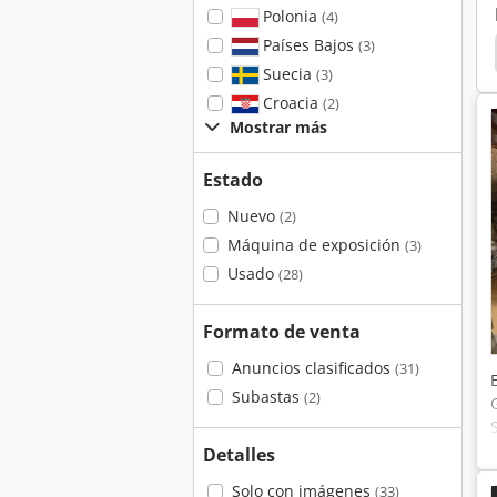
Polonia
(4)
Países Bajos
(3)
 De Reciclaje De Agua
Sistema De Chorro De Agua
Suecia
(3)
Croacia
(2)
Mostrar más
Estado
Nuevo
(2)
Máquina de exposición
(3)
Usado
(28)
Formato de venta
Anuncios clasificados
(31)
Subastas
(2)
Detalles
Solo con imágenes
(33)