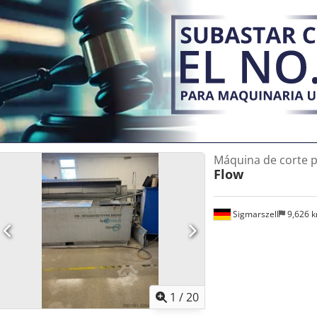
Máquina de corte p
Flow
Sigmarszell
9,626 
1
/
20