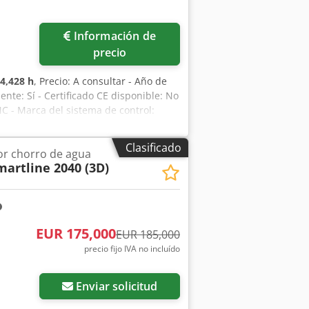
Información de
precio
4,428 h
, Precio: A consultar - Año de
nte: Sí - Certificado CE disponible: No
C - Marca del sistema de control:
orrido eje X [mm]: 6500 - Recorrido eje
s IVA IVA/régimen de margen de
Clasificado
or chorro de agua
mbio posibles en cualquier momento
martline 2040 (3D)
EUR 175,000
EUR 185,000
precio fijo IVA no incluído
Enviar solicitud