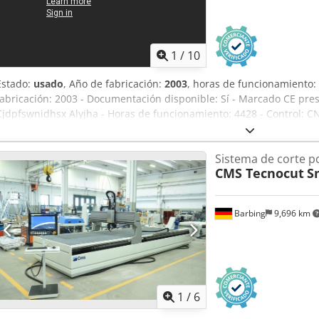
1
/
10
Estado:
usado
, Año de fabricación:
2003
, horas de funcionamiento:
fabricación: 2003 - Documentación disponible: Sí - Marcado CE prese
Cjdpfswnidhsx Alyjha - Horas de funcionamiento: 4428 - Control: CN
Siemens - Potencia [kW]: 37,0 - Presión de trabajo [bar]: 4137 - Rec
Y [mm]: 3300 Información financiera IVA: El precio indicado es má
Sistema de corte p
beneficio: El IVA es deducible para empresarios Entrega e interca
CMS Tecnocut
S
para todo lo relacionado con el sector industrial Lukas van Rossum
Barbing
9,696 km
1
/
6