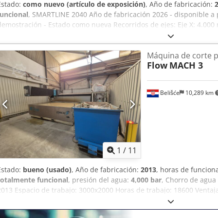
Estado:
como nuevo (artículo de exposición)
, Año de fabricación:
funcional
, SMARTLINE 2040 Año de fabricación 2026 - disponible a
demostración - Estado como nueva Recorridos de ejes: Eje X: 4.00
Equipamiento: - 1x cabezal de corte de 5 ejes incl. compensación 
Alyeha - Seguimiento de altura incl. supervisión anticolisión - Soft
Máquina de corte p
dosificación automática de abrasivo Bomba de alta presión Jetpowe
Flow
MACH 3
Conexión eléctrica: 400 V +/- 5% / 50 Hz Presión máxima de agua: 4
Incluye montaje, formación y garantía
Belišće
10,289 km
1
/
11
Estado:
bueno (usado)
, Año de fabricación:
2013
, horas de funcio
totalmente funcional
, presión del agua:
4,000 bar
, Chorro de agu
2013 Espacio de trabajo: 3000x2000 Horas de trabajo: 18600 Venta
automática de la perpendicularidad del corte Disponibilidad: 6 m
Croacia Paridad: EXW Belišće