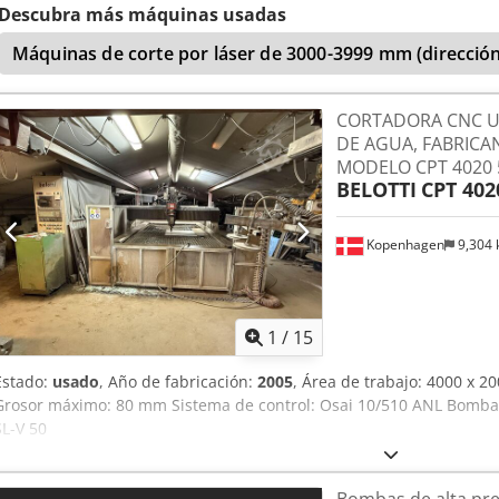
Diversas piezas de desgaste como tuberías y boquillas extra Tolva 
Descubra más máquinas usadas
Disponible de inmediato Cortadora por chorro de agua Flow Waterj
Máquinas de corte por láser de 3000-3999 mm (dirección
OMAX CNC plasma Hypertherm Láser fibra láser bystronic Amada 
CORTADORA CNC 
DE AGUA, FABRICAN
MODELO CPT 4020 
BELOTTI
CPT 402
Kopenhagen
9,304
1
/
15
Estado:
usado
, Año de fabricación:
2005
, Área de trabajo: 4000 x 
Grosor máximo: 80 mm Sistema de control: Osai 10/510 ANL Bomba
SL-V 50
Bombas de alta pr