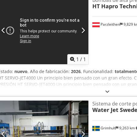
HT Hapro Techn
Parzleithen
9,829 
1
/
1
Estado:
nuevo
, Año de fabricación:
2026
, Funcionalidad:
totalmente
HT SERVO-JET4000 Un principio bien pensado con un gran efecto.
PRESIÓN HT SERVO-JET4000 Un principio bien pensado con un gran 
energético en comparación con los sistemas convencionales, Inversi
energética: servoaccionamiento directo, sin corriente reactiva, bajo
Sistema de corte p
carga conectada requerida: no hay consumo de energía cuando el 
Water Jet Swed
WSS, adecuado para operaciones con bajo suministro de energía +
gran capacidad de litros y alto rendimiento de hasta el 98 %, sustit
intervalos de mantenimiento, diseño sencillo, sin sistema hidráulic
Grimhult
9,263 km
en marcha - lista para arrancar inmediatamente + Regulación perm
de pulsaciones integrada: Reajuste continuo de la presión de corte a