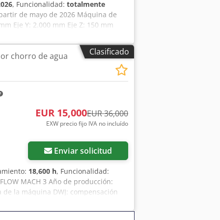
2026
, Funcionalidad:
totalmente
 partir de mayo de 2026 Máquina de
0 mm Eje Y: 2.000 mm Eje Z: 150 mm
automática del ángulo Csdpfoxxldcsx
ware IGEMS - Depósito de abrasivo y
Clasificado
or chorro de agua
r EVO Consumo eléctrico total: 29 kW
.100 bar Caudal de agua: máx. 2,8 l/min
EUR 15,000
EUR 36,000
EXW precio fijo IVA no incluído
Enviar solicitud
namiento:
18,600 h
, Funcionalidad:
a FLOW MACH 3 Año de producción:
ja de la máquina DWJ: compensación
eses Codpfx Alswmcmtjyeha Ubicación: