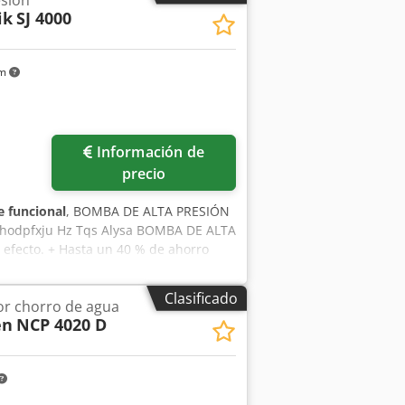
ik
SJ 4000
km
Pedir más fotos
Información de
precio
 funcional
, BOMBA DE ALTA PRESIÓN
 Chodpfxju Hz Tqs Alysa BOMBA DE ALTA
efecto. + Hasta un 40 % de ahorro
ón subvencionable + Alta eficiencia
 y y flexible consumo de energía + Baja
Clasificado
or chorro de agua
sistema WSS está parado del sistema
en
NCP 4020 D
 Bomba de émbolo buzo de 3 pistones:
uye a la tecnología de 6000 bar, largos
o, sin fase de calentamiento y puesta
anente de la presión y amortiguación
l valor objetivo - sin fluctuaciones de