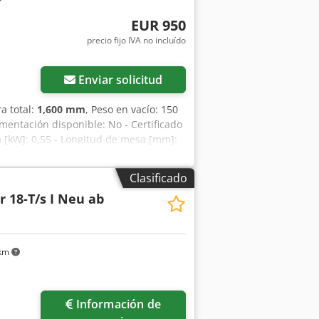
EUR 950
precio fijo IVA no incluído
Enviar solicitud
ra total:
1,600 mm
, Peso en vacío: 150
entación disponible: No - Certificado
a [kW]: 0,55 - Longitud de mesa [mm]:
pm]: 320 - Velocidad máxima del
 x 1600 mm (largo x ancho x alto) -
Clasificado
io indicado es más IVA IVA / Régimen de
r 18-T/s I Neu ab
e intercambio posibles en cualquier
 km
Información de