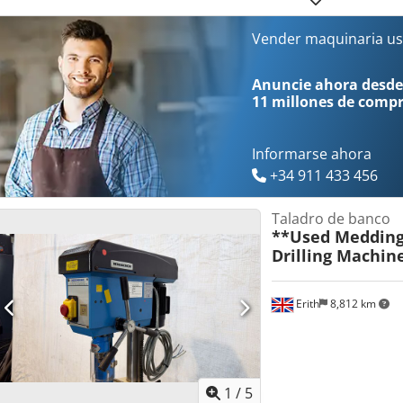
120 mm Distancia entre la mesa y el extremo del husillo: 40 a 310
total: 1,3 kW Accesorios/Equipamiento: Ajuste de correa Estado: bue
Vender maquinaria us
mm Peso: 160 kg Credjzcuypopfx Agnof Dimensiones con mesa: 600
Anuncie ahora desde
11 millones de comp
Informarse ahora
+34 911 433 456
Taladro de banco
**Used Medding
Drilling Machin
Erith
8,812 km
1
/
5