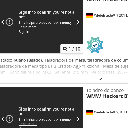
Wiefelstede
9,201 
1
/
10
Estado:
bueno (usado)
, Taladradora de mesa, taladradora de colu
taladradora de mesa tipo BT 2 Crsdpfx Agjxm Rzionjf - Mesa de suj
mm - Cono del husillo: MK2 - Saliente: 215 mm - Velocidades: 355
diámetro 93 mm - Carrera del husillo: 100 mm / tope de profundidad
kW con freno - Tensión: 380 V - Cantidad: 2 unidades disponibles -
Taladro de banco
550/480/H1270 mm - Peso: 157 kg/unidad.
WMW Heckert
B
Wiefelstede
9,201 