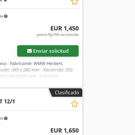
km
EUR 1,450
precio fijo IVA no incluído
Enviar solicitud
mna - Fabricante: WMW Heckert,
eción: 340 x 280 mm - Recorrido: 350
/710/1400/2800 rpm - Columna:
 con ajuste fino - Motor: VEM 0,8/1,0
 Precio: por unidad - Dimensiones:
Clasificado
T 12/1
km
EUR 1,650