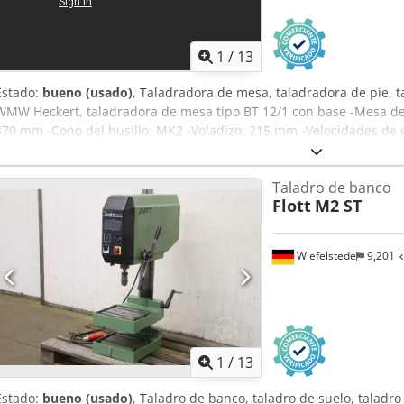
1
/
13
Estado:
bueno (usado)
, Taladradora de mesa, taladradora de pie, 
WMW Heckert, taladradora de mesa tipo BT 12/1 con base -Mesa de 
370 mm -Cono del husillo: MK2 -Voladizo: 215 mm -Velocidades de 
diámetro 92 mm -Carrera del husillo: 100 mm / tope de profundidad 
kW con freno Crodpoir E Snjfx Agnef -Tensión: 380 V -Dimensiones:
Taladro de banco
182 kg
Flott
M2 ST
Wiefelstede
9,201 
1
/
13
Estado:
bueno (usado)
, Taladro de banco, taladro de suelo, taladr