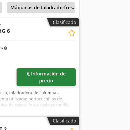
Máquinas de taladrado-fresado
Taladro De Ban
Clasificado
r
HG 6
km
Información de
precio
esa, taladradora de columna -
nta utilizada: portacuchillas de
vo de casquillo guía (sin casquillo
del husillo: Ø 12 mm - Saliente: 235
mm - Carrera del husillo: 35 mm -
Clasificado
odoyvfzwopfx Agnorf - Dimensiones:
T 2