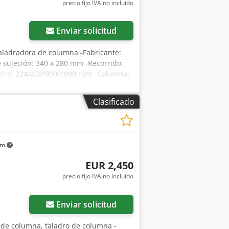
precio fijo IVA no incluído
Enviar solicitud
taladradora de columna -Fabricante:
sujeción: 340 x 280 mm -Recorrido:
giro: 224/450/900/1800 rpm -Columna:
con ajuste fino -Motor: VEB 0,4/0,7
 620/480/A1710 mm -Peso total: aprox.
Clasificado
km
EUR 2,450
precio fijo IVA no incluído
Enviar solicitud
o de columna, taladro de columna -