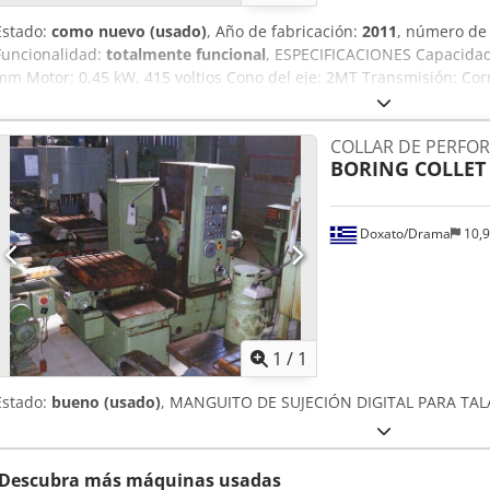
Estado:
como nuevo (usado)
, Año de fabricación:
2011
, número de
Funcionalidad:
totalmente funcional
, ESPECIFICACIONES Capacidad 
mm Motor: 0,45 kW, 415 voltios Cono del eje: 2MT Transmisión: Cor
del eje (rpm, 50 Hz): 400-700-1200-2100-3600 Recorrido del eje: 7
mm Diámetro de la columna: 70 mm Mesa: superficie de trabajo: 2
COLLAR DE PERFO
entre las ranuras: 13 x 125 mm Base: dimensiones totales: 240 x 
BORING COLLET
la mesa: 330 mm Altura total: 865 mm Ancho total: 280 mm Crodpfs
mm Peso neto aproximado: 77 kg La máquina está equipada con: Pro
mediante cremallera Mandril de perforación
Doxato/Drama
10,
Pedir m
1
/
1
Estado:
bueno (usado)
, MANGUITO DE SUJECIÓN DIGITAL PARA TALA
Descubra más máquinas usadas