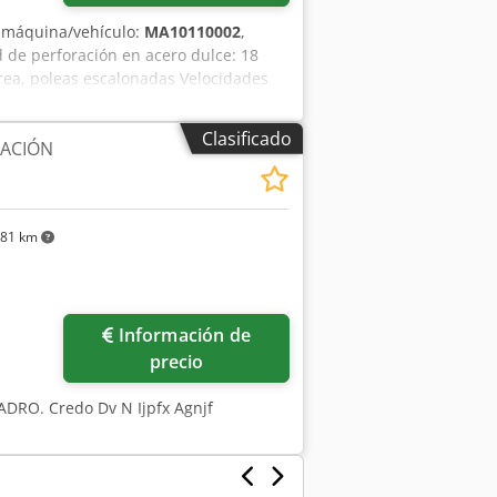
 máquina/vehículo:
MA10110002
,
de perforación en acero dulce: 18
rea, poleas escalonadas Velocidades
5 mm Profundidad de la garganta: 185
50 x 164 mm Mesa: ancho y distancia
Clasificado
RACIÓN
360 mm Distancia máxima del mandril a
zmuntox Agnjf Profundidad total: 600
tector del mandril Ajuste de la mesa
981 km
ás fotos
Información de
precio
DRO. Credo Dv N Ijpfx Agnjf