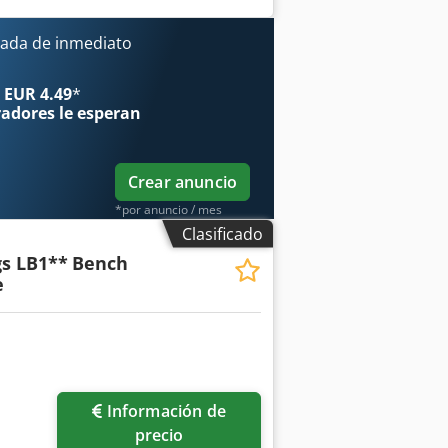
 mm Ajuste de altura: 270 mm Potencia
no Superficie de instalación: 800 x 800
ada de inmediato
 x 600 x 1200 mm
 EUR 4.49
*
radores
le esperan
Crear anuncio
*por anuncio / mes
Clasificado
s LB1**
Bench
e
Información de
precio