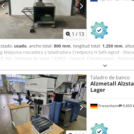
1
/
13
Estado:
usado
, ancho total:
800 mm
, longitud total:
1,250 mm
, altu
kg Máquina roscadora y taladradora Credpezry H Sefx Agnsf - Docum
CE: No - Número de serie: 132832 - Control: Convencional - Potenci
290 - Anchura de mesa [mm]: 225 - Velocidad mínima del husillo [r
husillo [rpm]: 1600 - Dimensiones de transporte: 1250 mm x 800 mm
Taladro de banco
Peso de transporte [kg]: 150 kg Información financiera IVA: El prec
Alzmetall
Alzsta
margen diferencial: El IVA es deducible para empresarios Entrega 
Lager
momento para todo tipo de bienes industriales Lukas van Rossum
Friesenheim
9,460