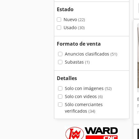
Ixion Baz 325
Ixion
Heckert
Maxion
Estado
Nuevo
(22)
Usado
(30)
Formato de venta
Anuncios clasificados
(51)
Subastas
(1)
Detalles
Solo con imágenes
(52)
Solo con videos
(6)
Sólo comerciantes
verificados
(34)