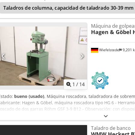
Taladros de columna, capacidad de taladrado 30-39 mm
Máquina de golpea
Hagen & Göbel
Wiefelstede
9,201 
1
/
14
Estado:
bueno (usado)
, Máquina roscadora, taladradora de sobrem
Fabricante: Hagen & Göbel, máquina roscadora tipo HG 6 - Herramie
roscado de dos garras Röhm GSF 3-9 B12 - Observación: con dispositi
guía) - Mesa de sujeción: 350 x 290 mm - Recorrido: 310 mm - Cono 
mm - Velocidades: 710/1120/1800/2800 rpm - Columna: diámetro 85 
Taladro de banco
Motor: 0,37 kW - Accesorios: incluye tornillo de banco, ver fotos C
WMW Heckert
B
685/490/H1340 mm - Peso: 212 kg