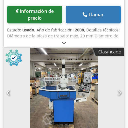
Información de
Llamar
precio
Estado:
usado
, Año de fabricación:
2008
, Detalles técnicos:
Diámetro de la pieza de trabajo: máx. 29 mm Diámetro de
la pieza de trabajo: mín. 26 mm Longitud de la pieza de
trabajo: 66 mm Originalmente, la máquina se suministró
Clasificado
para los siguientes tamaños de piezas de trabajo:
diámetro de 26 mm a 29 mm, longitud de 65 mm a 66 mm.
Mediante el uso de piezas intercambiables en el
dispositivo de sujeción, en el sistema de manipulación,
etc., probablemente se podrían procesar piezas con un
diámetro de hasta aproximadamente 50 mm. La longitud
total probablemente podría alcanzar los 400 mm con
algunas modificaciones. Esto también dependerá de la
longitud de las herramientas, de las longitudes de
mecanizado en la pieza, etc. Codpfxolqac Ss Al Derf