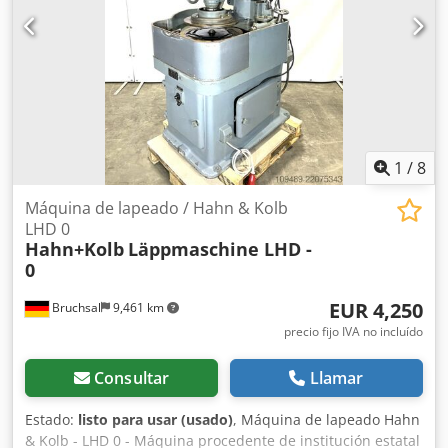
1
/
8
Máquina de lapeado / Hahn & Kolb
LHD 0
Hahn+Kolb
Läppmaschine LHD -
0
EUR 4,250
Bruchsal
9,461 km
precio fijo IVA no incluído
Consultar
Llamar
Estado:
listo para usar (usado)
, Máquina de lapeado Hahn
& Kolb - LHD 0 - Máquina procedente de institución estatal