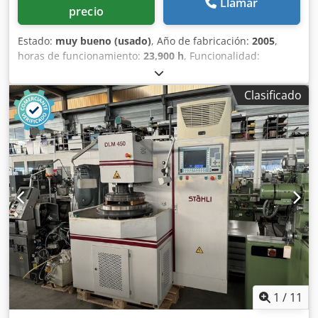
Llamar
precio
Estado:
muy bueno (usado)
, Año de fabricación:
2005
,
horas de funcionamiento:
23,900 h
, Funcionalidad:
totalmente funcional
, número de máquina/vehículo:
503982
, MÁQUINA DE LAPEADO PLANO STAEHLI DLM-705
Clasificado
Origen de fabricación: CH Dimensiones: 3300x1970x2600
mm Peso neto de la máquina: 8000 kg CARACTERÍSTICAS
TÉCNICAS Cjdpfxow Uc Hns Al Dorf Diámetro exterior de
los platos de mecanizado: 705 mm Número de satélites: 4-
8 Distancia entre platos de mecanizado: < 390 mm Presión
de trabajo programable para piezas a mecanizar: 0-200
daN Precisión de parada: 0,1 µm Velocidad de rotación
programable para los platos de mecanizado Lapeado
plano y microrectificado: 0-250, 300, 400, 600 min⁻¹
Accionamiento central: 0-125, 220 min⁻¹ Precisión de
mecanizado: 0,1 µm Salvo error u omisión, la información
técnica se proporciona sin compromiso.
1
/
11