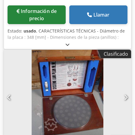
Información de
Llamar
precio
Estado:
usado
, CARACTERÍSTICAS TÉCNICAS - Diámetro de
la placa : 348 [mm] - Dimensiones de la pieza (anillos) :
aprox. 70 [mm] - Dimensiones de la pieza (maciza) : aprox.
40 [mm] Csdpfx Asug U Dmjl Derf - Grosor restante de la
Clasificado
pieza : aprox. 5 [mm] EQUIPAMIENTO - como se muestra
en las fotos