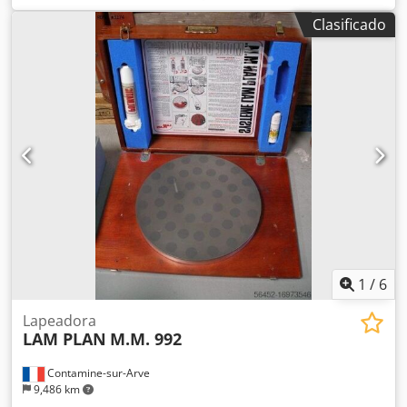
rebarbado con cabeza multihusillo Csdpfx Asug U Dtsl Dorf
Clasificado
1
/
6
Lapeadora
LAM PLAN
M.M. 992
Contamine-sur-Arve
9,486 km