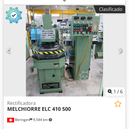
profundidad x alto): 1.775 x 1.720 x 950 mm Potencia: 7,5
Clasificado
kW Consumo de energía: 9.400 W Tensión de conexión: 3 x
400 V, 50/60 Hz Peso (kg): aprox. 2.800 kg Diámetro interior
del anillo de ajuste adecuado: Ø 480 mm Refrigeración: no
Csdpfx Aszmf Rlel Dorf Protección: 25 A, de retardo
Volumen del depósito de residuos del abrasivo de pulido:
12 l Dimensiones adecuadas del disco de pulido: Ø 1.200
mm / 47" Número de yugos de rodillo: 3
1
/
6
Rectificadora
MELCHIORRE
ELC 410 500
Beringen
9,544 km