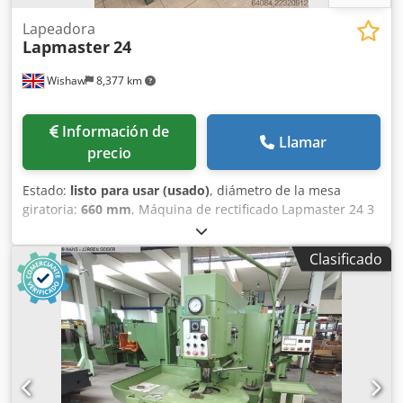
Lapeadora
Lapmaster
24
Wishaw
8,377 km
Información de
Llamar
precio
Estado:
listo para usar (usado)
, diámetro de la mesa
giratoria:
660 mm
, Máquina de rectificado Lapmaster 24 3
platos de rectificado de 610 mm de diámetro 3 anillos de
acondicionamiento 3 yugos de rodillo Incluye: Sistema
Clasificado
abrasivo independiente En condiciones como nuevas
Dimensiones: 110 x 1470 x 1190 mm de altura Crodpfx
Aozlg Euol Dsf Peso: 610 kg