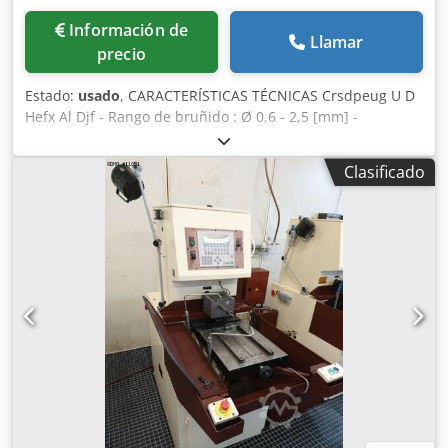
Información de
Llamar
precio
Estado:
usado
, CARACTERÍSTICAS TÉCNICAS Crsdpeug U D
Hefx Al Djf - Rango de bruñido : Ø 0,6 - 2,5 [mm] -
Velocidad del husillo : 2000 - 7000 [t/mm] - Potencia del
motor : 100 [kw] - Tamaño de la mesa : 100 x 100 [mm] -
Clasificado
Depósito de aceite con bomba : 12 [l] - Peso : 160 [kg] -
Dimensiones : 650 x 500 x 700 [mm] EQUIPAMIENTO -
Plataforma de 2 posiciones - Juntas cardán flotantes