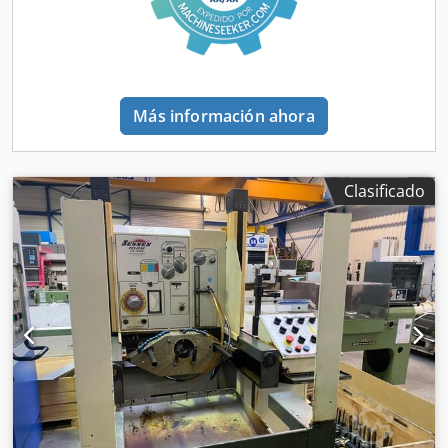
Tensión de armadura Ua 260 V Tensión de excitación Ue
340 V Velocidad de rotación 3110 rpm Potencia 2 kW
Ventilación externa 220V, 50/60 Hz Motor del
accionamiento interior: Tipo motor de control central, sin
tirones Tensión de armadura Ua 260 V Tensión de
Más información ahora
excitación Ue 340 V Velocidad de rotación 3110 rpm
Potencia 0,5 kW Ventilación independiente 220V, 50/60 Hz
Motor de desplazamiento vertical: Tipo motor paso a paso
Pasos por segundo 50 Par motor 1100 Nm Ajuste de la
Clasificado
corona dentada: Tipo motor con freno de corriente alterna
2 posiciones Tensión 380V / 50 Hz Velocidad de rotación
700-1400 rpm Potencia 0,25/0,37 kW Freno de corriente
continua 24V Par de frenado 16 Nm Convertidores de
potencia: Tensión de entrada 380V / 50 Hz Tensión
inducida 270 V Tensión de excitación 340 V Relación de
reducción del sinfín (accionamiento interior) Relación i = 1
: 30 Relación de reducción del sinfín (sistema inferior)
Relación i = 1 : 15,5 Relación de reducción del sinfín
(sistema superior) Relación i = 1 : 15,5 Presión de
funcionamiento: Circuito de aire 6-7 bar Bomba de líquido
de rodaje: Tensión de conexión a la red 380V 50Hz