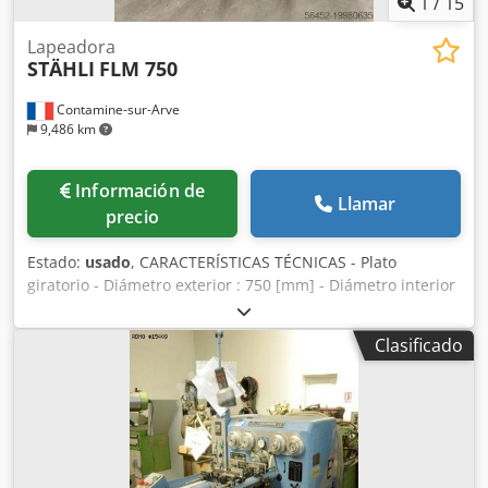
1
/
15
Lapeadora
STÄHLI
FLM 750
Contamine-sur-Arve
9,486 km
Información de
Llamar
precio
Estado:
usado
, CARACTERÍSTICAS TÉCNICAS - Plato
giratorio - Diámetro exterior : 750 [mm] - Diámetro interior
: 150 - Velocidad de rotación motor princiapl : 4 |kW] -
Tensión de alimentación : 380 [V] - Potencia instalada : 3.6
Clasificado
|kW] DIMENSIONES TOTALES - Dimensiones en el suelo :
1100 x 1700 [mm] - Altura máquina : 2000 [mm] Crjdpfx
Aexb Em Njl Def - Peso de la máquina : 1100 [Kg] - Número
de horas : 5160 [h]