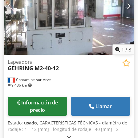
1
/
8
Lapeadora
GEHRING
M2-40-12
Contamine-sur-Arve
9,486 km
Información de
Llamar
precio
Estado:
usado
, CARACTERÍSTICAS TÉCNICAS - diamétro de
rodaje : 1 – 12 [mm] - longitud de rodaje : 40 [mm] - 2
cabezas de rodaje - 1 cabeza de control - 1 puesto de