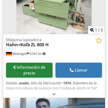
1
/
3
Máquina lapeadora
Hahn+Kolb
ZL 800 H
Metzingen
9,541 km
Información de
Llamar
precio
Estado:
usado
, Año de fabricación:
1974
, Diámetro de la
mesa mm Altura de la pieza mm Credpsub Alzofx Al Def
Número de discos 2 Potencia total necesaria 8 kW Peso de
la máquina aprox. 4,2 toneladas Espacio necesario aprox.
m A N O T I Ó N Podemos ofrecerle ex stock, bajo reserva