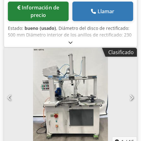
Información de
Llamar
precio
Estado:
bueno (usado)
, Diámetro del disco de rectificado:
500 mm Diámetro interior de los anillos de rectificado: 230
mm Velocidad del disco de rectificado: 0-100 rpm Presión
de trabajo: 0-400 kg MARCELS MASCHINEN CH Cjdpfeg
Clasificado
Smwhox Al Dorf