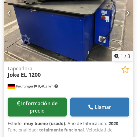
1
/
3
Lapeadora
Joke
EL 1200
Kaufungen
9,402 km
Información de
Llamar
precio
Estado:
muy bueno (usado)
, Año de fabricación:
2020
,
Funcionalidad:
totalmente funcional
, Velocidad de
rotación (máx.): 60 1/min Dimensiones del equipo (ancho x