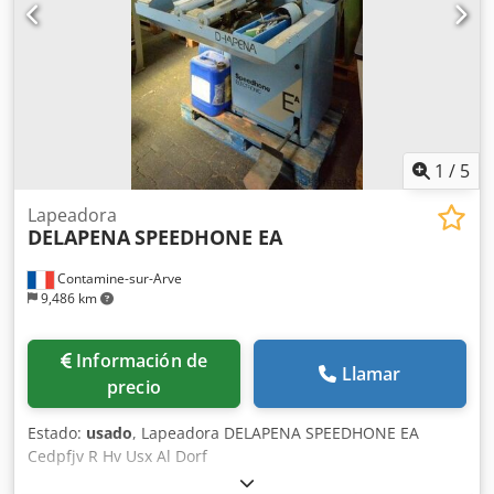
1
/
5
Lapeadora
DELAPENA
SPEEDHONE EA
Contamine-sur-Arve
9,486 km
Información de
Llamar
precio
Estado:
usado
, Lapeadora DELAPENA SPEEDHONE EA
Cedpfjv R Hv Usx Al Dorf