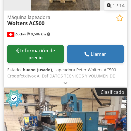
1
/
14
Máquina lapeadora
Wolters
AC500
Zuchwil
9,506 km
Información de
Llamar
precio
Estado:
bueno (usado)
, Lapeadora Peter Wolters AC500
Crodpfetxitvox Al Dsf DATOS TÉCNICOS Y VOLUMEN DE
SUMINISTRO DATOS TÉCNICOS Tamaño del dispositivo de
laminación: 42 TS 7/14 Diámetro del disco de trabajo: 415
Clasificado
mm Anchura del anillo: 54 mm Espesor del disco de
trabajo: 50 mm Posible desgaste de los discos hasta
aprox.: 20 mm Número de discos del rotor: 14 Datos de
accionamiento: 380 V / 50 Hz Accionamiento del disco
superior: 1,0 / 1,4 kW Motorreductor helicoidal: 56 / 112
rpm Accionamiento del disco inferior: 1,0 / 1,4 kW