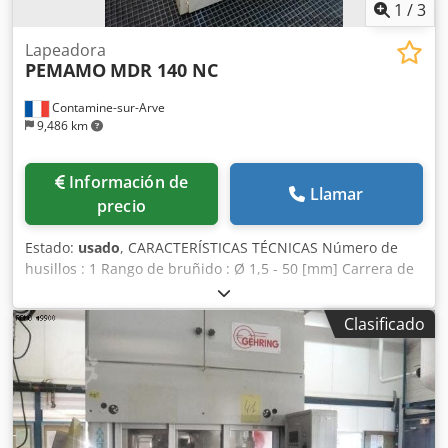
1
/
3
Lapeadora
PEMAMO
MDR 140 NC
Contamine-sur-Arve
9,486 km
Información de
Llamar
precio
Estado:
usado
, CARACTERÍSTICAS TÉCNICAS Número de
husillos : 1 Rango de bruñido : Ø 1,5 - 50 [mm] Carrera de
bruñido : 0 - 100 [mm] Codpfxeug U Dyj Al Dsrf Velocidad
del husillo : 150 - 2500 [rpm] Dimensiones : 1550 x 800 x
Clasificado
1450 [mm]