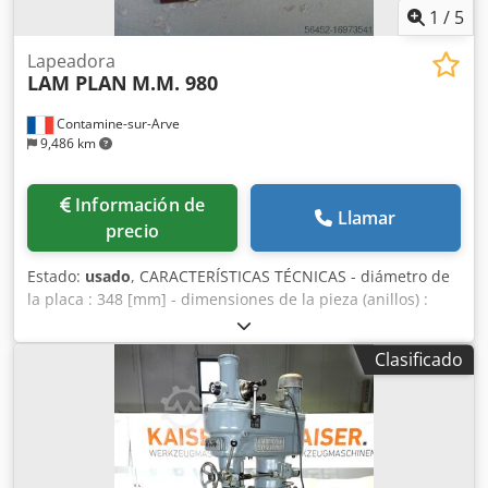
1
/
5
Lapeadora
LAM PLAN
M.M. 980
Contamine-sur-Arve
9,486 km
Información de
Llamar
precio
Estado:
usado
, CARACTERÍSTICAS TÉCNICAS - diámetro de
la placa : 348 [mm] - dimensiones de la pieza (anillos) :
aprox. 70 [mm] - dimensiones de la pieza (maciza) : aprox.
40 [mm] Codsug U Dgjpfx Al Derf - grosor restante de la
Clasificado
pieza : aprox. 5 [mm] EQUIPAMIENTO - como se muestra
en las fotos