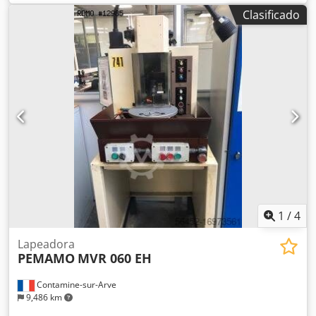
Clasificado
1
/
4
Lapeadora
PEMAMO
MVR 060 EH
Contamine-sur-Arve
9,486 km