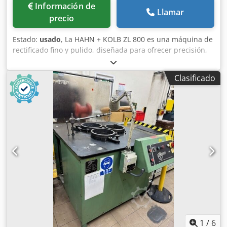
Información de
Llamar
precio
Estado:
usado
, La HAHN + KOLB ZL 800 es una máquina de
rectificado fino y pulido, diseñada para ofrecer precisión,
alta exactitud y un funcionamiento fiable. Características:
diámetro máximo del disco 810 mm, longitud máxima de la
Clasificado
pieza de trabajo 250 mm, diámetro del plato de arrastre
306 mm; disco superior e inferior con 4 velocidades, 30
rpm – 84 rpm. Datos técnicos: motor principal 3,0/4,0 kW,
consumo total de energía 11 kW, peso aproximado 3500 kg,
dimensiones: 1720×2100×2100 mm (largo x ancho x alto).
Accesorios: juego de discos de rectificado, sistema de
refrigeración. Permite alcanzar tolerancias estrechas; ideal
para la industria automotriz, la industria relojera,
máquinas herramienta, la industria aeronáutica y la
tecnología médica. Crsdpfxszqbh Uo Al Dsf
1
/
6