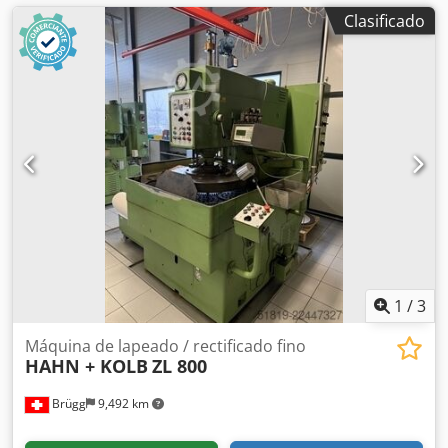
Clasificado
1
/
3
Máquina de lapeado / rectificado fino
HAHN + KOLB
ZL 800
Brügg
9,492 km