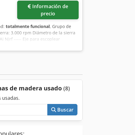
Información de
precio
ad:
totalmente funcional
, Grupo de
ierra: 3.000 rpm Diámetro de la sierra
 Njrf ----- Eje para escoplear
encia del motor: 7,5 kW Velocidad del
----- Ejes perfiladores (2) Diámetro
 Velocidad del motor del eje: 6.000
peración de listones Cantidad: 01
otor de la sierra: 6.000 rpm Diámetro
anas de madera usado
(8)
 usadas.
Buscar
opulares: