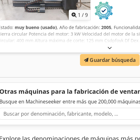
1
/
9
Estado:
muy bueno (usado)
, Año de fabricación:
2005
, Funcionalid
sierra circular Potencia del motor: 3 kW Velocidad del motor de la s
circular: 400 mm Altura máxima de corte: 125 mm Csdpfoyk Df Dex Ai
Cantidad: 01 Diámetro del eje: 50 mm Longitud del eje: 320 mm Pot
motor del eje: 3.200 rpm Diámetro máximo de herramientas: 320 mm 
Guardar búsqueda
del eje: 50 mm Longitud del eje: 320 mm Potencia del motor: 7,5 kW
rpm Diámetro máximo de herramientas: 240 mm ----- Grupo de recu
Diámetro del eje: 30 mm Potencia del motor: 2,2 kW Velocidad del m
de la sierra de recuperación de listones: 200 mm
Otras máquinas para la fabricación de vent
Busque en Machineseeker entre más que 200,000 máquinas
Explore las denominaciones de máquinas más p