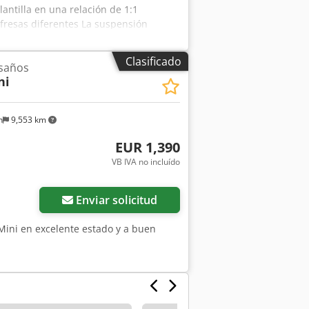
antilla en una relación de 1:1
fresas diferentes La suspensión
jo esfuerzo Ajuste de altura de la
 herramienta sencillo mediante
Clasificado
esaños
ma de pulverización dosificadora
ni
ija y fresado PZ Palpador de copia
al con 2 cilindros de sujeción
ad: a corto plazo Ubicación: Röllbach
n
9,553 km
EUR 1,390
VB IVA no incluído
Enviar solicitud
 Mini en excelente estado y a buen