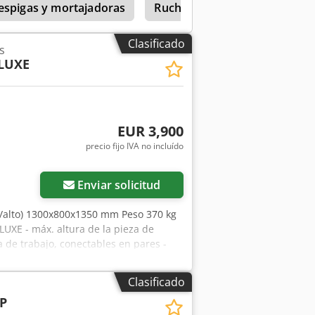
espigas y mortajadoras
Ruchser
Grapadora
Clasificado
s
LUXE
EUR 3,900
precio fijo IVA no incluído
Enviar solicitud
o/alto) 1300x800x1350 mm Peso 370 kg
UXE - máx. altura de la pieza de
a de trabajo, conectables en pares -
siones de la mesa derecha L = 500
ilindro 80 mm - Conexión neumática 8
Clasificado
Versión CE - Dimensiones L=1300,
P