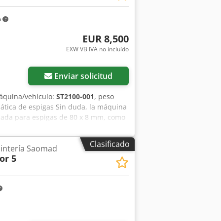
m
EUR 8,500
EXW VB IVA no incluído
Enviar solicitud
áquina/vehículo:
ST2100-001
, peso
ática de espigas Sin duda, la máquina
alada para espigas de 80 x 8 mm, como
detallada en el PDF adjunto. La máquina
ex Ai Nerf
Clasificado
pintería Saomad
or 5