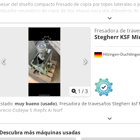
pesar del diseño compacto Fresado de copia por topes laterales o pl
Palpador neumático de copia de dos etapas para dos diámetros de 
patentada de la palanca de copia garantiza fresados precisos con ba
mesa para perfiles extremadamente altos hasta 400 mm Cambio de
Fresadora de trav
"Spindle lock" Dispositivo neumático de sujeción del material Siste
Stegherr
KSF Mi
Opciones Plantillas de copia fresadas para agujero estándar de man
Pinza de sujeción Sistema de tope Dispositivo de sujeción de materi
Crsdpfexqihiox Ai Njf Herramienta de fresado de 8 mm Disponibilid
Hilzingen-Duchtlinge
1
/
3
Estado:
muy bueno (usado)
, Fresadora de travesaños Stegherr ksf
precio Csdeyw S Ihepfx Ai Norf
Descubra más máquinas usadas