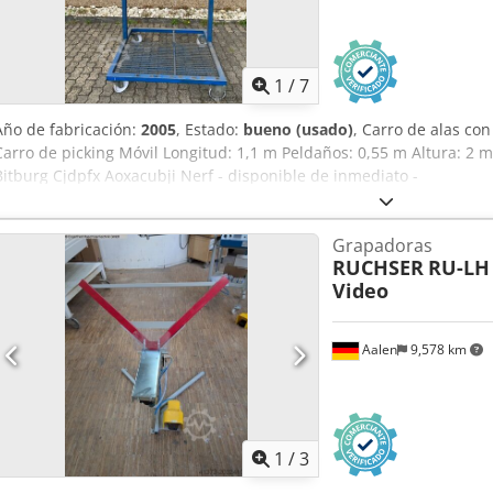
1
/
7
Año de fabricación:
2005
, Estado:
bueno (usado)
, Carro de alas co
Carro de picking Móvil Longitud: 1,1 m Peldaños: 0,55 m Altura: 2
Bitburg Cjdpfx Aoxacubji Nerf - disponible de inmediato -
Grapadoras
RUCHSER
RU-LH 
Video
Aalen
9,578 km
1
/
3