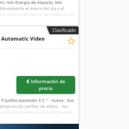
eker), mm Energía de impacto, Nm
ultáneamente el marco del ala y el
ra la pintura de marcos de molduras de
chura: 500 mm, altura de trabajo,
ura de vidrio, se coloca 1 clip en cada
Clasificado
clips sobresalgan aproximadamente 35
 Automatic Video
 efecto de sujeción. Para la pintura,
ia del ala. Después del secado o antes
ompletamente al ras del ala y solo se
r manualmente. Estructura de soporte
ades de marcos de compensación para
 Precio a petición, más embalaje y
 4300 unidades Crodpfx Aoxpi Efoi Njf
Información de
ra la pintura al final del vídeo
precio
2 P Jumbo automatic E.C." - nueva - Sus
rtas en los perfiles de vidrio. - No
de vidrio se pueden asignar fácilmente.
 para aplicar grapas en marcos de
Con dispositivo angular, sistema de