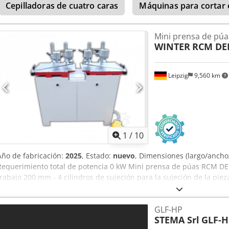
Cepilladoras de cuatro caras
Máquinas para cortar 
Mini prensa de púa
WINTER
RCM DE
Leipzig
9,560 km
1
/
10
Año de fabricación:
2025
, Estado:
nuevo
, Dimensiones (largo/anch
Requerimiento total de potencia 0 kW Mini prensa de púas RCM DEL
trabajo 200 mm - 4 cilindros de sujeción para la sujeción de la piez
Dimensiones de la mesa izquierda L = 500 mm, W = 400 mm - Dimen
mm, W = 400 mm - Carrera de mesa derecha 40 mm - Carrera del c
GLF-HP
bar - Ajuste de grados 0°, 22,5, 33° - Pedal para apretar y soltar - 
STEMA Srl
GLF-H
An=800, Al=1350 mm Crsdpfxjv A E Nkj Ai Nsf - Peso 370 kg