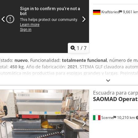
Kraftisried
9,661 k
1
/
7
Estado:
nuevo
, Funcionalidad:
totalmente funcional
, número de m
total:
450 kg
, Año de fabricación:
2021
, STEMA GLF clavadora autom
automática más productiva para espigas grandes y largas. Preinst
se prefiere en la fabricación de ventanas. Consulte la descripción 
está en nuestra exposición y lista para demostración. Codpfexhv A I
Escuadra para car
SAOMAD
Operat
Scerne
10,210 km