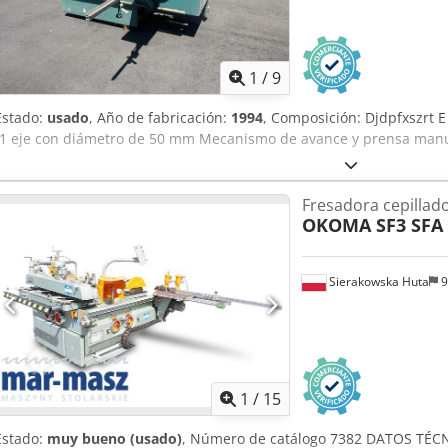
1
/
9
Estado:
usado
, Año de fabricación:
1994
, Composición: Djdpfxszrt E
-1 eje con diámetro de 50 mm Mecanismo de avance y prensa manu
Fresadora cepillad
OKOMA SF3 SFA
Sierakowska Huta
9
1
/
15
Estado:
muy bueno (usado)
, Número de catálogo 7382 DATOS TÉCN