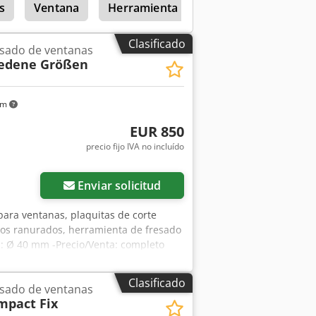
s
Ventana
Herramienta De Construcción De Ven
Clasificado
esado de ventanas
iedene Größen
km
EUR 850
precio fijo IVA no incluído
Enviar solicitud
para ventanas, plaquitas de corte
cos ranurados, herramienta de fresado
: Ø 40 mm -Precio/Venta: completo
tamaños -Peso: 46 kg
Clasificado
esado de ventanas
mpact Fix