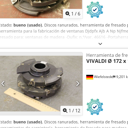
1
/
6
Estado:
bueno (usado)
, Discos ranurados, herramienta de fresado 
herramienta para la fabricación de ventanas Djdpfx Ajb A Np Njfm
fresado para: ventanas de madera -Dufix: n.º/var. 46616 -Portaherr
Herramienta de fr
VIVALDI
Ø 172 x
Wiefelstede
9,201 
1
/
12
Estado:
bueno (usado)
, Discos ranurados, herramienta de fresado 
herramientas de carpintería, herramienta de fresado para madera,