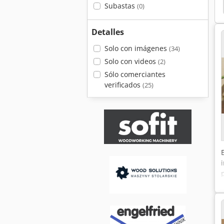
enta De Fresado
Espigadora
Espiga
Leitz
Subastas
(0)
Detalles
Solo con imágenes
(34)
Solo con videos
(2)
Sólo comerciantes
verificados
(25)