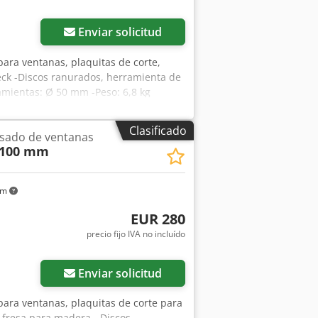
Enviar solicitud
para ventanas, plaquitas de corte,
eck -Discos ranurados, herramienta de
amientas: Ø 50 mm -Peso: 6,8 kg
Clasificado
esado de ventanas
 100 mm
km
EUR 280
precio fijo IVA no incluído
Enviar solicitud
para ventanas, plaquitas de corte para
 fresa para madera. -Discos