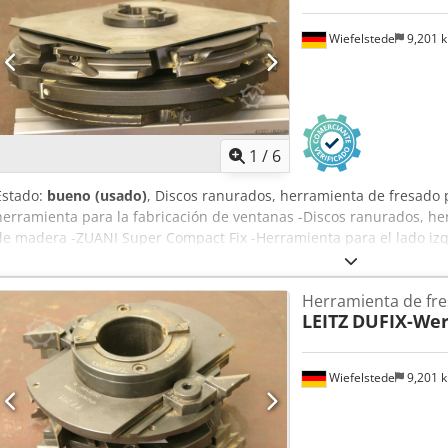
Wiefelstede
9,201 
1
/
6
Estado:
bueno (usado)
, Discos ranurados, herramienta de fresado 
herramienta para la fabricación de ventanas -Discos ranurados, he
de madera -ZUANI Super Compact Fix -Herramienta para el lado iz
Dsdpeb A S U Rofx Afmock -Peso: 14 kg
Herramienta de fr
LEITZ
DUFIX-Wer
Wiefelstede
9,201 