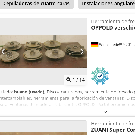
Cepilladoras de cuatro caras
Instalaciones angulare
Herramienta de fr
OPPOLD
versch
Wiefelstede
9,201 
1
/
14
Estado:
bueno (usado)
, Discos ranurados, herramienta de fresado 
intercambiables, herramienta para la fabricación de ventanas -Dis
para: ventanas de madera -Fabricante: OPPOLD -Portaherramientas
Dcodpfxsb A I Hlj Afmek -Cantidad: 1 palé de herramientas, varios 
Herramienta de fr
ZUANI
Super Co