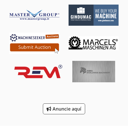
Placa De La Máquina En Desarrollo
Placa De Medición
Placa De Piso
Placa De Refuerzo
Placa De Sujecion
Placa Del Interruptor
Placas De Escritorio
Placas De Granito
Planta De Fabricación
Anuncie aquí
Prensa De La Placa De Orificio