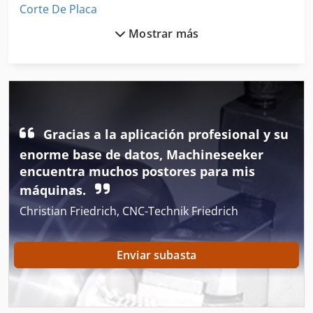
Corte De Placa
Mostrar más
Corte De Placa De Mech
Desarrollo De La Placa
Gire La Placa De
Herramientas De Ajuste
Gracias a la aplicación profesional y su
Las Placas De Plegamiento
enorme base de datos, Machineseeker
encuentra muchos postores para mis
Placa De Circuito
máquinas.
Placa De Circuito Impreso
Christian Friedrich, CNC-Technik Friedrich
Placa De Circuito Impreso Ensamblado
Enviar subasta
Placa De Identificación
Placa De La Máquina