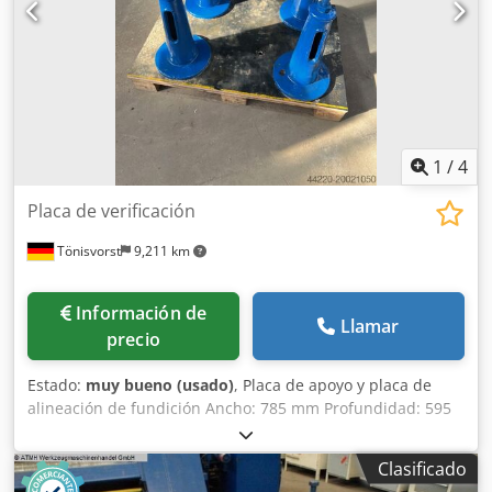
1
/
4
Placa de verificación
Tönisvorst
9,211 km
Información de
Llamar
precio
Estado:
muy bueno (usado)
, Placa de apoyo y placa de
alineación de fundición Ancho: 785 mm Profundidad: 595
mm Altura: 153 mm Altura total: 810 mm Peso: 330 kg con
palet Chsdpfxexc U H Io Aatsa
Clasificado