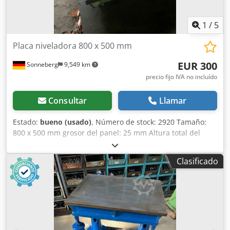
1
/
5
Placa niveladora 800 x 500 mm
EUR 300
Sonneberg
9,549 km
precio fijo IVA no incluído
Consultar
Llamar
Estado:
bueno (usado)
, Número de stock: 2920 Tamaño:
800 x 500 mm grosor del panel: 25 mm Altura total del
panel: 110 mm Chsdpfx Aevcn U Nsatsa Estado: bueno
Peso: 85 kg
Clasificado