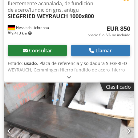
fuertemente acanalada, de fundición
de acero/fundición gris, antigu
SIEGFRIED WEYRAUCH
1000x800
EUR 850
Hessisch Lichtenau
9,413 km
precio fijo IVA no incluído
Consultar
Llamar
Estado:
usado
, Placa de referencia y soldadura SIEGFRIED
WEYRAUCH, Gemmingen Hierro fundido de acero, hierro
fundido gris, con nervaduras reforzadas Chjdped N H
Dbofx Aatsa Antigua placa de referencia y placa de
Clasificado
medición Placa de referencia de gran resistencia Longitud:
1000 mm Anchura: 800 mm Grosor: 28/125 mm Altura de
trabajo: aproximadamente 850 mm - Patas con tornillos de
ajuste para nivelar la placa Peso: 370 kg Buena superficie