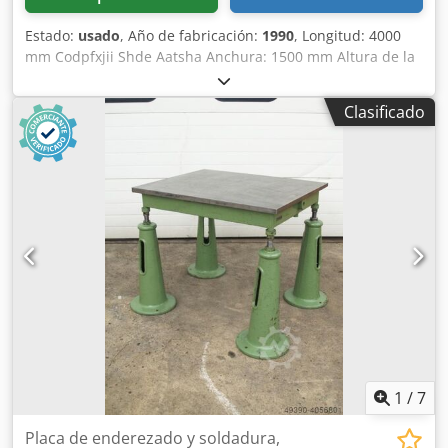
Estado:
usado
, Año de fabricación:
1990
, Longitud: 4000
mm Codpfxjii Shde Aatsha Anchura: 1500 mm Altura de la
mesa: 950 mm Consumo total de energía: 0 kW Peso de la
máquina: aproximadamente 4 toneladas Espacio
Clasificado
requerido: aproximadamente 4 x 1,5 x 1 m
1
/
7
Placa de enderezado y soldadura,