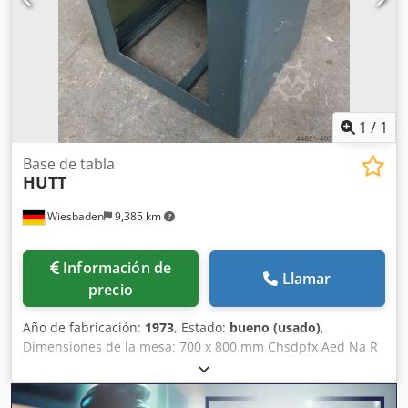
1
/
1
Base de tabla
HUTT
Wiesbaden
9,385 km
Información de
Llamar
precio
Año de fabricación:
1973
, Estado:
bueno (usado)
,
Dimensiones de la mesa: 700 x 800 mm Chsdpfx Aed Na R
Seatoa Grosor de la placa: 18 mm Altura de la mesa sobre
el suelo: 830 mm