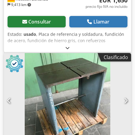
EUR 1,650
9,413 km
precio fijo IVA no incluído
Consultar
Llamar
Estado:
usado
, Placa de referencia y soldadura, fundición
de acero, fundición de hierro gris, con refuerzos
importantes. Placa de referencia de gran resistencia.
Longitud: 1985 mm Anchura: 1000 mm Grosor con
Clasificado
refuerzos: 220 mm Altura de trabajo: 860 mm Grosor de la
placa: aprox. 35 mm, uniforme. - 4 patas con ajuste de
altura. Chsdpfx Aekpwuxjatoa Peso: 1050 kg.