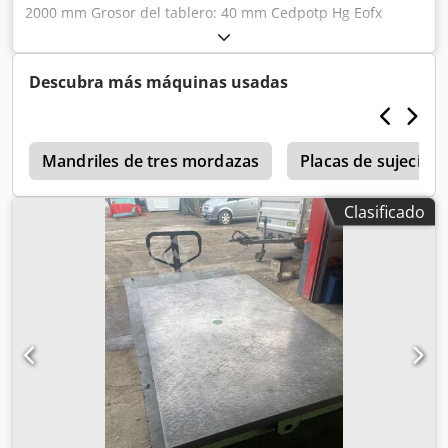
2000 mm Grosor del tablero: 40 mm Cedpotp Hg Eofx
Aatoha Altura de la mesa sobre el suelo: 800 mm Peso:
aprox. 1200 kg
Descubra más máquinas usadas
o
Mandriles de tres mordazas
Placas de sujeción
Clasificado