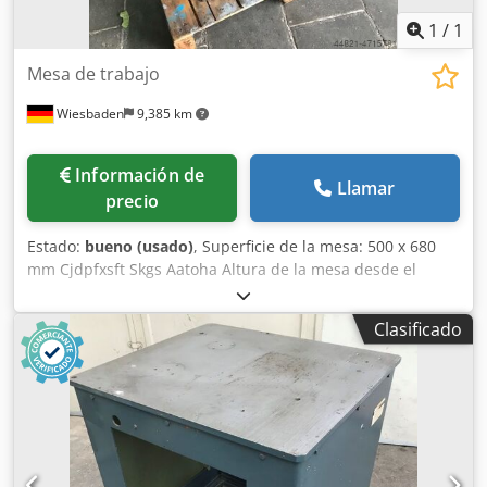
1
/
1
Mesa de trabajo
Wiesbaden
9,385 km
Información de
Llamar
precio
Estado:
bueno (usado)
, Superficie de la mesa: 500 x 680
mm Cjdpfxsft Skgs Aatoha Altura de la mesa desde el
suelo: 740 mm Peso:
Clasificado