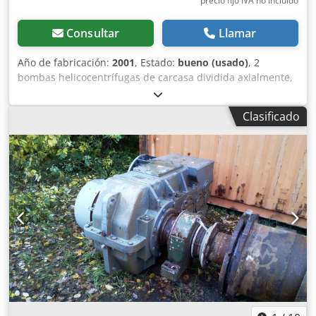
precio fijo IVA no incluído
Consultar
Llamar
Año de fabricación:
2001
, Estado:
bueno (usado)
, 2
bombas helicocentrífugas de carcasa dividida axialmente,
con motor y base. Su última aplicación fue como turbina.
Dedpfx Aed Nqi Rob Ueck ¡¡¡Se adjuntan imágenes del
Clasificado
diagrama de características como bomba y como turbina!!!
Fabricante: KSB Tipo: Omega 350-360 A Caudal: 1728 m³/h
Altura de elevación: 32 m Velocidad: 1450 rpm Año de
fabricación: 2001 En funcionamiento como turbina: Motor:
VEM G21R 280 S4 Potencia: 75 kW a una altura de caída de
aproximadamente 20 metros y un caudal de 1600 m³/h
Tensión: 400 V En funcionamiento como bomba: Potencia
del eje requerida: 177 kW Motor eléctrico requerido: 200
kW Valor NPSH: 6,9 Eficiencia: 85,28% Temperatura
máxima de funcionamiento: 140 °C Sensor de velocidad: Sí
¡¡Precio por unidad!!