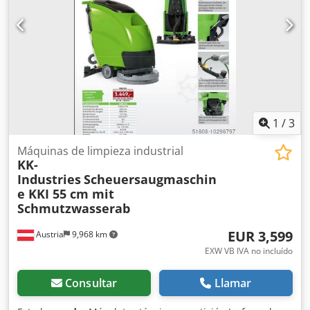
mm Altura: 1000 mm Para el eje/tubo: Diámetro del eje:
560 mm Dcjdpoh Rrtnsfx Ab Uek Grosor de la pared del
tubo: 35 mm Distancia entre apoyos: 10000 mm El eje
puede acortarse a voluntad mediante los bujes
atornillados. Es posible soldar sin problemas al tubo, ya
que tiene un grosor de pared de 35 mm.
1
/
3
Máquinas de limpieza industrial
KK-
Industries
Scheuersaugmaschin
e KKI 55 cm mit
Schmutzwasserab
EUR 3,599
Austria
9,968 km
EXW VB IVA no incluído
Consultar
Llamar