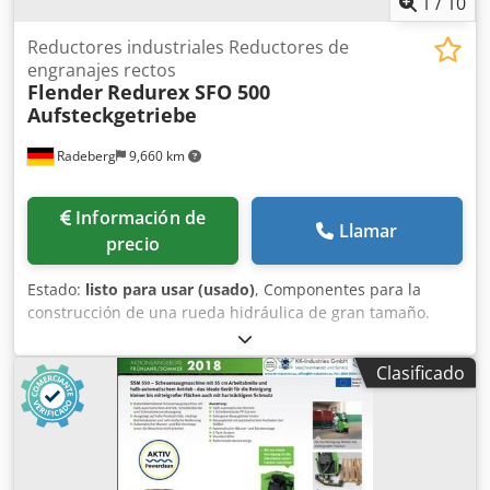
1
/
10
Reductores industriales Reductores de
engranajes rectos
Flender
Redurex SFO 500
Aufsteckgetriebe
Radeberg
9,660 km
Información de
Llamar
precio
Estado:
listo para usar (usado)
, Componentes para la
construcción de una rueda hidráulica de gran tamaño.
Caja de cambios: caja de cambios Flender SFO 500 de
acoplamiento Número de etapas de la caja de cambios: 4
Clasificado
Relación de transmisión: 185,63:1 Par de torsión
transmisible: 131.300 Nm Velocidad de rotación n1 máx.:
1485 rpm Velocidad de rotación n2: 8 rpm Diámetro del eje
D1: 80 mm Diámetro del eje D2: 220 mm 3500 kg sin motor
eléctrico Dimensiones: Longitud: 2000 mm Anchura: 800