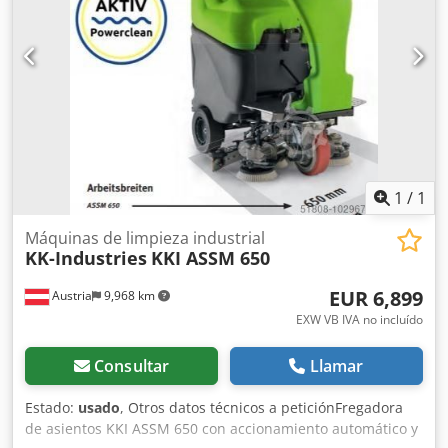
aspiración680 mmVPE1 Dimensiones y pesosLongitud1165
mmAncho/Profundidad541 mmAltura995 mmPeso 61,5
kgCepillosDiámetro del cepillo510 mmPresión27,5
kgVelocidad160 min¯¹Conexión eléctricaPotencia total870
WPFuente de alimentaciónBatería 24 V Duración de la
batería240 minTiempo de carga de la batería12 hFuente
de alimentación24 VTanque(s)Agua dulce40 lAgua sucia42 l
1
/
1
Máquinas de limpieza industrial
KK-Industries
KKI ASSM 650
EUR 6,899
Austria
9,968 km
EXW VB IVA no incluído
Consultar
Llamar
Estado:
usado
, Otros datos técnicos a peticiónFregadora
de asientos KKI ASSM 650 con accionamiento automático y