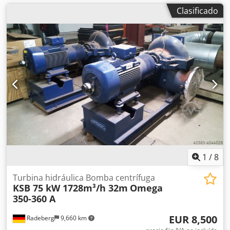
Clasificado
1
/
8
Turbina hidráulica Bomba centrífuga
KSB 75 kW 1728m³/h 32m
Omega
350-360 A
EUR 8,500
Radeberg
9,660 km