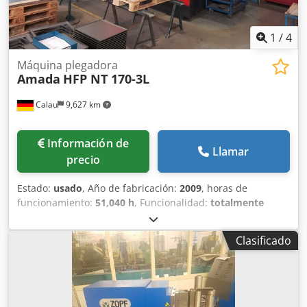
1
/
4
Máquina plegadora
Amada
HFP NT 170-3L
Calau
9,627 km
Información de
Llamar
precio
Estado:
usado
, Año de fabricación:
2009
, horas de
funcionamiento:
51,040 h
, Funcionalidad:
totalmente
funcional
, peso total:
12,400 kg
, longitud total:
2,650 mm
,
altura total:
3,150 mm
, ancho total:
4,550 mm
, carrera:
350
Clasificado
mm
, tipo de corriente de entrada:
trifásico
, fuerza de
prensado:
170 t
, tensión de entrada:
400 V
, Ofrecemos
esta plegadora usada Amada HFP NT 170-3L, fabricada en
2009. Fuerza máxima de prensado: 1700 kN Carrera
máxima: 350 mm Peso: 12400 kg Nivel de presión sonora: