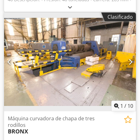
Altura máxima de la herramienta: 250 mm • Doblado de
perfiles planos sobre el borde superior: 200 x 24 mm •
Clasificado
Velocidad de trabajo: 10,0 mm/segundo • Velocidad de
retorno: 10,0 mm/segundo • Altura de trabajo: 930 mm •
Mesa: 660 x 1250 mm • Consumo total de energía: 4,0 kW •
Motor: 400 voltios, 50 Hz • Peso: 1100 kg • Dimensiones
(largo x ancho x alto): 1250 x 650 x 1250 mm • Capacidad
de aceite: 40,0 litros Equipamiento: • Máquina de doblado
horizontal hidráulica • Superficie de trabajo sólida
fabricada con acero estabilizado • Máquina fabricada con
acero forjado, templado y rectificado • Pantalla digital para
el ajuste de la carrera • 1 juego de herramientas Cjdefg Eu
Ropfx Angsha • Interruptor de pedal doble
1
/
10
Máquina curvadora de chapa de tres
rodillos
BRONX