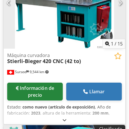
trabajo de 900 mm - mesa cerrada - placa de desgaste
intercambiable - peso de 1000 kg - color RAL 5012 / RAL
7015 Chsdpfx Ajfiqlfengea - capacidades de doblado:
material plano 200 x 22 mm tubo redondo hasta 65 mm
1
/
15
Máquina curvadora
Stierli-Bieger
420 CNC (42 to)
Sursee
9,544 km
Información de
Llamar
precio
Estado:
como nuevo (artículo de exposición)
, Año de
fabricación:
2023
, altura de la herramienta:
200 mm
,
Ángulo de curvado (máx.):
180 °
, fuerza de prensado:
42 t
,
espesor de chapa (máx.):
30 mm
, espesor de chapa cobre
Clasificado