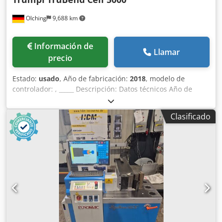
OIching
9,688 km
Información de
Llamar
precio
Estado:
usado
, Año de fabricación:
2018
, modelo de
controlador:
, _____ Descripción: Datos técnicos Año de
construcción: 2018 Fuerza de prensado aprox.: 3200 kN
Longitud de curvatura aprox.: 4420 mm Control: TASC 6000
Clasificado
Proyección: 420 mm Paso libre de columna aprox.: 3680
mm Altura de instalación útil aprox.: 615 mm Peso
aproximado de la máquina: 23400 kg equipo :- Bastidor de
máquina estable :- Viga de prensa, recocida con alivio de
tensión con alta resistencia a la flexión :- Cojinete esférico
de la viga de prensa (posición inclinada) :- Accionamiento
superior electrohidráulico con tecnología de 4 cilindros :-
Ayuda óptica para la configuración y posicionamiento :-
Amplio espacio libre en los bordes :- Cubierta frontal plana
:- Bloque hidráulico :- Balanza de presión electrónica :-