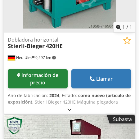
1
/
1
Dobladora horizontal
Stierli-Bieger
420HE
Neu-Ulm
9,597 km
Información de
Llamar
precio
Año de fabricación:
2024
, Estado:
como nuevo (artículo de
exposición)
, Stierli Bieger 420HE Máquina plegadora
horizontal, con fuerza de plegado de 42 toneladas altura
de la herramienta de 200 mm carrera de 0 a 310 mm,
Subasta
ajustable de forma continua capacidad de plegado de 200
x 24 mm, acero St40 capacidad de enderezamiento para
HEB180 Chjdpfsid Izkjx Angea programa de plegado y