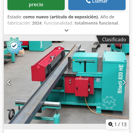
Llamar
precio
Estado:
como nuevo (artículo de exposición)
, Año de
fabricación:
2024
, Funcionalidad:
totalmente funcional
,
altura de la herramienta:
200 mm
, velocidad de
funcionamiento:
10 mm/s
, altura de trabajo:
200 mm
,
Clasificado
Ángulo de curvado (máx.):
180 °
, espesor chapa acero
(máx.):
20 mm
, espesor de chapa cobre (máx.):
20 mm
,
velocidad de elevación:
10 mm/s
, fuerza de flexión (máx.):
42 t
, Stierli Bieger 420 HE Máquina dobladora horizontal,
con control manual y ajuste fino del ángulo. Muy versátil,
para doblar acero plano, chapa, acero redondo, perfiles,
tubos cuadrados o redondos, herramientas de conformado
y fijación sencilla de herramientas propias o herramientas
especiales, + función de enderezado como prensa de
enderezado. Cjdpfx Ajflc Spjngoha Fuerza de doblado: 42
toneladas. Altura de la herramienta: 200 mm. Carrera de
doblado larga: 0-300 mm, ajustable de forma continua.
Capacidad de doblado: 200 x 24 mm S235. Capacidad de
enderezado para HEA180. Programa de doblado y
1
/
13
enderezado mediante conmutador selector. Máquina de