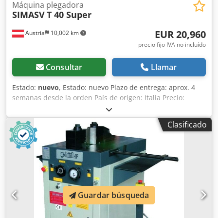
Máquina plegadora
SIMASV
T 40 Super
EUR 20,960
Austria
10,002 km
precio fijo IVA no incluído
Consultar
Llamar
Estado:
nuevo
, Estado: nuevo Plazo de entrega: aprox. 4
semanas desde la orden País de origen: Italia Precio:
20.960 € Cuota de leasing: 402,43 € Fuerza de prensado: 40
t Carrera: 250 mm Capacidad máxima de doblado - acero
Clasificado
de construcción: 200 x 20 mm Mesa: 1100 x 620 mm
Diámetro del bulón: 55 mm Velocidad de trabajo: 4,7 - 9,1
mm/s Velocidad de retroceso: 45 mm/s Depósito de aceite:
45 l Motor: 3 kW Altura de trabajo: 950 mm Longitud: 1250
mm Ancho: 900 mm Chedpfsxh Ruljx Angea Altura: 1000
mm Peso: 750 kg 2 bulones de sujeción, altura 110 mm
(otras alturas bajo consulta) Tope manual de 500 mm con
Guardar búsqueda
escala milimétrica Velocidad ajustable 2 volantes para el
ajuste de la carrera y del punto de retroceso Ajuste preciso