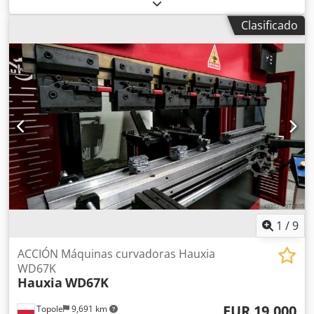
Velocidad de retorno: 20 mm/s Mesa de trabajo: 660 x 1250
mm Altura de trabajo: 900 mm Depósito de aceite: 60 litros
Clasificado
Altura máxima de la pieza de trabajo: 5 mm Codpohgihkofx
Angsha Capacidad para piezas planas: 200 x 26 mm
Capacidad para tubos: 60 x 5,0 mm *no con herramientas
estándar - Limitación digital de la carrera de avance y
retorno. - Control NC. - Presión hidráulica ajustable. -
Velocidad de flexión ajustable. - Mesa completamente
cerrada. - El diseño ZOPF permite un cambio rápido de
herramientas sin pérdida de precisión. - El cilindro
hidráulico está montado en la mesa de la máquina de alta
capacidad, lo que garantiza que no haya pérdida de
precisión, incluso bajo una carga elevada. - Con el
portautensilios universal y las diferentes herramientas,
podrá trabajar con gran flexibilidad.
1
/
9
ACCIÓN Máquinas curvadoras Hauxia
WD67K
Hauxia
WD67K
EUR 19,000
Topole
9,691 km