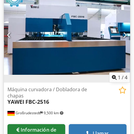
nuestro mejor conocimiento y, cuando ha sido posible, del
fabricante. La información se proporciona de buena fe,
pero no se puede garantizar su exactitud. Por lo tanto, no
constituye representación ni condiciones contractuales. Le
recomendamos comprobar todos los detalles importantes.
1
/
4
Máquina curvadora / Dobladora de
chapas
YAWEI
FBC-2516
Großrudestedt
9,500 km
Información de
Llamar