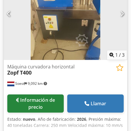
75 dB(A) Tensión: 400/415 V Frecuencia: 50 Hz Número de
fases: 3 Cedpfx Aszk Dinjngoha Potencia instalada: 16,5 kW
Corriente nominal: 28,6 A Fecha de fabricación: 03.2009
Número de serie: HFP NT 170-3L B090020 Si tiene alguna
pregunta o necesita más información, no dude en
enviarnos un mensaje o llamarnos.
1
/
3
Máquina curvadora horizontal
Zopf
T400
Soest
9,092 km
Información de
Llamar
precio
Estado:
nuevo
, Año de fabricación:
2026
, Presión máxima:
40 toneladas Carrera: 250 mm Velocidad máxima: 10 mm/s