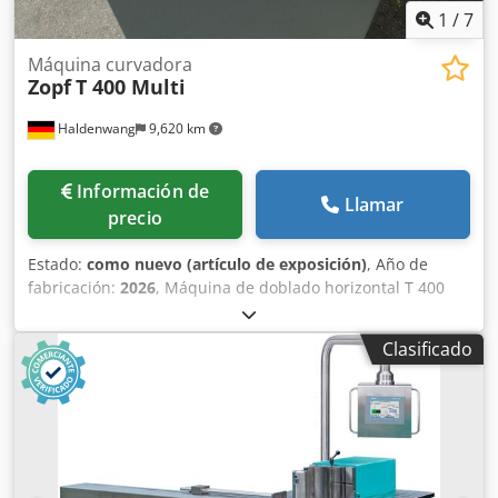
1
/
7
Máquina curvadora
Zopf
T 400 Multi
Haldenwang
9,620 km
Información de
Llamar
precio
Estado:
como nuevo (artículo de exposición)
, Año de
fabricación:
2026
, Máquina de doblado horizontal T 400
Multiprograma - ZOPF - con control semiautomático -
control CNC (99 programas de 16 pasos) - incluye perno de
Clasificado
doblado (sin punzón) - incluye soporte para herramientas
para matrices y pedal - fuerza de prensado de 40
toneladas - ajuste de carrera continuo de 0 a 250 mm -
velocidad de trabajo regulable carrera de trabajo máx. 10
mm/seg. retorno 20 mm/seg. - presión hidráulica ajustable
- altura máxima de la herramienta de 250 mm - potencia
del motor de 3,0 kW - 400 voltios, 50 Hz, 3 fases - altura de