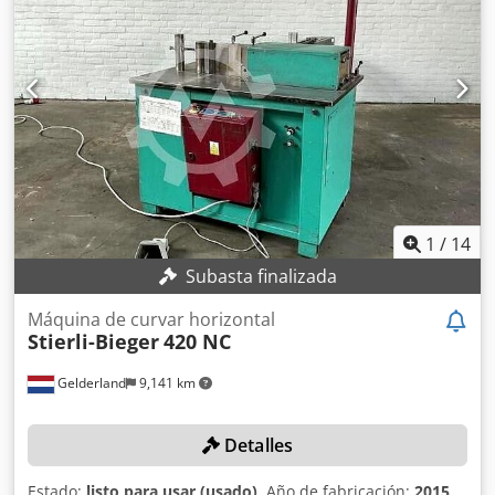
enderezamiento mediante selector máquina de exhibición,
año de fabricación 2024, incluye pulsador de mano y pedal
mesa de la máquina resistente al desgaste máquina en
condiciones como nueva
1
/
14
Subasta finalizada
Máquina de curvar horizontal
Stierli-Bieger
420 NC
Gelderland
9,141 km
Detalles
Estado:
listo para usar (usado)
, Año de fabricación:
2015
,