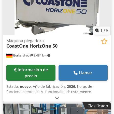
/ 4,0 kW - Dimensiones aprox.: Ancho 850 x Alto 1250 x
Fondo 1250 mm - Peso aprox.: 1200 kg Chedpfxsy Uwhbo
Angoa
1
/
5
Máquina plegadora
CoastOne
HorizOne 50
Burkardroth
9,484 km
Información de
Llamar
precio
Estado:
nuevo
, Año de fabricación:
2026
, horas de
funcionamiento:
50 h
, Funcionalidad:
totalmente
funcional
, número de máquina/vehículo:
HorizOne50_3
,
peso total:
1,500 kg
, altura de la herramienta:
300 mm
,
Clasificado
velocidad de funcionamiento:
10 mm/s
, longitud total:
1,850 mm
, altura total:
1,250 mm
, ancho total:
850 mm
,