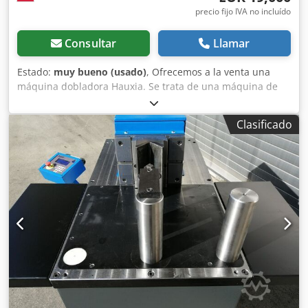
precio fijo IVA no incluído
Consultar
Llamar
Estado:
muy bueno (usado)
, Ofrecemos a la venta una
máquina dobladora Hauxia. Se trata de una máquina de
demostración que se utilizó para la producción de
prototipos en nuestro taller. Por lo tanto, tiene pocas horas
Clasificado
de funcionamiento. La máquina dobladora se vende con
sus herramientas. Consulte las fotos. Cjdpjixl Tgefx Angsha
Datos técnicos: Fuerza de doblado: 40 toneladas Longitud
de doblado: 1600 mm Distancia entre columnas: 1200 mm
Carrera (eje Y): 150 mm Altura libre: 390 mm Ancho de la
mesa: 120 mm Velocidad de trabajo: 15 mm/s Velocidad
rápida: 150 mm/s Velocidad de retorno (hacia arriba): 100
mm/s Eje de control (8 + 1 ejes): Z1, Z2, Z1, Z2, R1, R2 + V
Potencia: 5,5 kW Control: Delem-DA-66T (multilingüe)
Manual de instrucciones: inglés Precio especial neto:
19.000 € Es posible realizar una visita previa, previa cita.
Ubicación: 89-600 Chojnice Si está interesado, póngase en
contacto con nosotros.