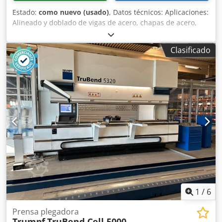
Estado:
como nuevo (usado)
, Datos técnicos: Aplicaciones:
Alineado y doblado de vigas de acero, chapas de acero,
tubos, estructuras soldadas, etc. Control eléctrico
Velocidad de trabajo regulable hidráulicamente Fuerza de
Clasificado
prensado: 200 toneladas Dimensiones de la mesa: 700 x
700 mm Altura de herramienta: 600 mm Altura del punzón
de alineado: 600 mm Carrera: 0 - 550 mm Velocidad de
doblado: 0 – 0,6 m/min Chjdey S U Umepfx Angoa Potencia
del motor: 18,5 kW Marcado CE Peso: aprox. 12,5 t
Accesorios: Viga de enderezado con soporte: 5200 mm
Estado: Muy buen estado, prácticamente como nuevo El
vendedor no se responsabiliza por errores tipográficos o
de transmisión de datos. La máquina se encuentra, en
cuanto a apariencia, técnica y desgaste, conforme a su
antigüedad; las máquinas de segunda mano se venden sin
ningún tipo de garantía.
1
/
6
Prensa plegadora
Trumpf
TruBend Cell 5000