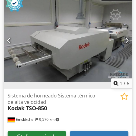
complacería mucho recibir su visita; tenemos más
máquinas en stock. Disponible de inmediato; se puede
inspeccionar. En stock en Emskirchen/Núremberg; se
puede probar.
1
/
6
Sistema de horneado Sistema térmico
de alta velocidad
Kodak
TSO-850
Emskirchen
9,570 km