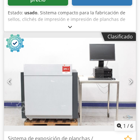
Estado:
usado
, Sistema compacto para la fabricación de
sellos, clichés de impresión e impresión de planchas de
fotopolímero. Es posible procesar tanto fotopolímero
líquido (resina) como material de planchas
Clasificado
fotopoliméricas. Equipo de exposición para la fabricación
de clichés / Fabricación de planchas de fotopolímero AZ
System 2000 N.º de serie: 277 Tamaño de plancha máx.: 23
x 33 cm Con 9 programas de trabajo Csdpfx Aeza H Sreh
Derf Datos de la máquina: Dimensiones: Ancho 52 cm,
Profundidad 47 cm, Altura 95 cm Peso aproximado: 62 kg
Conexión eléctrica: 220 V, 1,3 kW Inspección por video
online a través de WhatsApp, MS Zoom o Telegram En
stock en Emskirchen/Núremberg - Disponible
inmediatamente - Posibilidad de prueba
1
/
6
Sistema de exposición de planchas /