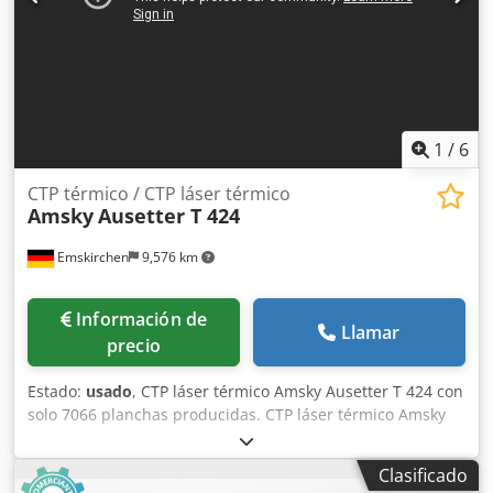
1
/
6
CTP térmico / CTP láser térmico
Amsky
Ausetter T 424
Emskirchen
9,576 km
Información de
Llamar
precio
Estado:
usado
, CTP láser térmico Amsky Ausetter T 424 con
solo 7066 planchas producidas. CTP láser térmico Amsky
Ausetter T 424 Emulsionadora térmica / láser térmico
Tamaño de plancha mín. 300 x 400 mm - máx. 660 x 800
Clasificado
mm Crsdpfsyllbpsx Ah Djf 2400 DPI Láser de 24 canales