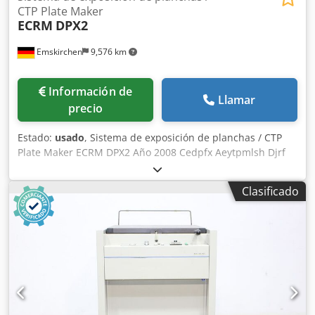
CTP Plate Maker
ECRM
DPX2
Emskirchen
9,576 km
Información de
Llamar
precio
Estado:
usado
, Sistema de exposición de planchas / CTP
Plate Maker ECRM DPX2 Año 2008 Cedpfx Aeytpmlsh Djrf
Inspección por vídeo online a través de WhatsApp - MS
Zoom - Telegram En stock en Emskirchen/Núremberg -
Clasificado
Disponible de inmediato - Puede ser probado