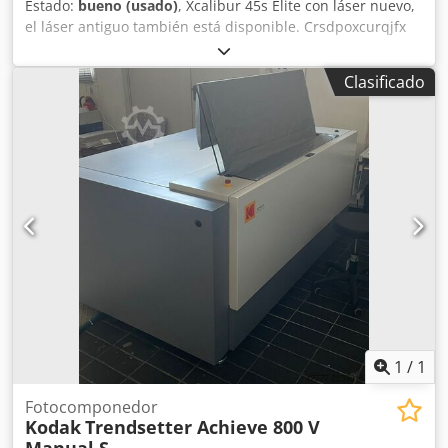
Estado:
bueno (usado)
, Xcalibur 45s Elite con láser nuevo,
el láser antiguo también está disponible. Crsdpoxcurqjfx
Ah Def
Clasificado
1
/
1
Fotocomponedor
Kodak
Trendsetter Achieve 800 V