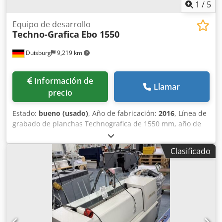
1
/
5
Equipo de desarrollo
Techno-Grafica
Ebo 1550
Duisburg
9,219 km
Información de
Llamar
precio
Estado:
bueno (usado)
, Año de fabricación:
2016
, Línea de
grabado de planchas Technografica de 1550 mm, año de
fabricación 2016, máquina de revelado de planchas,
fabricante Techno-Grafica, modelo TPP9001M, año de
Clasificado
fabricación 2002. Dos mesas de transferencia, fabricante
Techno-Grafica, modelo CTA1550, año de fabricación 2002.
Horno de grabado, fabricante Techno-Grafica, modelo
EBO1550, año de fabricación 2002. Unidad de desgomado,
fabricante Techno-Grafica, modelo SPG1550, año de
fabricación 2002. Apiladora de planchas, fabricante
Techno-Grafica, modelo PSTHS1550, año de fabricación