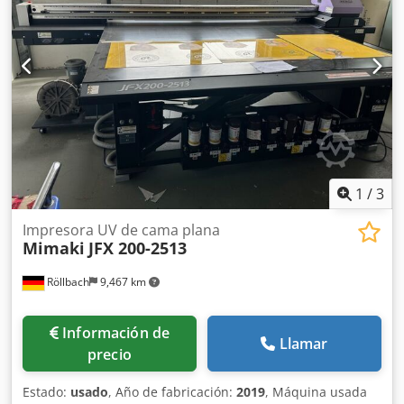
materiales: papel RC/película/placas de impresión de
poliéster, grosor máximo del material: 0,2 mm.
Dimensiones de la máquina X/Y/Z: aproximadamente 1200
mm/750 mm/1100 mm, peso: aproximadamente 250 kg. Es
posible realizar una inspección en las instalaciones.
Crodpfxozq Ecie Ah Djf
1
/
3
Impresora UV de cama plana
Mimaki
JFX 200-2513
Röllbach
9,467 km
Información de
Llamar
precio
Estado:
usado
, Año de fabricación:
2019
, Máquina usada