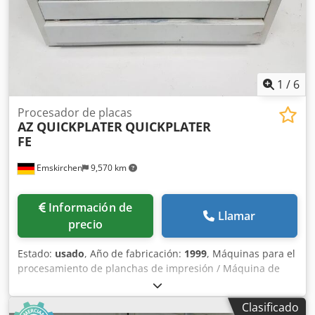
1
/
6
Procesador de placas
AZ QUICKPLATER
QUICKPLATER
FE
Emskirchen
9,570 km
Información de
Llamar
precio
Estado:
usado
, Año de fabricación:
1999
, Máquinas para el
procesamiento de planchas de impresión / Máquina de
pruebas AZ, año 1999 - número de serie XX158 Crjdpfeh Ax
R Ujx Ah Dof Ancho de trabajo máximo: 300 mm Inspección
Clasificado
en línea mediante vídeo a través de Skype Nos