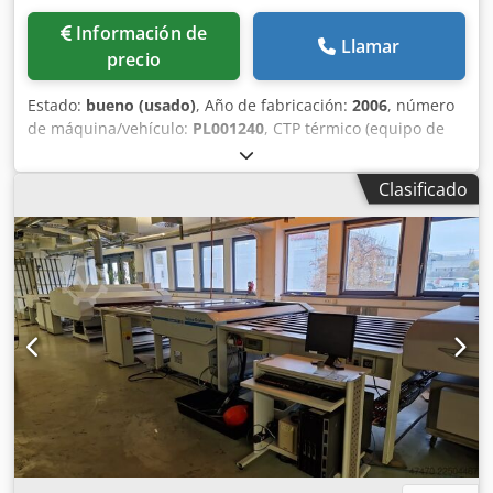
Información de
Llamar
precio
Estado:
bueno (usado)
, Año de fabricación:
2006
, número
de máquina/vehículo:
PL001240
, CTP térmico (equipo de
exposición de planchas) Rendimiento (planchas/hora,
formato máximo): 14 planchas/hora Formato mínimo de
Clasificado
plancha: 370 x 323 mm Crjdpefmmyzefx Ah Dof Formato
máximo de plancha: 930 x 1140 mm Grosor de la plancha:
0,15 - 0,3 mm Datos técnicos sujetos a las especificaciones
del pedido, los materiales de consumo y otros factores
relevantes.