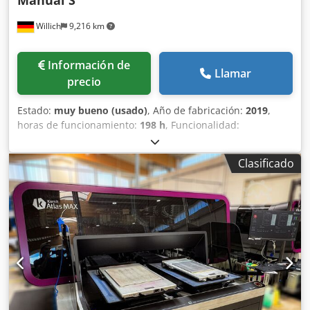
Manual S
Willich
9,216 km
Información de
Llamar
precio
Estado:
muy bueno (usado)
, Año de fabricación:
2019
,
horas de funcionamiento:
198 h
, Funcionalidad:
totalmente funcional
, Magnus Trendsetter, modelo TEE,
año de fabricación 2019, versión manual de 800 V. Crodpfx
Clasificado
Aozlr H Djh Dof