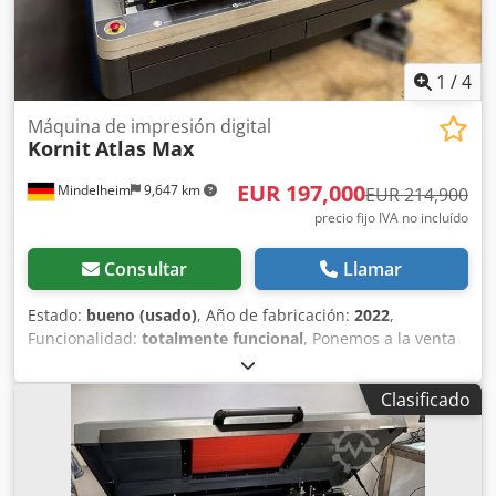
1
/
4
Máquina de impresión digital
Kornit
Atlas Max
EUR 197,000
Mindelheim
9,647 km
EUR 214,900
precio fijo IVA no incluído
Consultar
Llamar
Estado:
bueno (usado)
, Año de fabricación:
2022
,
Funcionalidad:
totalmente funcional
, Ponemos a la venta
nuestro Kornit Atlas Max a partir de marzo de 2022. La
máquina es de primera mano, siempre ha sido bien
Clasificado
cuidada y revisada periódicamente y profesionalmente
bajo un contrato de mantenimiento. Detalles sobre la
máquina: • Modelo: Kornit Atlas Max • Año de
construcción: marzo de 2022 • Ubicación: Alemania • De