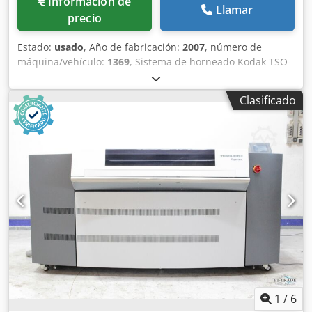
Información de
Llamar
precio
Estado:
usado
, Año de fabricación:
2007
, número de
máquina/vehículo:
1369
, Sistema de horneado Kodak TSO-
850, sistema térmico de alta velocidad / Sistema de
horneado Kodak TSO-850, sistema térmico de alta
Clasificado
velocidad. Año 2007 - Número de serie 1369. Ancho de
trabajo máximo: 850 mm. Conexión eléctrica: 400 V / 50 Hz
/ 40 A. Cedpfjh Aya Iex Ah Derf Inspección en vídeo en
línea mediante Skype. Estaríamos encantados de recibir su
visita; tenemos más máquinas en stock. Disponible de
inmediato; se puede inspeccionar. En stock en
Emskirchen/Nuremberg; se puede probar.
1
/
6