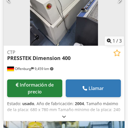
2006. Crsdpszr Haxofx Ah Djf
1
/
3
CTP
PRESSTEK
Dimension 400
Offenburg
9,459 km
Información de
Llamar
precio
Estado:
usado
, Año de fabricación:
2004
, Tamaño máximo
de la placa: 680 x 780 mm Tamaño mínimo de la placa: 240
x 240 mm Velocidad máxima de procesamiento de placas:
20 placas/hora Cjdpjzgxbwjfx Ah Derf Sin productos
químicos