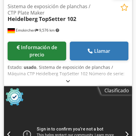
Sistema de exposición de planchas /
CTP Plate Maker
Heidelberg
TopSetter 102
Emskirchen
9,576 km
Información de
Llamar
precio
Estado:
usado
, Sistema de exposición de planchas /
Máquina CTP Heidelberg TopSetter 102 Número de serie:
2310 Año: 2001 Codpfx Ahszgfvhs Derf Inspección en vídeo
en línea a través de WhatsApp, MS Zoom o Telegram.
Clasificado
Disponible en nuestras instalaciones de
Emskirchen/Núremberg. Entrega inmediata. Se puede
probar.