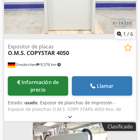
1
/
6
Expositor de placas
O.M.S.
COPYSTAR 4050
Emskirchen
9,576 km
Información de
Llamar
precio
Estado:
usado
, Exposor de planchas de impresión -
Exposor de planchas O.M.S. COPY STARS 4050 Nro. de
serie 93-2023 Credpfx Asv Am Rvoh Dof Formato / Tamaño
máx. 400 x 500 mm Voltaje 230 V CA - 2800 W Inspección
Clasificado
de video en línea por WhatsApp - MS Zoom - Telegram En
stock Emskirchen/Nürnberg - Disponible de inmediato - Se