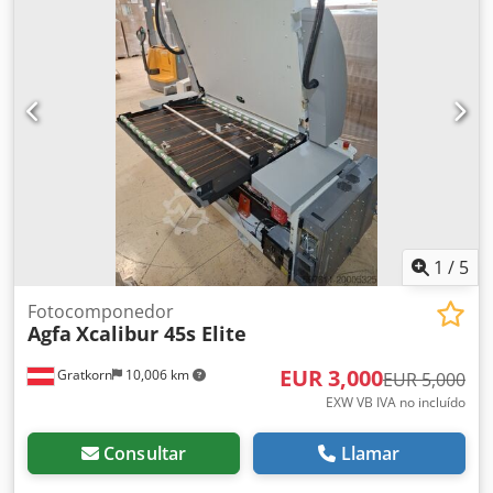
puede probar
1
/
5
Fotocomponedor
Agfa
Xcalibur 45s Elite
EUR 3,000
Gratkorn
10,006 km
EUR 5,000
EXW VB IVA no incluído
Consultar
Llamar