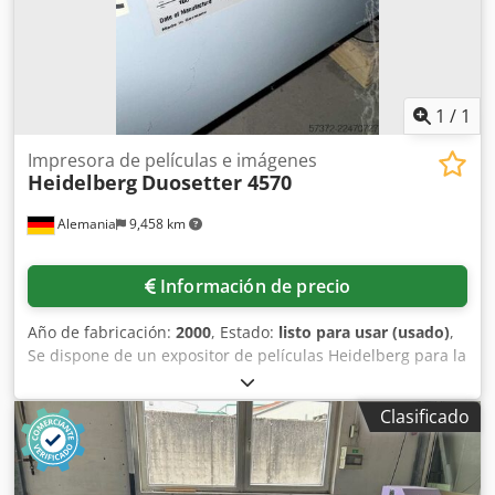
1
/
1
Impresora de películas e imágenes
Heidelberg
Duosetter 4570
Alemania
9,458 km
Información de precio
Año de fabricación:
2000
, Estado:
listo para usar (usado)
,
Se dispone de un expositor de películas Heidelberg para la
preimpresión. Longitud de onda del láser: 680 nm, clase
de láser: 1, formato máximo de positivo: 505 mm/535 mm,
Clasificado
formato máximo de negativo: 505 mm/545 mm, longitud de
la línea de escaneo: 505 mm, frecuencia máxima de trama:
200 lpi, precisión de repetición: +/- 5 µm, velocidad
máxima de salida: aproximadamente 1320 mm/h,