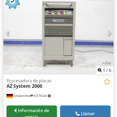
Espesor de plancha: 0,15 - 0,30 mm Carga manual de
planchas Incluye RIP y compresor Velocidad máx. 15
planchas/hora Sólo 7066 planchas impresionadas
Inspección por vídeo online vía WhatsApp - MS Zoom -
Telegram En stock en Emskirchen/Núremberg – Disponible
de inmediato – Prueba posible
1
/
6
Procesadora de placas
AZ
System 2000
Emskirchen
9,576 km
Información de
Llamar
precio