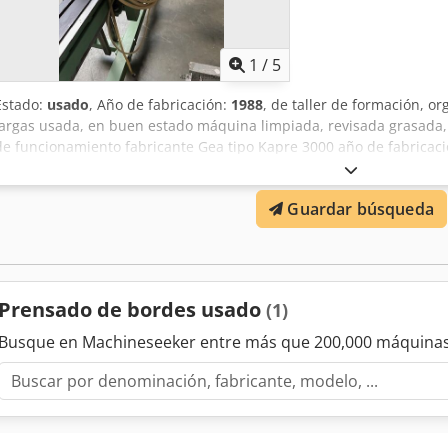
1
/
5
Estado:
usado
, Año de fabricación:
1988
, de taller de formación, o
largas usada, en buen estado máquina limpiada, revisada grasad
de funcionamiento fabricante Gea tipo Kapre 3000 año de fabricació
de presión 1 carril calefactor longitud de trabajo 3000 mm neumáti
nebulizador conductos de aire comprimido 2 juntas de olla cilindro 
Guardar búsqueda
apriete conector para carril calefactor Cjdpfx Aewbi Exocneha Ubi
carga libre, sin embalar Entrega en el estado actual, tal como se ve
Prensado de bordes usado
(1)
Busque en Machineseeker entre más que 200,000 máquinas