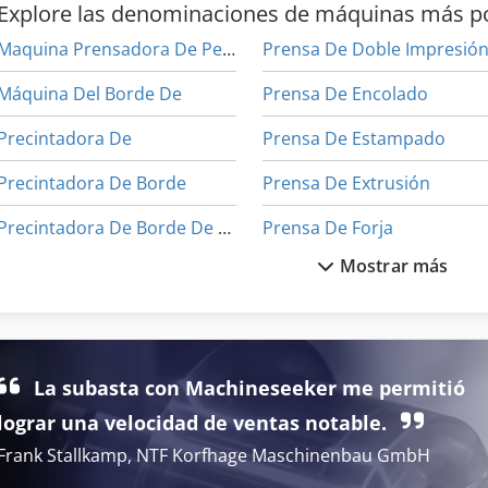
Explore las denominaciones de máquinas más p
Maquina Prensadora De Perfiles
Prensa De Doble Impresió
Máquina Del Borde De
Prensa De Encolado
Precintadora De
Prensa De Estampado
Precintadora De Borde
Prensa De Extrusión
Precintadora De Borde De Mano
Prensa De Forja
Mostrar más
Prensa De Banco
Prensa De La Bola
Prensa De Banda
Prensa De La Película
Prensa De Cartón
Prensa De Mesa
La subasta con Machineseeker me permitió
Prensa De Cuerpo
Prensa De Presión
lograr una velocidad de ventas notable.
Frank Stallkamp, NTF Korfhage Maschinenbau GmbH