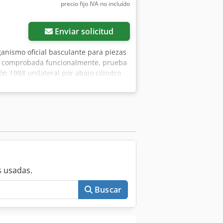
precio fijo IVA no incluído
Enviar solicitud
rganismo oficial basculante para piezas
a, comprobada funcionalmente, prueba
n 1988 unilateral por abajo cilindro
ca móvil Piezas nuevas: lubricador
de presión 2 juntas de olla cilindro de
cación de almacén 97447 Gerolzhofen,
, sin garantía ni responsabilidad
 usadas.
Buscar