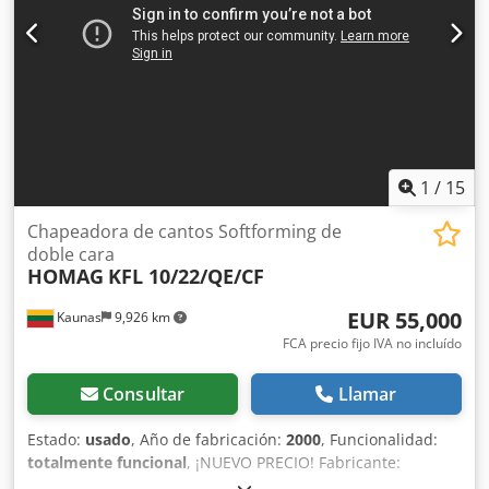
1
/
15
Chapeadora de cantos Softforming de
doble cara
HOMAG
KFL 10/22/QE/CF
EUR 55,000
Kaunas
9,926 km
FCA precio fijo IVA no incluído
Consultar
Llamar
Estado:
usado
, Año de fabricación:
2000
, Funcionalidad:
totalmente funcional
, ¡NUEVO PRECIO! Fabricante:
HOMAG Modelo: KFL 10/22/QE/CF Tipo: Máquina de