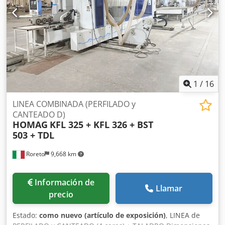
fusible + Prefusor) A3 Zona de presión del canto A Porta
rollos (almacen por bobinas N° 2) - con alimentación de
borde servoasistida Grupo Regruesador BF10 (2 x Kw 0,55)
Grupo Refilador PF20 (2 x Kw 0,4) ESPACIO LIBRE Cedpozrd
Nqefx Aqljrf Tupi (Refilador Universal) para rinurar UF 11 (1
x Kw ?) Grupo Rasca-canto y perfiles (repulidor) PN 10
Grupo finish (Rasca canto + Cepillos) FA 11 Pulverizador de
liquido de pulido
1
/
16
LINEA COMBINADA (PERFILADO y
CANTEADO D)
HOMAG
KFL 325 + KFL 326 + BST
503 + TDL
Roreto
9,668 km
Información de
Llamar
precio
Estado:
como nuevo (artículo de exposición)
, LINEA de