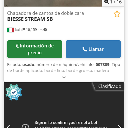
1
/
16
Chapadora de cantos de doble cara
BIESSE
STREAM SB
Italia
10,159 km
Información de
Llamar
precio
Estado:
usado
, número de máquina/vehículo:
007809
, Tipo
de borde aplicado: borde fino, borde grueso, madera
maciza Sistema adhesivo: EVA, PUR Encoladora de cantos:
Máquina 1 Cjdpfx Aqsyhbn Delorf Máx. Ancho del panel:
Clasificado
1200 mm Máx. velocidad de avance: 40 m/min Unidades
de trabajo, lado derecho: 8 no. Unidades de trabajo, lado
izquierdo: 8 no.