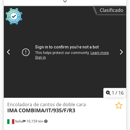
Posición 2: Chapeadora bilateral SCM-MAHROS - STEFANI -
CELASCHI Posición 3: Girador de tableros SCM-MAHROS -
Clasificado
STEFANI - CELASCHI Crjdpfxox Nv S Uj Aqlof Posición 4:
Chapeadora bilateral SCM-MAHROS - STEFANI - CELASCHI
Posición 5: Girador de tableros SCM-MAHROS - STEFANI -
CELASCHI Posición 6: Sierra de corte central SCM-MAHROS
- STEFANI - CELASCHI Posición 7: Descargador SCM-
MAHROS - STEFANI - CELASCHI
1
/
16
Encoladora de cantos de doble cara
IMA
COMBIMA/IT/935/F/R3
Italia
10,159 km