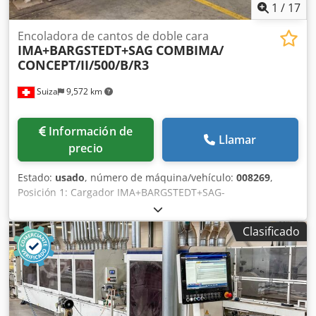
1
/
17
Encoladora de cantos de doble cara
IMA+BARGSTEDT+SAG
COMBIMA/
CONCEPT/II/500/B/R3
Suiza
9,572 km
Información de
Llamar
precio
Estado:
usado
, número de máquina/vehículo:
008269
,
Posición 1: Cargador IMA+BARGSTEDT+SAG-
COMBIMA/CONCEPT/II/500/B/R3 Posición 2: Volteador de
tableros IMA+BARGSTEDT+SAG-
Clasificado
COMBIMA/CONCEPT/II/500/B/R3 Cedpfx Aox A Hggeqlerf
Posición 3: Chapeadora de cantos bilateral
IMA+BARGSTEDT+SAG-COMBIMA/CONCEPT/II/500/B/R3
Posición 4: Volteador de tableros IMA+BARGSTEDT+SAG-
COMBIMA/CONCEPT/II/500/B/R3 Posición 5: Descargador
IMA+BARGSTEDT+SAG-COMBIMA/CONCEPT/II/500/B/R3