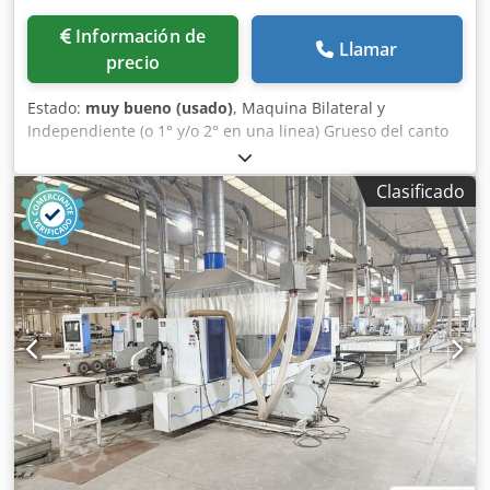
Información de
Llamar
precio
Estado:
muy bueno (usado)
, Maquina Bilateral y
Independiente (o 1° y/o 2° en una linea) Grueso del canto
en rollo (Min/Max) mm 0,3 / 3 Grosor tableros/paneles
(min/max) mm 12 - 40 Anchura de trabajo (min/max) mm
Clasificado
250 / 2500 Mando /Software Power Control 22 /
woodCommander Velocitad variable de avance (m/min) 15
- 35 Cabinas de proteccion y insonorisacion Levas de tope
escamotables, distancia (mm) 1000 PARTE
ESCUADRADORA-PERFILADORA (por cada lado):
Pulverizador (liquido antiadherente) Tupí (anti-astilla) (1 x
Kw 4,5) Cedpfx Aqszrd Rzjlsrf Trituradores KD 11 (2 x Kw
6,6) PARTE CANTEADO (para cada lado): Grupo encolador (
Cola termo-fusible + Prefusor) A3 Zona de presión del
canto A Porta rollos (almacen por bobinas N° 2) - con
alimentación de borde servoasistida Grupo Retestador
HL86 (2 x Kw 0,22) Grupo Regruesador BF10 (2 x Kw 0,55)
Grupo Refilador PF20 (2 x Kw 0,4) ESPACIO LIBRE para