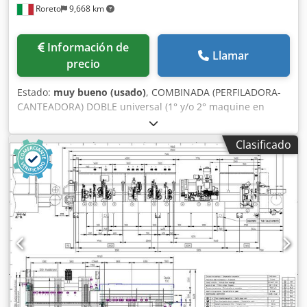
Roreto
9,668 km
Información de
Llamar
precio
Estado:
muy bueno (usado)
, COMBINADA (PERFILADORA-
CANTEADORA) DOBLE universal (1° y/o 2° maquine en
linea) Maquina Independiente (o 1° y/o 2° en una linea)
Grueso del canto en bobina-rollos (min/max) mm 0,3 - 3
Clasificado
Grosor tableros/paneles (min/max) mm 10 - 60 Anchura de
trabajo (min/max) mm 240 - 2700 Credpfxou Rc Anj Aqlef
Mando PC Base Windows /Software SINITRA Velocidad de
avance adjustable (m/min) 10 - 40 (INVERTER C.N.) Levas de
tope escamotables, distancia (mm) 500 PARTE PERFILADO
(por cada lado): Tupí (anti-astilla) AS 10 (Kw 5,8) neumático
N° 2 Trituradores (1 Inferior + 1 superior) DT 10 (Kw 5,8 x 2)
Pulverizador (liquido antiadherente) PARTE CANTEADO
(para cada lado): 1° Grupo encolador (Cola termo-fusible+
Unidad de fusion) SP30(High Melt +Edge Control EC 40) 2°
rupo encolador (Termofusión con aire caliente) Air Force