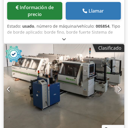
Información de
Llamar
precio
Estado:
usado
, número de máquina/vehículo:
005854
, Tipo
de borde aplicado: borde fino, borde fuerte Sistema de
unión: EVA Unidad multifuncional: sí Encoladora de cantos:
Máquina 1 y 2 Máx. Anchura del panel: 3300 mm Velocidad
Clasificado
máx. Velocidad de desplazamiento: 30 m/min Unidades de
trabajo, lado derecho: 11 nr Cjdpfxsv Hinxo Aqlsrf
Unidades de trabajo, lado izquierdo: 11 nr