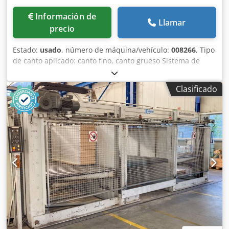
Información de
Llamar
precio
Estado:
usado
, número de máquina/vehículo:
008266
, Tipo
de canto aplicado: canto fino, canto grueso Sistema de
encolado: EVA Unidad multifunción: sí Csdpfx Aqex A
Hfijlerf Encoladora de cantos: máquina 1 y 2 Ancho
Clasificado
máximo del panel: 3000 mm Velocidad máxima de avance:
25 m/min Unidades de trabajo, lado derecho: 9 uds
Unidades de trabajo, lado izquierdo: 9 uds