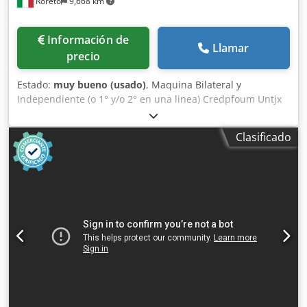
Roreto
9,668 km
Información de
Llamar
precio
Estado:
muy bueno (usado)
, Maquina Bilateral y
Independiente (o 1° y/o 2° en una linea) Credpfoum Untjx
Aqlof Grueso del canto en bobina-rollos (min/max) mm 0,3
/ 3 Grosor tableros/paneles (min/max) mm 8 / 45 (60)
Clasificado
Anchura de trabajo (min/max) mm 236 / 1300 Mando
/Software ICOS Open (Windows base) Sin barra de
transmisión (sistema Master & Slave) Velocidad de avance
adjustable (m/min) 10 - 50 Cabinas de proteccion y
insonorisacion "Tolva de alimentacion" (caída de los
paneles directamente sobre las cadenas motorizada) Levas
de tope escamotables, distancia (mm) 270 PARTE
ESCUADRADORA-PERFILADORA (por cada lado):
Pulverizador (liquido antiadherente) Tupí (anti-astilla)
75.186 (1 x Kw 4,4) Trituradores (2 x Kw 6,6) Espacio libre
PARTE CANTEADO (para cada lado): Grupo encolador (Cola
termo-fusible + Unidad de fusion) 04.1570 + 283.201 Zona