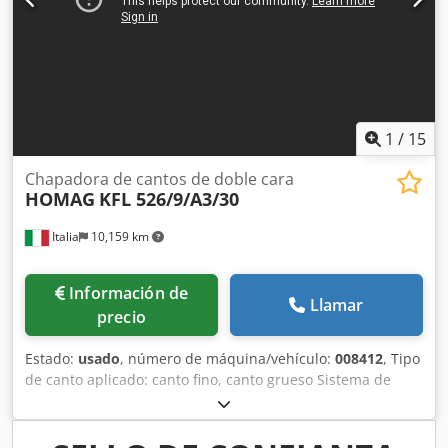
1
/
15
Chapadora de cantos de doble cara
HOMAG
KFL 526/9/A3/30
Italia
10,159 km
Información de
Llamar
precio
Estado:
usado
, número de máquina/vehículo:
008412
, Tipo
de canto aplicado: canto fino, canto grueso Sistema de
encolado: PUR Agregado multifuncional: sí Chapeadora de
cantos: máquina 1 y 2 Velocidad máxima de avance: 40
m/min Crodpfxsyilxms Aqlef Unidades de trabajo, lado