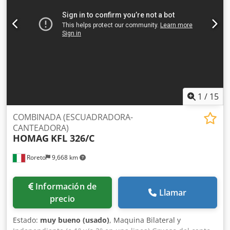
(repulidor) 08.519 Rasca-cola (repulidor de cola) 08.50
Pulverizador de liquido de pulido Grupo de Cepillos
(Biselador) 08.612 Espacio libre (para adenir una Tupì)
1
/
15
COMBINADA (ESCUADRADORA-
CANTEADORA)
HOMAG
KFL 326/C
Roreto
9,668 km
Información de
Llamar
precio
Estado:
muy bueno (usado)
, Maquina Bilateral y