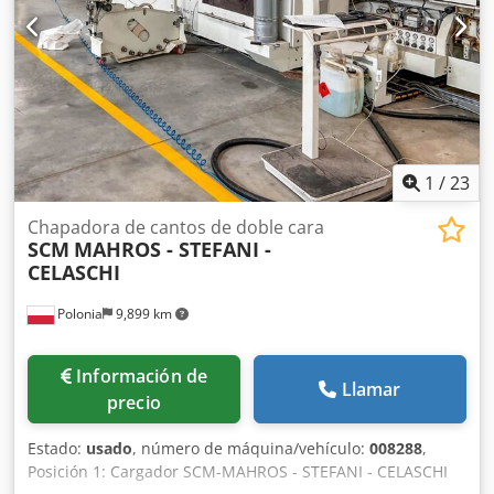
1
/
23
Chapadora de cantos de doble cara
SCM
MAHROS - STEFANI -
CELASCHI
Polonia
9,899 km
Información de
Llamar
precio
Estado:
usado
, número de máquina/vehículo:
008288
,
Posición 1: Cargador SCM-MAHROS - STEFANI - CELASCHI