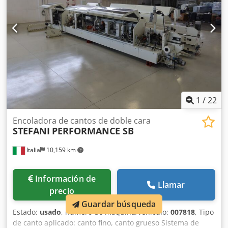
1
/
22
Encoladora de cantos de doble cara
STEFANI
PERFORMANCE SB
Italia
10,159 km
Información de
Llamar
precio
Guardar búsqueda
Estado:
usado
, número de máquina/vehículo:
007818
, Tipo
de canto aplicado: canto fino, canto grueso Sistema de