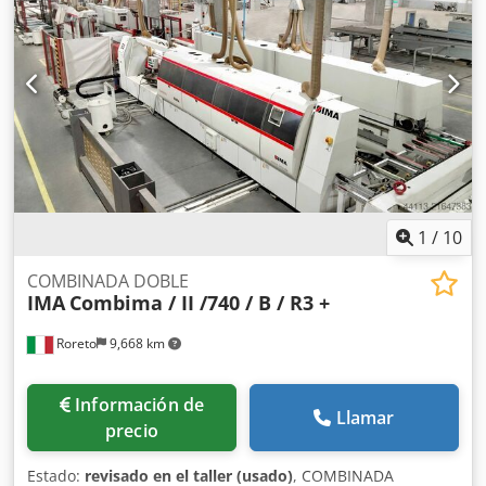
lado): Grupo de Fresado (2 x Kw 6,6) Espacio libre Sólo en
el lado izquierdo: 2 x tupi giratorio (2 x Kw 6,6) PARTE DE
CANTEADO (por cada lado): Grupo encolador (Cola termo-
fusible + Unidad de fusion) Porta rollos (almacen por N° 1
bobina) Zona de presión del canto RECTO y SOFTFORMING
Grupo Retestador WK14 (2 x 0,8 KW) Grupo Refilador (2 x
0,55 KW) Grupo de Forma (redondeador con 4 motores)
FF12 WD70 Grupo Rasca-canto y perfiles (repulidor) PN20
Grupo finish (Rasca-cola + Cepillos) FA11 W05025C)
Descargador automático (puente) "MAHROS" Mod. Brush
Cjdpfx Aqott Dqpslerf
1
/
10
COMBINADA DOBLE
IMA
Combima / II /740 / B / R3 +
Roreto
9,668 km
Información de
Llamar
precio
Estado:
revisado en el taller (usado)
, COMBINADA