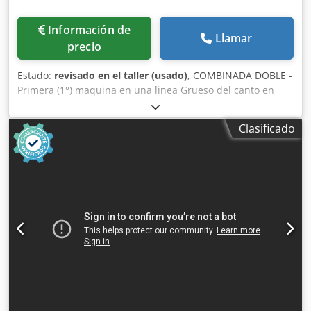
Información de
Llamar
precio
Estado:
revisado en el taller (usado)
, COMBINADA DOBLE -
Primera (1°) maquina en una linea Grueso del canto en
bobina-rollos (min/max) mm 0,3 / 3 Grueso del cantos en
tiras / listones (min/max) 0,4 / 1 Grosor tableros/paneles
Clasificado
(min/max) mm 8 / 45 (60) Anchura de trabajo (min/max)
mm 236 / 1300 Mando /Software ICOS Open (Windows XP)
Velocidad de avance adjustable (m/min) 10 - 50 Sin barra
de transmisión (sistema Master & Slave) PARTE
ESCUADRADORA-PERFILADORA (por cada lado):
Pulverizador (liquido antiadherente) Trituradores (2 x Kw 8)
PARTE CANTEADO (para cada lado): Grupo encolador (Cola
termo-fusible + Unidad de fusion) 04.1570 + 283.205
Cedoyypi Uspfx Aqlerf Porta rollos / almacen (N° de
bobinas) 6 Cizalla guillotina SERVO-ACCIONADA (para
cortar el borde) Zona de presión (adjuste por C.N.) Grupo
Regruesador 08.055 (2 x Kw 1) 0°-30° Grupo Rasca-canto y
perfiles (repulidor) 08.519 Rasca-cola (repulidor de cola)