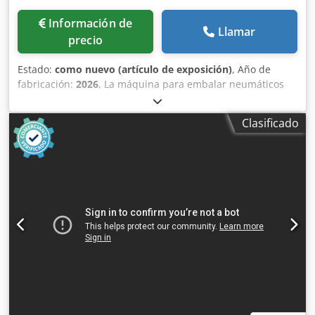
Información de
Llamar
precio
Estado:
como nuevo (artículo de exposición)
, Año de
fabricación:
2026
, La máquina para embalar neumáticos
BTS, generación 2, es ideal para empresas que se dedican
a la reutilización de neumáticos y que gestionan un gran
Clasificado
volumen de neumáticos usados. Esta máquina triple es la
solución perfecta para una eliminación o comercialización
de neumáticos usados rentable. Al doblar o triplicar los
neumáticos, se reduce considerablemente su volumen, lo
que permite aprovechar de forma más eficiente el espacio
de almacenamiento y carga disponible, así como el peso
máximo de transporte permitido. Cilindro de presión:
neumático Fuerza de presión: 1,23 kN, ajustable
Dimensiones de la máquina: 1250 (alto) x 1930 (ancho) x
660 (fondo) mm Peso de la máquina: 93 kg Dimensiones de
transporte: 1250 (alto) x 1200 (ancho) x 800 (fondo) mm
Altura de trabajo: 800 - 1020 mm, ajustable Conexión: aire
comprimido, hasta 10 bar / 145 Psi Presión de trabajo: 6 - 8