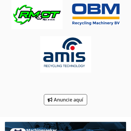
Prensa De Soldadura
Prensa De Taller
Prensa Del Metal
Prensa Manual
Prensa Neumatica
Prensas De Estampado
Prensas Hidraulicas
Prensas Neumaticas
Ver Prensa
Anuncie aquí
Machineseeker