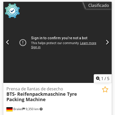
Clasificado
1
/
5
Prensa de llantas de desecho
BTS-
Reifenpackmaschine Tyre
Packing Machine
Brakel
9,350 km