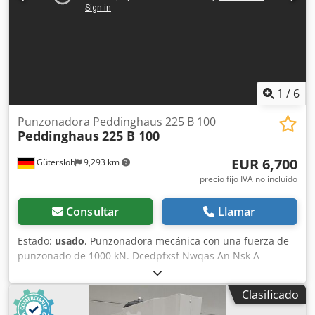
material/chapa - Ajuste de carrera continuo.. 10-50 mm -
Pedal de control móvil con cubierta de protección incluida
- Búsqueda hidráulica de baja presión para pedal - Anilla
de suspensión para grúa para facilitar el transporte -
Superficie de apoyo lateral - Unidad hidráulica integrada -
Motor trifásico, 400 voltios, 50 Hz - Manual de
instrucciones original
1
/
6
Punzonadora Peddinghaus 225 B 100
Peddinghaus
225 B 100
EUR 6,700
Gütersloh
9,293 km
precio fijo IVA no incluído
Consultar
Llamar
Estado:
usado
, Punzonadora mecánica con una fuerza de
punzonado de 1000 kN. Dcedpfxsf Nwqas An Nsk A
petición, se puede montar un sistema de sujeción de
herramientas para punzones de hasta 90 mm. Un amplio
Clasificado
surtido de punzones y matrices está incluido en el
suministro.