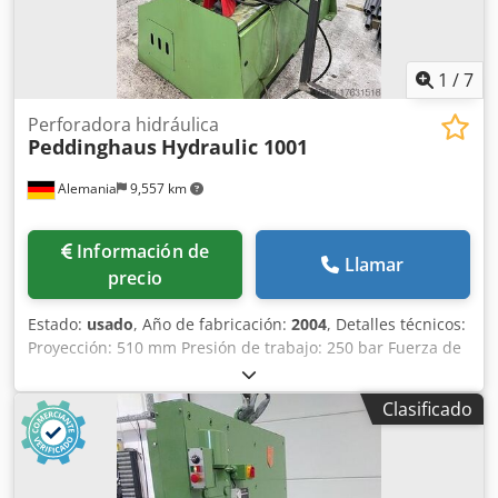
1
/
7
Perforadora hidráulica
Peddinghaus
Hydraulic 1001
Alemania
9,557 km
Información de
Llamar
precio
Estado:
usado
, Año de fabricación:
2004
, Detalles técnicos:
Proyección: 510 mm Presión de trabajo: 250 bar Fuerza de
punzonado: 1000 kN t Acero redondo: hasta Ø 65 x 12 y
hasta Ø 90 x 8,5 mm Conexión eléctrica: 400V / 50Hz
Clasificado
Potencia total necesaria: 7,5 kW Dsdeu Ick Topfx An Nsck
Peso de la máquina aprox.: total 2,6 toneladas
Dimensiones de la máquina aprox. LxAxA: 1,9 x 1,0 x 2,1 m
Dimensiones L x A x A: armario de procesamiento: 0,7 x