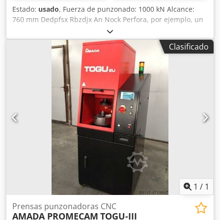
Estado:
usado
, Fuerza de punzonado: 1000 kN Alcance:
760 mm Dedpfsx Rbzdjx An Nock Perfora, por ejemplo, un
agujero de 40 mm en acero de 22 mm Accionamiento del
recorrido mediante interruptor de pie Dispositivo de
Clasificado
cambio rápido Surtido de herramientas incluido en el
precio 3000 kg
1
/
1
Prensas punzonadoras CNC
AMADA PROMECAM
TOGU-III