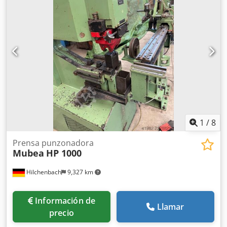
Capacidad de presión: 100 toneladas - Capacidad de
punzonado: ver foto en la placa de características -
Empuje: 500 mm Dcedpfewrn U Hjx An Nsk - Accesorios:
incluidos (ver fotos) - Dimensiones: 1460/880/Al. 2100 mm -
Peso: 2660 kg
1
/
8
Prensa punzonadora
Mubea
HP 1000
Hilchenbach
9,327 km
Información de
Llamar
precio