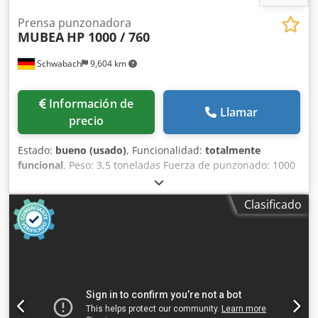
Prensa punzonadora
MUBEA
HP 1000 / 760
Schwabach
9,604 km
Información de
Llamar
precio
Estado:
bueno (usado)
, Funcionalidad:
totalmente
funcional
, Peso: 3,5 toneladas Fuerza de punzonado: 1000
kN Dcjdpfeztknpex An Njk Alcance: 760 mm Puede
perforar, por ejemplo, un orificio de 40 mm en acero de 22
Clasificado
mm de espesor. Potencia del motor: 8,5 kW Altura
aproximada: 2,15 m Ancho x profundidad aproximada: 0,8
x 2 m Desplazamiento del cilindro mediante interruptor de
pedal.