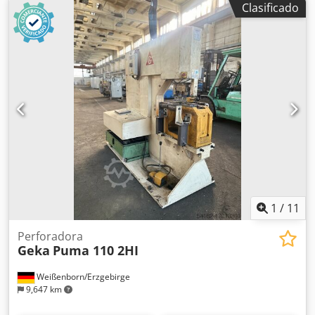
Clasificado
segunda mano totalmente operativa precio a convenir
Dcsdjy Ticnspfx An Nsk
1
/
11
Perforadora
Geka
Puma 110 2HI
Weißenborn/Erzgebirge
9,647 km