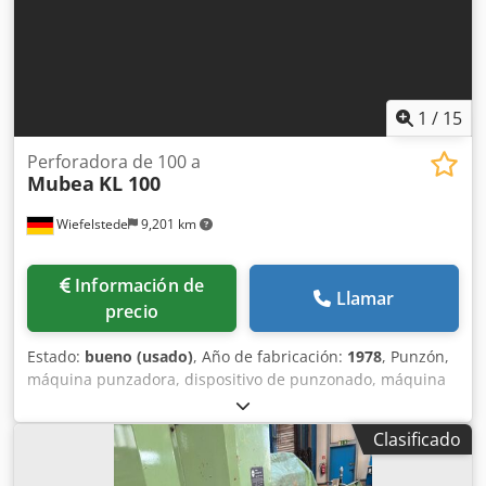
1
/
15
Perforadora de 100 a
Mubea
KL 100
Wiefelstede
9,201 km
Información de
Llamar
precio
Estado:
bueno (usado)
, Año de fabricación:
1978
, Punzón,
máquina punzadora, dispositivo de punzonado, máquina
perforadora, perforadora, perforadora de copia,
perforadora de tope, perforadora, perforadora excéntrica,
Clasificado
perforadora en serie, máquina punzadora, prensa
punzadora - Fabricante: Mubea, perforadora tipo KL 100 -