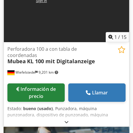
1
/
15
Perforadora 100 a con tabla de
coordenadas
Mubea
KL 100 mit Digitalanzeige
Wiefelstede
9,201 km
Información de
Llamar
precio
Estado:
bueno (usado)
, Punzadora, máquina
punzonadora, dispositivo de punzonado, máquina
perforadora, perforadora, punzonadora copiadora,
punzonadora de tope, punzonadora, punzonadora