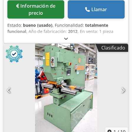
Información de
Llamar
precio
Estado:
bueno (usado)
, Funcionalidad:
totalmente
funcional
, Año de fabricación:
2012
, En venta: 1 pieza
perforadora usada Fabricante: Geka Tipo: Puma 110 2HI
Fuerza de perforación: 110t incl. documentación Dodpfx
Clasificado
Ansuihvzj Nsck Dimensiones ver placa de características La
máquina se puede inspeccionar en nuestro almacén en
09599 Freiberg.
1
/
10