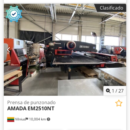
cuello de cisne: 340 mm Ajuste del vástago: 10 > 130 mm
Clasificado
Carrera: 400 mm Distancia máxima entre la placa y el
vástago: 300 mm Dimensiones de la mesa: 950 x 630 mm
Diámetro del orificio en la mesa: 200 mm Dodpfx
Anohtiwhs Neck Dimensiones: (largo x ancho): 560 x 320
mm Carrera variable: 10 > 130 mm Potencia del motor: 8,5
kW Longitud de adelante a atrás: 1500 mm Ancho de
adelante a atrás: 2380 mm Altura: 2800 mm Peso: 9,5
toneladas
1
/
27
Prensa de punzonado
AMADA
EM2510NT
Vilnius
10,004 km