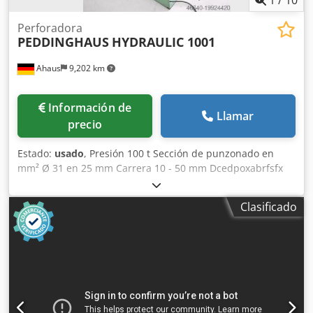
Perforadora
PEDDINGHAUS
HYDRAULIC 1001
Ahaus
9,202 km
Información de
Llamar
precio
Estado:
usado
, Presión 100 t Sección de punzonado en
mm² Ø 31 en 25 mm Carrera 10 - 50 mm Dcedpoxabrfsfx
An Nok Garganta 510 mm Altura de trabajo 1100 mm
Frecuencia de carrera 14 - 45 carreras/min Diámetro
Clasificado
máximo de punzonado Ø 90,0 mm Capacidad de aceite
103 l Potencia total requerida 7,5 kW Peso de la máquina
aprox. 2400 kg Dimensiones L-A-H 1750 x 1020 x 2050 mm
Estado bien cuidado (!!) Precio nuevo sin accesorios aprox.
25.000 euros Precio especial a consultar Equipamiento: -
Punzonadora eléctro-hidráulica pesada/robusta, con gran
alcance - Estación de punzonado con separador de