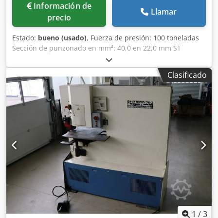
Información de
Llamar
precio
Estado:
bueno (usado)
, Fuerza de presión: 100 toneladas
Sección de punzonado en mm²: 40,0 en 22,0 mm ST
Carrera: 120 mm Voladizo del soporte: 760 mm Potencia
total requerida: 8,5 kW Peso de la máquina: aprox. 3.800 kg
Clasificado
Espacio requerido: aprox. 2500 x 1700 x 2000 mm Precio
nuevo, incluido el sistema de tope: aprox. 45.000 euros
Precio especial bajo consulta Equipamiento: - Punzonadora
hidráulica robusta/de gran capacidad - Carrera de
punzonado ajustable de forma continua Dcjdpfx Anezn
Ahke Njk - Sistema de tope CNC "MUBEA MATIC 82" *
Recorrido en los ejes X e Y * Con unidad de control
"FAGOR" * Incluye una gran mesa de apoyo * Cuadro de
control separado - Diversas herramientas de punzonado
(estándar/especiales) (ver imagen 9) - Dispositivo de
protección delantero, incluye rascador de chapa - 1 pedal
de accionamiento con movimiento libre - Manual de
instrucciones de la máquina + sistema de tope
1
/
3