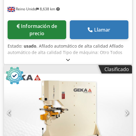
Reino Unido
8,638 km
Información de
Llamar
precio
Estado:
usado
, Afilado automático de alta calidad Afilado
automático de alta calidad Tipo de máquina: Otro Todos
los operarios de punzonadoras conocen la importancia del
mantenimiento de las herramientas para la calidad de las
Clasificado
piezas y la vida útil de las herramientas. La AMADA TOGU
es la solución: una afiladora de herramientas automática
diseñada específicamente para el afilado de alta calidad
de herramientas para el corte de chapa. Funcionamiento
sin necesidad de operario Control sencillo para el operario
Afilado rápido y fiable de todas las herramientas estándar
Se suministra con guías para el afilado del ángulo de corte
Restaura las herramientas a su estado óptimo, lo que se
traduce en piezas de alta calidad Permite el reafilado
periódico para maximizar la vida útil de las herramientas
AFILADORA DE HERRAMIENTAS AUTOMÁTICA AMADA