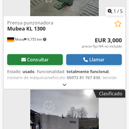
1
/
5
Prensa punzonadora
Mubea
KL 1300
EUR 3,000
Moos
9,755 km
precio fijo IVA no incluído
Consultar
Llamar
Estado:
usado
, Funcionalidad:
totalmente funcional
,
número de máquina/vehículo:
05073 81 767 830
, tensión
de entrada:
380 V
, frecuencia de entrada:
50 Hz
, Muhr &
Bender KL 1300 de segunda mano Dcsdpfx Aney Tim He
Clasificado
Nek Precio: 3.000 EUR