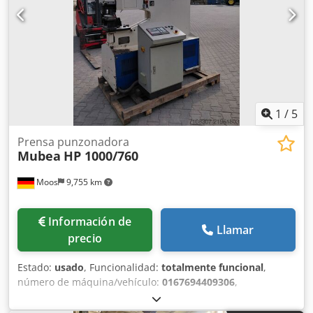
1
/
5
Prensa punzonadora
Mubea
HP 1000/760
Moos
9,755 km
Información de
Llamar
precio
Estado:
usado
, Funcionalidad:
totalmente funcional
,
número de máquina/vehículo:
0167694409306
,
profundidad de garganta:
760 mm
, Equipamiento:
sistema
de lubricación centralizada
, punzonadora Mubea de