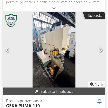
permite perforar un orificio de 40 mm en acero de 20 mm
de espesor. El accionamiento se realiza mediante un
interruptor de pedal. Incluye un visor para marcar y
Subasta
ajustar la posición. Dcjdpfxsizuhpj An Nek El surtido de
herramientas está incluido en el precio. Fuerza de
punzonado: 1000 kN. Peso: 2400 kg.
1
/
6
Subasta finalizada
Prensa punzonadora
GEKA
PUMA 110