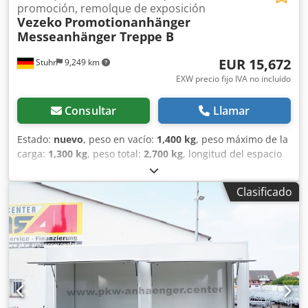
promoción, remolque de exposición
Vezeko
Promotionanhänger
Messeanhänger Treppe B
EUR 15,672
Stuhr
9,249 km
EXW precio fijo IVA no incluído
Consultar
Llamar
Estado:
nuevo
, peso en vacío:
1,400 kg
, peso máximo de la
carga:
1,300 kg
, peso total:
2,700 kg
, longitud del espacio
de carga:
4,490 mm
, anchura del espacio de carga:
2,050
mm
, altura del espacio de carga:
2,300 mm
, Remolque de
Clasificado
promoción para ferias como stand modular
completamente equipado. Con un remolque para ferias
ahorra tiempo y dinero. ¿Quién no conoce el tedioso
montaje de un stand ferial modular? ¿Muchas manos,
rápido acabado? Dkedpfx Aoyk Hhzea Uor Como
distribuidor de remolques para turismos que también ha
estado en ferias, festivales urbanos, exposiciones
comerciales u otros eventos similares vendiendo