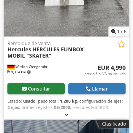
1
/
6
Remolque de venta
Hercules
HERCULES FUNBOX
MOBIL "SKATER"
EUR 4,990
Wittlich-Wengerohr
9,314 km
precio fijo IVA no incluído
Consultar
Llamar
Estado:
usado
, peso total:
1,200 kg
, configuración de ejes:
2 ejes
, primer registro:
05/2000
, Hercules Fun BOX
instalación móvil para patinadores Djdpjtz I Snefx Aa Ujkr
Clasificado