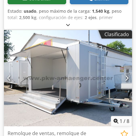
Estado:
usado
, peso máximo de la carga:
1,540 kg
, peso
total:
2,500 kg
, configuración de ejes:
2 ejes
, primer
registro:
04/2021
, Año de fabricación:
2021
, Equipamiento:
ABS
, Fabricante: Tysse Modelo: Nomek Minislamsuger /
Clasificado
Remolque con tanque de acero inoxidable de 1500 L Año:
2021 Estado: Bueno Número de serie:
YYB6357D0M0303493 Ref. nº: 8062 Fecha de matriculación:
21-04-2021 Distancia entre ejes: 2590 mm Peso total: 2500
kg Dedpfx Aex Nufaja Ujkr Peso neto: 960 kg Capacidad de
carga: 1540 kg Fabricante del tanque: Nomek Capacidad
del tanque: 1500 L Motor de la bomba: Honda GX390
gasolina Bomba de vacío: JUROP PN33 Capacidad de vacío:
3.600 litros/minuto
1
/
8
Remolque de ventas, remolque de