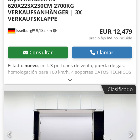
620X223X230CM 2700KG
VERKAUFSANHÄNGER | 3X
VERKAUFSKLAPPE
EUR 12,479
Isselburg
9,182 km
precio fijo IVA no incluído
Consultar
Llamar
Estado:
nuevo
, incl. 3 portones de venta, puerta de gas,
homologación para 100 km/h, 4 soportes DATOS TÉCNICOS
• Marca: Blyss • Modelo: H27622HTN • Tipo de vehículo:
Remolque de venta • Estado del vehículo: Vehículo nuevo •
Clasificado
Primera matriculación: Sin matriculación previa •
ITV/Inspección Técnica: 2 años a partir de la primera
matriculación • Dimensiones interiores (LxAnxAl): 620 x 223
x 230 cm • Dimensiones exteriores (LxAnxAl): 787 x 236 x
280 cm • Peso total autorizado: 2.700 kg • Tara: 1.040 kg •
Carga útil: 1.660 kg • Chasis: Plataforma alta (ruedas
debajo de la estructura) • Neumáticos: 195/50R13C • Eje:
Eje de suspensión de goma KNOTT • Rueda de apoyo: Sí •