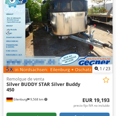
refrigerados, vitrina refrigerada con aire recirculado.
Medida interior del mostrador: 4.290 x 800 mm, calentador
de agua, fregadero, estante para bolsas, armarios bajos,
cuadro eléctrico, enchufes de 220 V, y mucho más. Salvo
errores y venta previa.
1
/
23
Remolque de venta
Silver BUDDY STAR Silver Buddy
450
EUR 19,193
Eilenburg
9,568 km
precio fijo IVA no incluído