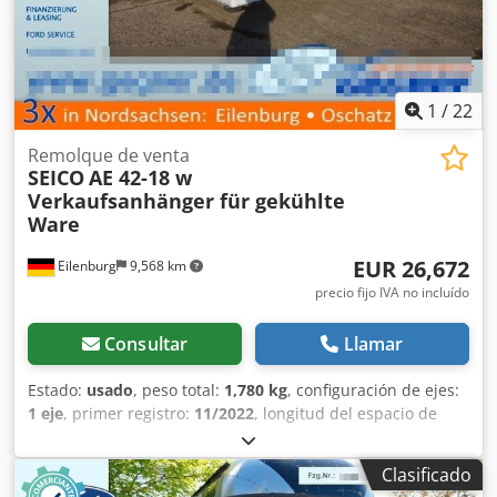
1
/
22
Remolque de venta
SEICO
AE 42-18 w
Verkaufsanhänger für gekühlte
Ware
EUR 26,672
Eilenburg
9,568 km
precio fijo IVA no incluído
Consultar
Llamar
Estado:
usado
, peso total:
1,780 kg
, configuración de ejes:
1 eje
, primer registro:
11/2022
, longitud del espacio de
carga:
4,300 mm
, ancho total:
2,550 mm
, altura total:
2,900
mm
, Año de fabricación:
2022
, GW25RS33991 Dedsxy
Clasificado
Dmrepfx Aa Ujkr Remolque de venta para productos